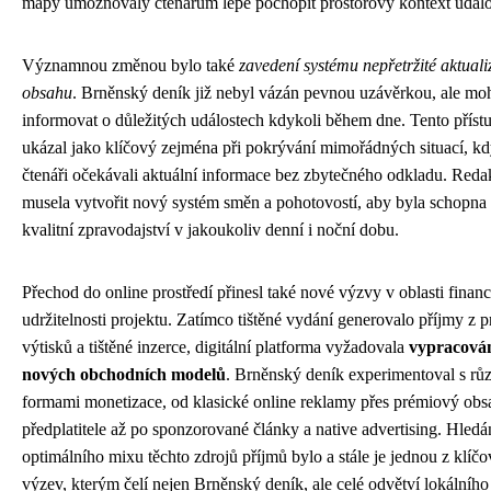
mapy umožňovaly čtenářům lépe pochopit prostorový kontext událos
Významnou změnou bylo také
zavedení systému nepřetržité aktuali
obsahu
. Brněnský deník již nebyl vázán pevnou uzávěrkou, ale mo
informovat o důležitých událostech kdykoli během dne. Tento příst
ukázal jako klíčový zejména při pokrývání mimořádných situací, k
čtenáři očekávali aktuální informace bez zbytečného odkladu. Reda
musela vytvořit nový systém směn a pohotovostí, aby byla schopna z
kvalitní zpravodajství v jakoukoliv denní i noční dobu.
Přechod do online prostředí přinesl také nové výzvy v oblasti finan
udržitelnosti projektu. Zatímco tištěné vydání generovalo příjmy z p
výtisků a tištěné inzerce, digitální platforma vyžadovala
vypracová
nových obchodních modelů
. Brněnský deník experimentoval s rů
formami monetizace, od klasické online reklamy přes prémiový obs
předplatitele až po sponzorované články a native advertising. Hledá
optimálního mixu těchto zdrojů příjmů bylo a stále je jednou z klíč
výzev, kterým čelí nejen Brněnský deník, ale celé odvětví lokálního