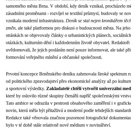
samotného města Brna. V období, kdy deník vznikal, procházelo m
zásadními proměnami - rozvíjel se textilní průmysl, budovaly se nové
vznikala moderní infrastruktura.
Deník se stal nejen kronikářem těc
změn
, ale také platformou pro diskusi o budoucnosti města. Na jeho
stránkách se objevovaly články o urbanistických plánech, sociálníc
otázkách, kulturním dění i každodenním životě obyvatel. Redaktoři 
uvědomovali, že jejich posláním není pouze informovat, ale také při
formování veřejného mínění a občanské společnosti.
Prvotní koncepce Brněnského deníku zahrnovala široké spektrum ru
od politického zpravodajství přes ekonomické analýzy až po kulturní
a sportovní výsledky.
Zakladatelé chtěli vytvořit univerzální me
které by oslovilo různé skupiny čtenářů napříč společenskými vrstv
Tato ambice se odrazila v pestrosti obsahového zaměření i v grafick
novin, která měla být přitažlivá a moderní podle tehdejších standard
Redakce také věnovala značnou pozornost fotografické dokumentac
bylo v té době stále relativně nové médium v novinářství.