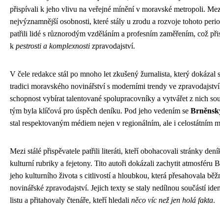
přispívali k jeho vlivu na veřejné mínění v moravské metropoli. Mez
nejvýznamnější osobnosti, které stály u zrodu a rozvoje tohoto perio
patřili lidé s různorodým vzděláním a profesním zaměřením, což při
k
pestrosti a komplexnosti
zpravodajství.
V čele redakce stál po mnoho let zkušený žurnalista, který dokázal s
tradici moravského novinářství s moderními trendy ve zpravodajství
schopnost vybírat talentované spolupracovníky a vytvářet z nich so
tým byla klíčová pro úspěch deníku. Pod jeho vedením se
Brněnsk
stal respektovaným médiem nejen v regionálním, ale i celostátním m
Mezi stálé přispěvatele patřili literáti, kteří obohacovali stránky den
kulturní rubriky a fejetony. Tito autoři dokázali zachytit atmosféru 
jeho kulturního života s citlivostí a hloubkou, která přesahovala běž
novinářské zpravodajství. Jejich texty se staly nedílnou součástí iden
listu a přitahovaly čtenáře, kteří hledali
něco víc než jen holá fakta
.