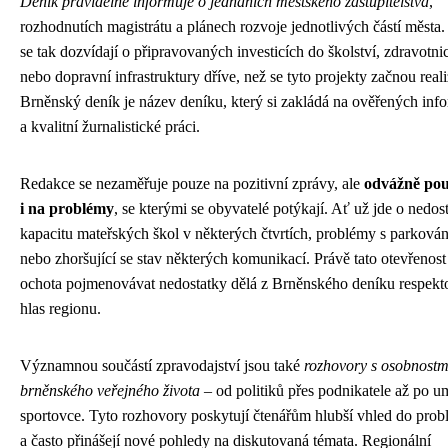
Deník pravidelně informuje o jednáních městského zastupitelstva
,
rozhodnutích magistrátu a plánech rozvoje jednotlivých částí města.
se tak dozvídají o připravovaných investicích do školství, zdravotnic
nebo dopravní infrastruktury dříve, než se tyto projekty začnou reali
Brněnský deník je název deníku, který si zakládá na ověřených inf
a kvalitní žurnalistické práci.
Redakce se nezaměřuje pouze na pozitivní zprávy, ale
odvážně po
i na problémy
, se kterými se obyvatelé potýkají. Ať už jde o nedos
kapacitu mateřských škol v některých čtvrtích, problémy s parková
nebo zhoršující se stav některých komunikací. Právě tato otevřenost
ochota pojmenovávat nedostatky dělá z Brněnského deníku respek
hlas regionu.
Významnou součástí zpravodajství jsou také
rozhovory s osobnostm
brněnského veřejného života
– od politiků přes podnikatele až po u
sportovce. Tyto rozhovory poskytují čtenářům hlubší vhled do prob
a často přinášejí nové pohledy na diskutovaná témata. Regionální