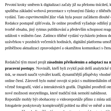
Prvotní kroky směrem k digitalizaci začaly již na přelomu tisíciletí,
spuštěna základní webová prezentace s vybranými články z tištěné
vydání. Tato
experimentální fáze
však byla pouze začátkem dlouhé c
Redakce postupně zjišťovala, že online prostředí vyžaduje odlišný p
tvorbě obsahu, jiný rytmus publikování a především schopnost reag
události v reálném čase. Zatímco tištěné vydání vycházelo jednou d
uzávěrkou v pozdních večerních hodinách, digitální platforma umo
průběžnou aktualizaci zpravodajství a okamžitou komunikaci s čtená
Redakční tým musel projít
zásadním přeškolením a adaptací na 
pracovní postupy
. Novináři, kteří byli zvyklí psát delší analytické 
tisk, se museli naučit vytvářet kratší, dynamičtější příspěvky vhodné
online čtení. Zároveň bylo nutné osvojit si práci s multimediálním 
včetně fotografií, videí a interaktivních grafik. Digitální prostředí ot
nové možnosti storytellingu, které tradiční tisk nemohl nabídnout.
Reportáže mohly být obohaceny o videoreportáže přímo z místa udál
fotogalerie poskytovaly komplexnější pohled na dění ve městě a inte