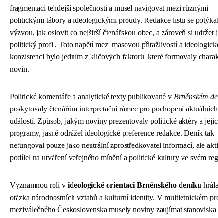
fragmentaci tehdejší společnosti a musel navigovat mezi různými
politickými tábory a ideologickými proudy. Redakce listu se potýkal
výzvou, jak oslovit co nejširší čtenářskou obec, a zároveň si udržet 
politický profil. Toto napětí mezi masovou přitažlivostí a ideologic
konzistencí bylo jedním z klíčových faktorů, které formovaly charak
novin.
Politické komentáře a analytické texty publikované v
Brněnském de
poskytovaly čtenářům interpretační rámec pro pochopení aktuálních
událostí. Způsob, jakým noviny prezentovaly politické aktéry a jeji
programy, jasně odrážel ideologické preference redakce. Deník tak
nefungoval pouze jako neutrální zprostředkovatel informací, ale akt
podílel na utváření veřejného mínění a politické kultury ve svém re
Významnou roli v
ideologické orientaci Brněnského deníku
hrála
otázka národnostních vztahů a kulturní identity. V multietnickém pr
meziválečného Československa musely noviny zaujímat stanoviska