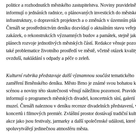
politice a rozhodnutích městského zastupitelstva. Noviny pravidelně
informují o jednáních radnice, o plánovaných investicích do městsk
infrastruktury, o dopravních projektech a o změnách v územním plá
Čtenáři se prostřednictvím deníku dozvídají o aktuálním stavu veře
zakázek, o rekonstrukcích významných budov a památek, stejně jak
plánech rozvoje jednotlivých městských částí. Redakce věnuje pozo
také problematice životního prostředí ve městě, včetně otázek kvalit
ovzduší, nakládání s odpady a péče o zeleň.
Kulturní rubrika představuje další významnou součást
tematického
zaměření Brněnského deníku. Město Brno je známé svou bohatou k
scénou a noviny této skutečnosti věnují náležitou pozornost. Pravid
informují o programech městských divadel, koncertních síní, galerií
muzeí. Čtenáři naleznou v deníku recenze divadelních představení, 
koncertů i filmových premiér. Zvláštní prostor dostávají tradiční kul
akce jako jsou festivaly, jarmarky a další společenské události, které
spoluvytvářejí jedinečnou atmosféru města.