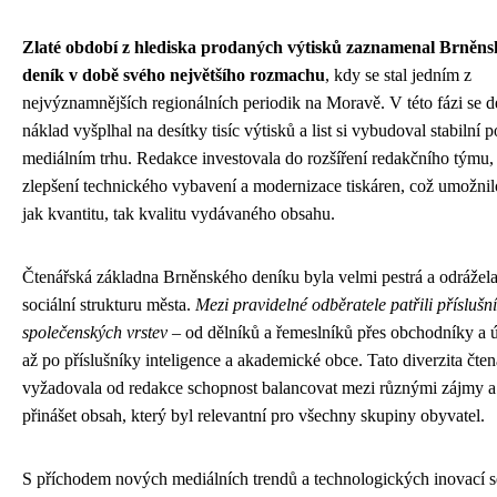
Zlaté období z hlediska prodaných výtisků zaznamenal Brněns
deník v době svého největšího rozmachu
, kdy se stal jedním z
nejvýznamnějších regionálních periodik na Moravě. V této fázi se d
náklad vyšplhal na desítky tisíc výtisků a list si vybudoval stabilní p
mediálním trhu. Redakce investovala do rozšíření redakčního týmu,
zlepšení technického vybavení a modernizace tiskáren, což umožnil
jak kvantitu, tak kvalitu vydávaného obsahu.
Čtenářská základna Brněnského deníku byla velmi pestrá a odrážel
sociální strukturu města.
Mezi pravidelné odběratele patřili příslušn
společenských vrstev
– od dělníků a řemeslníků přes obchodníky a 
až po příslušníky inteligence a akademické obce. Tato diverzita čten
vyžadovala od redakce schopnost balancovat mezi různými zájmy a
přinášet obsah, který byl relevantní pro všechny skupiny obyvatel.
S příchodem nových mediálních trendů a technologických inovací s