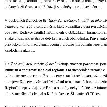
městské části, komunikují se starosty okolních obcí a udržují úzký k
občany, kteří často sami přicházejí s podněty na zajímavá témata.
V posledních týdnech se
Brněnský deník věnoval například rekonst
tramvajových tratí
v centru města, která komplikuje dopravu tisíců
obyvatel. Redakce detailně informovala o objížďkách, harmonogra
a také o tom, jak se stavba dotýká místních obchodníků. Právě tento
praktických informací čtenáři oceňují, protože jim pomáhá lépe plá
každodenní aktivity.
Další oblastí, které Brněnský deník věnuje značnou pozornost, jsou
kulturní a sportovní události regionu
. Od divadelních premiér v
Národním divadle Brno přes koncerty v Janáčkově divadle až po z
hokejové Komety – vše nachází své místo na stránkách tohoto perio
Regionální zpravodajství z Brna a okolí by nebylo úplné bez inform
dění v menších obcích jako Kuřim, Rosice, Šlapanice či Tišnov.