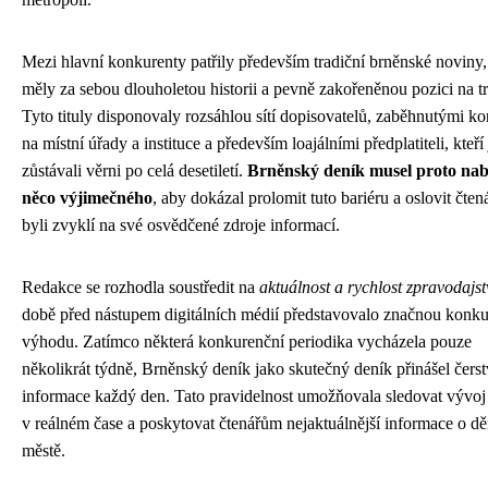
Mezi hlavní konkurenty patřily především tradiční brněnské noviny,
měly za sebou dlouholetou historii a pevně zakořeněnou pozici na t
Tyto tituly disponovaly rozsáhlou sítí dopisovatelů, zaběhnutými ko
na místní úřady a instituce a především loajálními předplatiteli, kteří
zůstávali věrni po celá desetiletí.
Brněnský deník musel proto na
něco výjimečného
, aby dokázal prolomit tuto bariéru a oslovit čtená
byli zvyklí na své osvědčené zdroje informací.
Redakce se rozhodla soustředit na
aktuálnost a rychlost zpravodajst
době před nástupem digitálních médií představovalo značnou konku
výhodu. Zatímco některá konkurenční periodika vycházela pouze
několikrát týdně, Brněnský deník jako skutečný deník přinášel čers
informace každý den. Tato pravidelnost umožňovala sledovat vývoj 
v reálném čase a poskytovat čtenářům nejaktuálnější informace o dě
městě.