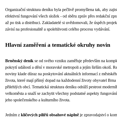
Organizační struktura deníku byla pečlivě promyšlena tak, aby zajist
efektivní fungování všech složek - od sběru zpráv přes redakční zp
až po tisk a distribuci. Zakladatelé si uvědomovali, že úspěch projek
závisí na profesionalitě a spolehlivosti celého procesu vydávání.
Hlavní zaměření a tematické okruhy novin
Brněnský deník
se od svého vzniku zaměřuje především na kompl
pokrytí událostí a dění v moravské metropoli a jejím širším okolí. 
noviny klade důraz na poskytování aktuálních informací z městské
života, které mají přímý dopad na každodenní životy obyvatel Brna
přilehlých obcí. Tematická struktura deníku odráží pestrost moderní
velkoměsta a snaží se zachytit všechny podstatné aspekty fungování
jeho společenského a kulturního života.
Jedním z
klíčových pilířů obsahové náplně
je zpravodajství o ko