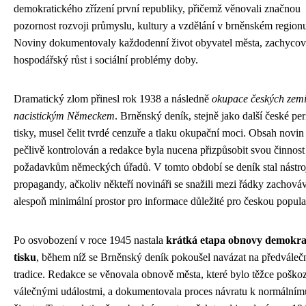
demokratického zřízení první republiky, přičemž věnovali značnou
pozornost rozvoji průmyslu, kultury a vzdělání v brněnském region
Noviny dokumentovaly každodenní život obyvatel města, zachycov
hospodářský růst i sociální problémy doby.
Dramatický zlom přinesl rok 1938 a následně
okupace českých zem
nacistickým Německem
. Brněnský deník, stejně jako další české pe
tisky, musel čelit tvrdé cenzuře a tlaku okupační moci. Obsah novin
pečlivě kontrolován a redakce byla nucena přizpůsobit svou činnost
požadavkům německých úřadů. V tomto období se deník stal nástr
propagandy, ačkoliv někteří novináři se snažili mezi řádky zachová
alespoň minimální prostor pro informace důležité pro českou popula
Po osvobození v roce 1945 nastala
krátká etapa obnovy demokra
tisku
, během níž se Brněnský deník pokoušel navázat na předváleč
tradice. Redakce se věnovala obnově města, které bylo těžce poško
válečnými událostmi, a dokumentovala proces návratu k normálním