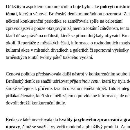
Důležitým aspektem konkurenčního boje bylo také
pokrytí místní
témat
, kterým věnoval Brněnský deník mimořádnou pozornost. Za
některá konkurenční periodika se zaměřovala spíše na celostátní
zpravodajství s pouze okrajovým zájmem o lokální záležitosti, tento 
kladl důraz právě na události, které se přímo dotýkaly obyvatel Brn
okolí. Reportáže z městských částí, informace o rozhodnutích magis
kulturní akce v místních divadlech a galeriích či sportovní výsledky
brněnských klubů tvořily páteř každého vydání.
Cenová politika představovala další nástroj v konkurenčním souboji
Brněnský deník se snažil udržovat
přijatelnou cenu
, která by byla 
široké veřejnosti, přičemž kvalita obsahu neměla utrpět. Tato strateg
přilákat čtenáře, kteří sice měli zájem o pravidelné informace, ale ne
dovolit dražší konkurenční tituly.
Redakce také investovala do
kvality jazykového zpracování a gra
úpravy
, čímž se snažila vytvořit moderní a přitažlivý produkt. Zat