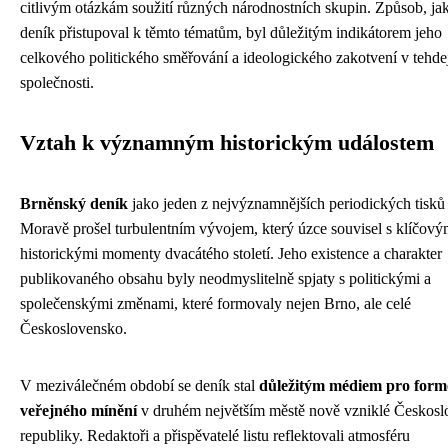
citlivým otázkám soužití různých národnostních skupin. Způsob, j
deník přistupoval k těmto tématům, byl důležitým indikátorem jeho
celkového politického směřování a ideologického zakotvení v tehde
společnosti.
Vztah k významným historickým událostem
Brněnský deník
jako jeden z nejvýznamnějších periodických tisků
Moravě prošel turbulentním vývojem, který úzce souvisel s klíčový
historickými momenty dvacátého století. Jeho existence a charakter
publikovaného obsahu byly neodmyslitelně spjaty s politickými a
společenskými změnami, které formovaly nejen Brno, ale celé
Československo.
V meziválečném období se deník stal
důležitým médiem pro form
veřejného mínění
v druhém největším městě nově vzniklé Českosl
republiky. Redaktoři a přispěvatelé listu reflektovali atmosféru