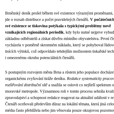
Brněnský deník prošel během své existence výraznými proměnami,
jde o rozsah distribuce a počet pravidelných čtenářů.
V počátečních
své existence se tiskovina potýkala s typickými problémy nově
vznikajících regionálních periodik
, kdy bylo nutné nejprve vybu
základnu odběratelů a získat důvěru místního obyvatelstva. První čí
vycházela v poměrně skromném nákladu, který se pohyboval řádov
tisících výtisků, což odpovídalo tehdejším možnostem tiskařské tec
i omezenému okruhu potenciálních čtenářů.
S postupným rozvojem města Brna a růstem jeho populace docháze
organickému zvyšování tiráže deníku.
Redakce systematicky pracov
rozšiřování distribuční sítě
a snažila se oslovit co nejširší spektrum 
moravské metropole. Významnou roli v tomto procesu sehrála kvali
zpravodajství a schopnost redakce reagovat na aktuální události v r
Čtenáři oceňovali především důraz na lokální témata, která jiná celos
média často přehlížela nebo jim věnovala pouze okrajovou pozornos