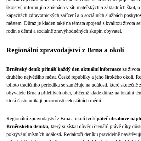
školství, informují o změnách v síti mateřských a základních škol, o
kapacitách zdravotnických zařízení a o sociálních službách poskyt
městem. Důraz je kladen také na témata spojená s kvalitou života se
rodin s dětmi a sociálně znevýhodněných skupin obyvatel.
Regionální zpravodajství z Brna a okolí
Brněnský deník přináší každý den aktuální informace
ze života
druhého největšího města České republiky a jeho širokého okolí. R
tohoto tradičního periodika se zaměřuje na události, které skutečně z
obyvatele Brna a přilehlých obcí, přičemž klade důraz na lokální té
která často unikají pozornosti celostátních médií.
Regionální zpravodajství z Brna a okolí tvoří
páteř obsahové nápl
Brněnského deníku
, který si získal důvěru čtenářů právě díky dů
pokrývání místních událostí. Redaktoři deníku pravidelně navštěvuj