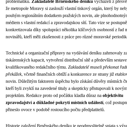
problematiku.
Zakladatelé Brněnského deníku
vycházeli z přesvě
že metropole Moravy si zaslouží vlastní tiskový orgán, který by neb
pouhým regionálním dodatkem pražských novin, ale plnohodnotný
médiem s vlastní redakcí a zpravodajskou sítí. Tato vize se postupně
konkretizovala díky spolupráci několika klíčových osobností z řad 
novinářů, kteří měli zkušenosti z práce pro různé moravské periodik
Technické a organizační přípravy na vydávání deníku zahrnovaly za
tiskárenských kapacit, vytvoření distribuční sítě a především sestave
kvalifikovaného redakčního týmu.
Zakladatelé museli překonat řad
překážek
, včetně finančních obtíží a konkurence ze strany již etabl
novin. Důležitým faktorem úspěchu bylo získání důvěry místních čt
kteří byli zvyklí na zavedené tituly a skepticky přistupovali k nový
projektům. Redakce proto od počátku kladla důraz na
objektivitu
zpravodajství a důkladné pokrytí místních událostí
, což postup
přineslo ovoce v podobě rostoucího počtu předplatitelů.
Historie založení Brněnského deníku je neodmyslitelně spjata s vý