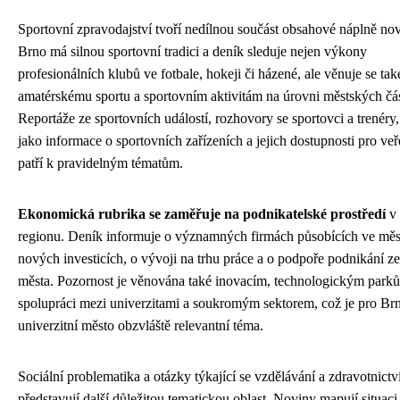
Sportovní zpravodajství tvoří nedílnou součást obsahové náplně nov
Brno má silnou sportovní tradici a deník sleduje nejen výkony
profesionálních klubů ve fotbale, hokeji či házené, ale věnuje se tak
amatérskému sportu a sportovním aktivitám na úrovni městských čás
Reportáže ze sportovních událostí, rozhovory se sportovci a trenéry,
jako informace o sportovních zařízeních a jejich dostupnosti pro veř
patří k pravidelným tématům.
Ekonomická rubrika se zaměřuje na podnikatelské prostředí
v 
regionu. Deník informuje o významných firmách působících ve měs
nových investicích, o vývoji na trhu práce a o podpoře podnikání ze
města. Pozornost je věnována také inovacím, technologickým park
spolupráci mezi univerzitami a soukromým sektorem, což je pro Br
univerzitní město obzvláště relevantní téma.
Sociální problematika a otázky týkající se vzdělávání a zdravotnictv
představují další důležitou tematickou oblast. Noviny mapují situaci