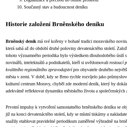
Současný stav a budoucnost deníku
Historie založení Brněnského deníku
Brněnský deník
má své kořeny v bohaté tradici moravského noviná
která sahá až do období druhé poloviny devatenáctého století. Založ
tohoto významného periodika bylo výsledkem dlouhodobého úsilí 
novinářů, intelektuálů a podnikatelů, kteří si uvědomovali
rostoucí 
kvalitního regionálního zpravodajství
pro obyvatele druhého největš
města v zemi. V době, kdy se Brno rychle rozvíjelo jako průmyslov
kulturní centrum Moravy, chyběl zde moderní deník, který by dokáz
adekvátně reflektovat dynamiku městského života a společenských
Prvotní impulsy k vytvoření samostatného brněnského deníku se ob
již na konci devatenáctého století, kdy se místní tiskárny a nakladate
snažily etablovat pravidelné periodikum zaměřené výhradně na brn