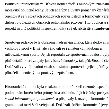
Politickou publicistiku zajišťovali komentátoři s hlubokými znalost
moravské politické scény. Jejich analýzy a úvahy pomáhaly čtenář
orientovat se v složitých politických souvislostech a formovaly veře
diskusi o důležitých otázkách regionálního rozvoje. Tito publicisté si
respekt napříč politickým spektrem díky své
objektivitě a fundova
Sportovní redakce byla obsazena nadšenými znalci, kteří sledovali 
vrcholový sport v Brně, ale věnovali se i amatérským klubům a
mládežnickému sportu. Jejich reportáže ze sportovních událostí byly
plné detailů, které zaujaly jak vášnivé fanoušky, tak příležitostné čte
Dokázali vytvořit osobní vztah s místními sportovci a jejich příběhy
přinášeli autentickým a poutavým způsobem.
Ekonomická rubrika byla v rukou odborníků, kteří rozuměli specif
podmínkám brněnského průmyslu a obchodu. Jejich články poskyt
cenné informace pro podnikatele
a přispívaly k rozvoji ekonomické
gramotnosti mezi širší veřejností. Dokázali složité ekonomické jevy