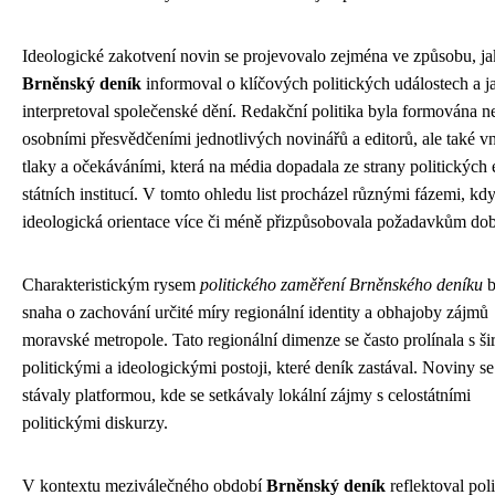
Ideologické zakotvení novin se projevovalo zejména ve způsobu, j
Brněnský deník
informoval o klíčových politických událostech a j
interpretoval společenské dění. Redakční politika byla formována n
osobními přesvědčeními jednotlivých novinářů a editorů, ale také v
tlaky a očekáváními, která na média dopadala ze strany politických e
státních institucí. V tomto ohledu list procházel různými fázemi, kdy
ideologická orientace více či méně přizpůsobovala požadavkům dob
Charakteristickým rysem
politického zaměření Brněnského deníku
b
snaha o zachování určité míry regionální identity a obhajoby zájmů
moravské metropole. Tato regionální dimenze se často prolínala s ši
politickými a ideologickými postoji, které deník zastával. Noviny se
stávaly platformou, kde se setkávaly lokální zájmy s celostátními
politickými diskurzy.
V kontextu meziválečného období
Brněnský deník
reflektoval pol