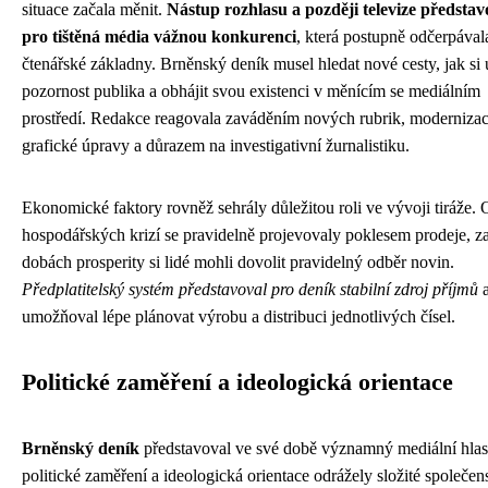
situace začala měnit.
Nástup rozhlasu a později televize představ
pro tištěná média vážnou konkurenci
, která postupně odčerpával
čtenářské základny. Brněnský deník musel hledat nové cesty, jak si 
pozornost publika a obhájit svou existenci v měnícím se mediálním
prostředí. Redakce reagovala zaváděním nových rubrik, modernizac
grafické úpravy a důrazem na investigativní žurnalistiku.
Ekonomické faktory rovněž sehrály důležitou roli ve vývoji tiráže.
hospodářských krizí se pravidelně projevovaly poklesem prodeje, z
dobách prosperity si lidé mohli dovolit pravidelný odběr novin.
Předplatitelský systém představoval pro deník stabilní zdroj příjmů
umožňoval lépe plánovat výrobu a distribuci jednotlivých čísel.
Politické zaměření a ideologická orientace
Brněnský deník
představoval ve své době významný mediální hlas
politické zaměření a ideologická orientace odrážely složité společen