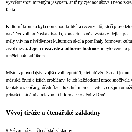
vysvětlit srozumitelným jazykem, aniž by zjednodušovali nebo zkre
fakta.
Kulturní kronika byla doménou kritiků a recenzentů, kteří pravideln
navštěvovali brněnská divadla, koncertní síně a výstavy. Jejich pos
měly vliv na návštěvnost kulturních akcí a pomáhaly formovat kultu
život města.
Jejich nezávislé a odborné hodnocení
bylo ceněno ja
umělci, tak publikem.
Místní zpravodajství zajišťovali reportéři, kteří důvěrně znali jednotl
městské čtvrti a jejich problémy. Jejich každodenní práce spočívala 
kontaktu s občany, úředníky a lokálními představiteli, což jim umo
přinášet aktuální a relevantní informace o dění v Brně.
Vývoj tiráže a čtenářské základny
# Vývoj tiráže a čtenářské základny