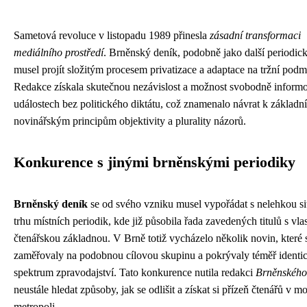
Sametová revoluce v listopadu 1989 přinesla
zásadní transformaci
mediálního prostředí
. Brněnský deník, podobně jako další periodick
musel projít složitým procesem privatizace a adaptace na tržní podm
Redakce získala skutečnou nezávislost a možnost svobodně informo
událostech bez politického diktátu, což znamenalo návrat k základn
novinářským principům objektivity a plurality názorů.
Konkurence s jinými brněnskými periodiky
Brněnský deník
se od svého vzniku musel vypořádat s nelehkou si
trhu místních periodik, kde již působila řada zavedených titulů s vlas
čtenářskou základnou. V Brně totiž vycházelo několik novin, které 
zaměřovaly na podobnou cílovou skupinu a pokrývaly téměř identi
spektrum zpravodajství. Tato konkurence nutila redakci
Brněnského
neustále hledat způsoby, jak se odlišit a získat si přízeň čtenářů v m
metropoli.