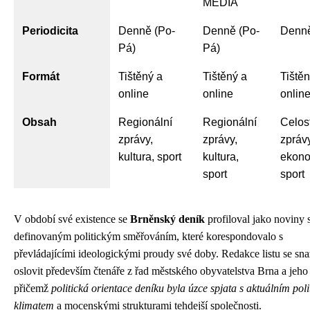
MEDIA
Periodicita
Denně (Po-
Denně (Po-
Denn
Pá)
Pá)
Formát
Tištěný a
Tištěný a
Tištěn
online
online
onlin
Obsah
Regionální
Regionální
Celos
zprávy,
zprávy,
zprávy
kultura, sport
kultura,
ekono
sport
sport
V období své existence se
Brněnský deník
profiloval jako noviny s
definovaným politickým směřováním, které korespondovalo s
převládajícími ideologickými proudy své doby. Redakce listu se sna
oslovit především čtenáře z řad městského obyvatelstva Brna a jeho 
přičemž
politická orientace deníku byla úzce spjata s aktuálním pol
klimatem
a mocenskými strukturami tehdejší společnosti.