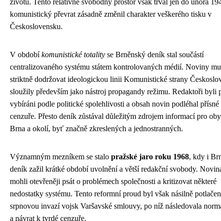
životu. Tento relativně svobodný prostor však trval jen do února 19
komunistický převrat zásadně změnil charakter veškerého tisku v
Československu.
V období
komunistické totality
se Brněnský deník stal součástí
centralizovaného systému státem kontrolovaných médií. Noviny mu
striktně dodržovat ideologickou linii Komunistické strany Českoslo
sloužily především jako nástroj propagandy režimu. Redaktoři byli 
vybíráni podle politické spolehlivosti a obsah novin podléhal přísné
cenzuře. Přesto deník zůstával důležitým zdrojem informací pro oby
Brna a okolí, byť značně zkreslených a jednostranných.
Významným mezníkem se stalo
pražské jaro roku 1968
, kdy i B
deník zažil krátké období uvolnění a větší redakční svobody. Novin
mohli otevřeněji psát o problémech společnosti a kritizovat některé
nedostatky systému. Tento reformní proud byl však násilně potlačen
srpnovou invazí vojsk Varšavské smlouvy, po níž následovala norm
a návrat k tvrdé cenzuře.