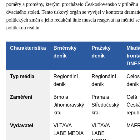
poměry a proměny, kterými procházelo Československo v průběhu
dvacátého století. Tento tiskový orgán se vyvíjel v kontextu dramat
politických změn a jeho redakční linie musela reagovat na měnící se
politickou realitu.
Charakteristika
Brněnský
Pražský
Mlad
deník
deník
front
DNE
Typ média
Regionální
Regionální
Celos
deník
deník
deník
Zaměření
Brno a
Praha a
Celá
Jihomoravský
Středočeský
Česk
kraj
kraj
repub
Vydavatel
VLTAVA
VLTAVA
MAF
LABE MEDIA
LABE