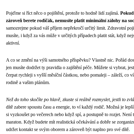
Pojďme si říct něco o pojištění, protože to hodně lidí zajímá.
Pokud 
zároveň berete rodičák, nemusíte platit minimální zálohy na soci
samozrejme pokud váš příjem nepřekročí určitý limit. Zdravotní pojiš
musíte, i když za vás může v určitých případech platit stát, když n
aktivní.
A co se změní na výši samotného příspěvku? Vlastně nic. Pořád dost
jen musíte dodržet ty pravidla o zajištění péče. Můžete si vybrat, jes
čerpat rychleji s vyšší měsíční částkou, nebo pomaleji – záleží, co v
rodině a vašim plánům.
Než do toho skočíte po hlavě, zkuste si reálně rozmyslet, jestli to zvl
dítě zabere spoustu času a energie, to ví každý rodič. Možná je lepš
si vyzkoušet po večerech nebo když spí, a postupně to rozjet. Není to
maraton. Když budete mít realistická očekávání a dobře se zorganizu
udržet kontakt se svým oborem a zároveň být naplno pro své dítě.