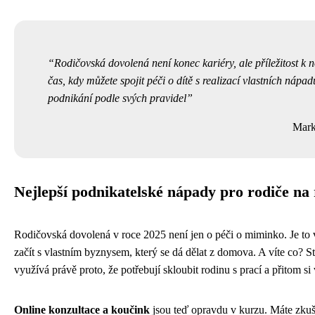
Rodičovská dovolená není konec kariéry, ale příležitost k 
čas, kdy můžete spojit péči o dítě s realizací vlastních nápa
podnikání podle svých pravidel
Mark
Nejlepší podnikatelské nápady pro rodiče na
Rodičovská dovolená v roce 2025 není jen o péči o miminko. Je to 
začít s vlastním byznysem, který se dá dělat z domova. A víte co? St
využívá právě proto, že potřebují skloubit rodinu s prací a přitom si 
Online konzultace a koučink
jsou teď opravdu v kurzu. Máte zkuš