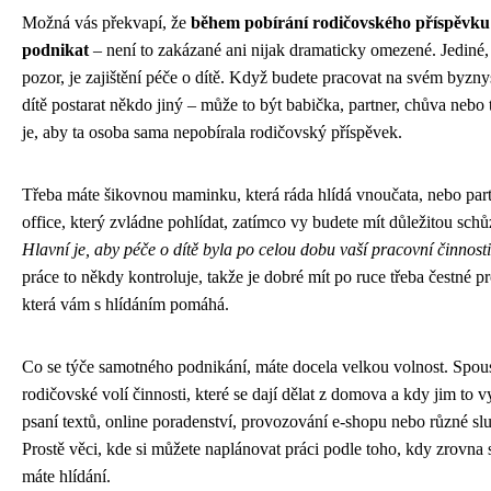
Možná vás překvapí, že
během pobírání rodičovského příspěvku
podnikat
– není to zakázané ani nijak dramaticky omezené. Jediné, 
pozor, je zajištění péče o dítě. Když budete pracovat na svém byzny
dítě postarat někdo jiný – může to být babička, partner, chůva nebo t
je, aby ta osoba sama nepobírala rodičovský příspěvek.
Třeba máte šikovnou maminku, která ráda hlídá vnoučata, nebo par
office, který zvládne pohlídat, zatímco vy budete mít důležitou schů
Hlavní je, aby péče o dítě byla po celou dobu vaší pracovní činnosti
práce to někdy kontroluje, takže je dobré mít po ruce třeba čestné p
která vám s hlídáním pomáhá.
Co se týče samotného podnikání, máte docela velkou volnost. Spous
rodičovské volí činnosti, které se dají dělat z domova a kdy jim to 
psaní textů, online poradenství, provozování e-shopu nebo různé slu
Prostě věci, kde si můžete naplánovat práci podle toho, kdy zrovna 
máte hlídání.