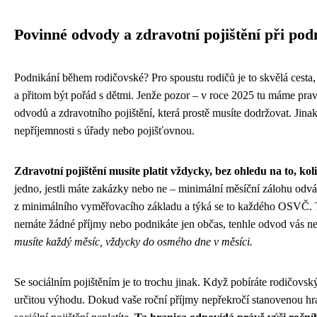
Povinné odvody a zdravotní pojištění při pod
Podnikání během rodičovské? Pro spoustu rodičů je to skvělá cesta, 
a přitom být pořád s dětmi. Jenže pozor – v roce 2025 tu máme pra
odvodů a zdravotního pojištění, která prostě musíte dodržovat. Jina
nepříjemnosti s úřady nebo pojišťovnou.
Zdravotní pojištění musíte platit vždycky, bez ohledu na to, kol
jedno, jestli máte zakázky nebo ne – minimální měsíční zálohu odvá
z minimálního vyměřovacího základu a týká se to každého OSVČ. 
nemáte žádné příjmy nebo podnikáte jen občas, tenhle odvod vás n
musíte každý měsíc, vždycky do osmého dne v měsíci.
Se sociálním pojištěním je to trochu jinak. Když pobíráte rodičovsk
určitou výhodu. Dokud vaše roční příjmy nepřekročí stanovenou hra