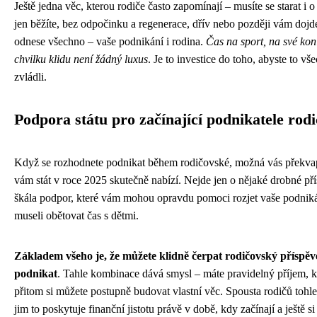
Ještě jedna věc, kterou rodiče často zapomínají – musíte se starat i 
jen běžíte, bez odpočinku a regenerace, dřív nebo později vám dojd
odnese všechno – vaše podnikání i rodina.
Čas na sport, na své kon
chvilku klidu není žádný luxus
. Je to investice do toho, abyste to 
zvládli.
Podpora státu pro začínající podnikatele rodi
Když se rozhodnete podnikat během rodičovské, možná vás překvap
vám stát v roce 2025 skutečně nabízí. Nejde jen o nějaké drobné pří
škála podpor, které vám mohou opravdu pomoci rozjet vaše podniká
museli obětovat čas s dětmi.
Základem všeho je, že můžete klidně čerpat rodičovský příspěv
podnikat
. Tahle kombinace dává smysl – máte pravidelný příjem, kt
přitom si můžete postupně budovat vlastní věc. Spousta rodičů tohle
jim to poskytuje finanční jistotu právě v době, kdy začínají a ještě si