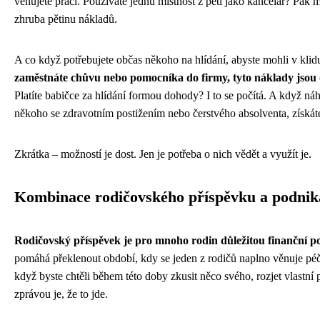
věnujete práci. Používáte jednu místnost z pěti jako kancelář? Pak 
zhruba pětinu nákladů.
A co když potřebujete občas někoho na hlídání, abyste mohli v kli
zaměstnáte chůvu nebo pomocníka do firmy, tyto náklady jsou 
Platíte babičce za hlídání formou dohody? I to se počítá. A když n
někoho se zdravotním postižením nebo čerstvého absolventa, získáte
Zkrátka – možností je dost. Jen je potřeba o nich vědět a využít je.
Kombinace rodičovského příspěvku a podnik
Rodičovský příspěvek je pro mnoho rodin důležitou finanční 
pomáhá překlenout období, kdy se jeden z rodičů naplno věnuje péči
když byste chtěli během této doby zkusit něco svého, rozjet vlastn
zprávou je, že to jde.