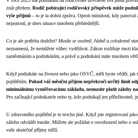
V roce 2025 má podnikání na rodičovské dovolené svá jasná pravidl
znát předem.
Rodič pobírající rodičovský příspěvek může podni
výše příjmů
– to je ta dobrá zpráva. Oproti minulosti, kdy panoval
nejasností, je dnes situace mnohem přehlednější.
Co je ale potřeba dodržet?
Musíte se osobně, řádně a celodenně star
neznamená, že nemůžete vůbec vydělávat. Zákon rozlišuje mezi kl
zaměstnáním a podnikáním, a právě u podnikání máte mnohem větší
Když podnikáte na živnost nebo jako OSVČ, měli byste vědět, jak t
pojištěním.
Pokud váš měsíční příjem nepřekročí určitý limit od
minimálnímu vyměřovacímu základu, nemusíte platit zálohy na s
Pro začínající podnikatele nebo ty, kdo podnikají jen příležitostně, j
U zdravotního pojištění je to trochu jiné. Když jste registrovaní j
zálohu odvádět musíte. Můžete ale požádat o osvobození nebo o sní
vaše skutečné příjmy nižší.