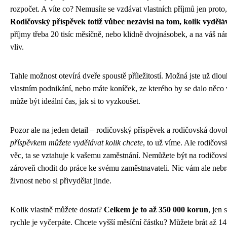
rozpočet. A víte co? Nemusíte se vzdávat vlastních příjmů jen proto,
Rodičovský příspěvek totiž vůbec nezávisí na tom, kolik vydělá
příjmy třeba 20 tisíc měsíčně, nebo klidně dvojnásobek, a na váš n
vliv.
Tahle možnost otevírá dveře spoustě příležitostí. Možná jste už dlo
vlastním podnikání, nebo máte koníček, ze kterého by se dalo něco
může být ideální čas, jak si to vyzkoušet.
Pozor ale na jeden detail – rodičovský příspěvek a rodičovská dovo
příspěvkem můžete vydělávat kolik chcete
, to už víme. Ale rodičovs
věc, ta se vztahuje k vašemu zaměstnání. Nemůžete být na rodičov
zároveň chodit do práce ke svému zaměstnavateli. Nic vám ale nebr
živnost nebo si přivydělat jinde.
Kolik vlastně můžete dostat?
Celkem je to až 350 000 korun
, jen 
rychle je vyčerpáte. Chcete vyšší měsíční částku? Můžete brát až 1