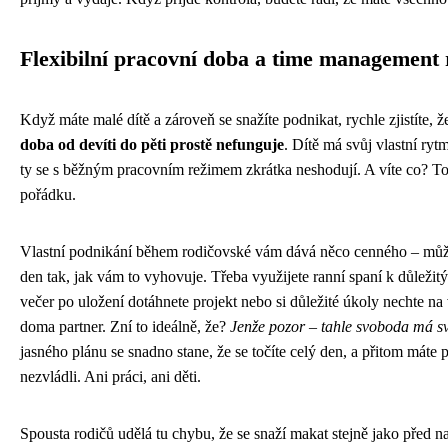
Flexibilní pracovní doba a time management 
Když máte malé dítě a zároveň se snažíte podnikat, rychle zjistíte, 
doba od devíti do pěti prostě nefunguje
. Dítě má svůj vlastní ryt
ty se s běžným pracovním režimem zkrátka neshodují. A víte co? To
pořádku.
Vlastní podnikání během rodičovské vám dává něco cenného – může
den tak, jak vám to vyhovuje. Třeba využijete ranní spaní k důležit
večer po uložení dotáhnete projekt nebo si důležité úkoly nechte na
doma partner. Zní to ideálně, že?
Jenže pozor – tahle svoboda má sv
jasného plánu se snadno stane, že se točíte celý den, a přitom máte po
nezvládli. Ani práci, ani děti.
Spousta rodičů udělá tu chybu, že se snaží makat stejně jako před n