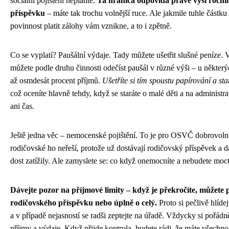
sociální pojištění neplatíte.
Ta hranica odpovídá právě výši roční
příspěvku
– máte tak trochu volnější ruce. Ale jakmile tuhle částku 
povinnost platit zálohy vám vznikne, a to i zpětně.
Co se vyplatí? Paušální výdaje. Tady můžete ušetřit slušné peníze. 
můžete podle druhu činnosti odečíst paušál v různé výši – u někter
až osmdesát procent příjmů.
Ušetříte si tím spoustu papírování a sta
což oceníte hlavně tehdy, když se staráte o malé děti a na administra
ani čas.
Ještě jedna věc – nemocenské pojištění. To je pro OSVČ dobrovoln
rodičovské ho neřeší, protože už dostávají rodičovský příspěvek a da
dost zatížily. Ale zamyslete se: co když onemocníte a nebudete moc
Dávejte pozor na příjmové limity – když je překročíte, můžete př
rodičovského příspěvku nebo úplně o celý.
Proto si pečlivě hlídej
a v případě nejasností se radši zeptejte na úřadě. Vždycky si pořádn
příjmy a výdaje. Když přijde kontrola, budete rádi, že máte všech