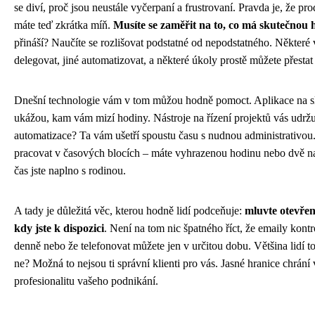
se diví, proč jsou neustále vyčerpaní a frustrovaní. Pravda je, že pr
máte teď zkrátka míň.
Musíte se zaměřit na to, co má skutečnou
přináší? Naučíte se rozlišovat podstatné od nepodstatného. Některé
delegovat, jiné automatizovat, a některé úkoly prostě můžete přestat 
Dnešní technologie vám v tom můžou hodně pomoct. Aplikace na s
ukážou, kam vám mizí hodiny. Nástroje na řízení projektů vás udržu
automatizace? Ta vám ušetří spoustu času s nudnou administrativou.
pracovat v časových blocích – máte vyhrazenou hodinu nebo dvě na
čas jste naplno s rodinou.
A tady je důležitá věc, kterou hodně lidí podceňuje:
mluvte otevřen
kdy jste k dispozici
. Není na tom nic špatného říct, že emaily kontr
denně nebo že telefonovat můžete jen v určitou dobu. Většina lidí 
ne? Možná to nejsou ti správní klienti pro vás. Jasné hranice chrání 
profesionalitu vašeho podnikání.