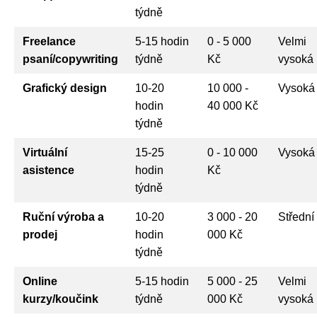
týdně
Freelance
5-15 hodin
0 - 5 000
Velmi
psaní/copywriting
týdně
Kč
vysoká
Grafický design
10-20
10 000 -
Vysoká
hodin
40 000 Kč
týdně
Virtuální
15-25
0 - 10 000
Vysoká
asistence
hodin
Kč
týdně
Ruční výroba a
10-20
3 000 - 20
Střední
prodej
hodin
000 Kč
týdně
Online
5-15 hodin
5 000 - 25
Velmi
kurzy/koučink
týdně
000 Kč
vysoká