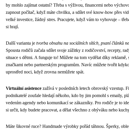
by mohlo zajímat ostatní? Třeba s výživou, financemi nebo výchovo
zapnout počítač, když máte chvilku, a sdílet své know-how přes vi
velké investice, žádný stres. Pracujete, když vám to vyhovuje – třeb
si hrají.
Další varianta je
tvorba obsahu na sociálních sítích, psaní článků n
Spousta rodičů začala sdílet svoje zážitky z rodičovství, recepty, r
situace s dětmi. A funguje to! Můžete na tom vydělat díky reklamě, 
značkami nebo partnerským programům. Navíc můžete tvořit kdykoli
uprostřed noci, když zrovna nemůžete spát.
Virtuální asistence
zažívá v posledních letech obrovský vzestup. Fi
podnikatelé zoufale hledají někoho, kdo by jim pomohl s emaily, p
vedením agendy nebo komunikací se zákazníky. Pro rodiče je to ide
si určit, kdy budete pracovat, a dělat všechno z obýváku nebo kuch
Máte šikovné ruce? Handmade výrobky pořád táhnou. Šperky, obleč