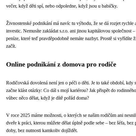
večer, když děti spí, nebo odpoledne, když jsou u babičky.
Živnostenské podnikání má navíc tu výhodu, že se dá rozjet rychle 
investic. Nemusíte zakládat s.r.o. ani jinou kapitálovou společnost – 
peníze, které teď pravděpodobně nemáte nazbyt. Prostě si vyřídíte 
začít.
Online podnikání z domova pro rodiče
Rodičovská dovolená není jen o péči o děti. Je to také období, kdy s
začne klást otázky: Co dál s mojí kariérou? Jak přispět do rodinnéh
vůbec něco dělat, když je dítě pořád doma?
V roce 2025 máme možnosti, o kterých se našim rodičům ani nesnilo.
dveře k práci, kterou můžete dělat úplně podle sebe – bez šéfa, bez
doby, bez nutnosti kamkoliv dojíždět.