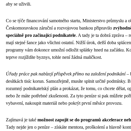
aby se uživili.
Co se týče financování samotného startu, Ministerstvo průmyslu a 
Českomoravskou záruční a rozvojovou bankou připravilo
zvýhodně
speciálně pro začínající podnikatele
. A tady je ta dobrá zpráva – 
mají stejné šance jako všichni ostatní. Nižší úrok, delší doba splácen
programy vám dokonce umožní odložit splátky hned na začátku. Kd
teprve rozjíždíte byznys, tohle není žádná maličkost.
Úřady práce pak nabízejí příspěvek přímo na založení podnikání
– 
desítkách tisíc korun. Samozřejmě, musíte splnit určité podmínky. 
rozumný podnikatelský plán a prokázat, že tomu, co chcete dělat, 
nebo že máte potřebné zkušenosti. Za tyto peníze si pak můžete poří
vybavení, nakoupit materiál nebo pokrýt první měsíce provozu.
Zajímavá je také
možnost zapojit se do programů akcelerace ne
Tady nejde jen o peníze – získáte mentora, proškolení a hlavně kontak