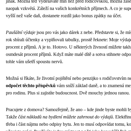
jinak. Možná teď vyděláváte míň než před rodičovskou, možná zase
naopak vzkvétá. Záleží na vašich konkrétních příjmech. A co je sup
vyšší než vaše daň, dostanete rozdíl jako bonus zpátky na účet.
Paušální výdaje
jsou pro vás jako dárek z nebe. Představte si, že mí
rok sbírali účtenky a vyplňovali tabulky, prostě řeknete: Moje výdaje 
procent z příjmů. A je to. Hotovo. U některých živností můžete takh
osmdesát procent příjmů. Když máte malé dítě a sotva stihnete odpo
tohle vám ušetří spoustu nervů.
Možná si říkáte, že životní pojištění nebo penzijko s rodičovstvím n
odpočet těchto příspěvků
vám sníží základ daně, a to znamená men
pro rodinu. Plus si zajistíte budoucnost. Dvě mouchy jednou ranou.
Pracujete z domova? Samozřejmě, že ano – kde jinde byste mohli b
Takže
část nákladů na bydlení můžete zahrnout do výdajů
. Elektřin
třeba i část nájmu nebo odpisy bytu. Jen to musí odpovídat tomu, ko