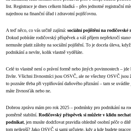
list. Registrace je dnes celkem hladká – přes jednotné registrační mís
najednou na finanční úřad i zdravotní pojišťovnu.
A teď něco, co vás určitě zajímá:
sociální pojištění na rodičovské 
Dokud pobíráte rodičovský příspěvek a váš příjem nepřekročí stanov
nemusíte platit zálohy na sociální pojištění. To je docela úleva, když
podnikání a nevíte, kolik vlastně vyděláte.
Celé to vlastně není o právní formě nebo jiných povinnostech – jde 
živíte. Všichni živnostníci jsou OSVČ, ale ne všechny OSVČ jsou ž
to poznáte třeba při vyplňování daňového přiznání – tam se uvádít
máte živnosťák nebo ne.
Dobrou zprávu mám pro rok 2025 – podmínky pro podnikání na rod
poměrně stabilní.
Rodičovský příspěvek si můžete v klidu nechat
podnikat
, jen musíte dodržovat pravidla ohledně osobní péče o dítě.
tom nejlepší? Jako OSVČ si sami určujete, kdy a kde budete pracov