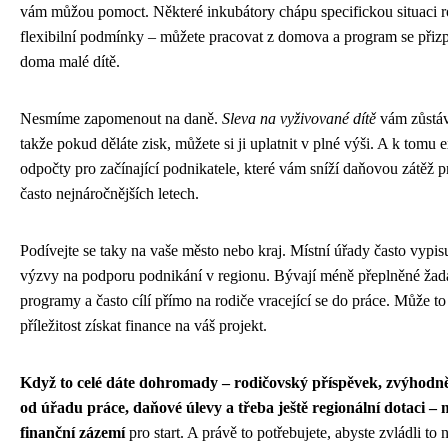
vám můžou pomoct. Některé inkubátory chápu specifickou situaci ro
flexibilní podmínky – můžete pracovat z domova a program se přiz
doma malé dítě.
Nesmíme zapomenout na daně.
Sleva na vyživované dítě
vám zůstává
takže pokud děláte zisk, můžete si ji uplatnit v plné výši. A k tomu ex
odpočty pro začínající podnikatele, které vám sníží daňovou zátěž p
často nejnáročnějších letech.
Podívejte se taky na vaše město nebo kraj. Místní úřady často vypisu
výzvy na podporu podnikání v regionu. Bývají méně přeplněné žadat
programy a často cílí přímo na rodiče vracející se do práce. Může t
příležitost získat finance na váš projekt.
Když to celé dáte dohromady – rodičovský příspěvek, zvýhodně
od úřadu práce, daňové úlevy a třeba ještě regionální dotaci – 
finanční zázemí
pro start. A právě to potřebujete, abyste zvládli to