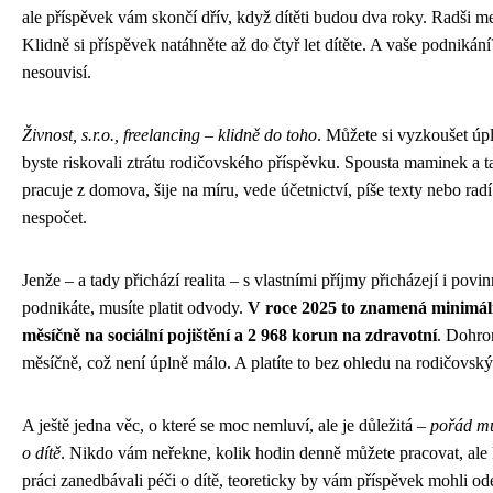
ale příspěvek vám skončí dřív, když dítěti budou dva roky. Radši me
Klidně si příspěvek natáhněte až do čtyř let dítěte. A vaše podnikán
nesouvisí.
Živnost, s.r.o., freelancing – klidně do toho
. Můžete si vyzkoušet úpl
byste riskovali ztrátu rodičovského příspěvku. Spousta maminek a t
pracuje z domova, šije na míru, vede účetnictví, píše texty nebo radí
nespočet.
Jenže – a tady přichází realita – s vlastními příjmy přicházejí i povi
podnikáte, musíte platit odvody.
V roce 2025 to znamená minimál
měsíčně na sociální pojištění a 2 968 korun na zdravotní
. Dohro
měsíčně, což není úplně málo. A platíte to bez ohledu na rodičovský
A ještě jedna věc, o které se moc nemluví, ale je důležitá –
pořád mu
o dítě
. Nikdo vám neřekne, kolik hodin denně můžete pracovat, ale 
práci zanedbávali péči o dítě, teoreticky by vám příspěvek mohli od