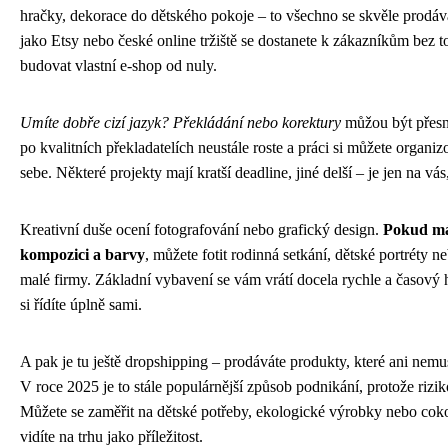
hračky, dekorace do dětského pokoje – to všechno se skvěle prodáv
jako Etsy nebo české online tržiště se dostanete k zákazníkům bez t
budovat vlastní e-shop od nuly.
Umíte dobře cizí jazyk? Překládání nebo korektury
můžou být přesn
po kvalitních překladatelích neustále roste a práci si můžete organi
sebe. Některé projekty mají kratší deadline, jiné delší – je jen na vás
Kreativní duše ocení fotografování nebo grafický design.
Pokud mát
kompozici a barvy
, můžete fotit rodinná setkání, dětské portréty ne
malé firmy. Základní vybavení se vám vrátí docela rychle a časov
si řídíte úplně sami.
A pak je tu ještě dropshipping – prodáváte produkty, které ani nemu
V roce 2025 je to stále populárnější způsob podnikání, protože rizik
Můžete se zaměřit na dětské potřeby, ekologické výrobky nebo cokol
vidíte na trhu jako příležitost.