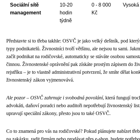
Sociální sítě
10-20
0 - 8 000
Vysoká
management
hodin
Kč
týdně
Představte si to třeba takhle: OSVČ je jako velký deštník, pod kter
typy podnikatelů. Živnostníci tvoří většinu, ale nejsou tu sami. Jak
začít podnikat na rodičovské, automaticky se stáváte osobou samos
činnou. Živnostenské oprávnění pak získáte prostým zápisem do ži
rejstříku – je to vlastně administrativní potvrzení, že smíte dělat konk
živnostenský zákon vyjmenovává.
Ale pozor – OSVČ zahrnuje i svobodná povolání
, která fungují troc
advokáti, daňoví poradci nebo auditoři nepotřebují živnostenský list.
upravují speciální zákony, přesto jsou to také OSVČ.
Co to znamená pro vás na rodičovské? Pokud plánujete nabízet třeba
na zakázku, radit firmám nebo prodávat přes e-shop, budete potřeb