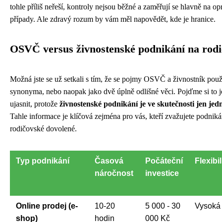
tohle příliš neřeší, kontroly nejsou běžné a zaměřují se hlavně na o
případy. Ale zdravý rozum by vám měl napovědět, kde je hranice.
OSVČ versus živnostenské podnikání na rod
Možná jste se už setkali s tím, že se pojmy OSVČ a živnostník použ
synonyma, nebo naopak jako dvě úplně odlišné věci. Pojďme si to 
ujasnit, protože
živnostenské podnikání je ve skutečnosti jen j
Tahle informace je klíčová zejména pro vás, kteří zvažujete podnik
rodičovské dovolené.
Typ podnikání
Časová
Počáteční
Flexibil
náročnost
investice
Online prodej (e-
10-20
5 000 - 30
Vysoká
shop)
hodin
000 Kč