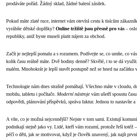
prodáváte pořád. Žádný sklad, žádné balení zásilek.
Pokud máte zlaté ruce, internet vám otevírá cestu k tisícům zákazníků
vyrábíte dětské doplňky?
Online tržiště jsou přesně pro vás
– oslo
republiky, aniž byste museli platit nájem za obchod.
Začít je nejlepší pomalu a s rozumem. Podívejte se, co umíte, co vás
kolik času reálně máte. Dvě hodiny denně? Skvělé, i to se dá využít.
malém. Mnohokrát je lepší stavět postupně než se hned na začátku 
Technologie nám dnes strašně pomáhají. Všechno máte v cloudu, dos
mobilu, tabletu i počítače.
Moderní nástroje
vám ušetří spoustu času
odpovědi, plánování příspěvků, správa faktur. Jednou to nastavíte a 
A víte, co je možná nejcennější? Nejste v tom sami. Existují komunit
podnikají stejně jako vy. Lidé, kteří vám rozumí, protože řeší totéž –
péčí o děti, jak se motivovat, když je člověk unavený, jak najít prvn