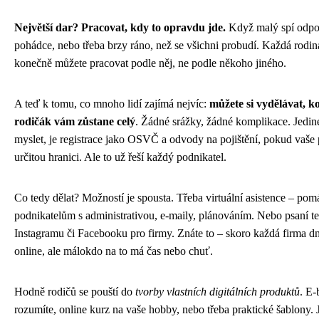
Největší dar? Pracovat, kdy to opravdu jde.
Když malý spí odpo
pohádce, nebo třeba brzy ráno, než se všichni probudí. Každá rodin
konečně můžete pracovat podle něj, ne podle někoho jiného.
A teď k tomu, co mnoho lidí zajímá nejvíc:
můžete si vydělávat, ko
rodičák vám zůstane celý
. Žádné srážky, žádné komplikace. Jedin
myslet, je registrace jako OSVČ a odvody na pojištění, pokud vaše
určitou hranici. Ale to už řeší každý podnikatel.
Co tedy dělat? Možností je spousta. Třeba virtuální asistence – po
podnikatelům s administrativou, e-maily, plánováním. Nebo psaní tex
Instagramu či Facebooku pro firmy. Znáte to – skoro každá firma dn
online, ale málokdo na to má čas nebo chuť.
Hodně rodičů se pouští do
tvorby vlastních digitálních produktů
. E
rozumíte, online kurz na vaše hobby, nebo třeba praktické šablony. 