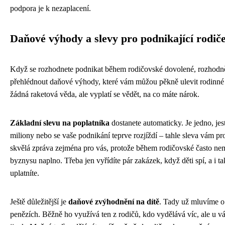
podpora je k nezaplacení.
Daňové výhody a slevy pro podnikající rodič
Když se rozhodnete podnikat během rodičovské dovolené, rozhodně
přehlédnout daňové výhody, které vám můžou pěkně ulevit rodinné 
žádná raketová věda, ale vyplatí se vědět, na co máte nárok.
Základní slevu na poplatníka
dostanete automaticky. Je jedno, jes
miliony nebo se vaše podnikání teprve rozjíždí – tahle sleva vám pros
skvělá zpráva zejména pro vás, protože během rodičovské často nem
byznysu naplno. Třeba jen vyřídíte pár zakázek, když děti spí, a i tak
uplatníte.
Ještě důležitější je
daňové zvýhodnění na dítě
. Tady už mluvíme 
penězích. Běžně ho využívá ten z rodičů, kdo vydělává víc, ale u vá