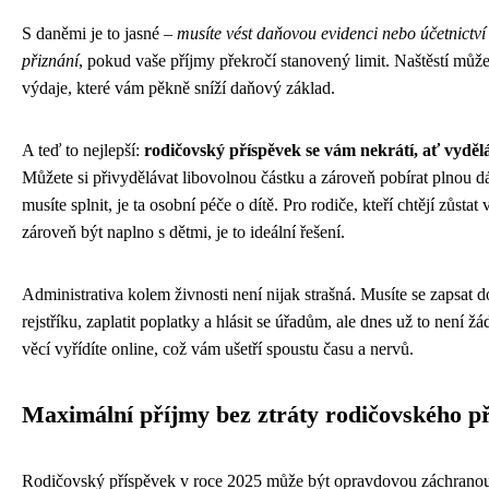
S daněmi je to jasné –
musíte vést daňovou evidenci nebo účetnictv
přiznání
, pokud vaše příjmy překročí stanovený limit. Naštěstí můžet
výdaje, které vám pěkně sníží daňový základ.
A teď to nejlepší:
rodičovský příspěvek se vám nekrátí, ať vydělá
Můžete si přivydělávat libovolnou částku a zároveň pobírat plnou d
musíte splnit, je ta osobní péče o dítě. Pro rodiče, kteří chtějí zůstat 
zároveň být naplno s dětmi, je to ideální řešení.
Administrativa kolem živnosti není nijak strašná. Musíte se zapsat 
rejstříku, zaplatit poplatky a hlásit se úřadům, ale dnes už to není ž
věcí vyřídíte online, což vám ušetří spoustu času a nervů.
Maximální příjmy bez ztráty rodičovského p
Rodičovský příspěvek v roce 2025 může být opravdovou záchranou