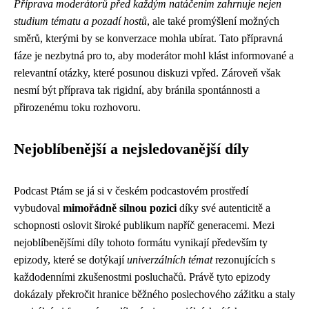
Příprava moderátorů před každým natáčením zahrnuje nejen
studium tématu a pozadí hostů
, ale také promýšlení možných
směrů, kterými by se konverzace mohla ubírat. Tato přípravná
fáze je nezbytná pro to, aby moderátor mohl klást informované a
relevantní otázky, které posunou diskuzi vpřed. Zároveň však
nesmí být příprava tak rigidní, aby bránila spontánnosti a
přirozenému toku rozhovoru.
Nejoblíbenější a nejsledovanější díly
Podcast Ptám se já si v českém podcastovém prostředí
vybudoval
mimořádně silnou pozici
díky své autenticitě a
schopnosti oslovit široké publikum napříč generacemi. Mezi
nejoblíbenějšími díly tohoto formátu vynikají především ty
epizody, které se dotýkají
univerzálních témat
rezonujících s
každodenními zkušenostmi posluchačů. Právě tyto epizody
dokázaly překročit hranice běžného poslechového zážitku a staly