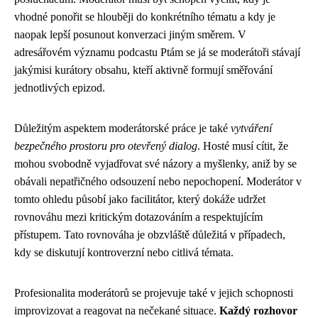
vhodné ponořit se hlouběji do konkrétního tématu a kdy je
naopak lepší posunout konverzaci jiným směrem. V
adresářovém významu podcastu Ptám se já se moderátoři stávají
jakýmisi kurátory obsahu, kteří aktivně formují směřování
jednotlivých epizod.
Důležitým aspektem moderátorské práce je také
vytváření
bezpečného prostoru pro otevřený dialog
. Hosté musí cítit, že
mohou svobodně vyjadřovat své názory a myšlenky, aniž by se
obávali nepatřičného odsouzení nebo nepochopení. Moderátor v
tomto ohledu působí jako facilitátor, který dokáže udržet
rovnováhu mezi kritickým dotazováním a respektujícím
přístupem. Tato rovnováha je obzvláště důležitá v případech,
kdy se diskutují kontroverzní nebo citlivá témata.
Profesionalita moderátorů se projevuje také v jejich schopnosti
improvizovat a reagovat na nečekané situace.
Každý rozhovor