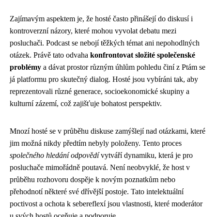
Zajímavým aspektem je, že hosté často přinášejí do diskusí i
kontroverzní názory, které mohou vyvolat debatu mezi
posluchači. Podcast se nebojí těžkých témat ani nepohodlných
otázek. Právě tato odvaha
konfrontovat složité společenské
problémy
a dávat prostor různým úhlům pohledu činí z Ptám se
já platformu pro skutečný dialog. Hosté jsou vybíráni tak, aby
reprezentovali různé generace, socioekonomické skupiny a
kulturní zázemí, což zajišťuje bohatost perspektiv.
Mnozí hosté se v průběhu diskuse zamýšlejí nad otázkami, které
jim možná nikdy předtím nebyly položeny. Tento proces
společného hledání odpovědí
vytváří dynamiku, která je pro
posluchače mimořádně poutavá. Není neobvyklé, že host v
průběhu rozhovoru dospěje k novým poznatkům nebo
přehodnotí některé své dřívější postoje. Tato intelektuální
poctivost a ochota k sebereflexí jsou vlastnosti, které moderátor
u svých hostů oceňuje a podporuje.