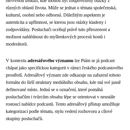
otevřenou diskuzi
, kde mohou být zodpovězeny otázky z
různých oblastí života. Může se jednat o témata společenská,
kulturní, osobní nebo odborná. Důležitým aspektem je
autenticita a upřímnost, se kterou jsou otázky kladeny i
zodpovídány. Posluchači oceňují právě tuto přirozenost a
možnost nahlédnout do myšlenkových procesů hostů i
moderátorů.
V kontextu
adresářového významu
lze Ptám se já podcast
chápat jako specifickou kategorii v rámci českého podcastového
prostředí. Adresářový význam zde odkazuje na zařazení tohoto
formátu do širší struktury mediálního obsahu, kde má své jasně
definované místo. Jedná se o označení, které pomáhá
posluchačům i tvůrcům obsahu lépe se orientovat v neustále
rostoucí nabídce podcastů. Tento adresářový přístup umožňuje
kategorizaci podle tématu, stylu vedení rozhovoru a cílové
skupiny posluchačů.