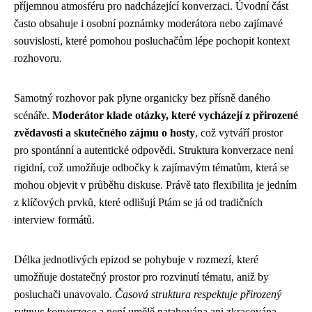
příjemnou atmosféru pro nadcházející konverzaci. Úvodní část
často obsahuje i osobní poznámky moderátora nebo zajímavé
souvislosti, které pomohou posluchačům lépe pochopit kontext
rozhovoru.
Samotný rozhovor pak plyne organicky bez přísně daného
scénáře.
Moderátor klade otázky, které vycházejí z přirozené
zvědavosti a skutečného zájmu o hosty
, což vytváří prostor
pro spontánní a autentické odpovědi. Struktura konverzace není
rigidní, což umožňuje odbočky k zajímavým tématům, která se
mohou objevit v průběhu diskuse. Právě tato flexibilita je jedním
z klíčových prvků, které odlišují Ptám se já od tradičních
interview formátů.
Délka jednotlivých epizod se pohybuje v rozmezí, které
umožňuje dostatečný prostor pro rozvinutí tématu, aniž by
posluchači unavovalo.
Časová struktura respektuje přirozený
rytmus konverzace
a není umělě natahována ani zkracována