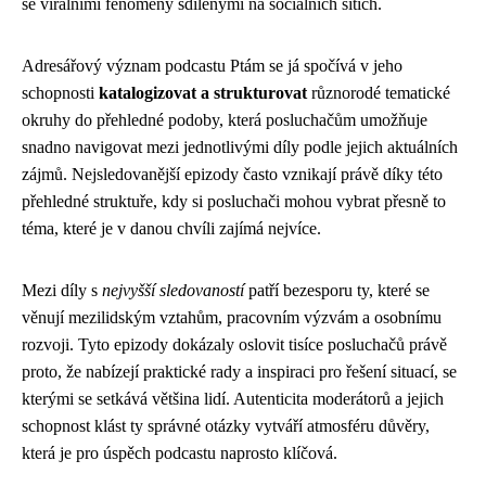
se virálními fenomény sdílenými na sociálních sítích.
Adresářový význam podcastu Ptám se já spočívá v jeho
schopnosti
katalogizovat a strukturovat
různorodé tematické
okruhy do přehledné podoby, která posluchačům umožňuje
snadno navigovat mezi jednotlivými díly podle jejich aktuálních
zájmů. Nejsledovanější epizody často vznikají právě díky této
přehledné struktuře, kdy si posluchači mohou vybrat přesně to
téma, které je v danou chvíli zajímá nejvíce.
Mezi díly s
nejvyšší sledovaností
patří bezesporu ty, které se
věnují mezilidským vztahům, pracovním výzvám a osobnímu
rozvoji. Tyto epizody dokázaly oslovit tisíce posluchačů právě
proto, že nabízejí praktické rady a inspiraci pro řešení situací, se
kterými se setkává většina lidí. Autenticita moderátorů a jejich
schopnost klást ty správné otázky vytváří atmosféru důvěry,
která je pro úspěch podcastu naprosto klíčová.