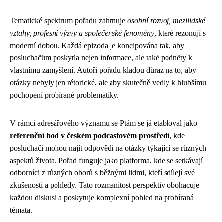
Tematické spektrum pořadu zahrnuje
osobní rozvoj, mezilidské
vztahy, profesní výzvy a společenské fenomény
, které rezonují s
moderní dobou. Každá epizoda je koncipována tak, aby
posluchačům poskytla nejen informace, ale také podněty k
vlastnímu zamyšlení. Autoři pořadu kladou důraz na to, aby
otázky nebyly jen rétorické, ale aby skutečně vedly k hlubšímu
pochopení probírané problematiky.
V rámci adresářového významu se Ptám se já etabloval jako
referenční bod v českém podcastovém prostředí
, kde
posluchači mohou najít odpovědi na otázky týkající se různých
aspektů života. Pořad funguje jako platforma, kde se setkávají
odborníci z různých oborů s běžnými lidmi, kteří sdílejí své
zkušenosti a pohledy. Tato rozmanitost perspektiv obohacuje
každou diskusi a poskytuje komplexní pohled na probíraná
témata.