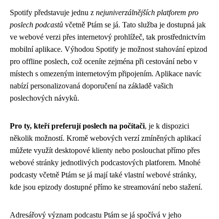
Spotify představuje jednu z
nejuniverzálnějších platforem pro
poslech podcastů
včetně Ptám se já. Tato služba je dostupná jak
ve webové verzi přes internetový prohlížeč, tak prostřednictvím
mobilní aplikace. Výhodou Spotify je možnost stahování epizod
pro offline poslech, což oceníte zejména při cestování nebo v
místech s omezeným internetovým připojením. Aplikace navíc
nabízí personalizovaná doporučení na základě vašich
poslechových návyků.
Pro ty, kteří preferují poslech na počítači
, je k dispozici
několik možností. Kromě webových verzí zmíněných aplikací
můžete využít desktopové klienty nebo poslouchat přímo přes
webové stránky jednotlivých podcastových platforem. Mnohé
podcasty včetně Ptám se já mají také vlastní webové stránky,
kde jsou epizody dostupné přímo ke streamování nebo stažení.
Adresářový význam podcastu Ptám se já spočívá v jeho