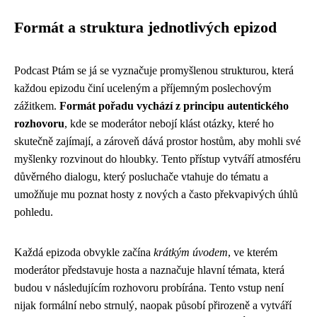
Formát a struktura jednotlivých epizod
Podcast Ptám se já se vyznačuje promyšlenou strukturou, která
každou epizodu činí uceleným a příjemným poslechovým
zážitkem.
Formát pořadu vychází z principu autentického
rozhovoru
, kde se moderátor nebojí klást otázky, které ho
skutečně zajímají, a zároveň dává prostor hostům, aby mohli své
myšlenky rozvinout do hloubky. Tento přístup vytváří atmosféru
důvěrného dialogu, který posluchače vtahuje do tématu a
umožňuje mu poznat hosty z nových a často překvapivých úhlů
pohledu.
Každá epizoda obvykle začína
krátkým úvodem
, ve kterém
moderátor představuje hosta a naznačuje hlavní témata, která
budou v následujícím rozhovoru probírána. Tento vstup není
nijak formální nebo strnulý, naopak působí přirozeně a vytváří