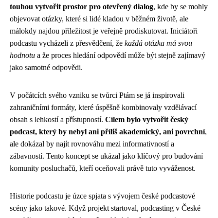
touhou vytvořit prostor pro otevřený dialog
, kde by se mohly
objevovat otázky, které si lidé kladou v běžném životě, ale
málokdy najdou příležitost je veřejně prodiskutovat. Iniciátoři
podcastu vycházeli z přesvědčení, že
každá otázka má svou
hodnotu
a že proces hledání odpovědí může být stejně zajímavý
jako samotné odpovědi.
V počátcích svého vzniku se tvůrci Ptám se já inspirovali
zahraničními formáty, které úspěšně kombinovaly vzdělávací
obsah s lehkostí a přístupností.
Cílem bylo vytvořit český
podcast, který by nebyl ani příliš akademický, ani povrchní
,
ale dokázal by najít rovnováhu mezi informativností a
zábavností. Tento koncept se ukázal jako klíčový pro budování
komunity posluchačů, kteří oceňovali právě tuto vyváženost.
Historie podcastu je úzce spjata s vývojem české podcastové
scény jako takové. Když projekt startoval, podcasting v České