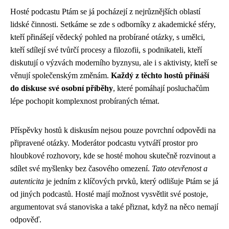
Hosté podcastu Ptám se já pocházejí z nejrůznějších oblastí
lidské činnosti. Setkáme se zde s odborníky z akademické sféry,
kteří přinášejí vědecký pohled na probírané otázky, s umělci,
kteří sdílejí své tvůrčí procesy a filozofii, s podnikateli, kteří
diskutují o výzvách moderního byznysu, ale i s aktivisty, kteří se
věnují společenským změnám.
Každý z těchto hostů přináší
do diskuse své osobní příběhy
, které pomáhají posluchačům
lépe pochopit komplexnost probíraných témat.
Příspěvky hostů k diskusím nejsou pouze povrchní odpovědi na
připravené otázky. Moderátor podcastu vytváří prostor pro
hloubkové rozhovory, kde se hosté mohou skutečně rozvinout a
sdílet své myšlenky bez časového omezení.
Tato otevřenost a
autenticita
je jedním z klíčových prvků, který odlišuje Ptám se já
od jiných podcastů. Hosté mají možnost vysvětlit své postoje,
argumentovat svá stanoviska a také přiznat, když na něco nemají
odpověď.