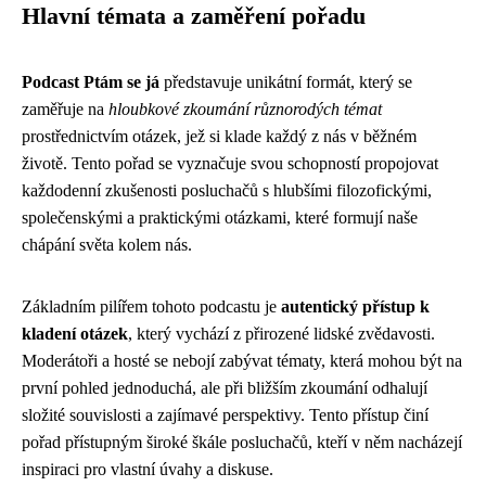
Hlavní témata a zaměření pořadu
Podcast Ptám se já
představuje unikátní formát, který se
zaměřuje na
hloubkové zkoumání různorodých témat
prostřednictvím otázek, jež si klade každý z nás v běžném
životě. Tento pořad se vyznačuje svou schopností propojovat
každodenní zkušenosti posluchačů s hlubšími filozofickými,
společenskými a praktickými otázkami, které formují naše
chápání světa kolem nás.
Základním pilířem tohoto podcastu je
autentický přístup k
kladení otázek
, který vychází z přirozené lidské zvědavosti.
Moderátoři a hosté se nebojí zabývat tématy, která mohou být na
první pohled jednoduchá, ale při bližším zkoumání odhalují
složité souvislosti a zajímavé perspektivy. Tento přístup činí
pořad přístupným široké škále posluchačů, kteří v něm nacházejí
inspiraci pro vlastní úvahy a diskuse.