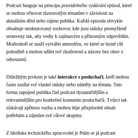
Podcast funguje na principu
pravidelného vydávání epizod
, které
se mohou věnovat různorodým tématům v závislosti na
aktuálním dění nebo zájmu publika. Každá epizoda obvykle
obsahuje strukturovaný rozhovor, kde jsou otázky promyšleně
sestaveny tak, aby vedly k zajímavým a přínosným odpovědím.
Moderátoři se snaží vytvářet atmosféru, ve které se hosté cítí
pohodlně a mohou sdílet své zkušenosti a názory bez obav z
odsouzení.
Důležitým prvkem je také
interakce s posluchači
, kteří mohou
často zasílat své vlastní otázky nebo náměty na témata. Tato
forma zapojení publika činí podcast dynamičtějším a
relevantnějším pro konkrétní komunitu posluchačů. Tvůrci tak
získávají zpětnou vazbu a mohou lépe přizpůsobit obsah
potřebám a zájmům své cílové skupiny.
Z hlediska technického zpracování je Ptám se já podcast