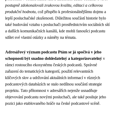
postupně zdokonalovali zvukovou kvalitu, editaci a celkovou
produkční hodnotu
, což přispělo k profesionálnějšímu dojmu a
lepší posluchačské zkušenosti. Důležitou součástí historie bylo
také budování vztahu s posluchači prostřednictvím sociálních sítí
a dalších komunikačních kanálů, kde mohli fanoušci podcastu
sdílet své vlastní otázky a náměty na témata.
Adresářový význam podcastu Ptám se já spočívá v jeho
schopnosti být snadno dohledatelný a kategorizovatelný
v
rámci rostoucího ekosystému českých podcastů. Správné
zařazení do tematických kategorií, použití relevantních
klíčových slov a udržování aktuálních informací v různých
podcastových databázích se stalo nedílnou součástí strategie
projektu. Tato přítomnost v adresářích nejenže usnadňuje
objevování podcastu novými posluchači, ale také posiluje jeho
pozici jako etablovaného hráče na české podcastové scéně.