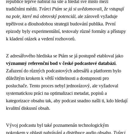
republice teprve nabíral na síle a hledal své místo mezi
tradičními médii.
Tvůrci Ptám se já si uvědomovali, že vstupují
na pole, které má obrovský potenciál
, ale zároveň vyžaduje
trpělivost a dlouhodobou strategii budování publika. První
epizody byly experimentální, testovaly různé formáty a přístupy
k kladení otázek a vedení rozhovorů.
Z adresářového hlediska se Ptám se já postupně etabloval jako
významný referenční bod v české podcastové databázi
.
Zařazení do různých podcastových adresářů a platforem bylo
důležitým krokem k větší viditelnosti a dostupnosti pro
posluchače. Tento proces nebyl jednorázový, ale vyžadoval
systematickou práci na optimalizaci metadat, popisů a
kategorizace obsahu tak, aby podcast snadno našli ti, kdo hledají
kvalitní diskusní obsah.
Vývoj podcastu byl také poznamenán technologickým
pokrokem v oblasti nahrávání a distribuce audio obsahu.
Tvůrci