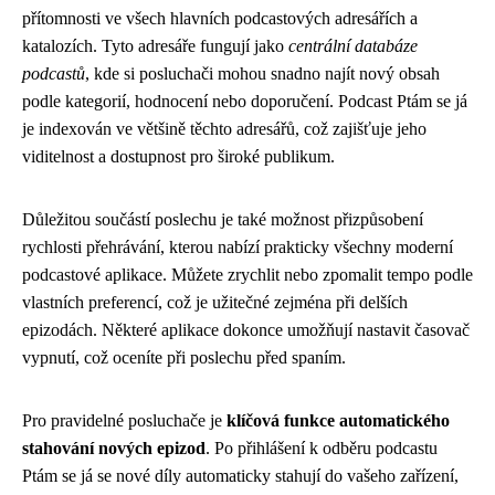
přítomnosti ve všech hlavních podcastových adresářích a
katalozích. Tyto adresáře fungují jako
centrální databáze
podcastů
, kde si posluchači mohou snadno najít nový obsah
podle kategorií, hodnocení nebo doporučení. Podcast Ptám se já
je indexován ve většině těchto adresářů, což zajišťuje jeho
viditelnost a dostupnost pro široké publikum.
Důležitou součástí poslechu je také možnost přizpůsobení
rychlosti přehrávání, kterou nabízí prakticky všechny moderní
podcastové aplikace. Můžete zrychlit nebo zpomalit tempo podle
vlastních preferencí, což je užitečné zejména při delších
epizodách. Některé aplikace dokonce umožňují nastavit časovač
vypnutí, což oceníte při poslechu před spaním.
Pro pravidelné posluchače je
klíčová funkce automatického
stahování nových epizod
. Po přihlášení k odběru podcastu
Ptám se já se nové díly automaticky stahují do vašeho zařízení,