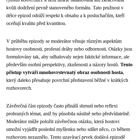
kvůli dodržení pevně stanoveného formátu. Tato pružnost v
délce epizod odráží respekt k obsahu a k posluchačům, kteří
oceňují kvalitu před kvantitou.
V průběhu epizody se moderátor věnuje různým aspektům
hostovy osobnosti, profesní dráhy nebo odbornosti. Otázky jsou
formulovány tak, aby odhalovaly nejen faktické informace, ale
především osobní perspektivy, zkušenosti a názory hostů.
Tento
přístup vytváří mnohovrstevnatý obraz osobnosti hosta
,
který daleko přesahuje povrchní představení běžné v krátkých
rozhovorech.
Závěrečná část epizody často přináší shrnutí nebo reflexi
probraných témat, aniž by působila násilně nebo předvídatelně.
Moderátor může položit závěrečnou otázku, která hostovi
umožní vyjádřit poslední myšlenku nebo sdílet něco, co během
rozhovoru nezaznělo. Tento uzavírací prvek dodává epizodě