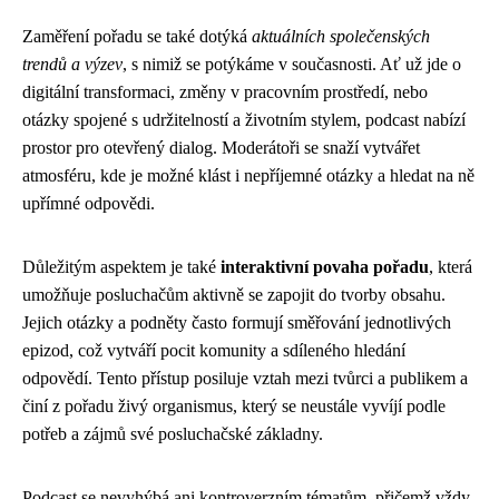
Zaměření pořadu se také dotýká
aktuálních společenských
trendů a výzev
, s nimiž se potýkáme v současnosti. Ať už jde o
digitální transformaci, změny v pracovním prostředí, nebo
otázky spojené s udržitelností a životním stylem, podcast nabízí
prostor pro otevřený dialog. Moderátoři se snaží vytvářet
atmosféru, kde je možné klást i nepříjemné otázky a hledat na ně
upřímné odpovědi.
Důležitým aspektem je také
interaktivní povaha pořadu
, která
umožňuje posluchačům aktivně se zapojit do tvorby obsahu.
Jejich otázky a podněty často formují směřování jednotlivých
epizod, což vytváří pocit komunity a sdíleného hledání
odpovědí. Tento přístup posiluje vztah mezi tvůrci a publikem a
činí z pořadu živý organismus, který se neustále vyvíjí podle
potřeb a zájmů své posluchačské základny.
Podcast se nevyhýbá ani kontroverzním tématům, přičemž vždy