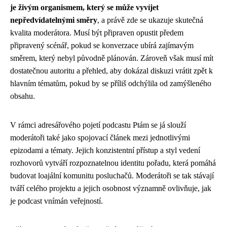
je živým organismem, který se může vyvíjet
nepředvídatelnými směry
, a právě zde se ukazuje skutečná
kvalita moderátora. Musí být připraven opustit předem
připravený scénář, pokud se konverzace ubírá zajímavým
směrem, který nebyl původně plánován. Zároveň však musí mít
dostatečnou autoritu a přehled, aby dokázal diskuzi vrátit zpět k
hlavním tématům, pokud by se příliš odchýlila od zamýšleného
obsahu.
V rámci adresářového pojetí podcastu Ptám se já slouží
moderátoři také jako spojovací článek mezi jednotlivými
epizodami a tématy. Jejich konzistentní přístup a styl vedení
rozhovorů vytváří rozpoznatelnou identitu pořadu, která pomáhá
budovat loajální komunitu posluchačů. Moderátoři se tak stávají
tváří celého projektu a jejich osobnost významně ovlivňuje, jak
je podcast vnímán veřejností.