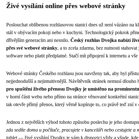
Živé vysílání online přes webové stránky
Poslouchat oblíbenou rozhlasovou stanici dnes už není vázáno na kl
stál v obývacím pokoji nebo v kuchyni. Technologický pokrok přine
dřívějším generacím ani nesnilo.
Český rozhlas Dvojka nabízí živé
přes své webové stránky
, a to zcela zdarma, bez nutnosti stahovat 
software nebo platit předplatné. Stačí mít připojení k internetu a vše
Webové stránky Českého rozhlasu jsou navrženy tak, aby byl přístu
nejjednodušší a nejintuitivnější. Návštěvník stránek nemusí dlouho 
pro spuštění živého přenosu Dvojky je umístěno na prominentn
v horní části webu nebo přímo na stránce věnované konkrétní stanic
tak otevře přímý přenos, který věrně kopíruje to, co právě teď zní v 
Jednou z největších výhod tohoto způsobu poslechu je jeho dostupn
zda sedíte doma u počítače, pracujete v kanceláři nebo cestujete a 
tablet
— živé vysílání Dvojky je vám k dispozici vždy a všude, kde 