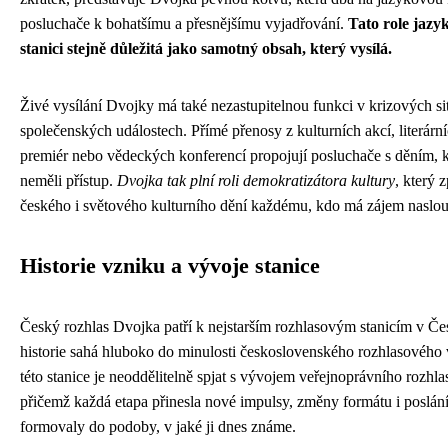
posluchače k bohatšímu a přesnějšímu vyjadřování.
Tato role jazy
stanici stejně důležitá jako samotný obsah, který vysílá.
Živé vysílání Dvojky má také nezastupitelnou funkci v krizových sit
společenských událostech. Přímé přenosy z kulturních akcí, literární
premiér nebo vědeckých konferencí propojují posluchače s děním, 
neměli přístup.
Dvojka tak plní roli demokratizátora kultury
, který z
českého i světového kulturního dění každému, kdo má zájem naslou
Historie vzniku a vývoje stanice
Český rozhlas Dvojka patří k nejstarším rozhlasovým stanicím v Čes
historie sahá hluboko do minulosti československého rozhlasového v
této stanice je neoddělitelně spjat s vývojem veřejnoprávního rozhl
přičemž každá etapa přinesla nové impulsy, změny formátu i poslání,
formovaly do podoby, v jaké ji dnes známe.