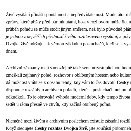
Živé vysílání přináší spontánnost a nepředvídatelnost. Moderátor m
zprávy, které přišly před pár minutami, host v rozhovoru může říct
průběh pořadu se může stočit jiným směrem, než bylo původně pl
je jednou z největších předností živého rozhlasového vysílání
, a prá
Dvojka živě udržuje tak věrnou základnu posluchačů, kteří se k vysí
dnem.
Archivní záznamy mají samozřejmě také svou nezastupitelnou hodn
zmeškali zajímavý pořad, rozhovor s oblíbeným hostem nebo kulturn
dá možnost vrátit se k obsahu tehdy, kdy vám to čas dovolí.
Český 
disponuje rozsáhlým archivem pořadů, které si posluchači mohou př
odkudkoli. To je obrovská výhoda moderní doby, kdy tempo živo
sedět u rádia přesně ve chvíli, kdy začíná oblíbený pořad.
Nicméně mezi živým a archivním poslechem existuje zásadní rozdíl
Když sledujete
Český rozhlas Dvojka živě
, jste součástí přítomn