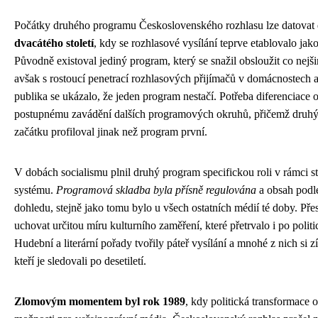
Počátky druhého programu Československého rozhlasu lze datovat
dvacátého století
, kdy se rozhlasové vysílání teprve etablovalo j
Původně existoval jediný program, který se snažil obsloužit co nejš
avšak s rostoucí penetrací rozhlasových přijímačů v domácnostech a
publika se ukázalo, že jeden program nestačí. Potřeba diferenciace 
postupnému zavádění dalších programových okruhů, přičemž druh
začátku profiloval jinak než program první.
V dobách socialismu plnil druhý program specifickou roli v rámci s
systému.
Programová skladba byla přísně regulována
a obsah podl
dohledu, stejně jako tomu bylo u všech ostatních médií té doby. Přes
uchovat určitou míru kulturního zaměření, které přetrvalo i po poli
Hudební a literární pořady tvořily páteř vysílání a mnohé z nich si 
kteří je sledovali po desetiletí.
Zlomovým momentem byl rok 1989
, kdy politická transformace 