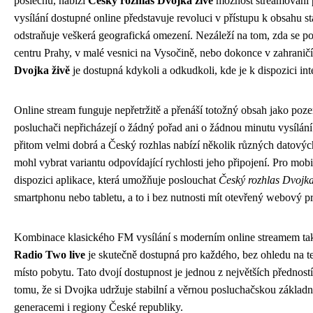
poslechu, nabízí
Český rozhlas Dvojka živě
možnost streamování p
vysílání dostupné online představuje revoluci v přístupu k obsahu st
odstraňuje veškerá geografická omezení. Nezáleží na tom, zda se p
centru Prahy, v malé vesnici na Vysočině, nebo dokonce v zahrani
Dvojka živě
je dostupná kdykoli a odkudkoli, kde je k dispozici int
Online stream funguje nepřetržitě a přenáší totožný obsah jako poz
posluchači nepřicházejí o žádný pořad ani o žádnou minutu vysílání.
přitom velmi dobrá a Český rozhlas nabízí několik různých datovýc
mohl vybrat variantu odpovídající rychlosti jeho připojení. Pro mobil
dispozici aplikace, která umožňuje poslouchat
Český rozhlas Dvojka
smartphonu nebo tabletu, a to i bez nutnosti mít otevřený webový pr
Kombinace klasického FM vysílání s moderním online streamem tak
Radio Two live
je skutečně dostupná pro každého, bez ohledu na 
místo pobytu. Tato dvojí dostupnost je jednou z největších předností 
tomu, že si Dvojka udržuje stabilní a věrnou posluchačskou základ
generacemi i regiony České republiky.