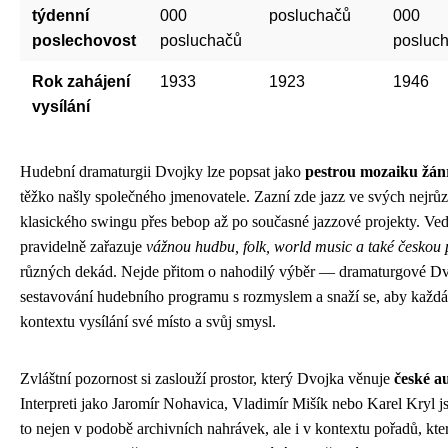
týdenní
000
posluchačů
000
poslechovost
posluchačů
posluc
Rok zahájení
1933
1923
1946
vysílání
Hudební dramaturgii Dvojky lze popsat jako
pestrou mozaiku žán
těžko našly společného jmenovatele. Zazní zde jazz ve svých nejrů
klasického swingu přes bebop až po současné jazzové projekty. Ved
pravidelně zařazuje
vážnou hudbu, folk, world music a také českou 
různých dekád. Nejde přitom o nahodilý výběr — dramaturgové Dvo
sestavování hudebního programu s rozmyslem a snaží se, aby každá
kontextu vysílání své místo a svůj smysl.
Zvláštní pozornost si zaslouží prostor, který Dvojka věnuje
české au
Interpreti jako Jaromír Nohavica, Vladimír Mišík nebo Karel Kryl 
to nejen v podobě archivních nahrávek, ale i v kontextu pořadů, kter