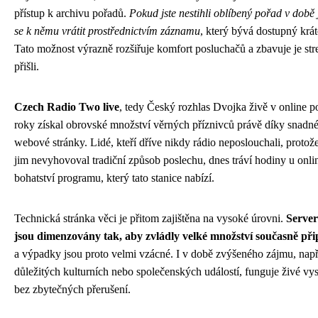
přístup k archivu pořadů.
Pokud jste nestihli oblíbený pořad v době
se k němu vrátit prostřednictvím záznamu
, který bývá dostupný krát
Tato možnost výrazně rozšiřuje komfort posluchačů a zbavuje je str
přišli.
Czech Radio Two live
, tedy Český rozhlas Dvojka živě v online p
roky získal obrovské množství věrných příznivců právě díky snadn
webové stránky. Lidé, kteří dříve nikdy rádio neposlouchali, protož
jim nevyhovoval tradiční způsob poslechu, dnes tráví hodiny u onli
bohatství programu, který tato stanice nabízí.
Technická stránka věci je přitom zajištěna na vysoké úrovni.
Server
jsou dimenzovány tak, aby zvládly velké množství současně př
a výpadky jsou proto velmi vzácné. I v době zvýšeného zájmu, např
důležitých kulturních nebo společenských událostí, funguje živé vysí
bez zbytečných přerušení.