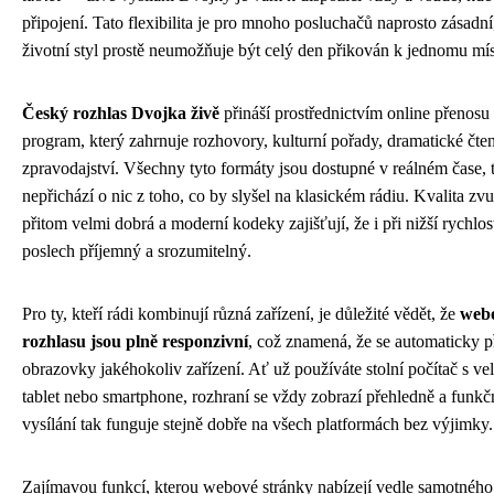
připojení. Tato flexibilita je pro mnoho posluchačů naprosto zásadn
životní styl prostě neumožňuje být celý den přikován k jednomu mís
Český rozhlas Dvojka živě
přináší prostřednictvím online přenosu
program, který zahrnuje rozhovory, kulturní pořady, dramatické čten
zpravodajství. Všechny tyto formáty jsou dostupné v reálném čase, 
nepřichází o nic z toho, co by slyšel na klasickém rádiu. Kvalita zv
přitom velmi dobrá a moderní kodeky zajišťují, že i při nižší rychlos
poslech příjemný a srozumitelný.
Pro ty, kteří rádi kombinují různá zařízení, je důležité vědět, že
webo
rozhlasu jsou plně responzivní
, což znamená, že se automaticky př
obrazovky jakéhokoliv zařízení. Ať už používáte stolní počítač s v
tablet nebo smartphone, rozhraní se vždy zobrazí přehledně a funkč
vysílání tak funguje stejně dobře na všech platformách bez výjimky.
Zajímavou funkcí, kterou webové stránky nabízejí vedle samotného 