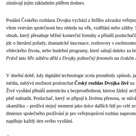
zůstávají jejím základním pilířem dodnes.
Poslání Českého rozhlasu Dvojka vychází z širšího závazku veřejno
všem vrstvám společnosti bez ohledu na věk, vzdělání nebo záliby. S
obsah, který přesahuje běžné komerční formáty a přináší posluchač
jde o literární pořady, dramatické inscenace, rozhovory s osobnostm
vědeckého života, nebo hudební programy, které sahají daleko za h
Právě tato šíře záběru dělá z Dvojky jedinečný fenomén na českém
V dnešní době, kdy digitální technologie zcela proměnily způsob, 
média, nabývá možnost poslouchat
Český rozhlas Dvojka živě
na 
Živé vysílání přináší autenticitu a bezprostřednost, kterou žádný a
plně nahradit. Posluchač, který se připojí k živému přenosu, se stáv
okamžiku – prožívá stejný moment jako tisíce dalších lidí po celé ze
dimenze společného prožívání je pro veřejnoprávní rozhlas naprosto
naplňuje každý den svého vysílání.