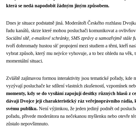
která se nedá napodobit žádným jiným způsobem.
Dnes je situace podstatně jiná. Moderátoři Českého rozhlasu Dvojka
řadu kanálů, skrze které mohou posluchači komunikovat a ovlivňov
Sociální sítě, e-mailové schránky, SMS zprávy a samozřejmě stále fu
tvoří dohromady hustou síť propojení mezi studiem a těmi, kteří na
vybrat způsob, který mu nejvíce vyhovuje, a to bez ohledu na věk, 
momentální situaci.
Zvláště zajímavou formou interaktivity jsou tematické pořady, kde 
vyzývají posluchače ke sdílení vlastních zkušeností, vzpomínek ne
momenty, kdy se do vysílání zapojují desítky různých hlasů z c
dávají Dvojce její charakteristický ráz veřejnoprávního rádia, 
svému publiku.
Není výjimkou, že jeden jediný podnět od posluch
pořadu, přivede moderátora na nečekanou myšlenku nebo otevře tém
zůstalo nepovšimnuto.