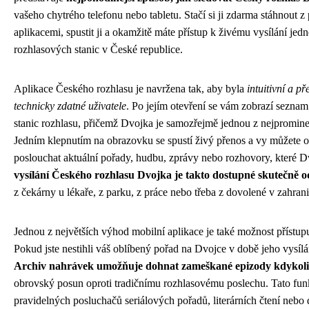
vašeho chytrého telefonu nebo tabletu. Stačí si ji zdarma stáhnout 
aplikacemi, spustit ji a okamžitě máte přístup k živému vysílání jed
rozhlasových stanic v České republice.
Aplikace Českého rozhlasu je navržena tak, aby byla
intuitivní a p
technicky zdatné uživatele
. Po jejím otevření se vám zobrazí sezna
stanic rozhlasu, přičemž Dvojka je samozřejmě jednou z nejpromine
Jedním klepnutím na obrazovku se spustí živý přenos a vy můžete o
poslouchat aktuální pořady, hudbu, zprávy nebo rozhovory, které D
vysílání Českého rozhlasu Dvojka je takto dostupné skutečně 
z čekárny u lékaře, z parku, z práce nebo třeba z dovolené v zahrani
Jednou z největších výhod mobilní aplikace je také možnost přístup
Pokud jste nestihli váš oblíbený pořad na Dvojce v době jeho vysílá
Archiv nahrávek umožňuje dohnat zameškané epizody kdykoli
obrovský posun oproti tradičnímu rozhlasovému poslechu. Tato funk
pravidelných posluchačů seriálových pořadů, literárních čtení nebo