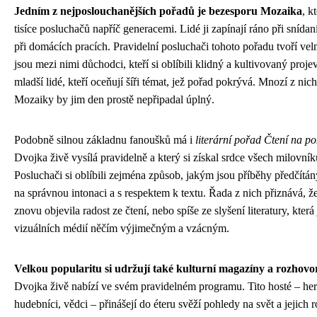
Jedním z nejposlouchanějších pořadů je bezesporu Mozaika
, k
tisíce posluchačů napříč generacemi. Lidé ji zapínají ráno při snída
při domácích pracích. Pravidelní posluchači tohoto pořadu tvoří vel
jsou mezi nimi důchodci, kteří si oblíbili klidný a kultivovaný proje
mladší lidé, kteří oceňují šíři témat, jež pořad pokrývá. Mnozí z nich
Mozaiky by jim den prostě nepřipadal úplný.
Podobně silnou základnu fanoušků má i
literární pořad Čtení na p
Dvojka živě vysílá pravidelně a který si získal srdce všech milovníků
Posluchači si oblíbili zejména způsob, jakým jsou příběhy předčítán
na správnou intonaci a s respektem k textu. Řada z nich přiznává, 
znovu objevila radost ze čtení, nebo spíše ze slyšení literatury, kter
vizuálních médií něčím výjimečným a vzácným.
Velkou popularitu si udržují také kulturní magazíny a rozhovo
Dvojka živě nabízí ve svém pravidelném programu. Tito hosté – herc
hudebníci, vědci – přinášejí do éteru svěží pohledy na svět a jejich 