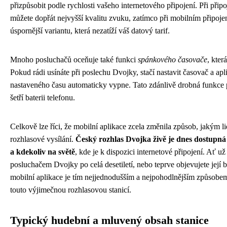
přizpůsobit podle rychlosti vašeho internetového připojení. Při připo
můžete dopřát nejvyšší kvalitu zvuku, zatímco při mobilním připojen
úspornější variantu, která nezatíží váš datový tarif.
Mnoho posluchačů oceňuje také funkci
spánkového časovače
, kter
Pokud rádi usínáte při poslechu Dvojky, stačí nastavit časovač a apl
nastaveného času automaticky vypne. Tato zdánlivě drobná funkce p
šetří baterii telefonu.
Celkově lze říci, že mobilní aplikace zcela změnila způsob, jakým 
rozhlasové vysílání.
Český rozhlas Dvojka živě je dnes dostupn
a kdekoliv na světě
, kde je k dispozici internetové připojení. Ať u
posluchačem Dvojky po celá desetiletí, nebo teprve objevujete její
mobilní aplikace je tím nejjednodušším a nejpohodlnějším způsobem,
touto výjimečnou rozhlasovou stanicí.
Typický hudební a mluvený obsah stanice