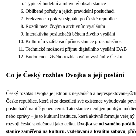
Typický hudební a mluvený obsah stanice
Oblíbené pořady a jejich pravidelní posluchači
Frekvence a pokrytí signálu po České republice
Rozdíl mezi živým a archivním vysíláním
Interaktivita posluchačů během živého vysílání
Kulturní a vzdělávací přínos stanice pro společnost
Technické možnosti příjmu digitálního vysílání DAB
Budoucnost živého rozhlasového vysílání v Česku
Co je Český rozhlas Dvojka a její poslání
Český rozhlas Dvojka je jednou z nejstarších a nejrespektovanějšíc
České republice, která si za desetiletí své existence vybudovala pev
posluchačů napříč generacemi. Tato stanice není jen pouhým médie
nebo zprávy – je to kulturní instituce, která aktivně formuje veřejný 
rozvoji české společnosti jako celku.
Dvojka se od samého počátku
stanice zaměřená na kulturu, vzdělávání a kvalitní zábavu
, při