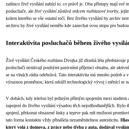
zatímco živé vysílání nabízí to, co právě je. Oba přístupy mají své m
posluchače, ale
živé vysílání zůstává srdcem rozhlasové tvorby
, její
kolem kterého se vše ostatní točí. Bez živého vysílání by archiv ne
archivu by živé vysílání nemělo kde zanechat svou stopu pro budou
Interaktivita posluchačů během živého vysílá
Živé vysílání Českého rozhlasu Dvojka již dlouhá léta představuje p
posluchači nestávají pouhými pasivními příjemci obsahu, ale aktivní
se na vlnách rádia odehrává. Tato interaktivita má mnoho podob a v
výraznou proměnou, která odráží technologický vývoj i měnící se n
V dobách, kdy telefon byl jediným přímým spojením mezi studiem 
zapojení do živého vysílání výsadou těch nejodhodlanějších. Bylo tř
spojení, překonat obsazené linky a teprve pak mít možnost promluvi
tato forma kontaktu vždy přinášela nezaměnitelnou autenticitu.
Hlas
který volá z domova, z práce nebo třeba z auta, dodával vysílán