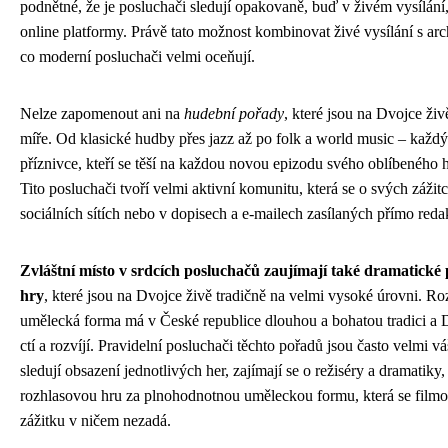
podnětné, že je posluchači sledují opakovaně, buď v živém vysílání
online platformy. Právě tato možnost kombinovat živé vysílání s ar
co moderní posluchači velmi oceňují.
Nelze zapomenout ani na
hudební pořady
, které jsou na Dvojce ži
míře. Od klasické hudby přes jazz až po folk a world music – každ
příznivce, kteří se těší na každou novou epizodu svého oblíbeného
Tito posluchači tvoří velmi aktivní komunitu, která se o svých zážit
sociálních sítích nebo v dopisech a e-mailech zasílaných přímo reda
Zvláštní místo v srdcích posluchačů zaujímají také dramatické
hry
, které jsou na Dvojce živě tradičně na velmi vysoké úrovni. Ro
umělecká forma má v České republice dlouhou a bohatou tradici a Dv
ctí a rozvíjí. Pravidelní posluchači těchto pořadů jsou často velmi v
sledují obsazení jednotlivých her, zajímají se o režiséry a dramatiky
rozhlasovou hru za plnohodnotnou uměleckou formu, která se fil
zážitku v ničem nezadá.