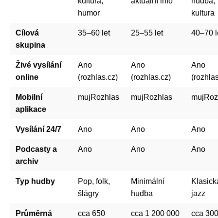
kultura,
aktuální info
hudba,
humor
kultura
Cílová
35–60 let
25–55 let
40–70 l
skupina
Živé vysílání
Ano
Ano
Ano
online
(rozhlas.cz)
(rozhlas.cz)
(rozhlas
Mobilní
mujRozhlas
mujRozhlas
mujRoz
aplikace
Vysílání 24/7
Ano
Ano
Ano
Podcasty a
Ano
Ano
Ano
archiv
Typ hudby
Pop, folk,
Minimální
Klasick
šlágry
hudba
jazz
Průměrná
cca 650
cca 1 200 000
cca 30