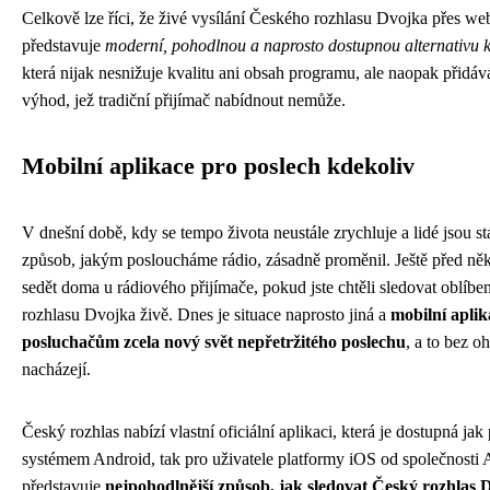
Celkově lze říci, že živé vysílání Českého rozhlasu Dvojka přes we
představuje
moderní, pohodlnou a naprosto dostupnou alternativu 
která nijak nesnižuje kvalitu ani obsah programu, ale naopak přidáv
výhod, jež tradiční přijímač nabídnout nemůže.
Mobilní aplikace pro poslech kdekoliv
V dnešní době, kdy se tempo života neustále zrychluje a lidé jsou stá
způsob, jakým posloucháme rádio, zásadně proměnil. Ještě před něk
sedět doma u rádiového přijímače, pokud jste chtěli sledovat oblíb
rozhlasu Dvojka živě. Dnes je situace naprosto jiná a
mobilní aplik
posluchačům zcela nový svět nepřetržitého poslechu
, a to bez o
nacházejí.
Český rozhlas nabízí vlastní oficiální aplikaci, která je dostupná jak
systémem Android, tak pro uživatele platformy iOS od společnosti 
představuje
nejpohodlnější způsob, jak sledovat Český rozhlas 