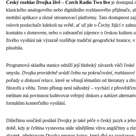
Český rozhlas Dvojka živě – Czech Radio Two live
je dostupná 
klasického analogového nebo digitálního rozhlasového přijímače, ale
mobilní aplikace a různé streamovací platformy. Tato dostupnost zaj
oslovit posluchače kdekoli na světě, ať už jde o Čechy žijící v zahran
kontaktu s domovem, nebo o zahraniční zájemce o českou kulturu a
živého vysílání tak výrazně rozšiřuje tradiční geografické hranice, 
působila.
Programová skladba stanice odráží její hluboký závazek vůči české k
smyslu.
Dvojka pravidelně uvádí četbu na pokračování, rozhlasové
pořady a diskusní relace
, které se věnují tématům od literatury a div
filozofii a vědu. Tento přístup není náhodný – vychází z přesvědčen
médium má povinnost kultivovat veřejný diskurs a nabízet alternati
formátům komerčního vysílání.
Důležitou součástí poslání Dvojky je také péče o český jazyk a jeh
době, kdy je čeština vystavena stále silnějšímu vlivu angličtiny a r
zkratek, představuje Dvojka pevnou kotvu, která dbá na jazykovou 