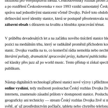
možnosti pro veřejnoprávní média. Československý rozhlas prošel zá
a po rozdělení Československa v roce 1993 vznikl samostatný Český
správu nad jednotlivými stanicemi včetně Dvojky. Právě toto období
definování nové identity stanice, která se postupně přeorientovala n
zábavní obsah
s důrazem na kvalitu a hloubku zpracování témat.
V průběhu devadesátých let a na začátku nového tisíciletí stanice h
pozici na mediálním trhu, který se radikálně proměnil příchodem k
stanic. Dvojka vsadila na to, co komerční rádia nemohla nebo nech
literární pořady, dramatické zpracování prózy, kulturní publicistik
od klasiky přes jazz až po world music. Tento přístup si získal specif
publikum.
Nástup digitálních technologií přinesl stanici nové výzvy i příležitos
online vysílání
, tedy možnosti poslouchat Český rozhlas Dvojka ži
internetu, znamenalo zásadní průlom v dostupnosti stanice. Poslucha
geograficky ani technicky — stream Český rozhlas Dvojka živě si mo
světě, ať už prostřednictvím počítače, tabletu nebo chytrého telefo