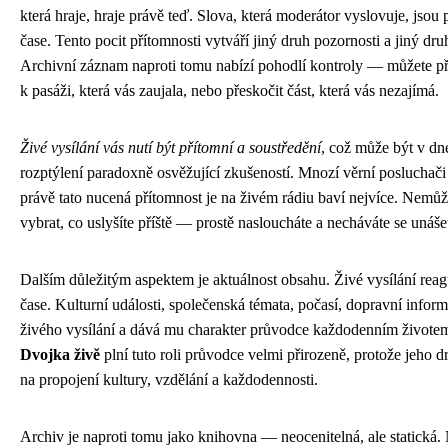
která hraje, hraje právě teď. Slova, která moderátor vyslovuje, jsou
čase. Tento pocit přítomnosti vytváří jiný druh pozornosti a jiný dr
Archivní záznam naproti tomu nabízí pohodlí kontroly — můžete přeto
k pasáži, která vás zaujala, nebo přeskočit část, která vás nezajímá.
Živé vysílání vás nutí být přítomní a soustředění
, což může být v dn
rozptýlení paradoxně osvěžující zkušeností. Mnozí věrní posluchači
právě tato nucená přítomnost je na živém rádiu baví nejvíce. Nemůže
vybrat, co uslyšíte příště — prostě nasloucháte a necháváte se unáš
Dalším důležitým aspektem je aktuálnost obsahu. Živé vysílání reag
čase. Kulturní události, společenská témata, počasí, dopravní inform
živého vysílání a dává mu charakter průvodce každodenním živote
Dvojka živě
plní tuto roli průvodce velmi přirozeně, protože jeho d
na propojení kultury, vzdělání a každodennosti.
Archiv je naproti tomu jako knihovna — neocenitelná, ale statická. N