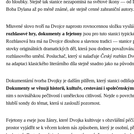
do hloubky. Stejně tak stanice nezapomíná na světové ikony — od
Boba Dylana až po méně známé, ale stejně cenné zahraniční autory.
Mluvené slovo tvoří na Dvojce naprosto rovnocennou složku vysílá
rozhlasové hry, dokumenty a fejetony
jsou pro tuto stanici typick
Rozhlasová hra má na Dvojce dlouhou a slavnou tradici — stanice p
stovky originálních dramatických děl, která jsou dodnes považován
rozhlasového umění. Posluchač, který si nalaďuje
Český rozhlas Dv
na adaptaci klasického literárního díla stejně snadno jako na původ
Dokumentární tvorba Dvojky je dalším pilířem, který stanici odlišu
Dokumenty se věnují historii, kultuře, cestování i společensk
nim s novinářskou pečlivostí i uměleckou citlivostí. Nejde o povrchn
hlubší sondy do témat, která si zaslouží pozornost.
Fejetony a eseje jsou žánry, které Dvojka kultivuje s obzvláštní péčí
prostor vyjádřit se k věcem kolem nás způsobem, který je osobní, př