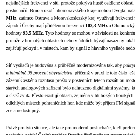
nejsilnějších frekvencí v síti, protože pokrývá hustě osídlené oblasti
posluchačů. Brno a okolí Jihomoravského kraje mohou Dvojku nala
MHz
, zatímco Ostrava a Moravskoslezský kraj využívají frekvenci
západní Čechy mají přidělenou frekvenci
102,3 MHz
a Olomoucký k
hodnoty
93,5 MHz
. Tyto hodnoty se mohou v závislosti na konkrétní
protože v hornatých oblastech nebo v údolích bývají nasazeny lokál
zajišťují pokrytí i v místech, kam by signál z hlavního vysílače nedo
Síť vysílačů je budována a průběžně modernizována tak, aby
pokry
minimálně 95 procent obyvatelstva
, přičemž v praxi je toto číslo je
zázemí Českého rozhlasu prošlo v posledních letech rozsáhlou mod
starých analogových zařízení bylo nahrazeno digitálními systémy, kte
a čistší zvuk. Přesto existují oblasti, zejména v hlubokých horských
odlehlých místech pohraničních hor, kde může být příjem FM signá
zcela nedostupný.
Právě pro tyto situace, ale také pro moderní posluchače, kteří preferu