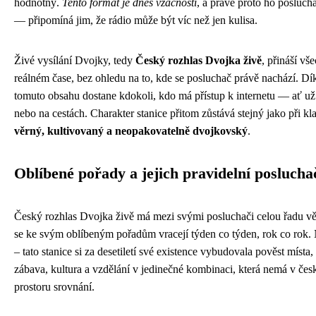
hodnotný.
Tento formát je dnes vzácností
, a právě proto ho posluch
— připomíná jim, že rádio může být víc než jen kulisa.
Živé vysílání Dvojky, tedy
Český rozhlas Dvojka živě
, přináší vš
reálném čase, bez ohledu na to, kde se posluchač právě nachází. Dí
tomuto obsahu dostane kdokoli, kdo má přístup k internetu — ať už 
nebo na cestách. Charakter stanice přitom zůstává stejný jako při 
věrný, kultivovaný a neopakovatelně dvojkovský
.
Oblíbené pořady a jejich pravidelní poslucha
Český rozhlas Dvojka živě má mezi svými posluchači celou řadu věr
se ke svým oblíbeným pořadům vracejí týden co týden, rok co rok. 
– tato stanice si za desetiletí své existence vybudovala pověst místa, 
zábava, kultura a vzdělání v jedinečné kombinaci, která nemá v č
prostoru srovnání.