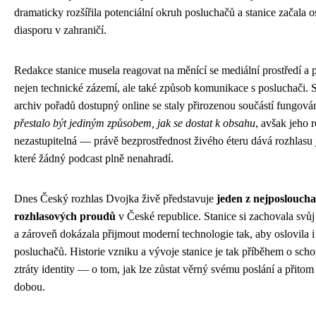
dramaticky rozšířila potenciální okruh posluchačů a stanice začala o
diasporu v zahraničí.
Redakce stanice musela reagovat na měnící se mediální prostředí a
nejen technické zázemí, ale také způsob komunikace s posluchači. So
archiv pořadů dostupný online se staly přirozenou součástí fungován
přestalo být jediným způsobem, jak se dostat k obsahu
, avšak jeho r
nezastupitelná — právě bezprostřednost živého éteru dává rozhlasu 
které žádný podcast plně nenahradí.
Dnes Český rozhlas Dvojka živě představuje
jeden z nejposloucha
rozhlasových proudů
v České republice. Stanice si zachovala svůj
a zároveň dokázala přijmout moderní technologie tak, aby oslovila 
posluchačů. Historie vzniku a vývoje stanice je tak příběhem o sch
ztráty identity — o tom, jak lze zůstat věrný svému poslání a přito
dobou.