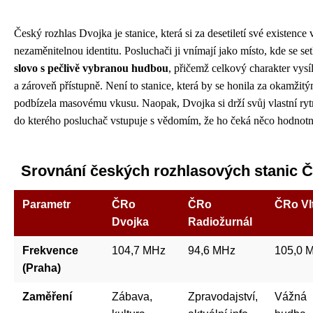
Český rozhlas Dvojka je stanice, která si za desetiletí své existenc
nezaměnitelnou identitu. Posluchači ji vnímají jako místo, kde se s
slovo s pečlivě vybranou hudbou
, přičemž celkový charakter vysí
a zároveň přístupně. Není to stanice, která by se honila za okamžit
podbízela masovému vkusu. Naopak, Dvojka si drží svůj vlastní rytm
do kterého posluchač vstupuje s vědomím, že ho čeká něco hodnot
Srovnání českých rozhlasových stanic 
Parametr
ČRo
ČRo
ČRo Vl
Dvojka
Radiožurnál
Frekvence
104,7 MHz
94,6 MHz
105,0 
(Praha)
Zaměření
Zábava,
Zpravodajství,
Vážná