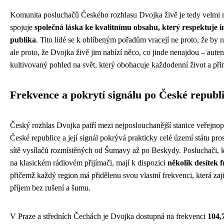
Komunita posluchačů Českého rozhlasu Dvojka živě je tedy velmi r
spojuje
společná láska ke kvalitnímu obsahu, který respektuje in
publika
. Tito lidé se k oblíbeným pořadům vracejí ne proto, že by 
ale proto, že Dvojka živě jim nabízí něco, co jinde nenajdou – aute
kultivovaný pohled na svět, který obohacuje každodenní život a přin
Frekvence a pokrytí signálu po České republ
Český rozhlas Dvojka patří mezi nejposlouchanější stanice veřejno
České republice a její signál pokrývá prakticky celé území státu pro
sítě vysílačů rozmístěných od Šumavy až po Beskydy. Posluchači, kteř
na klasickém rádiovém přijímači, mají k dispozici
několik desítek
přičemž každý region má přidělenu svou vlastní frekvenci, která zaji
příjem bez rušení a šumu.
V Praze a středních Čechách je Dvojka dostupná na frekvenci
104,