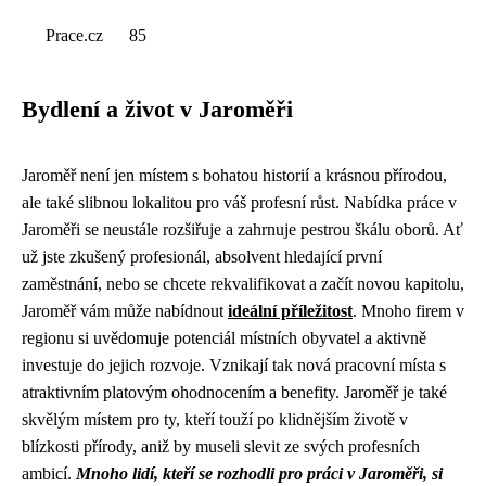
Prace.cz
85
Bydlení a život v Jaroměři
Jaroměř není jen místem s bohatou historií a krásnou přírodou,
ale také slibnou lokalitou pro váš profesní růst. Nabídka práce v
Jaroměři se neustále rozšiřuje a zahrnuje pestrou škálu oborů. Ať
už jste zkušený profesionál, absolvent hledající první
zaměstnání, nebo se chcete rekvalifikovat a začít novou kapitolu,
Jaroměř vám může nabídnout
ideální příležitost
. Mnoho firem v
regionu si uvědomuje potenciál místních obyvatel a aktivně
investuje do jejich rozvoje. Vznikají tak nová pracovní místa s
atraktivním platovým ohodnocením a benefity. Jaroměř je také
skvělým místem pro ty, kteří touží po klidnějším životě v
blízkosti přírody, aniž by museli slevit ze svých profesních
ambicí.
Mnoho lidí, kteří se rozhodli pro práci v Jaroměři, si