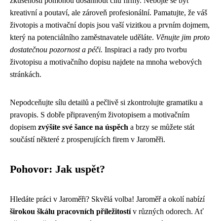
zkušenosti pomohou dosáhnout cílů firmy. Nebojte se být
kreativní a poutaví, ale zároveň profesionální. Pamatujte, že váš
životopis a motivační dopis jsou vaší vizitkou a prvním dojmem,
který na potenciálního zaměstnavatele uděláte.
Věnujte jim proto
dostatečnou pozornost a péči.
Inspiraci a rady pro tvorbu
životopisu a motivačního dopisu najdete na mnoha webových
stránkách.
Nepodceňujte sílu detailů a pečlivě si zkontrolujte gramatiku a
pravopis. S dobře připraveným životopisem a motivačním
dopisem
zvýšíte své šance na úspěch
a brzy se můžete stát
součástí některé z prosperujících firem v Jaroměři.
Pohovor: Jak uspět?
Hledáte práci v Jaroměři? Skvělá volba! Jaroměř a okolí nabízí
širokou škálu pracovních příležitostí
v různých odorech. Ať