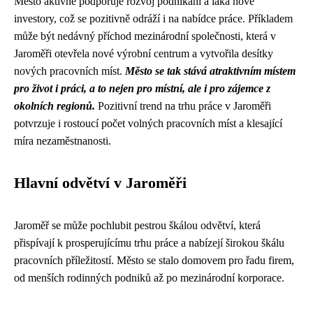
Město aktivně podporuje rozvoj podnikání a láká nové
investory, což se pozitivně odráží i na nabídce práce. Příkladem
může být nedávný příchod mezinárodní společnosti, která v
Jaroměři otevřela nové výrobní centrum a vytvořila desítky
nových pracovních míst.
Město se tak stává atraktivním místem
pro život i práci, a to nejen pro místní, ale i pro zájemce z
okolních regionů.
Pozitivní trend na trhu práce v Jaroměři
potvrzuje i rostoucí počet volných pracovních míst a klesající
míra nezaměstnanosti.
Hlavní odvětví v Jaroměři
Jaroměř se může pochlubit pestrou škálou odvětví, která
přispívají k prosperujícímu trhu práce a nabízejí širokou škálu
pracovních příležitostí. Město se stalo domovem pro řadu firem,
od menších rodinných podniků až po mezinárodní korporace.