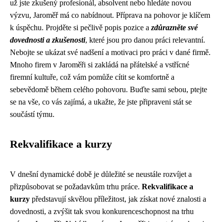
už jste zkušený profesionál, absolvent nebo hledáte novou
výzvu, Jaroměř má co nabídnout. Příprava na pohovor je klíčem
k úspěchu. Projděte si pečlivě popis pozice a
zdůrazněte své
dovednosti a zkušenosti
, které jsou pro danou práci relevantní.
Nebojte se ukázat své nadšení a motivaci pro práci v dané firmě.
Mnoho firem v Jaroměři si zakládá na přátelské a vstřícné
firemní kultuře, což vám pomůže cítit se komfortně a
sebevědomě během celého pohovoru. Buďte sami sebou, ptejte
se na vše, co vás zajímá, a ukažte, že jste připraveni stát se
součástí týmu.
Rekvalifikace a kurzy
V dnešní dynamické době je důležité se neustále rozvíjet a
přizpůsobovat se požadavkům trhu práce.
Rekvalifikace a
kurzy
představují skvělou příležitost, jak získat nové znalosti a
dovednosti, a zvýšit tak svou konkurenceschopnost na trhu