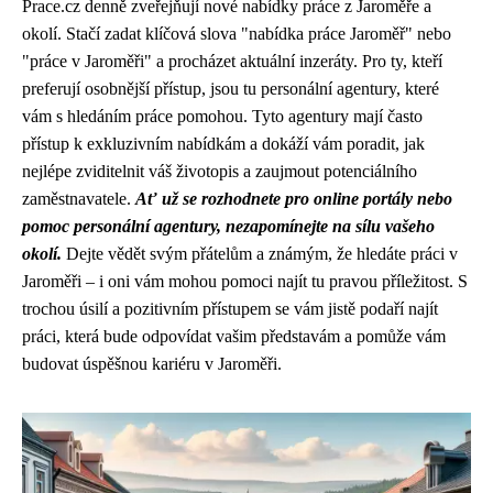
Prace.cz denně zveřejňují nové nabídky práce z Jaroměře a
okolí. Stačí zadat klíčová slova "nabídka práce Jaroměř" nebo
"práce v Jaroměři" a procházet aktuální inzeráty. Pro ty, kteří
preferují osobnější přístup, jsou tu personální agentury, které
vám s hledáním práce pomohou. Tyto agentury mají často
přístup k exkluzivním nabídkám a dokáží vám poradit, jak
nejlépe zviditelnit váš životopis a zaujmout potenciálního
zaměstnavatele.
Ať už se rozhodnete pro online portály nebo
pomoc personální agentury, nezapomínejte na sílu vašeho
okolí.
Dejte vědět svým přátelům a známým, že hledáte práci v
Jaroměři – i oni vám mohou pomoci najít tu pravou příležitost. S
trochou úsilí a pozitivním přístupem se vám jistě podaří najít
práci, která bude odpovídat vašim představám a pomůže vám
budovat úspěšnou kariéru v Jaroměři.