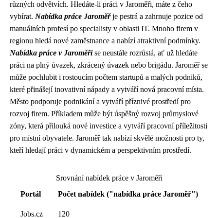
různých odvětvích. Hledáte-li práci v Jaroměři, máte z čeho
vybírat.
Nabídka práce Jaroměř
je pestrá a zahrnuje pozice od
manuálních profesí po specialisty v oblasti IT. Mnoho firem v
regionu hledá nové zaměstnance a nabízí atraktivní podmínky.
Nabídka práce v Jaroměři
se neustále rozrůstá, ať už hledáte
práci na plný úvazek, zkrácený úvazek nebo brigádu. Jaroměř se
může pochlubit i rostoucím počtem startupů a malých podniků,
které přinášejí inovativní nápady a vytváří nová pracovní místa.
Město podporuje podnikání a vytváří příznivé prostředí pro
rozvoj firem. Příkladem může být úspěšný rozvoj průmyslové
zóny, která přilouká nové investice a vytváří pracovní příležitosti
pro místní obyvatele. Jaroměř tak nabízí skvělé možnosti pro ty,
kteří hledají práci v dynamickém a perspektivním prostředí.
Srovnání nabídek práce v Jaroměři
Portál
Počet nabídek ("nabídka práce Jaroměř")
Jobs.cz
120