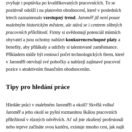
zvyšuje i poptávka po kvalifikovaných pracovnících. To se
pozitivně odráží i na platovém ohodnocení, které v posledních
letech zaznamenalo
vzestupný trend
.
Jaroměř již není pouze
malebným historickým městem, ale stává se i centrem slibných
pracovních příležitostí.
Firmy si uvědomují potenciál místních
obyvatel a jsou ochotny nabízet
konkurenceschopné platy
a
benefity, aby přilákaly a udržely si talentované zaměstnance.
Příkladem může být rostoucí počet technologických firem, které
v Jaroměři otevírají své pobočky a nabízejí zajímavé pracovní
pozice s atraktivním finančním ohodnocením.
Tipy pro hledání práce
Hledáte práci v malebném Jaroměři a okolí? Skvělá volba!
Jaroměř a jeho okolí se pyšní rozmanitou škálou pracovních
příležitostí v různých odvětvích. Ať už jste zkušený profesionál
nebo teprve začínáte svou kariéru, existuje mnoho cest, jak najít