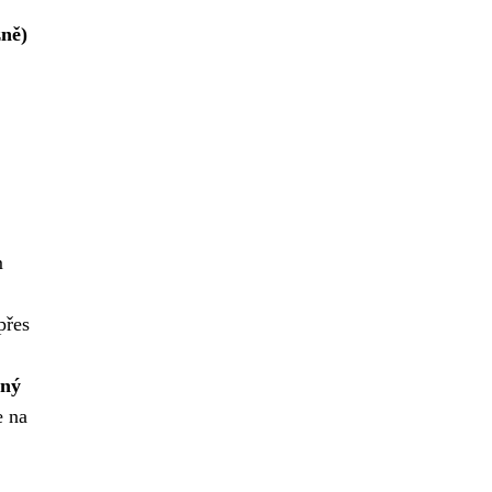
žně)
m
přes
mný
e na