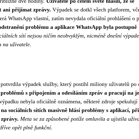
přibližně dvě hodiny.
Uživatelé po celém světě hlásili, že se
 ani přijímat zprávy.
Výpadek se dotkl všech platforem, vč
rá WhatsApp vlastní, zatím nevydala oficiální prohlášení o p
a odstranění problému a aplikace WhatsApp byla postupně
ciálních sítí nejsou ničím neobvyklým, nicméně dnešní výpad
na uživatele.
potvrdila výpadek služby, který postihl miliony uživatelů po
i problémů s připojením a odesíláním zpráv a pracují na je
výpadku nebyla oficiálně oznámena, některé zdroje spekulují
 na sociálních sítích masivně hlásí problémy s aplikací, p
 zprávy.
Meta se za způsobené potíže omluvila a ujistila uživa
dříve opět plně funkční.