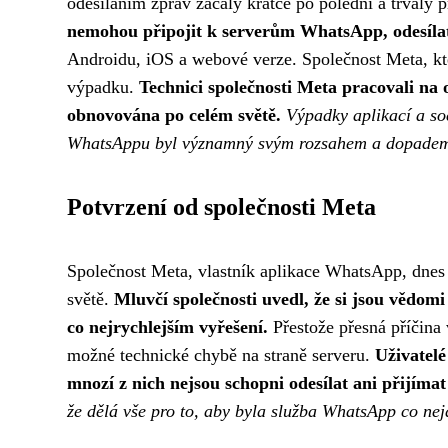
odesíláním zpráv začaly krátce po poledni a trvaly 
nemohou připojit k serverům WhatsApp, odesílat
Androidu, iOS a webové verze. Společnost Meta, kte
výpadku.
Technici společnosti Meta pracovali n
obnovována po celém světě.
Výpadky aplikací a so
WhatsAppu byl významný svým rozsahem a dopadem 
Potvrzení od společnosti Meta
Společnost Meta, vlastník aplikace WhatsApp, dnes 
světě.
Mluvčí společnosti uvedl, že si jsou vědom
co nejrychlejším vyřešení.
Přestože přesná příčina 
možné technické chybě na straně serveru.
Uživatelé
mnozí z nich nejsou schopni odesílat ani přijímat
že dělá vše pro to, aby byla služba WhatsApp co nej