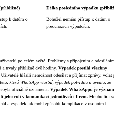
přibližně)
Délka posledního výpadku (přibli
stup k datům o
Bohužel nemám přístup k datům o
ích.
předchozích výpadcích.
živatelů po celém světě. Problémy s připojením a odesílání
 a trvaly přibližně dvě hodiny.
Výpadek postihl všechny
Uživatelé hlásili nemožnost odesílat a přijímat zprávy, volat 
eta, která WhatsApp vlastní, výpadek potvrdila a uvedla, že
nebyla oficiálně oznámena.
Výpadek WhatsAppu je význa
li jeho roli v komunikaci jednotlivců i firem.
Mnoho lidí s
nál a výpadek tak mohl způsobit komplikace v osobním i