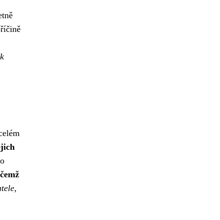
etně
říčině
ek
 celém
jich
 o
řičemž
tele,