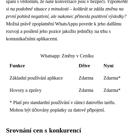
spaní s vědomím, že naše konverzace jsou v bezpečí.
Vzpomeňte
si na podobné situace z minulosti – kolikrát se zdála změna na
první pohled negativní, ale nakonec přinesla pozitivní výsledky?
Možná právě zpoplatnění WhatsAppu povede k jeho dalšímu
rozvoji a posílení jeho pozice jakožto jedničky na trhu s
komunikačními aplikacemi.
Whatsapp: Změny v Ceníku
Funkce
Dříve
Nyní
Základní používání aplikace
Zdarma
Zdarma*
Hovory a zprávy
Zdarma
Zdarma*
* Platí pro standardní používání v rámci datového tarifu.
Mohou být účtovány poplatky za datové připojení.
Srovnání cen s konkurencí