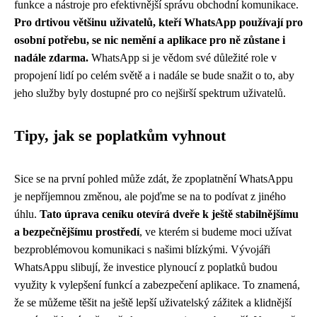
funkce a nástroje pro efektivnější správu obchodní komunikace.
Pro drtivou většinu uživatelů, kteří WhatsApp používají pro
osobní potřebu, se nic nemění a aplikace pro ně zůstane i
nadále zdarma.
WhatsApp si je vědom své důležité role v
propojení lidí po celém světě a i nadále se bude snažit o to, aby
jeho služby byly dostupné pro co nejširší spektrum uživatelů.
Tipy, jak se poplatkům vyhnout
Sice se na první pohled může zdát, že zpoplatnění WhatsAppu
je nepříjemnou změnou, ale pojďme se na to podívat z jiného
úhlu.
Tato úprava ceníku otevírá dveře k ještě stabilnějšímu
a bezpečnějšímu prostředí
, ve kterém si budeme moci užívat
bezproblémovou komunikaci s našimi blízkými. Vývojáři
WhatsAppu slibují, že investice plynoucí z poplatků budou
využity k vylepšení funkcí a zabezpečení aplikace. To znamená,
že se můžeme těšit na ještě lepší uživatelský zážitek a klidnější