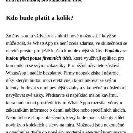
Kdo bude platit a kolik?
Změny jsou tu vždycky a s nimi i nové možnosti. I když se
může zdát, že WhatsApp už není zcela zdarma, ve skutečnosti se
otevírá prostor pro ještě lepší a komplexnější služby.
Poplatky se
budou týkat pouze firemních účtů
, které využívají aplikaci pro
komunikaci se svými zákazníky. Pro běžné uživatele zůstává
WhatsApp i nadále bezplatný. Firmy naopak získají nástroje,
díky kterým budou moci efektivněji komunikovat se svými
klienty, budovat s nimi pevnější vztahy a v konečném důsledku i
navyšovat své zisky. Představte si například malou kavárnu,
která bude moci prostřednictvím WhatsAppu rozesílat věrným
zákazníkům informace o denní nabídce nebo speciálních akcích.
Nebo třeba e-shop s oblečením, který bude moci s klienty sdílet
novinky o kolekcích a slevy na míru. Možnosti jsou nekonečné
a otevírají se dveře do nové éry moderní a efektivní komunikace.