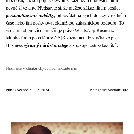
možnosti, jak se spojit se svými zákazníky a budovat s nimi
pevnější vztahy. Představte si, že můžete zákazníkům posílat
personalizované nabídky
, odpovídat na jejich dotazy v reálném
čase nebo jim poskytovat okamžitou zákaznickou podporu. To
vše a mnohem více umožňuje právě WhatsApp Business.
Mnoho firem po celém světě již zaznamenalo s WhatsApp
Business
výrazný nárůst prodeje
a spokojenosti zákazníků.
Našli jste v článku chybu?
Kontaktujte nás
Publikováno: 21. 12. 2024
Kategorie:
Sociální sítě