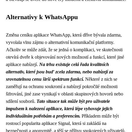
Alternativy k WhatsAppu
Změna ceníku aplikace WhatsApp, která dříve bývala zdarma,
vyvolala vlnu zájmu o alternativní komunikační platformy.
Ačkoliv se může zdát, že se jedná o komplikaci, ve skutečnosti
otevírá dveře k objevování nových možností a funkcí, které jiné
aplikace nabízejí.
Na trhu existuje celá řada kvalitních
alternativ, které jsou buď zcela zdarma, nebo nabízejí za
srovnatelnou cenu širší spektrum funkcí.
Některé z nich se
zaměřují na ochranu soukromí a nabízejí pokročilé možnosti
šifrování, jiné zase vynikají v oblasti skupinových hovorů nebo
sdílení souborů.
Tato situace tak může být pro uživatele
impulsem k nalezení aplikace, která lépe vyhovuje jejich
individuálním potřebám a preferencím.
Příkladem může být
rostoucí popularita aplikace Signal, která si zakládá na
bezpečnosti a anonymitě, a těší se přílivu spokojených uživatelů,