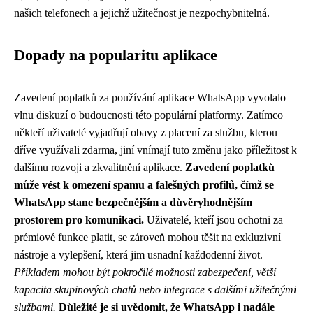
našich telefonech a jejichž užitečnost je nezpochybnitelná.
Dopady na popularitu aplikace
Zavedení poplatků za používání aplikace WhatsApp vyvolalo
vlnu diskuzí o budoucnosti této populární platformy. Zatímco
někteří uživatelé vyjadřují obavy z placení za službu, kterou
dříve využívali zdarma, jiní vnímají tuto změnu jako příležitost k
dalšímu rozvoji a zkvalitnění aplikace.
Zavedení poplatků
může vést k omezení spamu a falešných profilů, čímž se
WhatsApp stane bezpečnějším a důvěryhodnějším
prostorem pro komunikaci.
Uživatelé, kteří jsou ochotni za
prémiové funkce platit, se zároveň mohou těšit na exkluzivní
nástroje a vylepšení, která jim usnadní každodenní život.
Příkladem mohou být pokročilé možnosti zabezpečení, větší
kapacita skupinových chatů nebo integrace s dalšími užitečnými
službami.
Důležité je si uvědomit, že WhatsApp i nadále