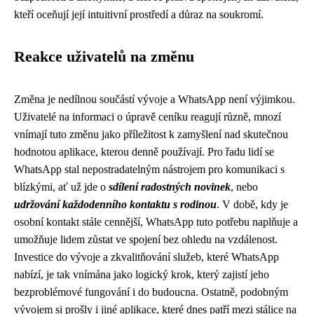
kteří oceňují její intuitivní prostředí a důraz na soukromí.
Reakce uživatelů na změnu
Změna je nedílnou součástí vývoje a WhatsApp není výjimkou.
Uživatelé na informaci o úpravě ceníku reagují různě, mnozí
vnímají tuto změnu jako příležitost k zamyšlení nad skutečnou
hodnotou aplikace, kterou denně používají. Pro řadu lidí se
WhatsApp stal nepostradatelným nástrojem pro komunikaci s
blízkými, ať už jde o
sdílení radostných novinek
, nebo
udržování každodenního kontaktu s rodinou
. V době, kdy je
osobní kontakt stále cennější, WhatsApp tuto potřebu naplňuje a
umožňuje lidem zůstat ve spojení bez ohledu na vzdálenost.
Investice do vývoje a zkvalitňování služeb, které WhatsApp
nabízí, je tak vnímána jako logický krok, který zajistí jeho
bezproblémové fungování i do budoucna. Ostatně, podobným
vývojem si prošly i jiné aplikace, které dnes patří mezi stálice na