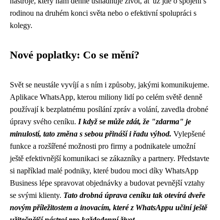
nástroje, který nám denně usnadňuje život, ať už jde o spojení s
rodinou na druhém konci světa nebo o efektivní spolupráci s
kolegy.
Nové poplatky: Co se mění?
Svět se neustále vyvíjí a s ním i způsoby, jakými komunikujeme.
Aplikace WhatsApp, kterou miliony lidí po celém světě denně
používají k bezplatnému posílání zpráv a volání, zavedla drobné
úpravy svého ceníku.
I když se může zdát, že "zdarma" je
minulostí, tato změna s sebou přináší i řadu výhod.
Vylepšené
funkce a rozšířené možnosti pro firmy a podnikatele umožní
ještě efektivnější komunikaci se zákazníky a partnery. Představte
si například malé podniky, které budou moci díky WhatsApp
Business lépe spravovat objednávky a budovat pevnější vztahy
se svými klienty.
Tato drobná úprava ceníku tak otevírá dveře
novým příležitostem a inovacím, které z WhatsAppu učiní ještě
užitečnější nástroj pro každodenní život.