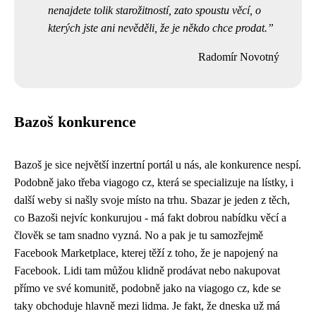
nenajdete tolik starožitností, zato spoustu věcí, o
kterých jste ani nevěděli, že je někdo chce prodat.
Radomír Novotný
Bazoš konkurence
Bazoš je sice největší inzertní portál u nás, ale konkurence nespí.
Podobně jako třeba
viagogo cz
, která se specializuje na lístky, i
další weby si našly svoje místo na trhu. Sbazar je jeden z těch,
co Bazoši nejvíc konkurujou - má fakt dobrou nabídku věcí a
člověk se tam snadno vyzná. No a pak je tu samozřejmě
Facebook Marketplace, kterej těží z toho, že je napojený na
Facebook. Lidi tam můžou klidně prodávat nebo nakupovat
přímo ve své komunitě, podobně jako na viagogo cz, kde se
taky obchoduje hlavně mezi lidma. Je fakt, že dneska už má