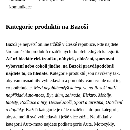
komunikace
Kategorie produktů na Bazoši
Bazoš je největší online tržiště v České republice, kde najdete
širokou škálu produktů rozdělených do přehledných kategorií.
Ať už hledáte elektroniku, nábytek, oblečení, sportovní
vybavení nebo cokoli jiného, na Bazoši pravděpodobně
najdete to, co hledáte.
Kategorie produktů jsou navrženy tak,
aby vám usnadnily vyhledávání a pomohly vám rychle najít to,
co potřebujete.
Mezi nejoblíbenější kategorie na Bazoši patří
například Auto-moto, Byt, dům, zahrada, Elektro, Mobily,
tablety, Počítače a hry, Dětské zboží, Sport a turistika, Oblečení
a doplňky.
Každá kategorie je dále rozdělena do podkategorií,
abyste mohli své vyhledávání ještě více zúžit. Například v
kategorii Auto-moto najdete podkategorie Auta, Motocykly,