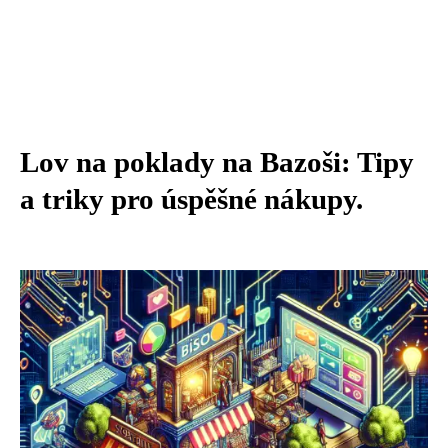
Lov na poklady na Bazoši: Tipy
a triky pro úspěšné nákupy.