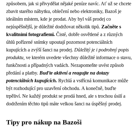
způsobem, jak si přivydělat nějaké peníze navíc. Ať už se chcete
zbavit starého nábytku, oblečení nebo elektroniky, Bazoš je
ideálním místem, kde je prodat. Aby byl váš prodej co
nejúspěšnější, je důležité dodržovat několik tipů.
Začněte s
kvalitními fotografiemi.
Čisté, dobře osvětlené a z různých
úhlů pořízené snímky upoutají pozornost potenciálních
kupujících a zvýší šanci na prodej.
Důležitý je i podrobný popis
produktu,
ve kterém uvedete všechny důležité informace o stavu,
funkčnosti a případných vadách. Nezapomeňte uvést způsob
předání a platby.
Buďte aktivní a reagujte na dotazy
potenciálních kupujících.
Rychlá a vstřícná komunikace může
být rozhodující pro uzavření obchodu. A konečně, buďte
trpěliví. Ne každý produkt se prodá hned, ale s trochou úsilí a
dodržením těchto tipů máte velkou šanci na úspěšný prodej.
Tipy pro nákup na Bazoši