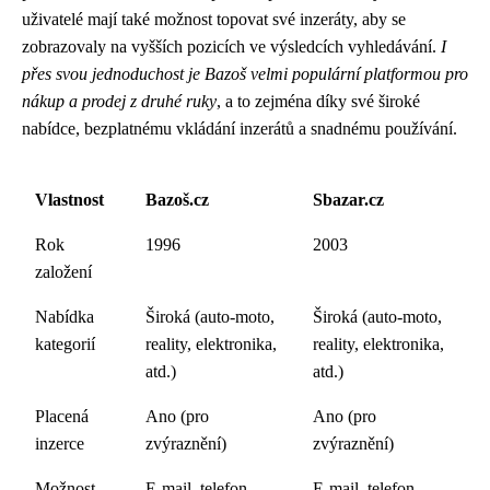
uživatelé mají také možnost topovat své inzeráty, aby se
zobrazovaly na vyšších pozicích ve výsledcích vyhledávání.
I
přes svou jednoduchost je Bazoš velmi populární platformou pro
nákup a prodej z druhé ruky
, a to zejména díky své široké
nabídce, bezplatnému vkládání inzerátů a snadnému používání.
Vlastnost
Bazoš.cz
Sbazar.cz
Rok
1996
2003
založení
Nabídka
Široká (auto-moto,
Široká (auto-moto,
kategorií
reality, elektronika,
reality, elektronika,
atd.)
atd.)
Placená
Ano (pro
Ano (pro
inzerce
zvýraznění)
zvýraznění)
Možnost
E-mail, telefon
E-mail, telefon