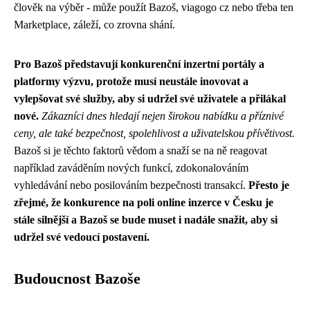
člověk na výběr - může použít Bazoš, viagogo cz nebo třeba ten
Marketplace, záleží, co zrovna shání.
Pro Bazoš představují konkurenční inzertní portály a
platformy výzvu, protože musí neustále inovovat a
vylepšovat své služby, aby si udržel své uživatele a přilákal
nové.
Zákazníci dnes hledají nejen širokou nabídku a příznivé
ceny, ale také bezpečnost, spolehlivost a uživatelskou přívětivost.
Bazoš si je těchto faktorů vědom a snaží se na ně reagovat
například zaváděním nových funkcí, zdokonalováním
vyhledávání nebo posilováním bezpečnosti transakcí.
Přesto je
zřejmé, že konkurence na poli online inzerce v Česku je
stále silnější a Bazoš se bude muset i nadále snažit, aby si
udržel své vedoucí postavení.
Budoucnost Bazoše