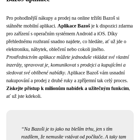
Pro pohodlnější nákupy a prodej na online tržišti Bazoš si
stáhněte mobilní aplikaci.
Aplikace Bazoš
je k dispozici zdarma
pro zařízení s operačním systémem Android a iOS. Díky
přehlednému rozhraní snadno najdete, co hledáte, ať už jde o
elektroniku, nábytek, oblečení nebo cokoli jiného.
Prostřednictvím aplikace můžete jednoduše vkládat své vlastní
inzeráty, spravovat je, komunikovat s prodejci a kupujícími a
sledovat své oblíbené nabídky
. Aplikace Bazoš vám usnadní
nakupování a prodej z druhé ruky a zpříjemní tak celý proces.
Získejte přístup k milionům nabídek a užitečným funkcím
,
ať už jste kdekoli.
Na Bazoši je to jako na bleším trhu, jen s tím
rozdílem, že nemusíte vstávat od počítače. A taky tam