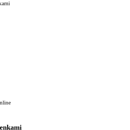
kami
nline
penkami