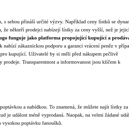
go, s sebou přináší určité výzvy. Například ceny lístků se dyn
že někteří prodejci nabízejí lístky za ceny vyšší, než je jejic
ogo funguje jako platforma propojující kupující a prodáva
ak nabízí zákaznickou podporu a garanci vrácení peněz v příp
pro kupující. Uživatelé by si měli před nákupem pečlivě
y prodeje. Transparentnost a informovanost jsou klíčem k
 poptávkou a nabídkou. To znamená, že můžete najít lístky za
kud je událost méně vyprodaná. Naopak, na velmi žádané udál
u a vysokou poptávku fanoušků.