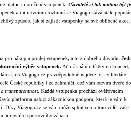
uje platbu i doručení vstupenek.
Uživatelé si tak mohou být jis
penek a intuitivnímu rozhraní se Viagogo stává stále populár
ehlivý způsob, jak si zajistit vstupenky na své oblíbené akce.
rma pro nákup a prodej vstupenek, a to z dobrého důvodu.
Jed
nkurenční výběr vstupenek.
Ať už sháníte lístky na koncert,
událost, na Viagogo.cz pravděpodobně najdete to, co hledáte.
elé České republiky i ze zahraničí, což vám otevírá dveře do
 a transparentnost.
Každá vstupenka prochází ověřovacím
. Navíc platforma nabízí zákaznickou podporu, která je vám k
tí. Díky Viagogo.cz se vám může splnit sen o tom vidět vaše
u atmosféru sportovního zápasu.