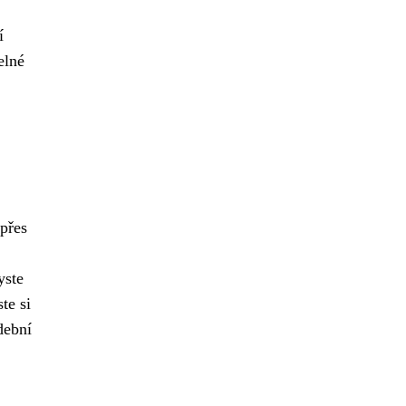
í
elné
 přes
yste
te si
dební