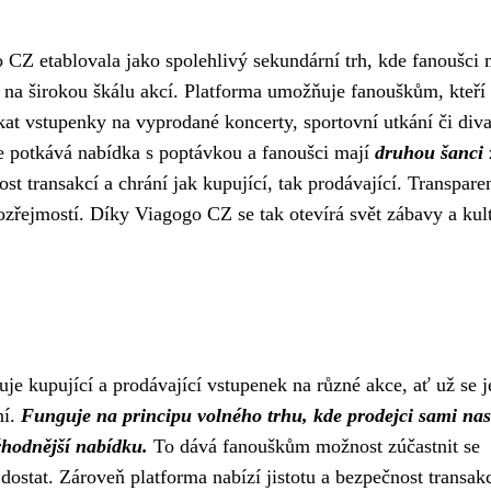
 CZ etablovala jako spolehlivý sekundární trh, kde fanoušci
na širokou škálu akcí. Platforma umožňuje fanouškům, kteří
kat vstupenky na vyprodané koncerty, sportovní utkání či diva
e potkává nabídka s poptávkou a fanoušci mají
druhou šanci
t transakcí a chrání jak kupující, tak prodávající. Transpare
zřejmostí. Díky Viagogo CZ se tak otevírá svět zábavy a kul
uje kupující a prodávající vstupenek na různé akce, ať už se 
ní.
Funguje na principu volného trhu, kde prodejci sami nas
ýhodnější nabídku.
To dává fanouškům možnost zúčastnit se
dostat. Zároveň platforma nabízí jistotu a bezpečnost transakc