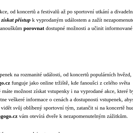
ce, od koncertů a festivalů až po sportovní utkání a divadeln
a
získat přístup
k vyprodaným událostem a zažít nezapomenut
 fanouškům
porovnat
dostupné možnosti a učinit informované
penek na rozmanité události, od koncertů populárních hvězd,
go.cz
funguje jako online tržiště, kde fanoušci z celého světa
ě máte možnost získat vstupenky i na vyprodané akce, které b
ne veškeré informace o cenách a dostupnosti vstupenek, abys
 vidět svůj oblíbený sportovní tým, zatančit si na koncertě hu
agogo.cz
vám otevírá dveře k nezapomenutelným zážitkům.