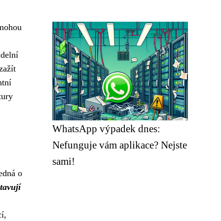
 mohou
delní
zažít
ntní
tury
WhatsApp výpadek dnes:
Nefunguje vám aplikace? Nejste
sami!
jedná o
tavují
í,