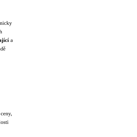
amicky
h
jící
a
adě
 ceny,
osti