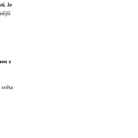
ti, že
nější
nou z
 světa