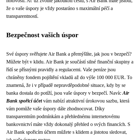
hotovosti. Ať už zvolíte jakoukoli cestu, s Air Bank máte jistotu,
že o vaše úspory je vždy postaráno s maximální péčí a
transparentností.
Bezpečnost vašich úspor
Své úspory svěřujete Air Bank a přemýšlíte, jak jsou v bezpečí?
Můžete být v klidu. Air Bank je součástí silné finanční skupiny a
řídí se přísnými pravidly a regulacemi. Vaše peníze jsou
chráněny fondem pojištění vkladů až do výše 100 000 EUR. To
znamená, že i v případě nepravděpodobné situace, kdy by se
banka dostala do potíží, jsou vaše úspory v bezpečí. Navíc
Air
Bank spořicí účet
vám nabízí atraktivní úrokovou sazbu, která
vám pomůže vaše úspory dále zhodnocovat. Díky
transparentním podmínkám a přehlednému internetovému
bankovnictví máte vždy dokonalý přehled o svých financích. S
Air Bank spořicím účtem můžete s klidem a jistotou sledovat,
jak vaše úspory rostou.