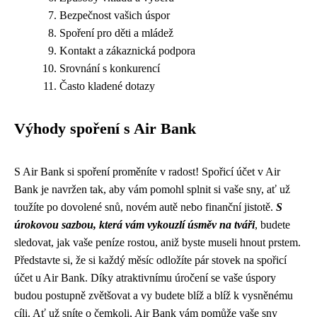
Bezpečnost vašich úspor
Spoření pro děti a mládež
Kontakt a zákaznická podpora
Srovnání s konkurencí
Často kladené dotazy
Výhody spoření s Air Bank
S Air Bank si spoření proměníte v radost! Spořicí účet v Air
Bank je navržen tak, aby vám pomohl splnit si vaše sny, ať už
toužíte po dovolené snů, novém autě nebo finanční jistotě.
S
úrokovou sazbou, která vám vykouzlí úsměv na tváři
, budete
sledovat, jak vaše peníze rostou, aniž byste museli hnout prstem.
Představte si, že si každý měsíc odložíte pár stovek na spořicí
účet u Air Bank. Díky atraktivnímu úročení se vaše úspory
budou postupně zvětšovat a vy budete blíž a blíž k vysněnému
cíli. Ať už sníte o čemkoli, Air Bank vám pomůže vaše sny