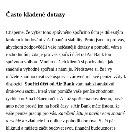
Často kladené dotazy
Chápeme, že výběr toho správného spořicího účtu je důležitým
krokem k budování vaší finanční stability. Proto jsme tu pro vás,
abychom zodpověděli vaše nejčastější dotazy a pomohli vám s
rozhodnutím, zda je pro vás spořicí účet od Air Bank tou
správnou volbou. Mnoho našich klientů si pochvaluje, jak
snadné a výhodné spoření s námi je. Představte si, že i vy
můžete zhodnocovat své úspory a zároveň mít své peníze vždy k
dispozici.
Spořicí účet od Air Bank
vám nabízí atraktivní
úrokovou sazbu, která vám pomůže vaše peníze zhodnotit
rychleji než na běžném účtu. Ať už spoříte na dovolenou, nové
auto nebo prostě jen na horší časy, s Air Bank máte jistotu, že
vaše peníze pracují pro vás.
Založení účtu je navíc velmi snadné
a rychlé
a zvládnete ho online z pohodlí domova. Stačí pár
kliknutí a můžete začít budovat svou finanční budoucnost s