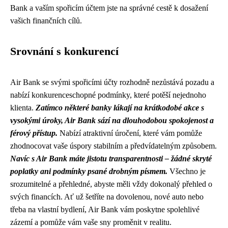
Bank a vaším spořicím účtem jste na správné cestě k dosažení
vašich finančních cílů.
Srovnání s konkurencí
Air Bank se svými spořicími účty rozhodně nezůstává pozadu a
nabízí konkurenceschopné podmínky, které potěší nejednoho
klienta.
Zatímco některé banky lákají na krátkodobé akce s
vysokými úroky, Air Bank sází na dlouhodobou spokojenost a
férový přístup.
Nabízí atraktivní úročení, které vám pomůže
zhodnocovat vaše úspory stabilním a předvídatelným způsobem.
Navíc s Air Bank máte jistotu transparentnosti – žádné skryté
poplatky ani podmínky psané drobným písmem.
Všechno je
srozumitelné a přehledné, abyste měli vždy dokonalý přehled o
svých financích. Ať už šetříte na dovolenou, nové auto nebo
třeba na vlastní bydlení, Air Bank vám poskytne spolehlivé
zázemí a pomůže vám vaše sny proměnit v realitu.