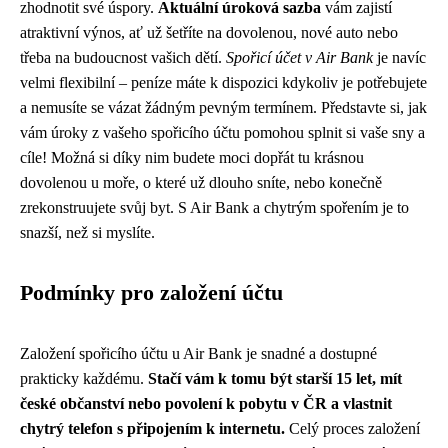
zhodnotit své úspory.
Aktuální úroková sazba
vám zajistí
atraktivní výnos, ať už šetříte na dovolenou, nové auto nebo
třeba na budoucnost vašich dětí.
Spořicí účet v Air Bank
je navíc
velmi flexibilní – peníze máte k dispozici kdykoliv je potřebujete
a nemusíte se vázat žádným pevným termínem. Představte si, jak
vám úroky z vašeho spořicího účtu pomohou splnit si vaše sny a
cíle! Možná si díky nim budete moci dopřát tu krásnou
dovolenou u moře, o které už dlouho sníte, nebo konečně
zrekonstruujete svůj byt. S Air Bank a chytrým spořením je to
snazší, než si myslíte.
Podmínky pro založení účtu
Založení spořicího účtu u Air Bank je snadné a dostupné
prakticky každému.
Stačí vám k tomu být starší 15 let, mít
české občanství nebo povolení k pobytu v ČR a vlastnit
chytrý telefon s připojením k internetu.
Celý proces založení