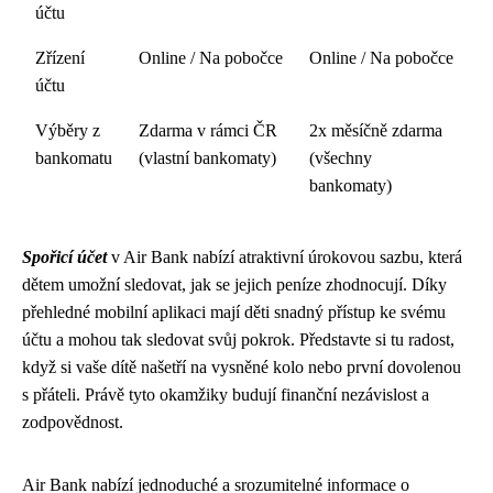
účtu
Zřízení
Online / Na pobočce
Online / Na pobočce
účtu
Výběry z
Zdarma v rámci ČR
2x měsíčně zdarma
bankomatu
(vlastní bankomaty)
(všechny
bankomaty)
Spořicí účet
v Air Bank nabízí atraktivní úrokovou sazbu, která
dětem umožní sledovat, jak se jejich peníze zhodnocují. Díky
přehledné mobilní aplikaci mají děti snadný přístup ke svému
účtu a mohou tak sledovat svůj pokrok. Představte si tu radost,
když si vaše dítě našetří na vysněné kolo nebo první dovolenou
s přáteli. Právě tyto okamžiky budují finanční nezávislost a
zodpovědnost.
Air Bank nabízí jednoduché a srozumitelné informace o