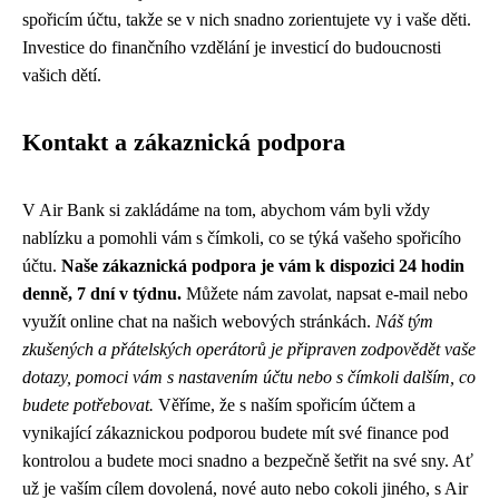
spořicím účtu, takže se v nich snadno zorientujete vy i vaše děti.
Investice do finančního vzdělání je investicí do budoucnosti
vašich dětí.
Kontakt a zákaznická podpora
V Air Bank si zakládáme na tom, abychom vám byli vždy
nablízku a pomohli vám s čímkoli, co se týká vašeho spořicího
účtu.
Naše zákaznická podpora je vám k dispozici 24 hodin
denně, 7 dní v týdnu.
Můžete nám zavolat, napsat e-mail nebo
využít online chat na našich webových stránkách.
Náš tým
zkušených a přátelských operátorů je připraven zodpovědět vaše
dotazy, pomoci vám s nastavením účtu nebo s čímkoli dalším, co
budete potřebovat.
Věříme, že s naším spořicím účtem a
vynikající zákaznickou podporou budete mít své finance pod
kontrolou a budete moci snadno a bezpečně šetřit na své sny. Ať
už je vaším cílem dovolená, nové auto nebo cokoli jiného, s Air