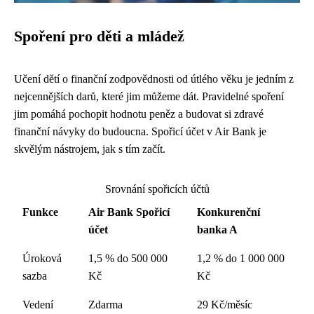
Spoření pro děti a mládež
Učení dětí o finanční zodpovědnosti od útlého věku je jedním z
nejcennějších darů, které jim můžeme dát. Pravidelné spoření
jim pomáhá pochopit hodnotu peněz a budovat si zdravé
finanční návyky do budoucna. Spořicí účet v Air Bank je
skvělým nástrojem, jak s tím začít.
Srovnání spořicích účtů
Funkce
Air Bank Spořicí
Konkurenční
účet
banka A
Úroková
1,5 % do 500 000
1,2 % do 1 000 000
sazba
Kč
Kč
Vedení
Zdarma
29 Kč/měsíc