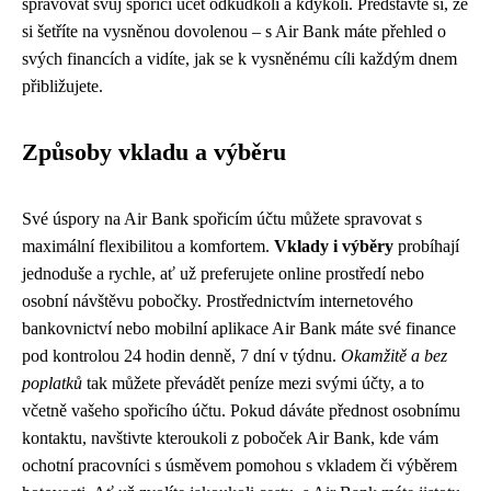
spravovat svůj spořicí účet odkudkoli a kdykoli. Představte si, že
si šetříte na vysněnou dovolenou – s Air Bank máte přehled o
svých financích a vidíte, jak se k vysněnému cíli každým dnem
přibližujete.
Způsoby vkladu a výběru
Své úspory na Air Bank spořicím účtu můžete spravovat s
maximální flexibilitou a komfortem.
Vklady i výběry
probíhají
jednoduše a rychle, ať už preferujete online prostředí nebo
osobní návštěvu pobočky. Prostřednictvím internetového
bankovnictví nebo mobilní aplikace Air Bank máte své finance
pod kontrolou 24 hodin denně, 7 dní v týdnu.
Okamžitě a bez
poplatků
tak můžete převádět peníze mezi svými účty, a to
včetně vašeho spořicího účtu. Pokud dáváte přednost osobnímu
kontaktu, navštivte kteroukoli z poboček Air Bank, kde vám
ochotní pracovníci s úsměvem pomohou s vkladem či výběrem