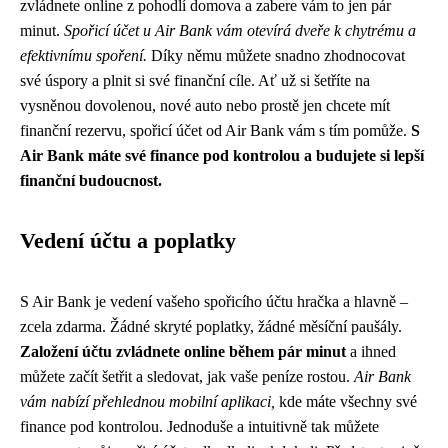
zvládnete online z pohodlí domova a zabere vám to jen pár
minut.
Spořicí účet u Air Bank vám otevírá dveře k chytrému a
efektivnímu spoření.
Díky němu můžete snadno zhodnocovat
své úspory a plnit si své finanční cíle. Ať už si šetříte na
vysněnou dovolenou, nové auto nebo prostě jen chcete mít
finanční rezervu, spořicí účet od Air Bank vám s tím pomůže.
S
Air Bank máte své finance pod kontrolou a budujete si lepší
finanční budoucnost.
Vedení účtu a poplatky
S Air Bank je vedení vašeho spořicího účtu hračka a hlavně –
zcela zdarma. Žádné skryté poplatky, žádné měsíční paušály.
Založení účtu zvládnete online během pár minut
a ihned
můžete začít šetřit a sledovat, jak vaše peníze rostou.
Air Bank
vám nabízí přehlednou mobilní aplikaci,
kde máte všechny své
finance pod kontrolou. Jednoduše a intuitivně tak můžete