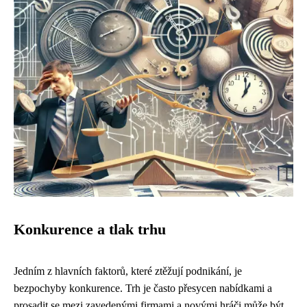
Konkurence a tlak trhu
Jedním z hlavních faktorů, které ztěžují podnikání, je
bezpochyby konkurence. Trh je často přesycen nabídkami a
prosadit se mezi zavedenými firmami a novými hráči může být