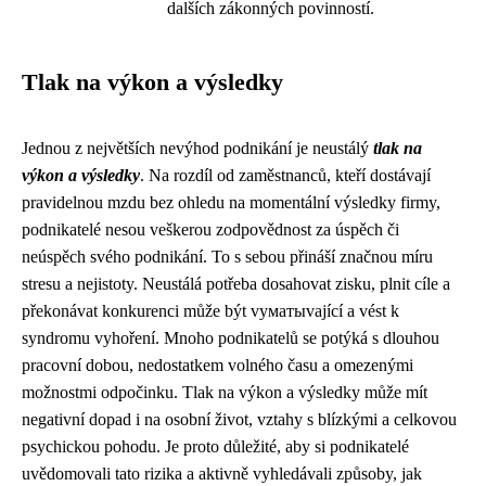
dalších zákonných povinností.
Tlak na výkon a výsledky
Jednou z největších nevýhod podnikání je neustálý
tlak na
výkon a výsledky
. Na rozdíl od zaměstnanců, kteří dostávají
pravidelnou mzdu bez ohledu na momentální výsledky firmy,
podnikatelé nesou veškerou zodpovědnost za úspěch či
neúspěch svého podnikání. To s sebou přináší značnou míru
stresu a nejistoty. Neustálá potřeba dosahovat zisku, plnit cíle a
překonávat konkurenci může být vyматыvající a vést k
syndromu vyhoření. Mnoho podnikatelů se potýká s dlouhou
pracovní dobou, nedostatkem volného času a omezenými
možnostmi odpočinku. Tlak na výkon a výsledky může mít
negativní dopad i na osobní život, vztahy s blízkými a celkovou
psychickou pohodu. Je proto důležité, aby si podnikatelé
uvědomovali tato rizika a aktivně vyhledávali způsoby, jak