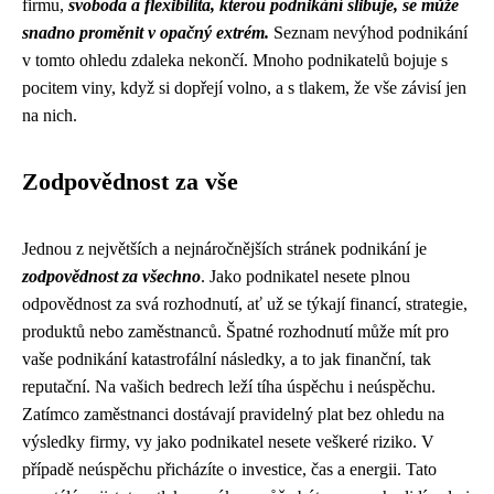
firmu,
svoboda a flexibilita, kterou podnikání slibuje, se může
snadno proměnit v opačný extrém.
Seznam nevýhod podnikání
v tomto ohledu zdaleka nekončí. Mnoho podnikatelů bojuje s
pocitem viny, když si dopřejí volno, a s tlakem, že vše závisí jen
na nich.
Zodpovědnost za vše
Jednou z největších a nejnáročnějších stránek podnikání je
zodpovědnost za všechno
. Jako podnikatel nesete plnou
odpovědnost za svá rozhodnutí, ať už se týkají financí, strategie,
produktů nebo zaměstnanců. Špatné rozhodnutí může mít pro
vaše podnikání katastrofální následky, a to jak finanční, tak
reputační. Na vašich bedrech leží tíha úspěchu i neúspěchu.
Zatímco zaměstnanci dostávají pravidelný plat bez ohledu na
výsledky firmy, vy jako podnikatel nesete veškeré riziko. V
případě neúspěchu přicházíte o investice, čas a energii. Tato