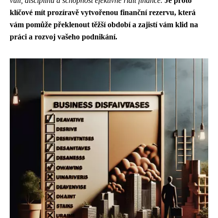
vůli, disciplínu a schopnost efektivně řídit finance.
Je proto
klíčové mít prozíravě vytvořenou finanční rezervu, která
vám pomůže překlenout těžší období a zajistí vám klid na
práci a rozvoj vašeho podnikání.