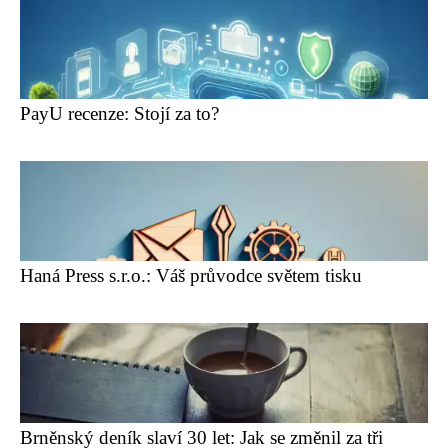
PayU recenze: Stojí za to?
Haná Press s.r.o.: Váš průvodce světem tisku
Brněnský deník slaví 30 let: Jak se změnil za tři