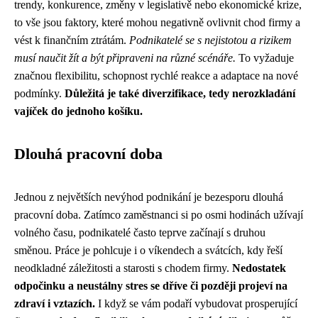
trendy, konkurence, změny v legislativě nebo ekonomické krize,
to vše jsou faktory, které mohou negativně ovlivnit chod firmy a
vést k finančním ztrátám.
Podnikatelé se s nejistotou a rizikem
musí naučit žít a být připraveni na různé scénáře.
To vyžaduje
značnou flexibilitu, schopnost rychlé reakce a adaptace na nové
podmínky.
Důležitá je také diverzifikace, tedy nerozkladání
vajíček do jednoho košíku.
Dlouhá pracovní doba
Jednou z největších nevýhod podnikání je bezesporu dlouhá
pracovní doba. Zatímco zaměstnanci si po osmi hodinách užívají
volného času, podnikatelé často teprve začínají s druhou
směnou. Práce je pohlcuje i o víkendech a svátcích, kdy řeší
neodkladné záležitosti a starosti s chodem firmy.
Nedostatek
odpočinku a neustálny stres se dříve či později projeví na
zdraví i vztazích.
I když se vám podaří vybudovat prosperující