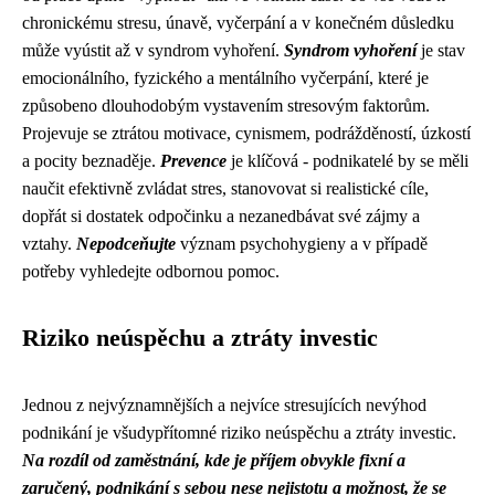
chronickému stresu, únavě, vyčerpání a v konečném důsledku
může vyústit až v syndrom vyhoření.
Syndrom vyhoření
je stav
emocionálního, fyzického a mentálního vyčerpání, které je
způsobeno dlouhodobým vystavením stresovým faktorům.
Projevuje se ztrátou motivace, cynismem, podrážděností, úzkostí
a pocity beznaděje.
Prevence
je klíčová - podnikatelé by se měli
naučit efektivně zvládat stres, stanovovat si realistické cíle,
dopřát si dostatek odpočinku a nezanedbávat své zájmy a
vztahy.
Nepodceňujte
význam psychohygieny a v případě
potřeby vyhledejte odbornou pomoc.
Riziko neúspěchu a ztráty investic
Jednou z nejvýznamnějších a nejvíce stresujících nevýhod
podnikání je všudypřítomné riziko neúspěchu a ztráty investic.
Na rozdíl od zaměstnání, kde je příjem obvykle fixní a
zaručený, podnikání s sebou nese nejistotu a možnost, že se