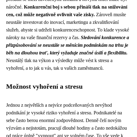
náročné.
Konkurenční boj s sebou přináší tlak na snižování
cen, což může negativně ovlivnit vaše zisky.
Zároveň musíte
neustále investovat do inovací, marketingu a zkvalitňování
služeb, abyste si udrželi konkurenceschopnost. To klade vysoké
nároky na vaše finanční rezervy a čas.
Sledování konkurence a
přizpůsobování se neustále se měnícím podmínkám na trhu je
běh na dlouhou trať, který vyžaduje značné úsilí a flexibilitu.
Neustálý tlak na výkon a výsledky může vést k stresu a
vyhoření, a to jak u vás, tak u vašich zaměstnanců.
Možnost vyhoření a stresu
Jednou z největších a nejvíce podceňovaných nevýhod
podnikání je vysoké riziko vyhoření a stresu. Podnikatelé na
sebe často berou enormní zodpovědnost. Denně čelí novým
výzvám a nejistotám, pracují dlouhé hodiny a často nedokážou
od práce úplně "vypnout" ani ve volném čase. To vše vede k