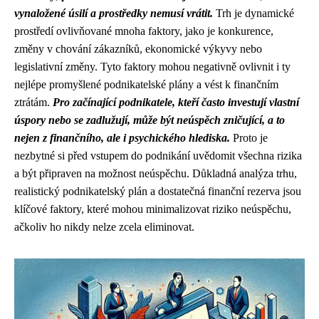
vynaložené úsilí a prostředky nemusí vrátit.
Trh je dynamické
prostředí ovlivňované mnoha faktory, jako je konkurence,
změny v chování zákazníků, ekonomické výkyvy nebo
legislativní změny. Tyto faktory mohou negativně ovlivnit i ty
nejlépe promyšlené podnikatelské plány a vést k finančním
ztrátám.
Pro začínající podnikatele, kteří často investují vlastní
úspory nebo se zadlužují, může být neúspěch zničující, a to
nejen z finančního, ale i psychického hlediska.
Proto je
nezbytné si před vstupem do podnikání uvědomit všechna rizika
a být připraven na možnost neúspěchu. Důkladná analýza trhu,
realistický podnikatelský plán a dostatečná finanční rezerva jsou
klíčové faktory, které mohou minimalizovat riziko neúspěchu,
ačkoliv ho nikdy nelze zcela eliminovat.