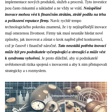
implementace nových produktů, služeb a procesů. Tyto investice
jsou často riskantní a nákladné a ne vždy se vrátí.
Neúspěšné
inovace mohou vést k finančním ztrátám, ztrátě podílu na trhu
a poškození reputace firmy.
Navíc rychlé tempo
technologického pokroku znamená, že i ty nejúspěšnější inovace
mají omezenou životnost. Firmy tak musí neustále hledat nové
způsoby, jak inovovat a zůstat o krok napřed před konkurencí,
což je časově i finančně náročné.
Tato neustálá potřeba inovací
může být pro podnikatele vyčerpávající a stresující a může vést
k syndromu vyhoření.
Je proto důležité, aby si podnikatelé
uvědomovali rizika spojená s inovacemi a aby k nim přistupovali
strategicky a s rozmyslem.