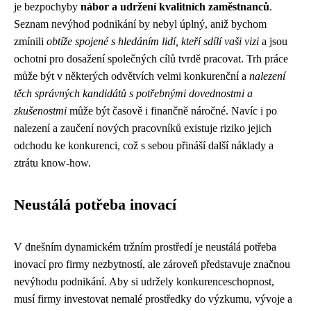
je bezpochyby
nábor a udržení kvalitních zaměstnanců
.
Seznam nevýhod podnikání by nebyl úplný, aniž bychom
zmínili
obtíže spojené s hledáním lidí, kteří sdílí vaši vizi
a jsou
ochotni pro dosažení společných cílů tvrdě pracovat. Trh práce
může být v některých odvětvích velmi konkurenční a
nalezení
těch správných kandidátů s potřebnými dovednostmi a
zkušenostmi
může být časově i finančně náročné. Navíc i po
nalezení a zaučení nových pracovníků existuje riziko jejich
odchodu ke konkurenci, což s sebou přináší další náklady a
ztrátu know-how.
Neustálá potřeba inovací
V dnešním dynamickém tržním prostředí je neustálá potřeba
inovací pro firmy nezbytností, ale zároveň představuje značnou
nevýhodu podnikání. Aby si udržely konkurenceschopnost,
musí firmy investovat nemalé prostředky do výzkumu, vývoje a