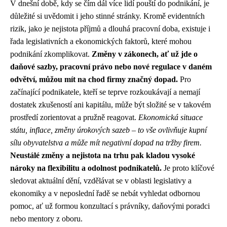
V dnešní době, kdy se čím dál více lidí pouští do podnikání, je
důležité si uvědomit i jeho stinné stránky. Kromě evidentních
rizik, jako je nejistota příjmů a dlouhá pracovní doba, existuje i
řada legislativních a ekonomických faktorů, které mohou
podnikání zkomplikovat.
Změny v zákonech, ať už jde o
daňové sazby, pracovní právo nebo nové regulace v daném
odvětví, můžou mít na chod firmy značný dopad.
Pro
začínající podnikatele, kteří se teprve rozkoukávají a nemají
dostatek zkušeností ani kapitálu, může být složité se v takovém
prostředí zorientovat a pružně reagovat.
Ekonomická situace
státu, inflace, změny úrokových sazeb – to vše ovlivňuje kupní
sílu obyvatelstva a může mít negativní dopad na tržby firem.
Neustálé změny a nejistota na trhu pak kladou vysoké
nároky na flexibilitu a odolnost podnikatelů.
Je proto klíčové
sledovat aktuální dění, vzdělávat se v oblasti legislativy a
ekonomiky a v neposlední řadě se nebát vyhledat odbornou
pomoc, ať už formou konzultací s právníky, daňovými poradci
nebo mentory z oboru.