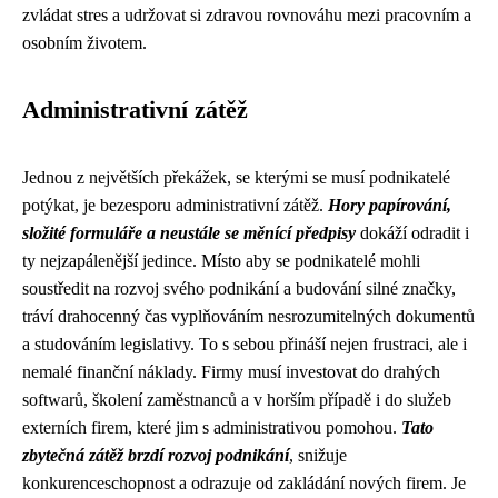
zvládat stres a udržovat si zdravou rovnováhu mezi pracovním a
osobním životem.
Administrativní zátěž
Jednou z největších překážek, se kterými se musí podnikatelé
potýkat, je bezesporu administrativní zátěž.
Hory papírování,
složité formuláře a neustále se měnící předpisy
dokáží odradit i
ty nejzapálenější jedince. Místo aby se podnikatelé mohli
soustředit na rozvoj svého podnikání a budování silné značky,
tráví drahocenný čas vyplňováním nesrozumitelných dokumentů
a studováním legislativy. To s sebou přináší nejen frustraci, ale i
nemalé finanční náklady. Firmy musí investovat do drahých
softwarů, školení zaměstnanců a v horším případě i do služeb
externích firem, které jim s administrativou pomohou.
Tato
zbytečná zátěž brzdí rozvoj podnikání
, snižuje
konkurenceschopnost a odrazuje od zakládání nových firem. Je