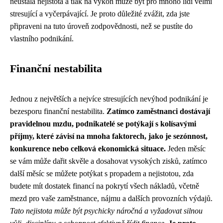
neustálá nejistota a tlak na výkon může být pro mnoho lidí velmi
stresující a vyčerpávající. Je proto důležité zvážit, zda jste
připraveni na tuto úroveň zodpovědnosti, než se pustíte do
vlastního podnikání.
Finanční nestabilita
Jednou z největších a nejvíce stresujících nevýhod podnikání je
bezesporu finanční nestabilita.
Zatímco zaměstnanci dostávají
pravidelnou mzdu, podnikatelé se potýkají s kolísavými
příjmy, které závisí na mnoha faktorech, jako je sezónnost,
konkurence nebo celková ekonomická situace.
Jeden měsíc
se vám může dařit skvěle a dosahovat vysokých zisků, zatímco
další měsíc se můžete potýkat s propadem a nejistotou, zda
budete mít dostatek financí na pokrytí všech nákladů, včetně
mezd pro vaše zaměstnance, nájmu a dalších provozních výdajů.
Tato nejistota může být psychicky náročná a vyžadovat silnou