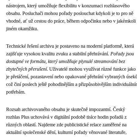
nástrojem, který umožňuje flexibilitu v konzumaci rozhlasového
obsahu. Posluchači mohou pořady poslouchat kdykoli je to pro ně
vhodné, ať už cestou do práce, během odpočinku nebo v jakémkoli
jiném okamžiku.
Technické řešení archivu je postaveno na moderní platformě, která
zajišťuje vysokou kvalitu zvuku a stabilní přehrávání.
Pořady jsou
dostupné ve formátu, který umožňuje plynulé streamování bez
zbytečných přerušení
. Uživatelé mohou využívat různé funkce jako
je přetáčení, pozastavení nebo opakované přehrání vybraných úseků
což činí poslech ještě pohodlnějším a přizpůsobivějším individuáln
potřebám.
Rozsah archivovaného obsahu je skutečně impozantní. Český
rozhlas Plus uchovává v digitální podobě tisíce hodin pořadů z
různých oblastí. Najdeme zde publicistické relace zaměřené na
aktuální společenské dění, kulturní pořady věnované literatuře,