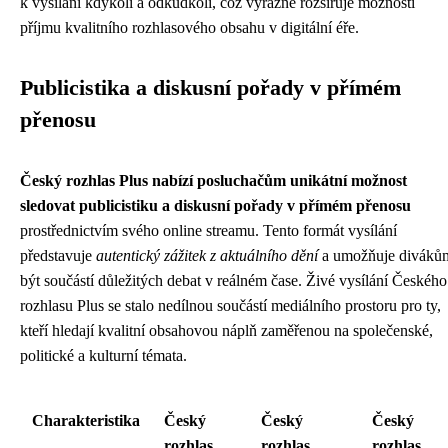
k vysílání kdykoli a odkudkoli, což výrazně rozšiřuje možnosti
příjmu kvalitního rozhlasového obsahu v digitální éře.
Publicistika a diskusní pořady v přímém
přenosu
Český rozhlas Plus nabízí posluchačům unikátní možnost
sledovat publicistiku a diskusní pořady v přímém přenosu
prostřednictvím svého online streamu. Tento formát vysílání
představuje
autentický zážitek z aktuálního dění
a umožňuje diváků
být součástí důležitých debat v reálném čase. Živé vysílání Českého
rozhlasu Plus se stalo nedílnou součástí mediálního prostoru pro ty,
kteří hledají kvalitní obsahovou náplň zaměřenou na společenské,
politické a kulturní témata.
Charakteristika
Český
Český
Český
rozhlas
rozhlas
rozhlas