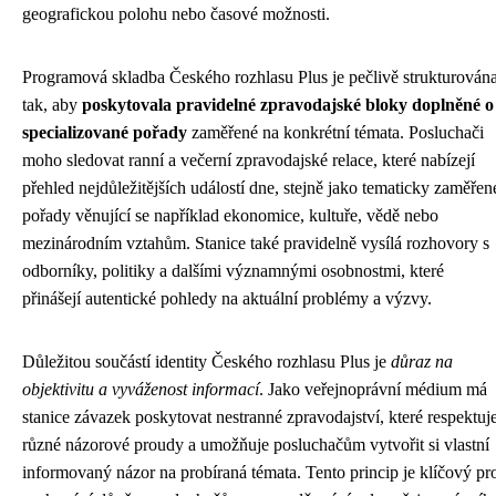
geografickou polohu nebo časové možnosti.
Programová skladba Českého rozhlasu Plus je pečlivě strukturován
tak, aby
poskytovala pravidelné zpravodajské bloky doplněné o
specializované pořady
zaměřené na konkrétní témata. Posluchači
moho sledovat ranní a večerní zpravodajské relace, které nabízejí
přehled nejdůležitějších událostí dne, stejně jako tematicky zaměřen
pořady věnující se například ekonomice, kultuře, vědě nebo
mezinárodním vztahům. Stanice také pravidelně vysílá rozhovory s
odborníky, politiky a dalšími významnými osobnostmi, které
přinášejí autentické pohledy na aktuální problémy a výzvy.
Důležitou součástí identity Českého rozhlasu Plus je
důraz na
objektivitu a vyváženost informací
. Jako veřejnoprávní médium má
stanice závazek poskytovat nestranné zpravodajství, které respektuj
různé názorové proudy a umožňuje posluchačům vytvořit si vlastní
informovaný názor na probíraná témata. Tento princip je klíčový pr