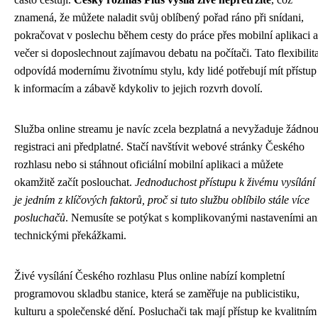
znamená, že můžete naladit svůj oblíbený pořad ráno při snídani,
pokračovat v poslechu během cesty do práce přes mobilní aplikaci a
večer si doposlechnout zajímavou debatu na počítači. Tato flexibilit
odpovídá modernímu životnímu stylu, kdy lidé potřebují mít přístup
k informacím a zábavě kdykoliv to jejich rozvrh dovolí.
Služba online streamu je navíc zcela bezplatná a nevyžaduje žádno
registraci ani předplatné. Stačí navštívit webové stránky Českého
rozhlasu nebo si stáhnout oficiální mobilní aplikaci a můžete
okamžitě začít poslouchat.
Jednoduchost přístupu k živému vysílání
je jedním z klíčových faktorů, proč si tuto službu oblíbilo stále více
posluchačů
. Nemusíte se potýkat s komplikovanými nastaveními an
technickými překážkami.
Živé vysílání Českého rozhlasu Plus online nabízí kompletní
programovou skladbu stanice, která se zaměřuje na publicistiku,
kulturu a společenské dění. Posluchači tak mají přístup ke kvalitním