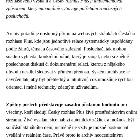
rozhlasového vysílání a
Český rozhlas Plus ji implementoval
způsobem, který maximálně vyhovuje potřebám současných
posluchačů
.
Archiv pořadů je dostupný přímo na webových stránkách Českého
rozhlasu Plus, kde jsou jednotlivé relace systematicky uspořádány
podle žánrů, témat a časového zařazení. Posluchači tak mohou
snadno vyhledat konkrétní pořad, který je zaujal, nebo si zpětně
poslechnout diskusi či dokumentární relaci, kterou z nějakého
důvodu nestihli sledovat v přímém přenosu. Systém archivace je
navržen tak, aby byl přehledný a intuitivní, což umožňuje rychlou
orientaci i méně technicky zdatným uživatelům.
Zpětný poslech představuje zásadní přidanou hodnotu
pro
všechny, kteří sledují Český rozhlas Plus živě prostřednictvím onlin
streamu. Živé vysílání sice nabízí autentický zážitek a možnost být
součástí aktuálního dění, nicméně ne vždy je možné poslouchat
vysílání v reálném čase. Právě proto je archiv neocenitelným