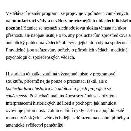
Vzdělávací rozměr programu se projevuje v pořadech zaměřených
na
popularizaci vědy a osvětu v nejrůznějších oblastech lidskéh
poznání
. Stanice se nesnaží zjednodušovat složitá témata na úkor
přesnosti, ale naopak usiluje o to, aby posluchačům zprostředkovala
autentický pohled na vědecké objevy a jejich dopady na společnost.
Pravidelně jsou zařazovány pořady o přírodních vědách, medicíně,
psychologii či společenských vědách.
Historická tématika zaujímá významné místo v programové
struktuře, přičemž nejde pouze o prezentaci faktů, ale o
kontextualizaci historických událostí a jejich propojení se
současností
. Posluchači mají možnost seznámit se s různými
interpretacemi historických událostí a pochopit, jak minulost
ovlivňuje přítomnost. Dokumentární cykly často mapují důležité
momenty českých i světových dějin s důrazem na osobní příběhy a
autentické svědectví pamětníků.