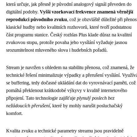
která určuje, jak přesně je původní analogový signál převeden do
digitální podoby.
Vyšší vzorkovací frekvence znamená věrnější
reprodukci původního zvuku
, což je obzvláště důležité při přeno
klasické hudby nebo kvalitních rozhovorů, které tvoří podstatnou
část programu stanice. Český rozhlas Plus klade důraz na kvalitní
zvukovou stopu, protože povaha jeho vysílání vyžaduje jasnou
srozumitelnost mluveného slova i hudebních pořadů.
Stream je navržen s ohledem na stabilitu přenosu, což znamená, že
technické řešení minimalizuje výpadky a přerušení vysílání. Využív
se buffering, tedy dočasné ukládání dat do vyrovnávací paměti, což
pomáhá překlenout krátkodobé výkyvy v kvalitě internetového
připojení. Tato technologie zajišťuje
plynulý poslech bez
nežádoucích přerušení
, které by mohly narušit posluchačský
komfort.
Kvalita zvuku a technické parametry streamu jsou pravidelně