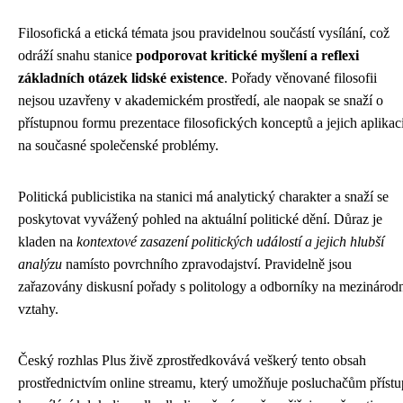
Filosofická a etická témata jsou pravidelnou součástí vysílání, což
odráží snahu stanice
podporovat kritické myšlení a reflexi
základních otázek lidské existence
. Pořady věnované filosofii
nejsou uzavřeny v akademickém prostředí, ale naopak se snaží o
přístupnou formu prezentace filosofických konceptů a jejich aplikac
na současné společenské problémy.
Politická publicistika na stanici má analytický charakter a snaží se
poskytovat vyvážený pohled na aktuální politické dění. Důraz je
kladen na
kontextové zasazení politických událostí a jejich hlubší
analýzu
namísto povrchního zpravodajství. Pravidelně jsou
zařazovány diskusní pořady s politology a odborníky na mezinárod
vztahy.
Český rozhlas Plus živě zprostředkovává veškerý tento obsah
prostřednictvím online streamu, který umožňuje posluchačům přístu