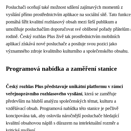
Posluchači oceňují také možnost sdílení zajímavých momentů z
vysílání přímo prostřednictvím aplikace na sociální sítě. Tato funkce
pomáhá šířit kvalitní rozhlasový obsah mezi širší publikum a
umožňuje posluchačům doporučovat své oblíbené pořady přátelům 
rodině. Český rozhlas Plus živě tak prostřednictvím mobilních
aplikací získává nové posluchače a posiluje svou pozici jako
významného zdroje kvalitního kulturního a společenského obsahu.
Programová nabídka a zaměření stanice
Český rozhlas Plus představuje unikátní platformu v rámci
veřejnoprávního rozhlasového vysílání
, která se zaměřuje
především na hlubší analýzu společenských témat, kulturu a
vzdělávací obsah. Programová nabídka této stanice je pečlivě
koncipována tak, aby oslovila náročnější posluchače hledající
kvalitní obsahovou náplň s důrazem na intelektuální rozměr a
kritické myšlení.