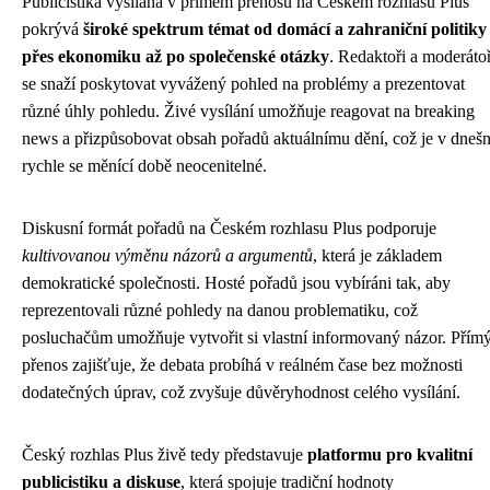
Publicistika vysílaná v přímém přenosu na Českém rozhlasu Plus
pokrývá
široké spektrum témat od domácí a zahraniční politiky
přes ekonomiku až po společenské otázky
. Redaktoři a moderátoř
se snaží poskytovat vyvážený pohled na problémy a prezentovat
různé úhly pohledu. Živé vysílání umožňuje reagovat na breaking
news a přizpůsobovat obsah pořadů aktuálnímu dění, což je v dnešn
rychle se měnící době neocenitelné.
Diskusní formát pořadů na Českém rozhlasu Plus podporuje
kultivovanou výměnu názorů a argumentů
, která je základem
demokratické společnosti. Hosté pořadů jsou vybíráni tak, aby
reprezentovali různé pohledy na danou problematiku, což
posluchačům umožňuje vytvořit si vlastní informovaný názor. Přím
přenos zajišťuje, že debata probíhá v reálném čase bez možnosti
dodatečných úprav, což zvyšuje důvěryhodnost celého vysílání.
Český rozhlas Plus živě tedy představuje
platformu pro kvalitní
publicistiku a diskuse
, která spojuje tradiční hodnoty