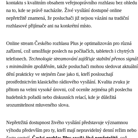
kontaktu s kvalitním obsahem veřejnoprávního rozhlasu bez ohledu
na to, kde se právě nacházíte. Živé vysílání dostupné online
nepřetržitě znamená, že posluchači již nejsou vázáni na tradiční
rozhlasové přijímače ani na konkrétní místo.
Online stream Českého rozhlasu Plus je optimalizován pro různá
zařízení, což umožňuje poslech na počítačích, tabletech i chytrých
telefonech.
Technologie streamování zajišťuje stabilní přenos signá
s minimálním zpožděním
, takže posluchači mohou sledovat aktuální
dění prakticky ve stejném čase jako ti, kteří poslouchají
prostřednictvím klasického rádiového vysílání. Kvalita zvuku je
přitom na velmi vysoké úrovni, což oceníte zejména při poslechu
hudebních pořadů nebo diskusních relací, kde je důležitá
srozumitelnost mluveného slova.
Nepřetržitá dostupnost živého vysílání představuje významnou
výhodu především pro ty, kteří mají nepravidelný denní režim nebo
často cestují.
Český rozhlas Plus vysílá živě nepřetržitě
, což