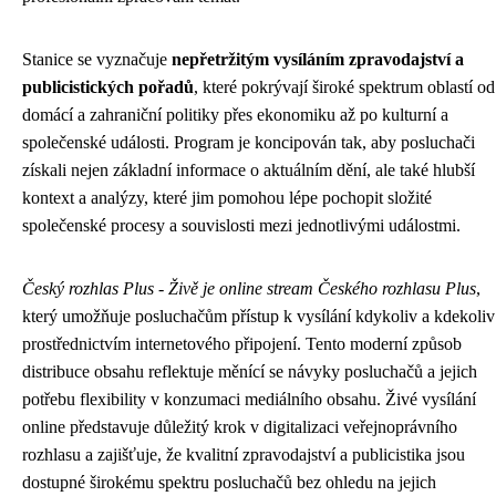
Stanice se vyznačuje
nepřetržitým vysíláním zpravodajství a
publicistických pořadů
, které pokrývají široké spektrum oblastí od
domácí a zahraniční politiky přes ekonomiku až po kulturní a
společenské události. Program je koncipován tak, aby posluchači
získali nejen základní informace o aktuálním dění, ale také hlubší
kontext a analýzy, které jim pomohou lépe pochopit složité
společenské procesy a souvislosti mezi jednotlivými událostmi.
Český rozhlas Plus - Živě je online stream Českého rozhlasu Plus
,
který umožňuje posluchačům přístup k vysílání kdykoliv a kdekoliv
prostřednictvím internetového připojení. Tento moderní způsob
distribuce obsahu reflektuje měnící se návyky posluchačů a jejich
potřebu flexibility v konzumaci mediálního obsahu. Živé vysílání
online představuje důležitý krok v digitalizaci veřejnoprávního
rozhlasu a zajišťuje, že kvalitní zpravodajství a publicistika jsou
dostupné širokému spektru posluchačů bez ohledu na jejich