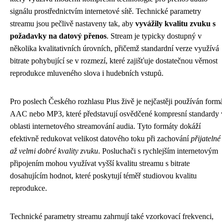
signálu prostřednictvím internetové sítě. Technické parametry
streamu jsou pečlivě nastaveny tak, aby
vyvážily kvalitu zvuku s
požadavky na datový přenos
. Stream je typicky dostupný v
několika kvalitativních úrovních, přičemž standardní verze využívá
bitrate pohybující se v rozmezí, které zajišťuje dostatečnou věrnost
reprodukce mluveného slova i hudebních vstupů.
Pro poslech Českého rozhlasu Plus živě je nejčastěji používán form
AAC nebo MP3, které představují osvědčené kompresní standardy 
oblasti internetového streamování audia. Tyto formáty dokáží
efektivně redukovat velikost datového toku při zachování
přijatelné
až velmi dobré kvality zvuku
. Posluchači s rychlejším internetovým
připojením mohou využívat vyšší kvalitu streamu s bitrate
dosahujícím hodnot, které poskytují téměř studiovou kvalitu
reprodukce.
Technické parametry streamu zahrnují také vzorkovací frekvenci,