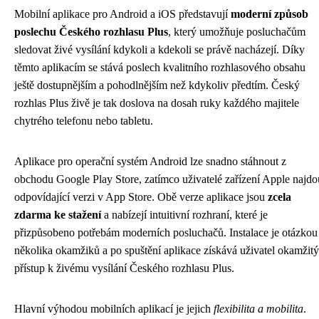
Mobilní aplikace pro Android a iOS představují
moderní způsob
poslechu Českého rozhlasu Plus
, který umožňuje posluchačům
sledovat živé vysílání kdykoli a kdekoli se právě nacházejí. Díky
těmto aplikacím se stává poslech kvalitního rozhlasového obsahu
ještě dostupnějším a pohodlnějším než kdykoliv předtím. Český
rozhlas Plus živě je tak doslova na dosah ruky každého majitele
chytrého telefonu nebo tabletu.
Aplikace pro operační systém Android lze snadno stáhnout z
obchodu Google Play Store, zatímco uživatelé zařízení Apple najdo
odpovídající verzi v App Store. Obě verze aplikace jsou
zcela
zdarma ke stažení
a nabízejí intuitivní rozhraní, které je
přizpůsobeno potřebám moderních posluchačů. Instalace je otázkou
několika okamžiků a po spuštění aplikace získává uživatel okamžitý
přístup k živému vysílání Českého rozhlasu Plus.
Hlavní výhodou mobilních aplikací je jejich
flexibilita a mobilita
.