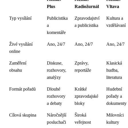
Plus
Radiožurnál
Vltava
Typ vysílání
Publicistika
Zpravodajství
Kultura a
a
a publicistika
vzdělávaní
komentáře
Živé vysílání
Ano, 24/7
Ano, 24/7
Ano, 24/7
online
Zaměření
Diskuse,
Zprávy,
Klasická
obsahu
rozhovory,
reportáže
hudba,
analýzy
literatura
Formát pořadů
Dlouhé
Krátké
Hudební
rozhovory
zpravodajské
pořady a
a debaty
bloky
dokumenty
Cílová skupina
Náročnější
Široká
Milovníci
posluchači
veřejnost
kultury