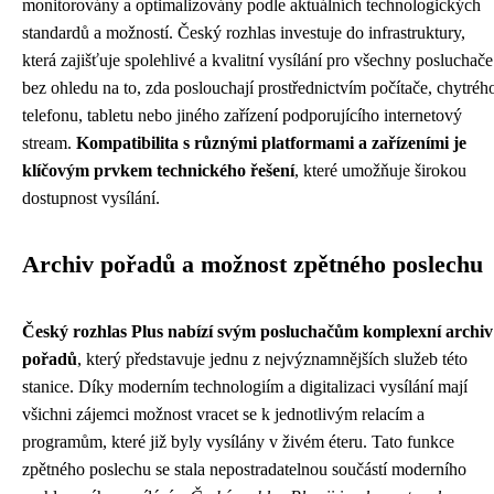
monitorovány a optimalizovány podle aktuálních technologických
standardů a možností. Český rozhlas investuje do infrastruktury,
která zajišťuje spolehlivé a kvalitní vysílání pro všechny posluchače
bez ohledu na to, zda poslouchají prostřednictvím počítače, chytréh
telefonu, tabletu nebo jiného zařízení podporujícího internetový
stream.
Kompatibilita s různými platformami a zařízeními je
klíčovým prvkem technického řešení
, které umožňuje širokou
dostupnost vysílání.
Archiv pořadů a možnost zpětného poslechu
Český rozhlas Plus nabízí svým posluchačům komplexní archiv
pořadů
, který představuje jednu z nejvýznamnějších služeb této
stanice. Díky moderním technologiím a digitalizaci vysílání mají
všichni zájemci možnost vracet se k jednotlivým relacím a
programům, které již byly vysílány v živém éteru. Tato funkce
zpětného poslechu se stala nepostradatelnou součástí moderního