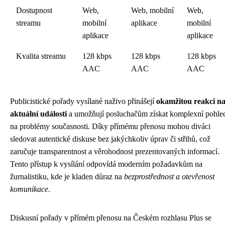
Dostupnost
Web,
Web, mobilní
Web,
streamu
mobilní
aplikace
mobilní
aplikace
aplikace
Kvalita streamu
128 kbps
128 kbps
128 kbps
AAC
AAC
AAC
Publicistické pořady vysílané naživo přinášejí
okamžitou reakci n
aktuální události
a umožňují posluchačům získat komplexní pohle
na problémy současnosti. Díky přímému přenosu mohou diváci
sledovat autentické diskuse bez jakýchkoliv úprav či střihů, což
zaručuje transparentnost a věrohodnost prezentovaných informací.
Tento přístup k vysílání odpovídá moderním požadavkům na
žurnalistiku, kde je kladen důraz na
bezprostřednost a otevřenost
komunikace
.
Diskusní pořady v přímém přenosu na Českém rozhlasu Plus se