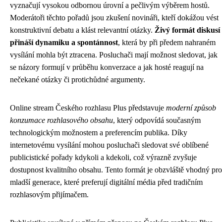
vyznačují vysokou odbornou úrovní a pečlivým výběrem hostů.
Moderátoři těchto pořadů jsou zkušení novináři, kteří dokážou vést
konstruktivní debatu a klást relevantní otázky.
Živý formát diskusí
přináší dynamiku a spontánnost
, která by při předem nahraném
vysílání mohla být ztracena. Posluchači mají možnost sledovat, jak
se názory formují v průběhu konverzace a jak hosté reagují na
nečekané otázky či protichůdné argumenty.
Online stream Českého rozhlasu Plus představuje
moderní způsob
konzumace rozhlasového obsahu
, který odpovídá současným
technologickým možnostem a preferencím publika. Díky
internetovému vysílání mohou posluchači sledovat své oblíbené
publicistické pořady kdykoli a kdekoli, což výrazně zvyšuje
dostupnost kvalitního obsahu. Tento formát je obzvláště vhodný pro
mladší generace, které preferují digitální média před tradičním
rozhlasovým přijímačem.