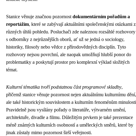
Stanice věnuje značnou pozornost
dokumentárním pořadům a
reportážím
, které se zabývají aktuálními společenskými otázkami z
různých úhlů pohledu. Posluchači zde naleznou rozsáhlé rozhovory
s odborníky z nejrůznějších oborů, ať už se jedná o sociology,
historiky, filosofy nebo vědce z přírodovědných disciplín. Tyto
rozhovory nejsou povrchní, ale naopak umožňují hlubší ponor do
problematiky a poskytují prostor pro komplexní výklad složitých
témat.
Kulturní tématika tvoří podstatnou část programové skladby
,
přičemž stanice věnuje pozornost nejen aktuálnímu kulturnímu dění
ale také historickým souvislostem a kulturním fenoménům minulosti
Pravidelně jsou vysílány pořady o literatúře, výtvarném umění,
architektuře, divadle a filmu. Důležitým prvkem je také prezentace
méně známých kulturních osobností a uměleckých směrů, které by
jinak zůstaly mimo pozornost širší veřejnosti.