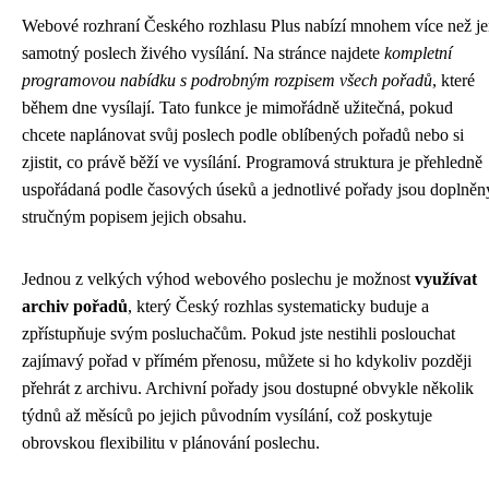
Webové rozhraní Českého rozhlasu Plus nabízí mnohem více než j
samotný poslech živého vysílání. Na stránce najdete
kompletní
programovou nabídku s podrobným rozpisem všech pořadů
, které
během dne vysílají. Tato funkce je mimořádně užitečná, pokud
chcete naplánovat svůj poslech podle oblíbených pořadů nebo si
zjistit, co právě běží ve vysílání. Programová struktura je přehledně
uspořádaná podle časových úseků a jednotlivé pořady jsou doplněn
stručným popisem jejich obsahu.
Jednou z velkých výhod webového poslechu je možnost
využívat
archiv pořadů
, který Český rozhlas systematicky buduje a
zpřístupňuje svým posluchačům. Pokud jste nestihli poslouchat
zajímavý pořad v přímém přenosu, můžete si ho kdykoliv později
přehrát z archivu. Archivní pořady jsou dostupné obvykle několik
týdnů až měsíců po jejich původním vysílání, což poskytuje
obrovskou flexibilitu v plánování poslechu.