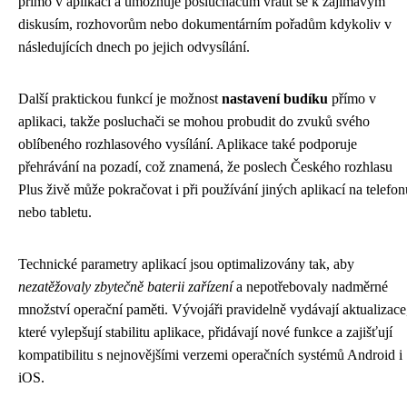
přímo v aplikaci a umožňuje posluchačům vrátit se k zajímavým
diskusím, rozhovorům nebo dokumentárním pořadům kdykoliv v
následujících dnech po jejich odvysílání.
Další praktickou funkcí je možnost
nastavení budíku
přímo v
aplikaci, takže posluchači se mohou probudit do zvuků svého
oblíbeného rozhlasového vysílání. Aplikace také podporuje
přehrávání na pozadí, což znamená, že poslech Českého rozhlasu
Plus živě může pokračovat i při používání jiných aplikací na telefon
nebo tabletu.
Technické parametry aplikací jsou optimalizovány tak, aby
nezatěžovaly zbytečně baterii zařízení
a nepotřebovaly nadměrné
množství operační paměti. Vývojáři pravidelně vydávají aktualizace
které vylepšují stabilitu aplikace, přidávají nové funkce a zajišťují
kompatibilitu s nejnovějšími verzemi operačních systémů Android i
iOS.