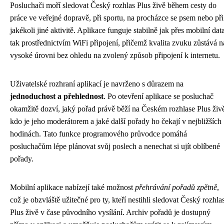
Posluchači moří sledovat Český rozhlas Plus živě během cesty do
práce ve veřejné dopravě, při sportu, na procházce se psem nebo při
jakékoli jiné aktivitě. Aplikace funguje stabilně jak přes mobilní data
tak prostřednictvím WiFi připojení, přičemž kvalita zvuku zůstává n
vysoké úrovni bez ohledu na zvolený způsob připojení k internetu.
Uživatelské rozhraní aplikací je navrženo s důrazem na
jednoduchost a přehlednost
. Po otevření aplikace se posluchač
okamžitě dozví, jaký pořad právě běží na Českém rozhlase Plus živ
kdo je jeho moderátorem a jaké další pořady ho čekají v nejbližších
hodinách. Tato funkce programového průvodce pomáhá
posluchačům lépe plánovat svůj poslech a nenechat si ujít oblíbené
pořady.
Mobilní aplikace nabízejí také možnost
přehrávání pořadů zpětně
,
což je obzvláště užitečné pro ty, kteří nestihli sledovat Český rozhla
Plus živě v čase původního vysílání. Archiv pořadů je dostupný