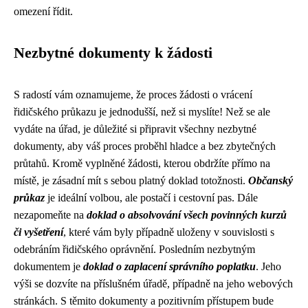
omezení řídit.
Nezbytné dokumenty k žádosti
S radostí vám oznamujeme, že proces žádosti o vrácení
řidičského průkazu je jednodušší, než si myslíte! Než se ale
vydáte na úřad, je důležité si připravit všechny nezbytné
dokumenty, aby váš proces proběhl hladce a bez zbytečných
průtahů. Kromě vyplněné žádosti, kterou obdržíte přímo na
místě, je zásadní mít s sebou platný doklad totožnosti.
Občanský
průkaz
je ideální volbou, ale postačí i cestovní pas. Dále
nezapomeňte na
doklad o absolvování všech povinných kurzů
či vyšetření
, které vám byly případně uloženy v souvislosti s
odebráním řidičského oprávnění. Posledním nezbytným
dokumentem je
doklad o zaplacení správního poplatku
. Jeho
výši se dozvíte na příslušném úřadě, případně na jeho webových
stránkách. S těmito dokumenty a pozitivním přístupem bude