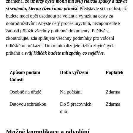
znamená, že
už brzy byste mohli mít svůj řidičák zpátky a užívat
si svobodu, kterou řízení auta přináší
. Představte si tu radost, až
budete moci opět usednout za volant a vyrazit na cesty za
dobrodružstvím! Abyste celý proces urychlili, nezapomeňte k
žádosti přiložit všechny potřebné dokumenty. Pečlivě si
zkontrolujte, zda splňujete všechny podmínky pro vrácení
řidičského průkazu. Tím minimalizujete riziko zbytečných
průtahů a
svůj řidičák budete mít zpátky co nejdříve
.
Způsob podání
Doba vyřízení
Poplatek
žádosti
Osobně na úřadě
Na počkání
Zdarma
Datovou schránkou
Do 5 pracovních
Zdarma
dnů
Možné komplikace a odvolání