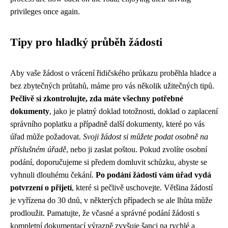
privileges once again.
Tipy pro hladký průběh žádosti
Aby vaše žádost o vrácení řidičského průkazu proběhla hladce a
bez zbytečných průtahů, máme pro vás několik užitečných tipů.
Pečlivě si zkontrolujte, zda máte všechny potřebné
dokumenty
, jako je platný doklad totožnosti, doklad o zaplacení
správního poplatku a případně další dokumenty, které po vás
úřad může požadovat.
Svoji žádost si můžete podat osobně na
příslušném úřadě
, nebo ji zaslat poštou. Pokud zvolíte osobní
podání, doporučujeme si předem domluvit schůzku, abyste se
vyhnuli dlouhému čekání.
Po podání žádosti vám úřad vydá
potvrzení o přijetí
, které si pečlivě uschovejte. Většina žádostí
je vyřízena do 30 dnů, v některých případech se ale lhůta může
prodloužit. Pamatujte, že včasné a správné podání žádosti s
kompletní dokumentací výrazně zvyšuje šanci na rychlé a