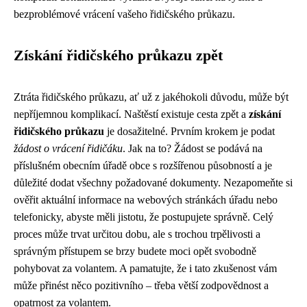
bezproblémové vrácení vašeho řidičského průkazu.
Získání řidičského průkazu zpět
Ztráta řidičského průkazu, ať už z jakéhokoli důvodu, může být
nepříjemnou komplikací. Naštěstí existuje cesta zpět a
získání
řidičského průkazu
je dosažitelné. Prvním krokem je podat
žádost o vrácení řidičáku
. Jak na to? Žádost se podává na
příslušném obecním úřadě obce s rozšířenou působností a je
důležité dodat všechny požadované dokumenty. Nezapomeňte si
ověřit aktuální informace na webových stránkách úřadu nebo
telefonicky, abyste měli jistotu, že postupujete správně. Celý
proces může trvat určitou dobu, ale s trochou trpělivosti a
správným přístupem se brzy budete moci opět svobodně
pohybovat za volantem. A pamatujte, že i tato zkušenost vám
může přinést něco pozitivního – třeba větší zodpovědnost a
opatrnost za volantem.