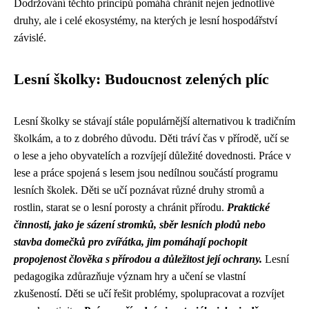
Dodržování těchto principů pomáhá chránit nejen jednotlivé
druhy, ale i celé ekosystémy, na kterých je lesní hospodářství
závislé.
Lesní školky: Budoucnost zelených plíc
Lesní školky se stávají stále populárnější alternativou k tradičním
školkám, a to z dobrého důvodu. Děti tráví čas v přírodě, učí se
o lese a jeho obyvatelích a rozvíjejí důležité dovednosti. Práce v
lese a práce spojená s lesem jsou nedílnou součástí programu
lesních školek. Děti se učí poznávat různé druhy stromů a
rostlin, starat se o lesní porosty a chránit přírodu.
Praktické
činnosti, jako je sázení stromků, sběr lesních plodů nebo
stavba domečků pro zvířátka, jim pomáhají pochopit
propojenost člověka s přírodou a důležitost její ochrany.
Lesní
pedagogika zdůrazňuje význam hry a učení se vlastní
zkušeností. Děti se učí řešit problémy, spolupracovat a rozvíjet