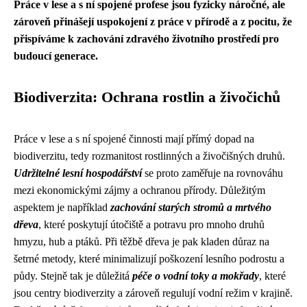
Práce v lese a s ní spojené profese jsou fyzicky náročné, ale
zároveň přinášejí uspokojení z práce v přírodě a z pocitu, že
přispíváme k zachování zdravého životního prostředí pro
budoucí generace.
Biodiverzita: Ochrana rostlin a živočichů
Práce v lese a s ní spojené činnosti mají přímý dopad na
biodiverzitu, tedy rozmanitost rostlinných a živočišných druhů.
Udržitelné lesní hospodářství
se proto zaměřuje na rovnováhu
mezi ekonomickými zájmy a ochranou přírody. Důležitým
aspektem je například
zachování starých stromů a mrtvého
dřeva
, které poskytují útočiště a potravu pro mnoho druhů
hmyzu, hub a ptáků. Při těžbě dřeva je pak kladen důraz na
šetrné metody, které minimalizují poškození lesního podrostu a
půdy. Stejně tak je důležitá
péče o vodní toky a mokřady
, které
jsou centry biodiverzity a zároveň regulují vodní režim v krajině.