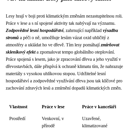
Lesy hrají v boji proti klimatickým změnám nezastupitelnou roli.
Práce v lese a s ní spojené aktivity tak nabývají na významu.
Zodpovědné lesní hospodářství
, zahrnující například
výsadbu
stromů
a péči o ně, umožňuje lesům vázat oxid uhličitý z
atmosféry a ukládat ho ve dřevě. Tím lesy pomáhají
zmírňovat
skleníkový efekt
a zpomalovat tempo globálního oteplování.
Práce spojená s lesem, jako je zpracování dřeva a jeho využití v
dřevostavbách, dále přispívá k ochraně klimatu tím, že nahrazuje
materiály s vysokou uhlíkovou stopou. Udržitelné lesní
hospodářství a zodpovědné využívání dřeva jsou tak klíčové pro
zachování zdravých lesů a zmírnění dopadů klimatických změn.
Vlastnost
Práce v lese
Práce v kanceláři
Prostředí
Venkovní, v
Uzavřené,
přírodě
klimatizované