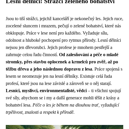
Lesní dělníci: Strážci zeleného bohatství
Jsou to tiší strážci, jejichž kanceláří je nekonečný les. Jejich ruce,
zocelené sluncem i mrazem, pečují o zelené bohatství, které nás
obklopuje. Práce v lese není pro každého. Vyžaduje sílu,
odolnost a hluboké pochopení pro rytmus přírody. Lesní dělníci
nejsou jen dřevorubci. Jejich profese je mnohem pestřejší a
zahrnuje celou řadu činností.
Od zalesňování a péče o mladé
stromky, přes stavbu oplocenek a krmelců pro zvěř, až po
těžbu dřeva a jeho následnou dopravu z lesa
. Práce spojená s
lesem se neomezuje jen na lesní dělníky. Existuje celá řada
profesí, které jsou na lese závislé a zároveň se o něj starají.
Lesníci, myslivci, environmentalisté, vědci
– ti všichni spojují
své síly, abychom se i my a další generace mohli těšit z krásy a
bohatství lesa.
Péče o les je během na dlouhou trať, vyžadující
trpělivost, znalosti a respekt k přírodě.