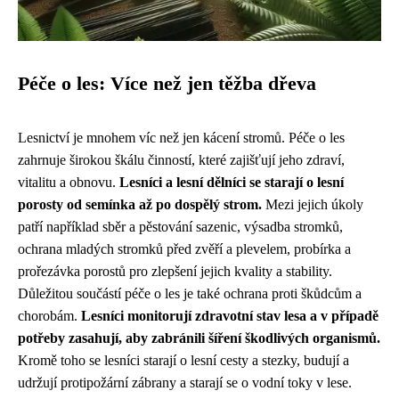
Péče o les: Více než jen těžba dřeva
Lesnictví je mnohem víc než jen kácení stromů. Péče o les
zahrnuje širokou škálu činností, které zajišťují jeho zdraví,
vitalitu a obnovu.
Lesníci a lesní dělníci se starají o lesní
porosty od semínka až po dospělý strom.
Mezi jejich úkoly
patří například sběr a pěstování sazenic, výsadba stromků,
ochrana mladých stromků před zvěří a plevelem, probírka a
prořezávka porostů pro zlepšení jejich kvality a stability.
Důležitou součástí péče o les je také ochrana proti škůdcům a
chorobám.
Lesníci monitorují zdravotní stav lesa a v případě
potřeby zasahují, aby zabránili šíření škodlivých organismů.
Kromě toho se lesníci starají o lesní cesty a stezky, budují a
udržují protipožární zábrany a starají se o vodní toky v lese.