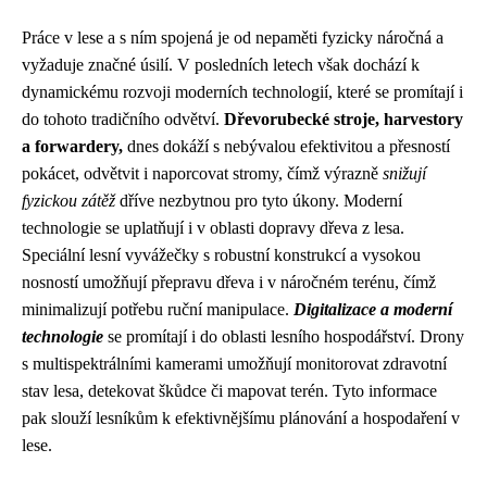
Práce v lese a s ním spojená je od nepaměti fyzicky náročná a
vyžaduje značné úsilí. V posledních letech však dochází k
dynamickému rozvoji moderních technologií, které se promítají i
do tohoto tradičního odvětví.
Dřevorubecké stroje, harvestory
a forwardery,
dnes dokáží s nebývalou efektivitou a přesností
pokácet, odvětvit i naporcovat stromy, čímž výrazně
snižují
fyzickou zátěž
dříve nezbytnou pro tyto úkony. Moderní
technologie se uplatňují i v oblasti dopravy dřeva z lesa.
Speciální lesní vyvážečky s robustní konstrukcí a vysokou
nosností umožňují přepravu dřeva i v náročném terénu, čímž
minimalizují potřebu ruční manipulace.
Digitalizace a moderní
technologie
se promítají i do oblasti lesního hospodářství. Drony
s multispektrálními kamerami umožňují monitorovat zdravotní
stav lesa, detekovat škůdce či mapovat terén. Tyto informace
pak slouží lesníkům k efektivnějšímu plánování a hospodaření v
lese.