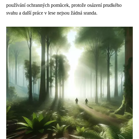
používání ochranných pomůcek, protože osázení prudkého
svahu a další práce v lese nejsou žádná sranda.