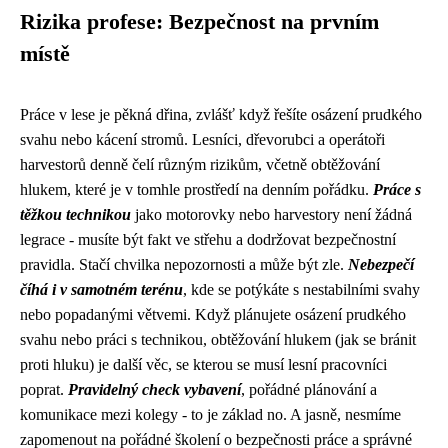
Rizika profese: Bezpečnost na prvním
místě
Práce v lese je pěkná dřina, zvlášť když řešíte
osázení prudkého
svahu
nebo kácení stromů. Lesníci, dřevorubci a operátoři
harvestorů denně čelí různým rizikům, včetně obtěžování
hlukem, které je v tomhle prostředí na denním pořádku.
Práce s
těžkou technikou
jako motorovky nebo harvestory není žádná
legrace - musíte být fakt ve střehu a dodržovat bezpečnostní
pravidla. Stačí chvilka nepozornosti a může být zle.
Nebezpečí
číhá i v samotném terénu
, kde se potýkáte s nestabilními svahy
nebo popadanými větvemi. Když plánujete osázení prudkého
svahu nebo práci s technikou, obtěžování hlukem (
jak se bránit
proti hluku
) je další věc, se kterou se musí lesní pracovníci
poprat.
Pravidelný check vybavení
, pořádné plánování a
komunikace mezi kolegy - to je základ no. A jasně, nesmíme
zapomenout na pořádné školení o bezpečnosti práce a správné