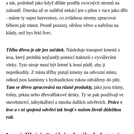
a tak, podobně jako když děláte postřik ovocných stromů na
zahradě. Dneska už se naštěstí nekácí jen s pilou v ruce jako dřív
- máme ty super harvestory, co zvládnou stromy zpracovat
během pár minut. Prostě porazej, ořežou větve a nařežou na
klády, než bys řekl švec.
Těžba dřeva je ale jen začátek.
Následuje transport kmenů z
lesa, který probíhá nejčastěji pomocí traktorů s vyvážecími
vleky. Tyto stroje musí být šetrné k lesní půdě, aby ji
nepoškodily. Z místa těžby putují kmeny na odvozní místo,
odkud jsou kamiony s hydraulickou rukou odváženy do pily.
Tam se dřevo zpracovává na různé produkty,
jako jsou trámy,
fošny, prkna nebo dřevotřískové desky. Ty se pak používají ve
stavebnictví, nábytkářství a mnoha dalších odvětvích.
Práce v
lese a s ní spojená odvětví tak hrají v našem životě důležitou
roli.