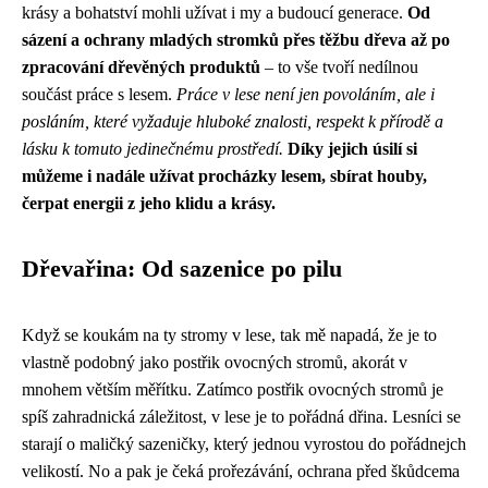
krásy a bohatství mohli užívat i my a budoucí generace.
Od
sázení a ochrany mladých stromků přes těžbu dřeva až po
zpracování dřevěných produktů
– to vše tvoří nedílnou
součást práce s lesem.
Práce v lese není jen povoláním, ale i
posláním, které vyžaduje hluboké znalosti, respekt k přírodě a
lásku k tomuto jedinečnému prostředí.
Díky jejich úsilí si
můžeme i nadále užívat procházky lesem, sbírat houby,
čerpat energii z jeho klidu a krásy.
Dřevařina: Od sazenice po pilu
Když se koukám na ty stromy v lese, tak mě napadá, že je to
vlastně podobný jako
postřik ovocných stromů
, akorát v
mnohem větším měřítku. Zatímco postřik ovocných stromů je
spíš zahradnická záležitost, v lese je to pořádná dřina. Lesníci se
starají o maličký sazeničky, který jednou vyrostou do pořádnejch
velikostí. No a pak je čeká prořezávání, ochrana před škůdcema