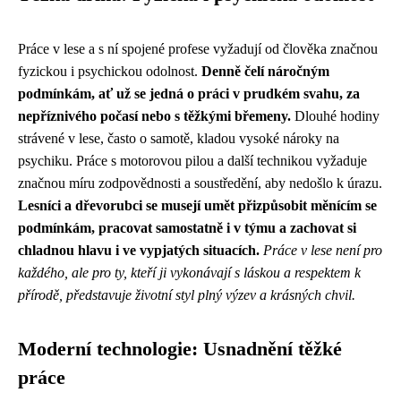
Práce v lese a s ní spojené profese vyžadují od člověka značnou
fyzickou i psychickou odolnost.
Denně čelí náročným
podmínkám, ať už se jedná o práci v prudkém svahu, za
nepříznivého počasí nebo s těžkými břemeny.
Dlouhé hodiny
strávené v lese, často o samotě, kladou vysoké nároky na
psychiku. Práce s motorovou pilou a další technikou vyžaduje
značnou míru zodpovědnosti a soustředění, aby nedošlo k úrazu.
Lesníci a dřevorubci se musejí umět přizpůsobit měnícím se
podmínkám, pracovat samostatně i v týmu a zachovat si
chladnou hlavu i ve vypjatých situacích.
Práce v lese není pro
každého, ale pro ty, kteří ji vykonávají s láskou a respektem k
přírodě, představuje životní styl plný výzev a krásných chvil.
Moderní technologie: Usnadnění těžké
práce