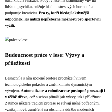
oázu klidu a relaxace. Pobyt v lese má blahodárný vliv na
lidskou psychiku, snižuje hladinu stresových hormonů a
podporuje kreativitu.
Pro ty, kteří hledají aktivnější
odpočinek, les nabízí nepřeberné možnosti pro sportovní
vyžití.
Budoucnost práce v lese: Výzvy a
příležitosti
Lesnictví a s ním spojené profese procházejí vlivem
technologického pokroku a změn klimatu dynamickým
vývojem.
Automatizace a robotizace se postupně prosazují i
v těžbě dřeva,
což s sebou přináší jak výzvy, tak i příležitosti.
Zatímco některé tradiční profese se stávají méně potřebnými,
vznikají nové, zaměřené na obsluhu a údržbu moderních