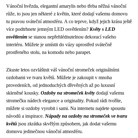
Vánoční hvězda, elegantní amarylis nebo třeba něžná vánoční
růže, to jsou jen některé z květin, které dodají vašemu domovu
tu pravou sváteční atmosféru. A co teprve, když jejich krásu ještě
více podtrhnete jemným LED osvětlením?
Květy s LED
osvětlením
se stanou nepřehlédnutelnou dekorací vašeho
interiéru. Můžete je umístit do vázy uprostřed svátečně
prostřeného stolu, na komodu nebo parapet.
Zkuste letos ozvláštnit váš vánoční stromeček originálními
ozdobami ve tvaru květů. Můžete je zakoupit v mnoha
provedeních, od jednoduchých dřevěných až po luxusní
skleněné kousky.
Ozdoby na stromeček květy
dodají vašemu
stromečku nádech elegance a originality. Pokud rádi tvoříte,
můžete si ozdoby vyrobit i sami. Na internetu najdete spoustu
návodů a inspirace.
Nápady na ozdoby na stromeček ve tvaru
květů
jsou zkrátka skvělým způsobem, jak dodat vašemu
domovu jedinečnou vánoční atmosféru.