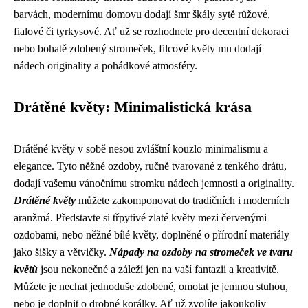
barvách, modernímu domovu dodají šmr škály sytě růžové,
fialové či tyrkysové. Ať už se rozhodnete pro decentní dekoraci
nebo bohatě zdobený stromeček, filcové květy mu dodají
nádech originality a pohádkové atmosféry.
Drátěné květy: Minimalistická krása
Drátěné květy v sobě nesou zvláštní kouzlo minimalismu a
elegance. Tyto něžné ozdoby, ručně tvarované z tenkého drátu,
dodají vašemu vánočnímu stromku nádech jemnosti a originality.
Drátěné květy
můžete zakomponovat do tradičních i moderních
aranžmá. Představte si třpytivé zlaté květy mezi červenými
ozdobami, nebo něžné bílé květy, doplněné o přírodní materiály
jako šišky a větvičky.
Nápady na ozdoby na stromeček ve tvaru
květů
jsou nekonečné a záleží jen na vaší fantazii a kreativitě.
Můžete je nechat jednoduše zdobené, omotat je jemnou stuhou,
nebo je doplnit o drobné korálky. Ať už zvolíte jakoukoliv