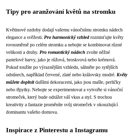
Tipy pro aranžování květů na stromku
Květinové ozdoby dodají vašemu vánočnímu stromku nádech
elegance a svěžesti.
Pro harmonický vzhled
rozmisťujte květy
rovnoměrně po celém stromku a nebojte se kombinovat různé
velikosti a druhy.
Pro romantický nádech
zvolte něžné
pastelové barvy, jako je růžová, broskvová nebo krémová.
Pokud toužíte po výraznějším vzhledu, sáhněte po sytějších
odstínech, například červené, zlaté nebo královsky modré.
Květy
můžete doplnit
dalšími dekoracemi, jako jsou mašle, perličky
nebo třpytky. Nebojte se experimentovat a vytvořte si vánoční
stromeček, který bude odrážet váš vkus a styl. S trochou
kreativity a fantazie proměníte svůj stromeček v okouzlující
dominantu vašeho domova.
Inspirace z Pinterestu a Instagramu