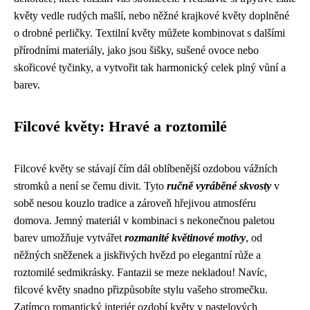
květy vedle rudých mašlí, nebo něžné krajkové květy doplněné
o drobné perličky. Textilní květy můžete kombinovat s dalšími
přírodními materiály, jako jsou šišky, sušené ovoce nebo
skořicové tyčinky, a vytvořit tak harmonický celek plný vůní a
barev.
Filcové květy: Hravé a roztomilé
Filcové květy se stávají čím dál oblíbenější ozdobou vážních
stromků a není se čemu divit. Tyto
ručně vyráběné skvosty
v
sobě nesou kouzlo tradice a zároveň hřejivou atmosféru
domova. Jemný materiál v kombinaci s nekonečnou paletou
barev umožňuje vytvářet
rozmanité květinové motivy
, od
něžných sněženek a jiskřivých hvězd po elegantní růže a
roztomilé sedmikrásky. Fantazii se meze nekladou! Navíc,
filcové květy snadno přizpůsobíte stylu vašeho stromečku.
Zatímco romantický interiér ozdobí květy v pastelových