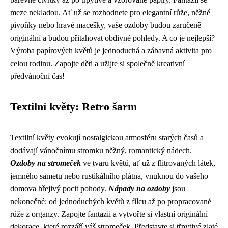
meze nekladou. Ať už se rozhodnete pro elegantní růže, něžné
pivoňky nebo hravé macešky, vaše ozdoby budou zaručeně
originální a budou přitahovat obdivné pohledy. A co je nejlepší?
Výroba papírových květů je jednoduchá a zábavná aktivita pro
celou rodinu. Zapojte děti a užijte si společně kreativní
předvánoční čas!
Textilní květy: Retro šarm
Textilní květy evokují nostalgickou atmosféru starých časů a
dodávají vánočnímu stromku něžný, romantický nádech.
Ozdoby na stromeček
ve tvaru květů, ať už z flitrovaných látek,
jemného sametu nebo rustikálního plátna, vnuknou do vašeho
domova hřejivý pocit pohody.
Nápady na ozdoby
jsou
nekonečné: od jednoduchých květů z filcu až po propracované
růže z organzy. Zapojte fantazii a vytvořte si vlastní originální
dekorace, které rozzáří váš stromeček. Představte si třpytivé zlaté