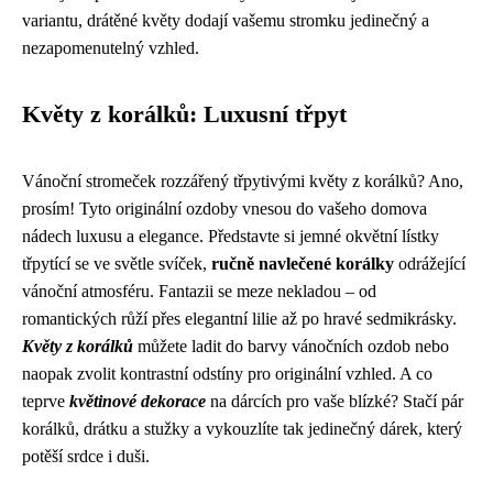
variantu, drátěné květy dodají vašemu stromku jedinečný a
nezapomenutelný vzhled.
Květy z korálků: Luxusní třpyt
Vánoční stromeček rozzářený třpytivými květy z korálků? Ano,
prosím! Tyto originální ozdoby vnesou do vašeho domova
nádech luxusu a elegance. Představte si jemné okvětní lístky
třpytící se ve světle svíček,
ručně navlečené korálky
odrážející
vánoční atmosféru. Fantazii se meze nekladou – od
romantických růží přes elegantní lilie až po hravé sedmikrásky.
Květy z korálků
můžete ladit do barvy vánočních ozdob nebo
naopak zvolit kontrastní odstíny pro originální vzhled. A co
teprve
květinové dekorace
na dárcích pro vaše blízké? Stačí pár
korálků, drátku a stužky a vykouzlíte tak jedinečný dárek, který
potěší srdce i duši.