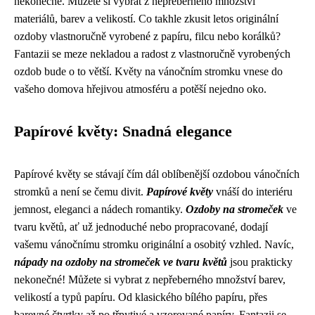
nekonečné. Můžete si vybrat z nepřeberného množství
materiálů, barev a velikostí. Co takhle zkusit letos originální
ozdoby vlastnoručně vyrobené z papíru, filcu nebo korálků?
Fantazii se meze nekladou a radost z vlastnoručně vyrobených
ozdob bude o to větší. Květy na vánočním stromku vnese do
vašeho domova hřejivou atmosféru a potěší nejedno oko.
Papírové květy: Snadná elegance
Papírové květy se stávají čím dál oblíbenější ozdobou vánočních
stromků a není se čemu divit.
Papírové květy
vnáší do interiéru
jemnost, eleganci a nádech romantiky.
Ozdoby na stromeček
ve
tvaru květů, ať už jednoduché nebo propracované, dodají
vašemu vánočnímu stromku originální a osobitý vzhled. Navíc,
nápady na ozdoby na stromeček ve tvaru květů
jsou prakticky
nekonečné! Můžete si vybrat z nepřeberného množství barev,
velikostí a typů papíru. Od klasického bílého papíru, přes
barevné čtvrtky až po třpytivé a vzorované papíry. Fantazii se