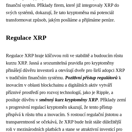
finanční systém. Příklady firem, které již integrovaly XRP do
svých systémů, dokazují, že tato kryptoměna má potenciál
transformovat způsob, jakým posíláme a přijímáme peníze.
Regulace XRP
Regulace XRP hraje klíčovou roli ve stabilitě a budoucím růstu
kurzu XRP. Jasná a srozumitelná pravidla pro kryptoměny
přinášejí důvěru investorů a otevírají dveře pro širší adopci XRP
v tradičním finančním systému.
Pozitivní přístup regulátorů
k
inovacím v oblasti blockchainu a digitálních aktiv vytváří
příznivé prostředí pro rozvoj technologií, jako je Ripple, a
posiluje důvěru v
směnný kurz kryptoměny XRP
. Příklady zemí
s progresivní regulací kryptoměn ukazují, že tento přístup
přispívá k růstu trhu a inovacím. S rostoucí regulační jistotou a
transparentností se očekává, že XRP bude hrát stále důležitější
roli v mezinárodních platbách a stane se atraktivní investicí pro