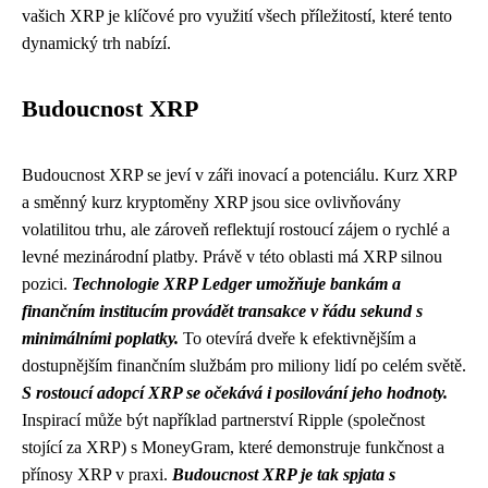
vašich XRP je klíčové pro využití všech příležitostí, které tento
dynamický trh nabízí.
Budoucnost XRP
Budoucnost XRP se jeví v záři inovací a potenciálu. Kurz XRP
a směnný kurz kryptoměny XRP jsou sice ovlivňovány
volatilitou trhu, ale zároveň reflektují rostoucí zájem o rychlé a
levné mezinárodní platby. Právě v této oblasti má XRP silnou
pozici.
Technologie XRP Ledger umožňuje bankám a
finančním institucím provádět transakce v řádu sekund s
minimálními poplatky.
To otevírá dveře k efektivnějším a
dostupnějším finančním službám pro miliony lidí po celém světě.
S rostoucí adopcí XRP se očekává i posilování jeho hodnoty.
Inspirací může být například partnerství Ripple (společnost
stojící za XRP) s MoneyGram, které demonstruje funkčnost a
přínosy XRP v praxi.
Budoucnost XRP je tak spjata s