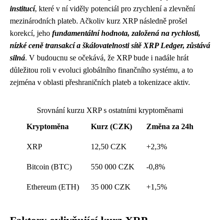
institucí
, které v ní viděly potenciál pro zrychlení a zlevnění
mezinárodních plateb. Ačkoliv kurz XRP následně prošel
korekcí, jeho
fundamentální hodnota, založená na rychlosti,
nízké ceně transakcí a škálovatelnosti sítě XRP Ledger, zůstává
silná
. V budoucnu se očekává, že XRP bude i nadále hrát
důležitou roli v evoluci globálního finančního systému, a to
zejména v oblasti přeshraničních plateb a tokenizace aktiv.
Srovnání kurzu XRP s ostatními kryptoměnami
Kryptoměna
Kurz (CZK)
Změna za 24h
XRP
12,50 CZK
+2,3%
Bitcoin (BTC)
550 000 CZK
-0,8%
Ethereum (ETH)
35 000 CZK
+1,5%