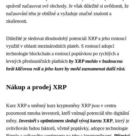
správně načasovat své obchody. Je však důležité si uvědomit, že
načasování trhu je obtížné a vyžaduje značné znalosti a
zkušenosti.
Důležité je sledovat dlouhodobý potenciál XRP a jeho rostoucí
využití v oblasti mezinárodních plateb. S rostoucí adopcí
technologie blockchain a rostoucí poptávkou po rychlých a
levných přeshraničních platbách
by XRP mohlo v budoucnu
hrát klíčovou roli a jeho kurz by mohl zaznamenat další růst.
Nákup a prodej XRP
Kurz XRP a směnný kurz kryptoměny XRP jsou v centru
pozornosti mnoha investorů, kteří vnímají potenciál této digitální
měny.
Investoři s optimismem sledují vývoj kurzu XRP
, který je
ovlivňován řadou faktorů, včetně poptávky, adopce technologie
Ripple a celkového sentimentu na trhu s kryptoměnami.
Příznivý