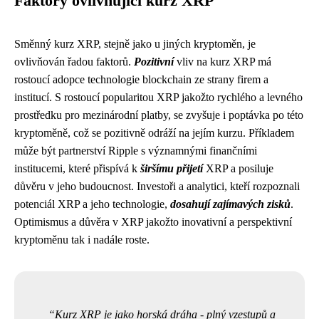
Faktory ovlivňující kurz XRP
Směnný kurz XRP, stejně jako u jiných kryptoměn, je
ovlivňován řadou faktorů.
Pozitivní
vliv na kurz XRP má
rostoucí adopce technologie blockchain ze strany firem a
institucí. S rostoucí popularitou XRP jakožto rychlého a levného
prostředku pro mezinárodní platby, se zvyšuje i poptávka po této
kryptoměně, což se pozitivně odráží na jejím kurzu. Příkladem
může být partnerství Ripple s významnými finančními
institucemi, které přispívá k
širšímu přijetí
XRP a posiluje
důvěru v jeho budoucnost. Investoři a analytici, kteří rozpoznali
potenciál XRP a jeho technologie,
dosahují zajímavých zisků
.
Optimismus a důvěra v XRP jakožto inovativní a perspektivní
kryptoměnu tak i nadále roste.
Kurz XRP je jako horská dráha - plný vzestupů a