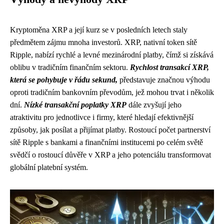
Kryptoměna XRP a její kurz se v posledních letech staly
předmětem zájmu mnoha investorů. XRP, nativní token sítě
Ripple, nabízí rychlé a levné mezinárodní platby, čímž si získává
oblibu v tradičním finančním sektoru.
Rychlost transakcí XRP,
která se pohybuje v řádu sekund,
představuje značnou výhodu
oproti tradičním bankovním převodům, jež mohou trvat i několik
dní.
Nízké transakční poplatky XRP
dále zvyšují jeho
atraktivitu pro jednotlivce i firmy, které hledají efektivnější
způsoby, jak posílat a přijímat platby. Rostoucí počet partnerství
sítě Ripple s bankami a finančními institucemi po celém světě
svědčí o rostoucí důvěře v XRP a jeho potenciálu transformovat
globální platební systém.