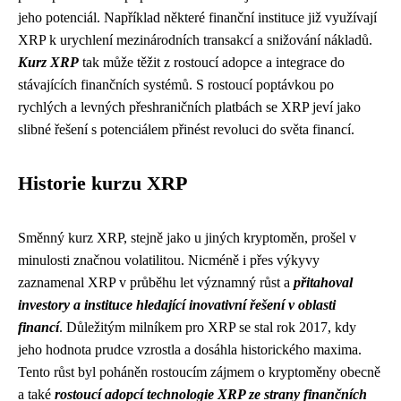
jeho potenciál. Například některé finanční instituce již využívají
XRP k urychlení mezinárodních transakcí a snižování nákladů.
Kurz XRP
tak může těžit z rostoucí adopce a integrace do
stávajících finančních systémů. S rostoucí poptávkou po
rychlých a levných přeshraničních platbách se XRP jeví jako
slibné řešení s potenciálem přinést revoluci do světa financí.
Historie kurzu XRP
Směnný kurz XRP, stejně jako u jiných kryptoměn, prošel v
minulosti značnou volatilitou. Nicméně i přes výkyvy
zaznamenal XRP v průběhu let významný růst a
přitahoval
investory a instituce hledající inovativní řešení v oblasti
financí
. Důležitým milníkem pro XRP se stal rok 2017, kdy
jeho hodnota prudce vzrostla a dosáhla historického maxima.
Tento růst byl poháněn rostoucím zájmem o kryptoměny obecně
a také
rostoucí adopcí technologie XRP ze strany finančních