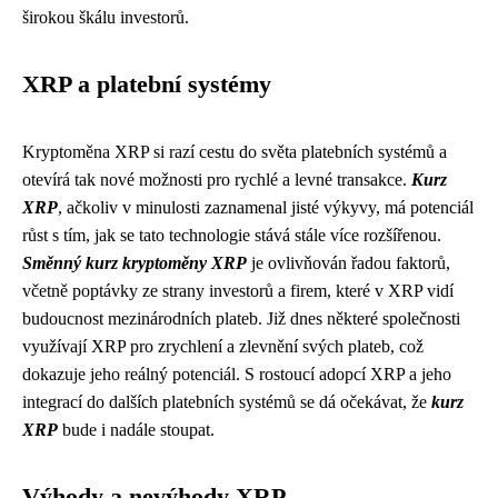
širokou škálu investorů.
XRP a platební systémy
Kryptoměna XRP si razí cestu do světa platebních systémů a
otevírá tak nové možnosti pro rychlé a levné transakce.
Kurz
XRP
, ačkoliv v minulosti zaznamenal jisté výkyvy, má potenciál
růst s tím, jak se tato technologie stává stále více rozšířenou.
Směnný kurz kryptoměny XRP
je ovlivňován řadou faktorů,
včetně poptávky ze strany investorů a firem, které v XRP vidí
budoucnost mezinárodních plateb. Již dnes některé společnosti
využívají XRP pro zrychlení a zlevnění svých plateb, což
dokazuje jeho reálný potenciál. S rostoucí adopcí XRP a jeho
integrací do dalších platebních systémů se dá očekávat, že
kurz
XRP
bude i nadále stoupat.
Výhody a nevýhody XRP