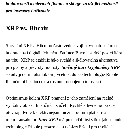
budoucností moderních financí a slibuje vzrušující možnosti
pro investory i uživatele.
XRP vs. Bitcoin
Srovnání XRP a Bitcoinu často vede k zajímavým debatám o
budoucnosti digitálních měn. Zatímco Bitcoin si drží pozici lídra
na trhu, XRP se etabluje jako rychlá a škálovatelná alternativa
pro platby a převody hodnoty.
Směnný kurz kryptoměny XRP
se odvíjí od mnoha faktorů, včetně adopce technologie Ripple
finančními institucemi a rostoucího objemu transakcí.
Optimismus kolem XRP pramení z jeho zaměření na reálné
využití v oblasti finančních služeb. Rychlé a levné transakce
otevírají dveře k efektivnějším mezinárodním platbám a
mikrotransakcím.
Kurz XRP
má potenciál růst s tím, jak se bude
technologie Ripple prosazovat a nabízet řešení pro tradiční