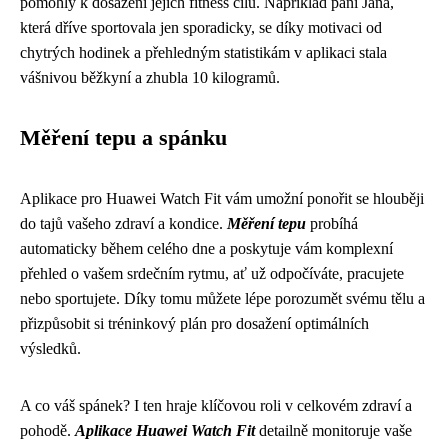
pomohly k dosažení jejich fitness cílů. Například paní Jana,
která dříve sportovala jen sporadicky, se díky motivaci od
chytrých hodinek a přehledným statistikám v aplikaci stala
vášnivou běžkyní a zhubla 10 kilogramů.
Měření tepu a spánku
Aplikace pro Huawei Watch Fit vám umožní ponořit se hlouběji
do tajů vašeho zdraví a kondice.
Měření tepu
probíhá
automaticky během celého dne a poskytuje vám komplexní
přehled o vašem srdečním rytmu, ať už odpočíváte, pracujete
nebo sportujete. Díky tomu můžete lépe porozumět svému tělu a
přizpůsobit si tréninkový plán pro dosažení optimálních
výsledků.
A co váš spánek? I ten hraje klíčovou roli v celkovém zdraví a
pohodě.
Aplikace Huawei Watch Fit
detailně monitoruje vaše