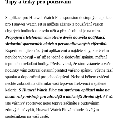
Tipy a triky pro používání
S aplikací pro Huawei Watch Fit a spoustou dostupných aplikací
pro Huawei Watch Fit si můžete zážitek z používání vašich
chytrých hodinek opravdu užít a přizpůsobit si je na míru.
Propojení s telefonem vám otevře dveře do světa notifikací,
sledování sportovních aktivit a personalizovaných ciferníků.
Experimentujte s různými aplikacemi a najděte si ty, které vám
nejvíce vyhovují – ať už se jedná o sledování spánku, měření
tepu nebo ovládání hudby. Představte si, že ráno vstanete a vaše
hodinky vám zobrazí detailní přehled vašeho spánku, včetně fází
spánku a doporučení pro jeho zlepšení. Nebo si během cvičení
nechte zobrazit na ciferníku vaši tepovou frekvenci a spálené
kalorie.
S Huawei Watch Fit a tou správnou aplikací máte na
dosah ruky nástroje pro zdravější a aktivnější životní styl.
Ať už
jste vášnivý sportovec nebo teprve začínáte s budováním
zdravých návyků, Huawei Watch Fit vám bude skvělým
společníkem na vaší cestě.