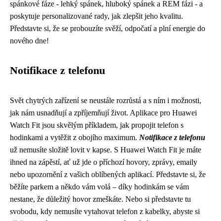
spánkové fáze - lehký spánek, hluboký spánek a REM fázi - a
poskytuje personalizované rady, jak zlepšit jeho kvalitu.
Představte si, že se probouzíte svěží, odpočatí a plní energie do
nového dne!
Notifikace z telefonu
Svět chytrých zařízení se neustále rozrůstá a s ním i možnosti,
jak nám usnadňují a zpříjemňují život. Aplikace pro Huawei
Watch Fit jsou skvělým příkladem, jak propojit telefon s
hodinkami a vytěžit z obojího maximum.
Notifikace z telefonu
už nemusíte složitě lovit v kapse. S Huawei Watch Fit je máte
ihned na zápěstí, ať už jde o příchozí hovory, zprávy, emaily
nebo upozornění z vašich oblíbených aplikací. Představte si, že
běžíte parkem a někdo vám volá – díky hodinkám se vám
nestane, že důležitý hovor zmeškáte. Nebo si představte tu
svobodu, kdy nemusíte vytahovat telefon z kabelky, abyste si