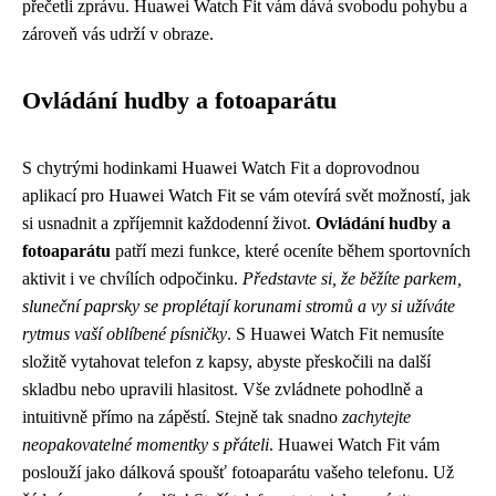
přečetli zprávu. Huawei Watch Fit vám dává svobodu pohybu a
zároveň vás udrží v obraze.
Ovládání hudby a fotoaparátu
S chytrými hodinkami Huawei Watch Fit a doprovodnou
aplikací pro Huawei Watch Fit se vám otevírá svět možností, jak
si usnadnit a zpříjemnit každodenní život.
Ovládání hudby a
fotoaparátu
patří mezi funkce, které oceníte během sportovních
aktivit i ve chvílích odpočinku.
Představte si, že běžíte parkem,
sluneční paprsky se proplétají korunami stromů a vy si užíváte
rytmus vaší oblíbené písničky
. S Huawei Watch Fit nemusíte
složitě vytahovat telefon z kapsy, abyste přeskočili na další
skladbu nebo upravili hlasitost. Vše zvládnete pohodlně a
intuitivně přímo na zápěstí. Stejně tak snadno
zachytejte
neopakovatelné momentky s přáteli
. Huawei Watch Fit vám
poslouží jako dálková spoušť fotoaparátu vašeho telefonu. Už