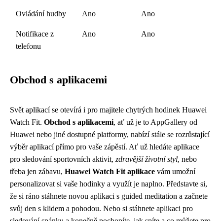
Ovládání hudby
Ano
Ano
Notifikace z
Ano
Ano
telefonu
Obchod s aplikacemi
Svět aplikací se otevírá i pro majitele chytrých hodinek Huawei
Watch Fit.
Obchod s aplikacemi
, ať už je to AppGallery od
Huawei nebo jiné dostupné platformy, nabízí stále se rozrůstající
výběr aplikací přímo pro vaše zápěstí. Ať už hledáte aplikace
pro sledování sportovních aktivit,
zdravější životní styl
, nebo
třeba jen zábavu,
Huawei Watch Fit aplikace
vám umožní
personalizovat si vaše hodinky a využít je naplno. Představte si,
že si ráno stáhnete novou aplikaci s guided meditation a začnete
svůj den s klidem a pohodou. Nebo si stáhnete aplikaci pro
sledování spánku a konečně pochopíte, jak spíte a co můžete pro