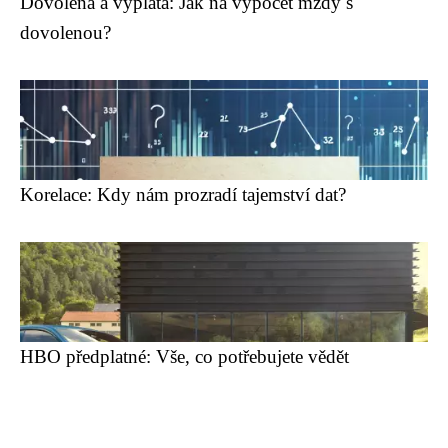
Dovolená a výplata: Jak na výpočet mzdy s
dovolenou?
Korelace: Kdy nám prozradí tajemství dat?
HBO předplatné: Vše, co potřebujete vědět