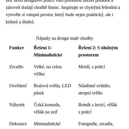
zeď nebo designové police vám pomohou udržet pořádek a
zároveň dodají chodbě šmrnc. Inspirujte se chytrými řešeními a
vytvořte si vstupní prostor, který bude nejen praktický, ale i
krásný a útulný.
Nápady na design malé chodby
Funkce
Řešení 1:
Řešení 2: S úložným
Minimalistické
prostorem
Zrcadlo
Velké, na celou
Menší, s policí
výšku
Osvětlení
Bodová světla, LED
Nástěnné svítidlo,
pásek
stropní světlo
Nábytek
Úzká komoda,
Botník s lavicí, věšák
věšák na zeď
s policí
Dekorace
Minimalistické
Fotografie, zrcadla,