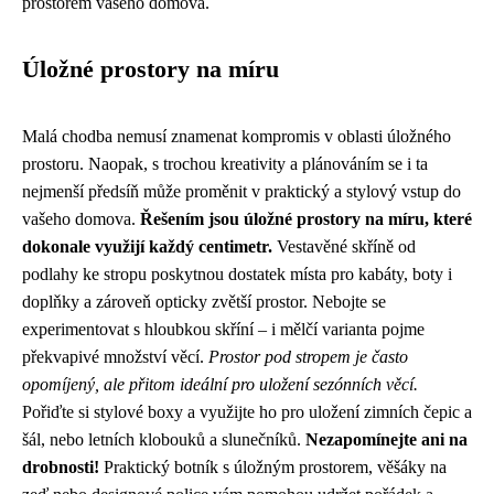
prostorem vašeho domova.
Úložné prostory na míru
Malá chodba nemusí znamenat kompromis v oblasti úložného
prostoru. Naopak, s trochou kreativity a plánováním se i ta
nejmenší předsíň může proměnit v praktický a stylový vstup do
vašeho domova.
Řešením jsou úložné prostory na míru, které
dokonale využijí každý centimetr.
Vestavěné skříně od
podlahy ke stropu poskytnou dostatek místa pro kabáty, boty i
doplňky a zároveň opticky zvětší prostor. Nebojte se
experimentovat s hloubkou skříní – i mělčí varianta pojme
překvapivé množství věcí.
Prostor pod stropem je často
opomíjený, ale přitom ideální pro uložení sezónních věcí.
Pořiďte si stylové boxy a využijte ho pro uložení zimních čepic a
šál, nebo letních klobouků a slunečníků.
Nezapomínejte ani na
drobnosti!
Praktický botník s úložným prostorem, věšáky na