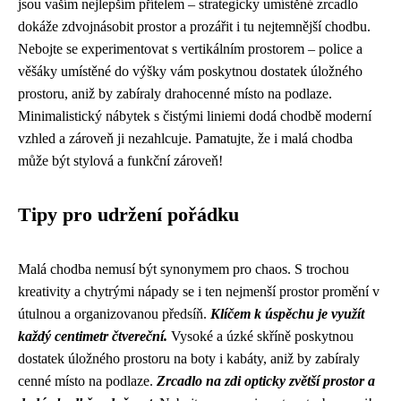
jsou vaším nejlepším přítelem – strategicky umístěné zrcadlo
dokáže zdvojnásobit prostor a prozářit i tu nejtemnější chodbu.
Nebojte se experimentovat s vertikálním prostorem – police a
věšáky umístěné do výšky vám poskytnou dostatek úložného
prostoru, aniž by zabíraly drahocenné místo na podlaze.
Minimalistický nábytek s čistými liniemi dodá chodbě moderní
vzhled a zároveň ji nezahlcuje. Pamatujte, že i malá chodba
může být stylová a funkční zároveň!
Tipy pro udržení pořádku
Malá chodba nemusí být synonymem pro chaos. S trochou
kreativity a chytrými nápady se i ten nejmenší prostor promění v
útulnou a organizovanou předsíň.
Klíčem k úspěchu je využít
každý centimetr čtvereční.
Vysoké a úzké skříně poskytnou
dostatek úložného prostoru na boty i kabáty, aniž by zabíraly
cenné místo na podlaze.
Zrcadlo na zdi opticky zvětší prostor a