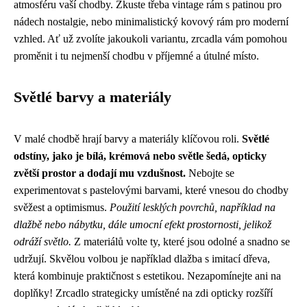
atmosféru vaší chodby. Zkuste třeba vintage rám s patinou pro
nádech nostalgie, nebo minimalistický kovový rám pro moderní
vzhled. Ať už zvolíte jakoukoli variantu, zrcadla vám pomohou
proměnit i tu nejmenší chodbu v příjemné a útulné místo.
Světlé barvy a materiály
V malé chodbě hrají barvy a materiály klíčovou roli.
Světlé
odstíny, jako je bílá, krémová nebo světle šedá, opticky
zvětší prostor a dodají mu vzdušnost.
Nebojte se
experimentovat s pastelovými barvami, které vnesou do chodby
svěžest a optimismus.
Použití lesklých povrchů, například na
dlažbě nebo nábytku, dále umocní efekt prostornosti, jelikož
odráží světlo.
Z materiálů volte ty, které jsou odolné a snadno se
udržují. Skvělou volbou je například dlažba s imitací dřeva,
která kombinuje praktičnost s estetikou. Nezapomínejte ani na
doplňky! Zrcadlo strategicky umístěné na zdi opticky rozšíří