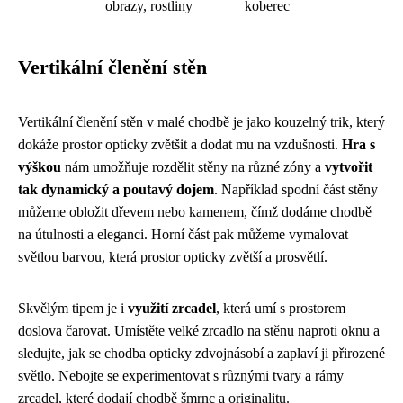
obrazy, rostliny
koberec
Vertikální členění stěn
Vertikální členění stěn v malé chodbě je jako kouzelný trik, který
dokáže prostor opticky zvětšit a dodat mu na vzdušnosti.
Hra s
výškou
nám umožňuje rozdělit stěny na různé zóny a
vytvořit
tak dynamický a poutavý dojem
. Například spodní část stěny
můžeme obložit dřevem nebo kamenem, čímž dodáme chodbě
na útulnosti a eleganci. Horní část pak můžeme vymalovat
světlou barvou, která prostor opticky zvětší a prosvětlí.
Skvělým tipem je i
využití zrcadel
, která umí s prostorem
doslova čarovat. Umístěte velké zrcadlo na stěnu naproti oknu a
sledujte, jak se chodba opticky zdvojnásobí a zaplaví ji přirozené
světlo. Nebojte se experimentovat s různými tvary a rámy
zrcadel, které dodají chodbě šmrnc a originalitu.