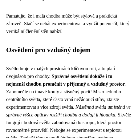
Pamatujte, že i malá chodba může být stylová a praktická
zároveň. Stačí se nebát experimentovat a využít potenciál, který
vertikální členění stěn nabízí.
Osvětlení pro vzdušný dojem
Světlo hraje v malých prostorách klíčovou roli, a to platí
dvojnásob pro chodby.
Správné osvětlení dokáže i tu
nejmenší chodbu proměnit v příjemný a vzdušný prostor.
Zapomeňte na tmavé kouty a stísněný pocit! Místo jednoho
centrálního světla, které často vrhá nežádoucí stíny, zkuste
experimentovat s více zdroji světla.
Nástěnná světla umístěná ve
správné výšce opticky rozšíří chodbu a dodají jí hloubku.
Skvěle
fungují i bodová světla zabudovaná do stropu, která prostor
rovnoměrně prosvětlí. Nebojte se experimentovat s teplotou
světla. Teplejší tóny navodí útulnou atmosféru, zatímco