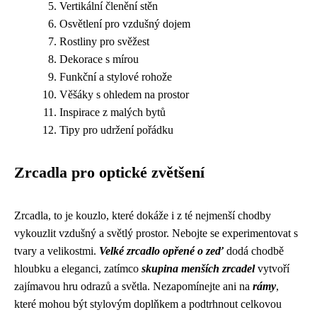
Vertikální členění stěn
Osvětlení pro vzdušný dojem
Rostliny pro svěžest
Dekorace s mírou
Funkční a stylové rohože
Věšáky s ohledem na prostor
Inspirace z malých bytů
Tipy pro udržení pořádku
Zrcadla pro optické zvětšení
Zrcadla, to je kouzlo, které dokáže i z té nejmenší chodby
vykouzlit vzdušný a světlý prostor. Nebojte se experimentovat s
tvary a velikostmi.
Velké zrcadlo opřené o zeď
dodá chodbě
hloubku a eleganci, zatímco
skupina menších zrcadel
vytvoří
zajímavou hru odrazů a světla. Nezapomínejte ani na
rámy
,
které mohou být stylovým doplňkem a podtrhnout celkovou