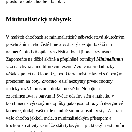
prostor a dodá chodbě hloubku.
Minimalistický nábytek
V malých chodbách se minimalistický nábytek stává skutečným
požehnáním. Jeho čisté linie a vzdušný design dokáží i tu
nejmenší předsíň opticky zvětšit a dodat jí pocit vzdušnosti.
Zapomeňte na těžké skříně a přeplněné botníky!
Minimalismus
sází na chytrá a multifunkční řešení. Zvolte například úzký
věšák s policí na klobouky, pod který umístíte lavici s úložným
prostorem na boty.
Zrcadlo
, další nezbytný prvek chodby,
opticky rozšíří prostor a dodá mu světlo. Nebojte se
experimentovat s barvami! Světlé odstíny stěn a nábytku v
kombinaci s výraznými doplňky, jako jsou obrazy či designové
koberce, dodají vaší malé chodbě šmrnc a osobitý styl. Ať už je
vaše chodba jakkoli malá, s minimalistickým přístupem a
trochou kreativity se může stát stylovým a praktickým vstupním