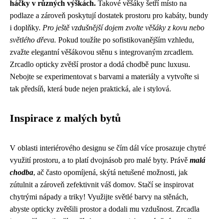
háčky v různých výškách.
Takové věšáky šetří místo na
podlaze a zároveň poskytují dostatek prostoru pro kabáty, bundy
i doplňky.
Pro ještě vzdušnější dojem zvolte věšáky z kovu nebo
světlého dřeva.
Pokud toužíte po sofistikovanějším vzhledu,
zvažte elegantní věšákovou stěnu s integrovaným zrcadlem.
Zrcadlo opticky zvětší prostor a dodá chodbě punc luxusu.
Nebojte se experimentovat s barvami a materiály a vytvořte si
tak předsíň, která bude nejen praktická, ale i stylová.
Inspirace z malých bytů
V oblasti interiérového designu se čím dál více prosazuje chytré
využití prostoru, a to platí dvojnásob pro malé byty. Právě
malá
chodba
, ač často opomíjená, skýtá netušené možnosti, jak
zútulnit a zároveň zefektivnit váš domov. Stačí se inspirovat
chytrými nápady a triky! Využijte světlé barvy na stěnách,
abyste opticky zvětšili prostor a dodali mu vzdušnost. Zrcadla