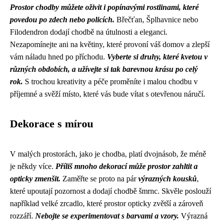
Prostor chodby můžete oživit i popínavými rostlinami, které
povedou po zdech nebo policích.
Břečťan, Šplhavnice nebo
Filodendron dodají chodbě na útulnosti a eleganci.
Nezapomínejte ani na květiny, které provoní váš domov a zlepší
vám náladu hned po příchodu.
Vyberte si druhy, které kvetou v
různých obdobích, a užívejte si tak barevnou krásu po celý
rok.
S trochou kreativity a péče proměníte i malou chodbu v
příjemné a svěží místo, které vás bude vítat s otevřenou náručí.
Dekorace s mírou
V malých prostorách, jako je chodba, platí dvojnásob, že méně
je někdy více.
Příliš mnoho dekorací může prostor zahltit a
opticky zmenšit.
Zaměřte se proto na pár
výrazných kousků
,
které upoutají pozornost a dodají chodbě šmrnc. Skvěle poslouží
například velké zrcadlo, které prostor opticky zvětší a zároveň
rozzáří.
Nebojte se experimentovat s barvami a vzory.
Výrazná