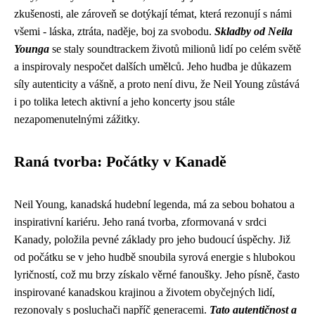
zkušenosti, ale zároveň se dotýkají témat, která rezonují s námi
všemi - láska, ztráta, naděje, boj za svobodu.
Skladby od Neila
Younga
se staly soundtrackem životů milionů lidí po celém světě
a inspirovaly nespočet dalších umělců. Jeho hudba je důkazem
síly autenticity a vášně, a proto není divu, že Neil Young zůstává
i po tolika letech aktivní a jeho koncerty jsou stále
nezapomenutelnými zážitky.
Raná tvorba: Počátky v Kanadě
Neil Young, kanadská hudební legenda, má za sebou bohatou a
inspirativní kariéru. Jeho raná tvorba, zformovaná v srdci
Kanady, položila pevné základy pro jeho budoucí úspěchy. Již
od počátku se v jeho hudbě snoubila syrová energie s hlubokou
lyričností, což mu brzy získalo věrné fanoušky. Jeho písně, často
inspirované kanadskou krajinou a životem obyčejných lidí,
rezonovaly s posluchači napříč generacemi.
Tato autentičnost a