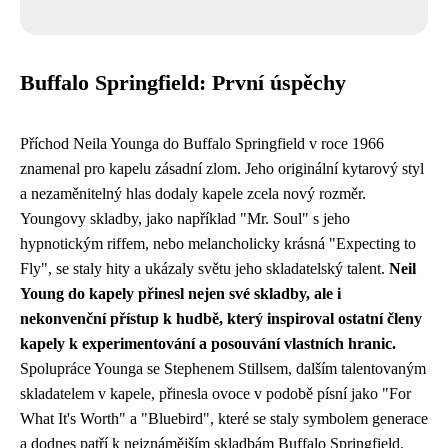
Buffalo Springfield: První úspěchy
Příchod Neila Younga do Buffalo Springfield v roce 1966
znamenal pro kapelu zásadní zlom. Jeho originální kytarový styl
a nezaměnitelný hlas dodaly kapele zcela nový rozměr.
Youngovy skladby, jako například "Mr. Soul" s jeho
hypnotickým riffem, nebo melancholicky krásná "Expecting to
Fly", se staly hity a ukázaly světu jeho skladatelský talent.
Neil
Young do kapely přinesl nejen své skladby, ale i
nekonvenční přístup k hudbě, který inspiroval ostatní členy
kapely k experimentování a posouvání vlastních hranic.
Spolupráce Younga se Stephenem Stillsem, dalším talentovaným
skladatelem v kapele, přinesla ovoce v podobě písní jako "For
What It's Worth" a "Bluebird", které se staly symbolem generace
a dodnes patří k nejznámějším skladbám Buffalo Springfield.