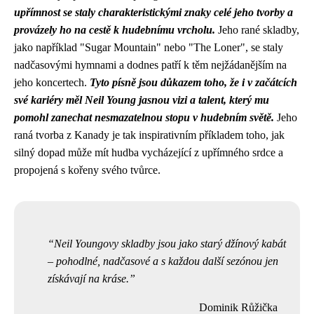
upřímnost se staly charakteristickými znaky celé jeho tvorby a
provázely ho na cestě k hudebnímu vrcholu.
Jeho rané skladby,
jako například "Sugar Mountain" nebo "The Loner", se staly
nadčasovými hymnami a dodnes patří k těm nejžádanějším na
jeho koncertech.
Tyto písně jsou důkazem toho, že i v začátcích
své kariéry měl Neil Young jasnou vizi a talent, který mu
pomohl zanechat nesmazatelnou stopu v hudebním světě.
Jeho
raná tvorba z Kanady je tak inspirativním příkladem toho, jak
silný dopad může mít hudba vycházející z upřímného srdce a
propojená s kořeny svého tvůrce.
Neil Youngovy skladby jsou jako starý džínový kabát
– pohodlné, nadčasové a s každou další sezónou jen
získávají na kráse.
Dominik Růžička