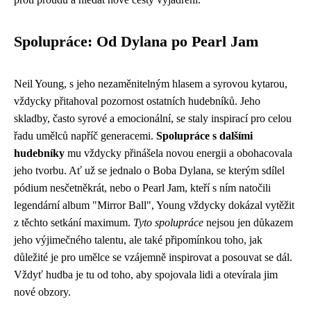
Spolupráce: Od Dylana po Pearl Jam
Neil Young, s jeho nezaměnitelným hlasem a syrovou kytarou,
vždycky přitahoval pozornost ostatních hudebníků. Jeho
skladby, často syrové a emocionální, se staly inspirací pro celou
řadu umělců napříč generacemi.
Spolupráce s dalšími
hudebníky
mu vždycky přinášela novou energii a obohacovala
jeho tvorbu. Ať už se jednalo o Boba Dylana, se kterým sdílel
pódium nesčetněkrát, nebo o Pearl Jam, kteří s ním natočili
legendární album "Mirror Ball", Young vždycky dokázal vytěžit
z těchto setkání maximum.
Tyto spolupráce
nejsou jen důkazem
jeho výjimečného talentu, ale také připomínkou toho, jak
důležité je pro umělce se vzájemně inspirovat a posouvat se dál.
Vždyť hudba je tu od toho, aby spojovala lidi a otevírala jim
nové obzory.