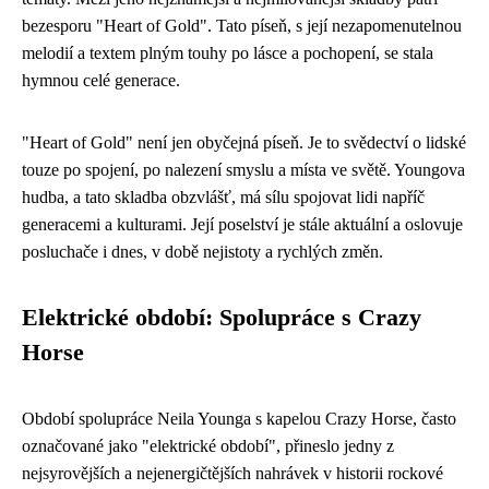
bezesporu "Heart of Gold". Tato píseň, s její nezapomenutelnou
melodií a textem plným touhy po lásce a pochopení, se stala
hymnou celé generace.
"Heart of Gold" není jen obyčejná píseň. Je to svědectví o lidské
touze po spojení, po nalezení smyslu a místa ve světě. Youngova
hudba, a tato skladba obzvlášť, má sílu spojovat lidi napříč
generacemi a kulturami. Její poselství je stále aktuální a oslovuje
posluchače i dnes, v době nejistoty a rychlých změn.
Elektrické období: Spolupráce s Crazy
Horse
Období spolupráce Neila Younga s kapelou Crazy Horse, často
označované jako "elektrické období", přineslo jedny z
nejsyrovějších a nejenergičtějších nahrávek v historii rockové