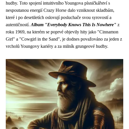
hudby. Toto spojení intuitivního Youngova písničkářství s
nespoutanou energií Crazy Horse dalo vzniknout skladbám,
které i po desetiletích oslovují posluchače svou syrovostí a
autentičností.
Album "Everybody Knows This Is Nowhere"
z
roku 1969, na kterém se poprvé objevily hity jako "Cinnamon
Girl" a "Cowgirl in the Sand", je dodnes považováno za jeden z
vrcholů Youngovy kariéry a za milník grungeové hudby.