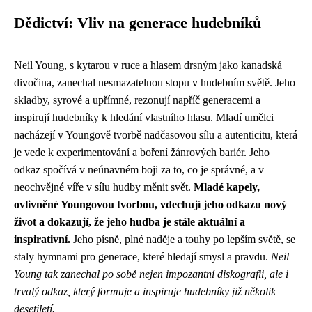
Dědictví: Vliv na generace hudebníků
Neil Young, s kytarou v ruce a hlasem drsným jako kanadská
divočina, zanechal nesmazatelnou stopu v hudebním světě. Jeho
skladby, syrové a upřímné, rezonují napříč generacemi a
inspirují hudebníky k hledání vlastního hlasu. Mladí umělci
nacházejí v Youngově tvorbě nadčasovou sílu a autenticitu, která
je vede k experimentování a boření žánrových bariér. Jeho
odkaz spočívá v neúnavném boji za to, co je správné, a v
neochvějné víře v sílu hudby měnit svět.
Mladé kapely,
ovlivněné Youngovou tvorbou, vdechují jeho odkazu nový
život a dokazují, že jeho hudba je stále aktuální a
inspirativní.
Jeho písně, plné naděje a touhy po lepším světě, se
staly hymnami pro generace, které hledají smysl a pravdu.
Neil
Young tak zanechal po sobě nejen impozantní diskografii, ale i
trvalý odkaz, který formuje a inspiruje hudebníky již několik
desetiletí.