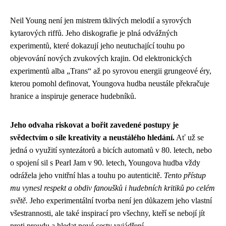
Neil Young není jen mistrem tklivých melodií a syrových
kytarových riffů. Jeho diskografie je plná odvážných
experimentů, které dokazují jeho neutuchající touhu po
objevování nových zvukových krajin. Od elektronických
experimentů alba „Trans“ až po syrovou energii grungeové éry,
kterou pomohl definovat, Youngova hudba neustále překračuje
hranice a inspiruje generace hudebníků.
Jeho odvaha riskovat a bořit zavedené postupy je
svědectvím o síle kreativity a neustálého hledání.
Ať už se
jedná o využití syntezátorů a bicích automatů v 80. letech, nebo
o spojení sil s Pearl Jam v 90. letech, Youngova hudba vždy
odrážela jeho vnitřní hlas a touhu po autenticitě.
Tento přístup
mu vynesl respekt a obdiv fanoušků i hudebních kritiků po celém
světě.
Jeho experimentální tvorba není jen důkazem jeho vlastní
všestrannosti, ale také inspirací pro všechny, kteří se nebojí jít
proti proudu a hledat nové cesty vyjádření.