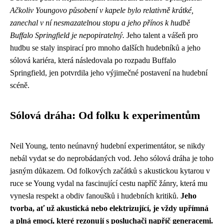
Ačkoliv Youngovo působení v kapele bylo relativně krátké,
zanechal v ní nesmazatelnou stopu a jeho přínos k hudbě
Buffalo Springfield je nepopiratelný.
Jeho talent a vášeň pro
hudbu se staly inspirací pro mnoho dalších hudebníků a jeho
sólová kariéra, která následovala po rozpadu Buffalo
Springfield, jen potvrdila jeho výjimečné postavení na hudební
scéně.
Sólová dráha: Od folku k experimentům
Neil Young, tento neúnavný hudební experimentátor, se nikdy
nebál vydat se do neprobádaných vod. Jeho sólová dráha je toho
jasným důkazem. Od folkových začátků s akustickou kytarou v
ruce se Young vydal na fascinující cestu napříč žánry, která mu
vynesla respekt a obdiv fanoušků i hudebních kritiků.
Jeho
tvorba, ať už akustická nebo elektrizující, je vždy upřímná
a plná emocí, které rezonují s posluchači napříč generacemi.