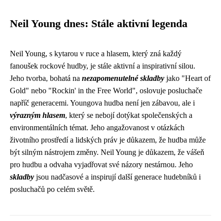
Neil Young dnes: Stále aktivní legenda
Neil Young, s kytarou v ruce a hlasem, který zná každý
fanoušek rockové hudby, je stále aktivní a inspirativní silou.
Jeho tvorba, bohatá na
nezapomenutelné skladby
jako "Heart of
Gold" nebo "Rockin' in the Free World", oslovuje posluchače
napříč generacemi. Youngova hudba není jen zábavou, ale i
výrazným hlasem
, který se nebojí dotýkat společenských a
environmentálních témat. Jeho angažovanost v otázkách
životního prostředí a lidských práv je důkazem, že hudba může
být silným nástrojem změny. Neil Young je důkazem, že vášeň
pro hudbu a odvaha vyjadřovat své názory nestárnou. Jeho
skladby
jsou nadčasové a inspirují další generace hudebníků i
posluchačů po celém světě.