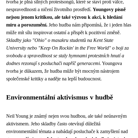
tvorba je plná silných protestsongů, které se staví proti válce,
nespravedlnosti a ničení životního prostředí.
Youngovy písně
nejsou jenom kritikou, ale také výzvou k akci, k hledání
míru a porozumění.
Jeho hudba nám připomíná, že i jeden hlas
může mít sílu inspirovat ostatní a přispět k pozitivní změně.
Skladby jako "Ohio" o masakru studentů na Kent State
University nebo "Keep On Rockin' in the Free World" o boji za
svobodu a spravedlnost se staly hymnami protestních hnutí a
dodnes rezonují s posluchači napříč generacemi.
Youngova
tvorba je důkazem, že hudba může být mocným nástrojem
společenské kritiky a naděje na lepší budoucnost.
Environmentální aktivismus v hudbě
Neil Young je známý nejen svou hudbou, ale také neúnavným
aktivismem. Jeho skladby často otevírají důležitá
environmentální témata a nabádají posluchače k zamyšlení nad