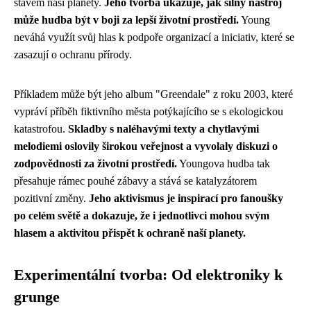
stavem naší planety.
Jeho tvorba ukazuje, jak silný nástroj
může hudba být v boji za lepší životní prostředí.
Young
neváhá využít svůj hlas k podpoře organizací a iniciativ, které se
zasazují o ochranu přírody.
Příkladem může být jeho album "Greendale" z roku 2003, které
vypráví příběh fiktivního města potýkajícího se s ekologickou
katastrofou.
Skladby s naléhavými texty a chytlavými
melodiemi oslovily širokou veřejnost a vyvolaly diskuzi o
zodpovědnosti za životní prostředí.
Youngova hudba tak
přesahuje rámec pouhé zábavy a stává se katalyzátorem
pozitivní změny.
Jeho aktivismus je inspirací pro fanoušky
po celém světě a dokazuje, že i jednotlivci mohou svým
hlasem a aktivitou přispět k ochraně naší planety.
Experimentální tvorba: Od elektroniky k
grunge