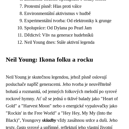
Protestní písně: Hlas proti válce
Environmentální aktivismus v hudbě
Experimentální tvorba: Od elektroniky k grunge
Spolupráce: Od Dylana po Pearl Jam
Dědictví: Vliv na generace hudebníků
Neil Young dnes: Stále aktivní legenda
Neil Young: Ikona folku a rocku
Neil Young je skutečnou legendou, jehož písně oslovují
posluchače napříč generacemi. Jeho tvorba je neuvěřitelně
bohatá a rozmanitá, od jemných folkových melodií po syrové
rockové hymny. Ať už se jedná o tklivé balady jako "Heart of
Gold" a "Harvest Moon" nebo o energické vypalovačky jako
"Rockin' in the Free World" a "Hey Hey, My My (Into the
Black)", Youngovy
skladby
vždy zasáhnou srdce a duši. Jeho
texty, často syrové a upřímné, reflektují jeho vlastní životní