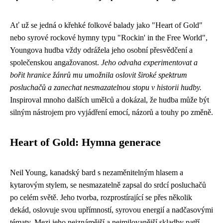
Ať už se jedná o křehké folkové balady jako "Heart of Gold"
nebo syrové rockové hymny typu "Rockin' in the Free World",
Youngova hudba vždy odrážela jeho osobní přesvědčení a
společenskou angažovanost.
Jeho odvaha experimentovat a
bořit hranice žánrů mu umožnila oslovit široké spektrum
posluchačů a zanechat nesmazatelnou stopu v historii hudby.
Inspiroval mnoho dalších umělců a dokázal, že hudba může být
silným nástrojem pro vyjádření emocí, názorů a touhy po změně.
Heart of Gold: Hymna generace
Neil Young, kanadský bard s nezaměnitelným hlasem a
kytarovým stylem, se nesmazatelně zapsal do srdcí posluchačů
po celém světě. Jeho tvorba, rozprostírající se přes několik
dekád, oslovuje svou upřímností, syrovou energií a nadčasovými
tématy. Mezi jeho nejznámější a nejmilovanější skladby patří