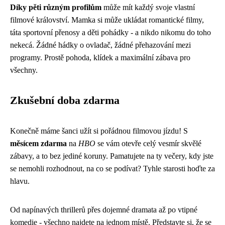
Díky pěti různým profilům
může mít každý svoje vlastní
filmové království. Mamka si může ukládat romantické filmy,
táta sportovní přenosy a děti pohádky - a nikdo nikomu do toho
nekecá. Žádné hádky o ovladač, žádné přehazování mezi
programy. Prostě pohoda, klídek a maximální zábava pro
všechny.
Zkušební doba zdarma
Konečně máme šanci užít si pořádnou filmovou jízdu! S
měsícem zdarma
na
HBO
se vám otevře celý vesmír skvělé
zábavy, a to bez jediné koruny. Pamatujete na ty večery, kdy jste
se nemohli rozhodnout, na co se podívat? Tyhle starosti hoďte za
hlavu.
Od napínavých thrillerů přes dojemné dramata až po vtipné
komedie - všechno najdete na jednom místě. Představte si, že se