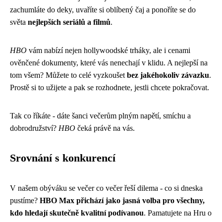
zachumláte do deky, uvaříte si oblíbený čaj a ponoříte se do
světa
nejlepších seriálů a filmů
.
HBO
vám nabízí nejen hollywoodské trháky, ale i cenami
ověnčené dokumenty, které vás nenechají v klidu. A nejlepší na
tom všem? Můžete to celé vyzkoušet
bez jakéhokoliv závazku
.
Prostě si to užijete a pak se rozhodnete, jestli chcete pokračovat.
Tak co říkáte - dáte šanci večerům plným napětí, smíchu a
dobrodružství?
HBO
čeká právě na vás.
Srovnání s konkurencí
V našem obýváku se večer co večer řeší dilema - co si dneska
pustíme?
HBO Max přichází jako jasná volba pro všechny,
kdo hledají skutečně kvalitní podívanou
. Pamatujete na Hru o