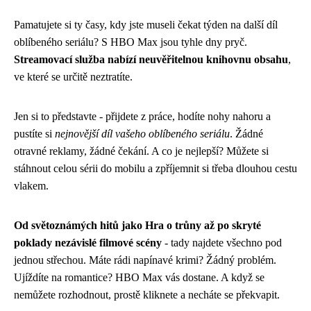
Pamatujete si ty časy, kdy jste museli čekat týden na další díl
oblíbeného seriálu? S HBO Max jsou tyhle dny pryč.
Streamovací služba nabízí neuvěřitelnou knihovnu obsahu
,
ve které se určitě neztratíte.
Jen si to představte - přijdete z práce, hodíte nohy nahoru a
pustíte si
nejnovější díl vašeho oblíbeného seriálu
. Žádné
otravné reklamy, žádné čekání. A co je nejlepší? Můžete si
stáhnout celou sérii do mobilu a zpříjemnit si třeba dlouhou cestu
vlakem.
Od světoznámých hitů jako Hra o trůny až po skryté
poklady nezávislé filmové scény
- tady najdete všechno pod
jednou střechou. Máte rádi napínavé krimi? Žádný problém.
Ujíždíte na romantice? HBO Max vás dostane. A když se
nemůžete rozhodnout, prostě kliknete a necháte se překvapit.