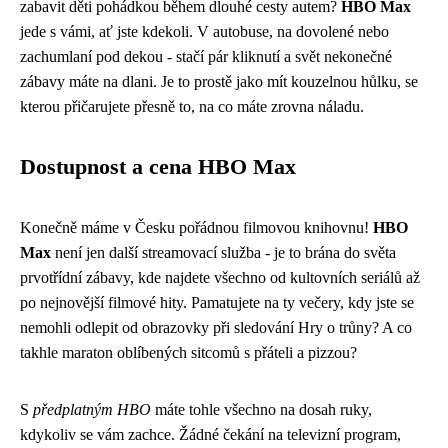
zabavit děti pohádkou během dlouhé cesty autem?
HBO Max
jede s vámi, ať jste kdekoli. V autobuse, na dovolené nebo
zachumlaní pod dekou - stačí pár kliknutí a svět nekonečné
zábavy máte na dlani. Je to prostě jako mít kouzelnou hůlku, se
kterou přičarujete přesně to, na co máte zrovna náladu.
Dostupnost a cena HBO Max
Konečně máme v Česku pořádnou filmovou knihovnu!
HBO
Max
není jen další streamovací služba - je to brána do světa
prvotřídní zábavy, kde najdete všechno od kultovních seriálů až
po nejnovější filmové hity. Pamatujete na ty večery, kdy jste se
nemohli odlepit od obrazovky při sledování Hry o trůny? A co
takhle maraton oblíbených sitcomů s přáteli a pizzou?
S
předplatným HBO
máte tohle všechno na dosah ruky,
kdykoliv se vám zachce. Žádné čekání na televizní program,