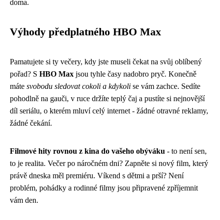
doma.
Výhody předplatného HBO Max
Pamatujete si ty večery, kdy jste museli čekat na svůj oblíbený
pořad? S
HBO Max
jsou tyhle časy nadobro pryč. Konečně
máte
svobodu sledovat cokoli a kdykoli
se vám zachce. Sedíte
pohodlně na gauči, v ruce držíte teplý čaj a pustíte si nejnovější
díl seriálu, o kterém mluví celý internet - žádné otravné reklamy,
žádné čekání.
Filmové hity rovnou z kina do vašeho obýváku
- to není sen,
to je realita. Večer po náročném dni? Zapněte si nový film, který
právě dneska měl premiéru. Víkend s dětmi a prší? Není
problém, pohádky a rodinné filmy jsou připravené zpříjemnit
vám den.