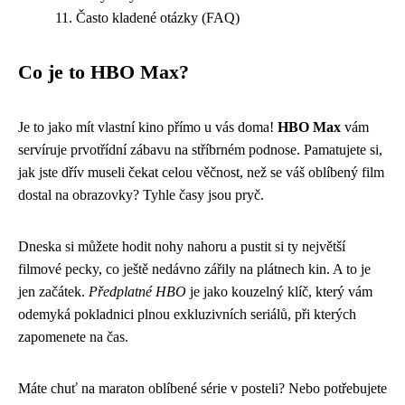
Často kladené otázky (FAQ)
Co je to HBO Max?
Je to jako mít vlastní kino přímo u vás doma!
HBO Max
vám
servíruje prvotřídní zábavu na stříbrném podnose. Pamatujete si,
jak jste dřív museli čekat celou věčnost, než se váš oblíbený film
dostal na obrazovky? Tyhle časy jsou pryč.
Dneska si můžete hodit nohy nahoru a pustit si ty největší
filmové pecky, co ještě nedávno zářily na plátnech kin. A to je
jen začátek.
Předplatné HBO
je jako kouzelný klíč, který vám
odemyká pokladnici plnou exkluzivních seriálů, při kterých
zapomenete na čas.
Máte chuť na maraton oblíbené série v posteli? Nebo potřebujete