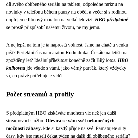
díl svého oblíbeného seriálu na tabletu, odpoledne mrknu na
novinky v telefonu během pauzy na oběd, a večer si s rodinou
dopřejeme filmový maraton na velké televizi.
HBO předplatné
se prostě přizpůsobí našemu životu, ne my jemu.
A nejlepší na tom je ta naprostá volnost. Jsme na chatě a venku
prší? Perfektní čas na maraton Rodu draka. Čekáte na letišti na
zpožděný let? Ideální příležitost konečně začít Bílý lotos.
HBO
knihovna
jde všude s vámi, jako věrný parťák, který vždycky
ví, co právě potřebujete vidět.
Počet streamů a profily
S předplatným HBO získáváte mnohem víc než jen další
streamovací službu.
Otevírá se vám svět nekonečných
možností zábavy
, kde si každý přijde na své. Pamatujete si ty
časy, kdy jste museli čekat týden na další díl oblíbeného seriálu?