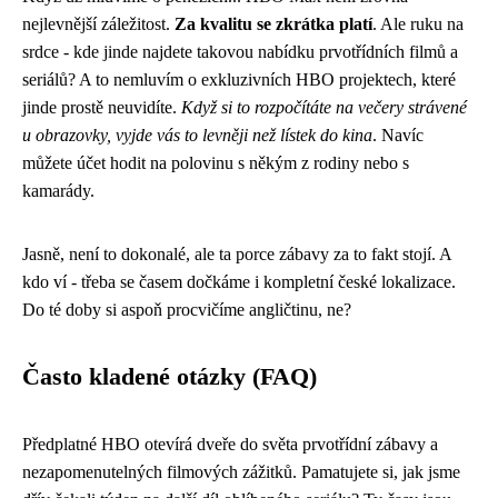
nejlevnější záležitost.
Za kvalitu se zkrátka platí
. Ale ruku na
srdce - kde jinde najdete takovou nabídku prvotřídních filmů a
seriálů? A to nemluvím o exkluzivních HBO projektech, které
jinde prostě neuvidíte.
Když si to rozpočítáte na večery strávené
u obrazovky, vyjde vás to levněji než lístek do kina
. Navíc
můžete účet hodit na polovinu s někým z rodiny nebo s
kamarády.
Jasně, není to dokonalé, ale ta porce zábavy za to fakt stojí. A
kdo ví - třeba se časem dočkáme i kompletní české lokalizace.
Do té doby si aspoň procvičíme angličtinu, ne?
Často kladené otázky (FAQ)
Předplatné HBO otevírá dveře do světa prvotřídní zábavy a
nezapomenutelných filmových zážitků. Pamatujete si, jak jsme