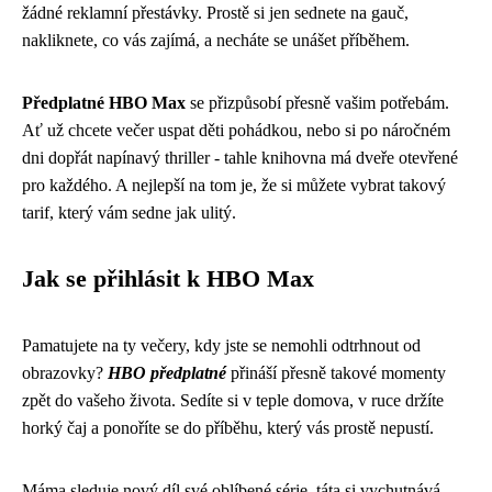
žádné reklamní přestávky. Prostě si jen sednete na gauč,
nakliknete, co vás zajímá, a necháte se unášet příběhem.
Předplatné HBO Max
se přizpůsobí přesně vašim potřebám.
Ať už chcete večer uspat děti pohádkou, nebo si po náročném
dni dopřát napínavý thriller - tahle knihovna má dveře otevřené
pro každého. A nejlepší na tom je, že si můžete vybrat takový
tarif, který vám sedne jak ulitý.
Jak se přihlásit k HBO Max
Pamatujete na ty večery, kdy jste se nemohli odtrhnout od
obrazovky?
HBO předplatné
přináší přesně takové momenty
zpět do vašeho života. Sedíte si v teple domova, v ruce držíte
horký čaj a ponoříte se do příběhu, který vás prostě nepustí.
Máma sleduje nový díl své oblíbené série, táta si vychutnává