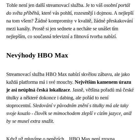
Tohle není jen další streamovací služba. Je to váš
osobní portál
do světa příběhů
, které vás pohltí, rozesmějí i dojmou. A nejlepší
na tom všem? Žádné kompromisy v kvalitě, žádné přeskakování
mezi kanály. Prostě si jen sednete a necháte se unášet tím
nejlepším, co současná televizní a filmová tvorba nabízí.
Nevýhody HBO Max
Streamovací služba HBO Max nabízí skvělou zábavu, ale jako
každá platforma má i své mouchy.
Největším kamenem úrazu
je asi neúplná česká lokalizace
. Jasně, většina pořadů má české
titulky a některé dokonce i dabing, ale pořád to není
stoprocentní.
Sledování v původním znění s titulky má ale taky
svoje kouzlo - člověk se mimochodem zlepší v cizím jazyce, aniž
by se musel extra snažit
.
Když už mluvíme o penězích... HBO Max není zrovna