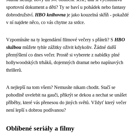
sportovní dokument a děti? Ty se baví u pohádek nebo fantasy
dobrodružství.
HBO knihovna
je jako kouzelná skříň - pokaždé
v ní najdete něco, co vás chytne za srdce.
Vzpomínáte na ty legendární filmové večery s přáteli? S
HBO
službou
můžete tyhle zážitky oživit kdykoliv. Žádné další
přemýšlení co dnes večer. Prostě si vyberete z nabídky plné
hollywoodských trháků, dojemných dramat nebo napínavých
thrillerů.
A nejlepší na tom všem? Nemusíte nikam chodit. Stačí se
pohodlně uvelebit na gauči, přikrýt se dekou a nechat se unášet
příběhy, které vás přenesou do jiných světů. Vždyť který večer
není lepší s dobrou podívanou?
Oblíbené seriály a filmy