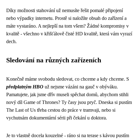
Díky možnosti stahování už nemusíte řešit pomalé připojení
nebo výpadky internetu. Prostě si naložíte obsah do zařízení a
máte vystaráno. A nejlepší na tom všem? Žádné kompromisy v
kvalitě - všechno v křišťálově čisté HD kvalitě, která vám vyrazí
dech.
Sledování na různých zařízeních
Konečně máme svobodu sledovat, co chceme a kdy chceme. S
předplatným HBO
už nejsme vázáni na gauč v obýváku.
Pamatujete, jak jsme dřív museli spěchat domů, abychom stihli
nový díl Game of Thrones? Ty časy jsou pryč. Dneska si pustím
The Last of Us třeba cestou do práce v tramvaji, nebo si
vychutnám dokumentární sérii při čekání u doktora.
Je to vlastně docela kouzelné - ráno si na terase s kávou pustím