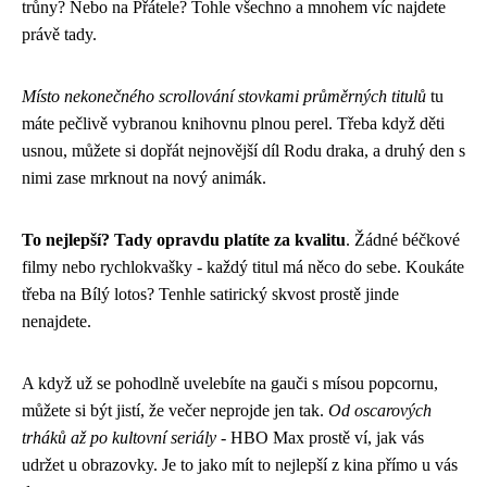
trůny? Nebo na Přátele? Tohle všechno a mnohem víc najdete
právě tady.
Místo nekonečného scrollování stovkami průměrných titulů
tu
máte pečlivě vybranou knihovnu plnou perel. Třeba když děti
usnou, můžete si dopřát nejnovější díl Rodu draka, a druhý den s
nimi zase mrknout na nový animák.
To nejlepší? Tady opravdu platíte za kvalitu
. Žádné béčkové
filmy nebo rychlokvašky - každý titul má něco do sebe. Koukáte
třeba na Bílý lotos? Tenhle satirický skvost prostě jinde
nenajdete.
A když už se pohodlně uvelebíte na gauči s mísou popcornu,
můžete si být jistí, že večer neprojde jen tak.
Od oscarových
trháků až po kultovní seriály
- HBO Max prostě ví, jak vás
udržet u obrazovky. Je to jako mít to nejlepší z kina přímo u vás