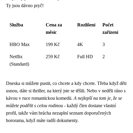
Ty jsou dávno pryč!
Služba
Cena za
Rozlišení
Počet
měsíc
zařízení
HBO Max
199 Kč
4K
3
Netflix
259 Kč
Full HD
2
(Standard)
Dneska si můžete pustit, co chcete a kdy chcete. Třeba když děti
usnou, dáte si thriller, na který jste se těšili. Nebo v neděli ráno s
kávou v ruce romantickou komedii.
A nejlepší na tom je, že se
můžete podělit s celou rodinou
- každý člen dostane vlastní
profil, takže vám brácha nezaplní seznam doporučených
hororama, když máte radši dokumenty.