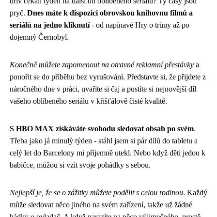
dřív čekali týden na další díl oblíbeného seriálu? Ty časy jsou
pryč.
Dnes máte k dispozici obrovskou knihovnu filmů a
seriálů na jedno kliknutí
- od napínavé Hry o trůny až po
dojemný Černobyl.
Konečně můžete zapomenout na otravné reklamní přestávky
a
ponořit se do příběhu bez vyrušování. Představte si, že přijdete z
náročného dne v práci, uvaříte si čaj a pustíte si nejnovější díl
vašeho oblíbeného seriálu v křišťálově čisté kvalitě.
S HBO MAX získáváte svobodu sledovat obsah po svém
.
Třeba jako já minulý týden - stáhl jsem si pár dílů do tabletu a
celý let do Barcelony mi příjemně utekl. Nebo když děti jedou k
babičce, můžou si vzít svoje pohádky s sebou.
Nejlepší je, že se o zážitky můžete podělit s celou rodinou
. Každý
může sledovat něco jiného na svém zařízení, takže už žádné
hádky o ovladač. A když narazíte na něco výjimečného, prostě