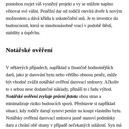
pomohou rozjet váš vysněný projekt a vy se můžete naplno
věnovat své vášni. Peněžní dar od rodičů otevírá dveře k novým
možnostem a dává křídla k uskutečnění snů. Je to investice do
budoucnosti, která se mnohonásobně vrací v podobě štěstí,
stability a úspěchu.
Notářské ověření
V některých případech, například u finančně hodnotnějších
darů, jako je darování bytu nebo většího obnosu peněz, může
být vhodné zvážit notářské ověření darovací smlouvy. Ačkoliv
to s sebou nese dodatečné náklady, přináší to i řadu výhod.
Notářské ověření zvyšuje právní jistotu
obou stran a
minimalizuje riziko budoucích sporů. Představte si například
situaci, kdy rodiče darují synovi peníze na koupi vlastního bytu.
Notářsky ověřená darovací smlouva jasně stanoví podmínky
daru a chrání obě strany v případě nečekaných událostí. Syn má