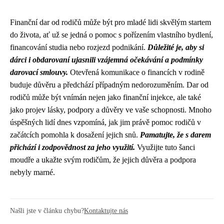
Finanční dar od rodičů může být pro mladé lidi skvělým startem
do života, ať už se jedná o pomoc s pořízením vlastního bydlení,
financování studia nebo rozjezd podnikání.
Důležité je, aby si
dárci i obdarovaní ujasnili vzájemná očekávání a podmínky
darovací smlouvy.
Otevřená komunikace o financích v rodině
buduje důvěru a předchází případným nedorozuměním. Dar od
rodičů může být vnímán nejen jako finanční injekce, ale také
jako projev lásky, podpory a důvěry ve vaše schopnosti. Mnoho
úspěšných lidí dnes vzpomíná, jak jim právě pomoc rodičů v
začátcích pomohla k dosažení jejich snů.
Pamatujte, že s darem
přichází i zodpovědnost za jeho využití.
Využijte tuto šanci
moudře a ukažte svým rodičům, že jejich důvěra a podpora
nebyly marné.
Našli jste v článku chybu?
Kontaktujte nás