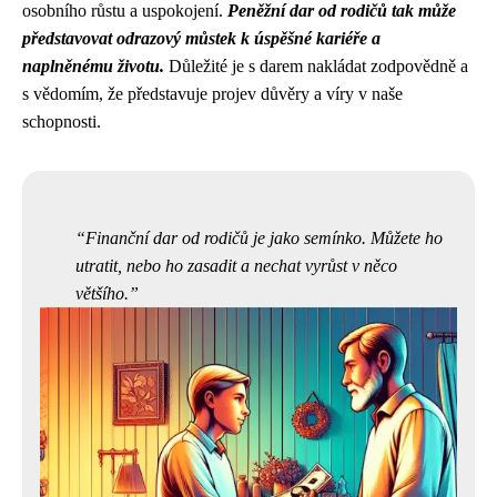
osobního růstu a uspokojení.
Peněžní dar od rodičů tak může
představovat odrazový můstek k úspěšné kariéře a
naplněnému životu.
Důležité je s darem nakládat zodpovědně a
s vědomím, že představuje projev důvěry a víry v naše
schopnosti.
Finanční dar od rodičů je jako semínko. Můžete ho
utratit, nebo ho zasadit a nechat vyrůst v něco
většího.