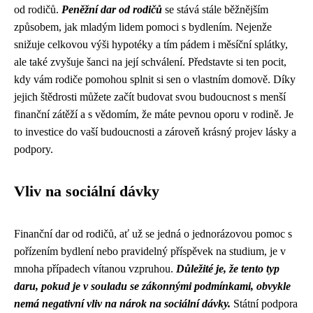
od rodičů.
Peněžní dar od rodičů
se stává stále běžnějším
způsobem, jak mladým lidem pomoci s bydlením. Nejenže
snižuje celkovou výši hypotéky a tím pádem i měsíční splátky,
ale také zvyšuje šanci na její schválení. Představte si ten pocit,
kdy vám rodiče pomohou splnit si sen o vlastním domově. Díky
jejich štědrosti můžete začít budovat svou budoucnost s menší
finanční zátěží a s vědomím, že máte pevnou oporu v rodině. Je
to investice do vaší budoucnosti a zároveň krásný projev lásky a
podpory.
Vliv na sociální dávky
Finanční dar od rodičů, ať už se jedná o jednorázovou pomoc s
pořízením bydlení nebo pravidelný příspěvek na studium, je v
mnoha případech vítanou vzpruhou.
Důležité je, že tento typ
daru, pokud je v souladu se zákonnými podmínkami, obvykle
nemá negativní vliv na nárok na sociální dávky.
Státní podpora