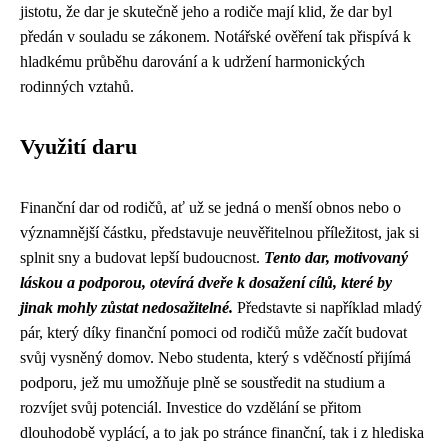
jistotu, že dar je skutečně jeho a rodiče mají klid, že dar byl
předán v souladu se zákonem. Notářské ověření tak přispívá k
hladkému průběhu darování a k udržení harmonických
rodinných vztahů.
Využití daru
Finanční dar od rodičů, ať už se jedná o menší obnos nebo o
významnější částku, představuje neuvěřitelnou příležitost, jak si
splnit sny a budovat lepší budoucnost.
Tento dar, motivovaný
láskou a podporou, otevírá dveře k dosažení cílů, které by
jinak mohly zůstat nedosažitelné.
Představte si například mladý
pár, který díky finanční pomoci od rodičů může začít budovat
svůj vysněný domov. Nebo studenta, který s vděčností přijímá
podporu, jež mu umožňuje plně se soustředit na studium a
rozvíjet svůj potenciál. Investice do vzdělání se přitom
dlouhodobě vyplácí, a to jak po stránce finanční, tak i z hlediska