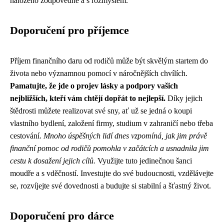
naloženo zodpovědně a s rozmyslem.
Doporučení pro příjemce
Příjem finančního daru od rodičů může být skvělým startem do
života nebo významnou pomocí v náročnějších chvílích.
Pamatujte, že jde o projev lásky a podpory vašich
nejbližších, kteří vám chtějí dopřát to nejlepší.
Díky jejich
štědrosti můžete realizovat své sny, ať už se jedná o koupi
vlastního bydlení, založení firmy, studium v zahraničí nebo třeba
cestování.
Mnoho úspěšných lidí dnes vzpomíná, jak jim právě
finanční pomoc od rodičů pomohla v začátcích a usnadnila jim
cestu k dosažení jejich cílů.
Využijte tuto jedinečnou šanci
moudře a s vděčností. Investujte do své budoucnosti, vzdělávejte
se, rozvíjejte své dovednosti a budujte si stabilní a šťastný život.
Doporučení pro dárce