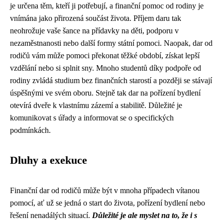
je určena těm, kteří ji potřebují, a finanční pomoc od rodiny je
vnímána jako přirozená součást života. Příjem daru tak
neohrožuje vaše šance na přídavky na děti, podporu v
nezaměstnanosti nebo další formy státní pomoci. Naopak, dar od
rodičů vám může pomoci překonat těžké období, získat lepší
vzdělání nebo si splnit sny. Mnoho studentů díky podpoře od
rodiny zvládá studium bez finančních starostí a později se stávají
úspěšnými ve svém oboru. Stejně tak dar na pořízení bydlení
otevírá dveře k vlastnímu zázemí a stabilitě. Důležité je
komunikovat s úřady a informovat se o specifických
podmínkách.
Dluhy a exekuce
Finanční dar od rodičů může být v mnoha případech vítanou
pomocí, ať už se jedná o start do života, pořízení bydlení nebo
řešení nenadálých situací.
Důležité je ale myslet na to, že i s