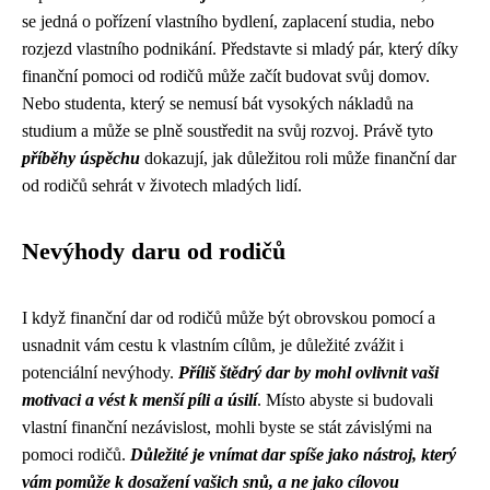
se jedná o pořízení vlastního bydlení, zaplacení studia, nebo
rozjezd vlastního podnikání. Představte si mladý pár, který díky
finanční pomoci od rodičů může začít budovat svůj domov.
Nebo studenta, který se nemusí bát vysokých nákladů na
studium a může se plně soustředit na svůj rozvoj. Právě tyto
příběhy úspěchu
dokazují, jak důležitou roli může finanční dar
od rodičů sehrát v životech mladých lidí.
Nevýhody daru od rodičů
I když finanční dar od rodičů může být obrovskou pomocí a
usnadnit vám cestu k vlastním cílům, je důležité zvážit i
potenciální nevýhody.
Příliš štědrý dar by mohl ovlivnit vaši
motivaci a vést k menší píli a úsilí
. Místo abyste si budovali
vlastní finanční nezávislost, mohli byste se stát závislými na
pomoci rodičů.
Důležité je vnímat dar spíše jako nástroj, který
vám pomůže k dosažení vašich snů, a ne jako cílovou