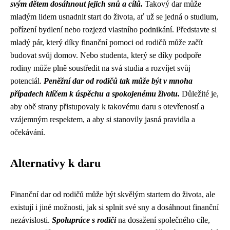
svým dětem dosáhnout jejich snů a cílů.
Takový dar může
mladým lidem usnadnit start do života, ať už se jedná o studium,
pořízení bydlení nebo rozjezd vlastního podnikání. Představte si
mladý pár, který díky finanční pomoci od rodičů může začít
budovat svůj domov. Nebo studenta, který se díky podpoře
rodiny může plně soustředit na svá studia a rozvíjet svůj
potenciál.
Peněžní dar od rodičů tak může být v mnoha
případech klíčem k úspěchu a spokojenému životu.
Důležité je,
aby obě strany přistupovaly k takovému daru s otevřeností a
vzájemným respektem, a aby si stanovily jasná pravidla a
očekávání.
Alternativy k daru
Finanční dar od rodičů může být skvělým startem do života, ale
existují i ​​jiné možnosti, jak si splnit své sny a dosáhnout finanční
nezávislosti.
Spolupráce s rodiči
na dosažení společného cíle,