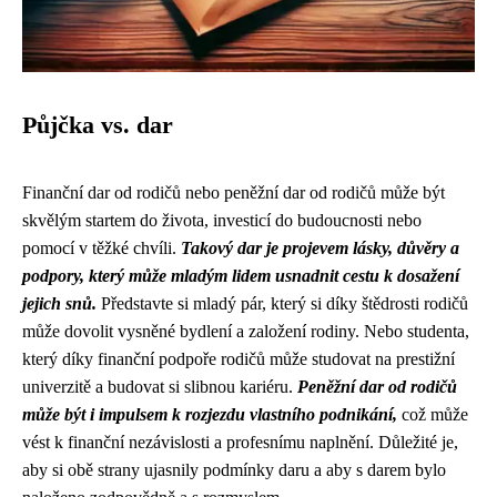
Půjčka vs. dar
Finanční dar od rodičů nebo peněžní dar od rodičů může být
skvělým startem do života, investicí do budoucnosti nebo
pomocí v těžké chvíli.
Takový dar je projevem lásky, důvěry a
podpory, který může mladým lidem usnadnit cestu k dosažení
jejich snů.
Představte si mladý pár, který si díky štědrosti rodičů
může dovolit vysněné bydlení a založení rodiny. Nebo studenta,
který díky finanční podpoře rodičů může studovat na prestižní
univerzitě a budovat si slibnou kariéru.
Peněžní dar od rodičů
může být i impulsem k rozjezdu vlastního podnikání,
což může
vést k finanční nezávislosti a profesnímu naplnění. Důležité je,
aby si obě strany ujasnily podmínky daru a aby s darem bylo