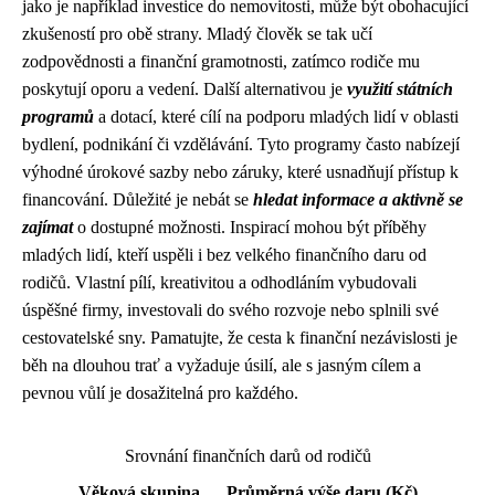
jako je například investice do nemovitosti, může být obohacující
zkušeností pro obě strany. Mladý člověk se tak učí
zodpovědnosti a finanční gramotnosti, zatímco rodiče mu
poskytují oporu a vedení. Další alternativou je
využití státních
programů
a dotací, které cílí na podporu mladých lidí v oblasti
bydlení, podnikání či vzdělávání. Tyto programy často nabízejí
výhodné úrokové sazby nebo záruky, které usnadňují přístup k
financování. Důležité je nebát se
hledat informace a aktivně se
zajímat
o dostupné možnosti. Inspirací mohou být příběhy
mladých lidí, kteří uspěli i bez velkého finančního daru od
rodičů. Vlastní pílí, kreativitou a odhodláním vybudovali
úspěšné firmy, investovali do svého rozvoje nebo splnili své
cestovatelské sny. Pamatujte, že cesta k finanční nezávislosti je
běh na dlouhou trať a vyžaduje úsilí, ale s jasným cílem a
pevnou vůlí je dosažitelná pro každého.
Srovnání finančních darů od rodičů
Věková skupina
Průměrná výše daru (Kč)