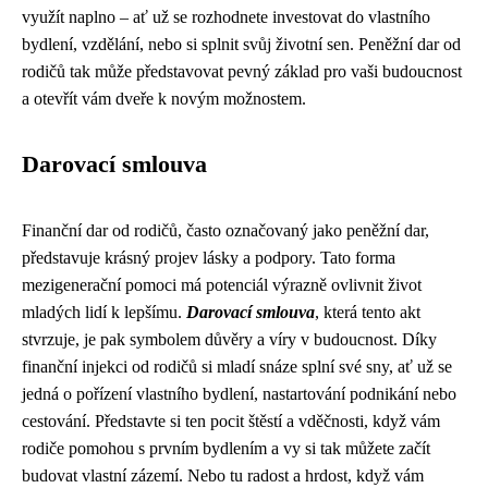
využít naplno – ať už se rozhodnete investovat do vlastního
bydlení, vzdělání, nebo si splnit svůj životní sen. Peněžní dar od
rodičů tak může představovat pevný základ pro vaši budoucnost
a otevřít vám dveře k novým možnostem.
Darovací smlouva
Finanční dar od rodičů, často označovaný jako peněžní dar,
představuje krásný projev lásky a podpory. Tato forma
mezigenerační pomoci má potenciál výrazně ovlivnit život
mladých lidí k lepšímu.
Darovací smlouva
, která tento akt
stvrzuje, je pak symbolem důvěry a víry v budoucnost. Díky
finanční injekci od rodičů si mladí snáze splní své sny, ať už se
jedná o pořízení vlastního bydlení, nastartování podnikání nebo
cestování. Představte si ten pocit štěstí a vděčnosti, když vám
rodiče pomohou s prvním bydlením a vy si tak můžete začít
budovat vlastní zázemí. Nebo tu radost a hrdost, když vám