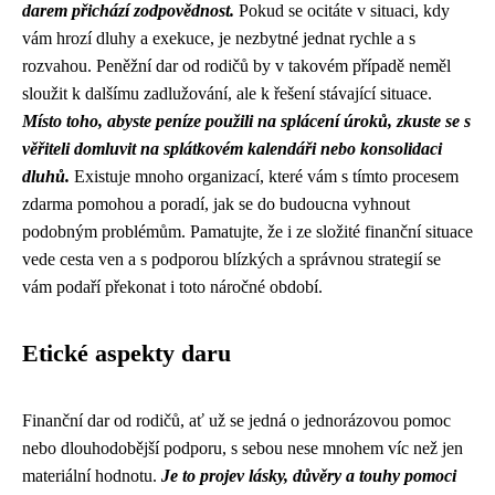
darem přichází zodpovědnost.
Pokud se ocitáte v situaci, kdy
vám hrozí dluhy a exekuce, je nezbytné jednat rychle a s
rozvahou. Peněžní dar od rodičů by v takovém případě neměl
sloužit k dalšímu zadlužování, ale k řešení stávající situace.
Místo toho, abyste peníze použili na splácení úroků, zkuste se s
věřiteli domluvit na splátkovém kalendáři nebo konsolidaci
dluhů.
Existuje mnoho organizací, které vám s tímto procesem
zdarma pomohou a poradí, jak se do budoucna vyhnout
podobným problémům. Pamatujte, že i ze složité finanční situace
vede cesta ven a s podporou blízkých a správnou strategií se
vám podaří překonat i toto náročné období.
Etické aspekty daru
Finanční dar od rodičů, ať už se jedná o jednorázovou pomoc
nebo dlouhodobější podporu, s sebou nese mnohem víc než jen
materiální hodnotu.
Je to projev lásky, důvěry a touhy pomoci