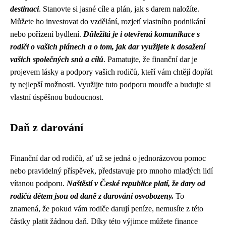
destinaci
. Stanovte si jasné cíle a plán, jak s darem naložíte.
Můžete ho investovat do vzdělání, rozjetí vlastního podnikání
nebo pořízení bydlení.
Důležitá je i otevřená komunikace s
rodiči o vašich plánech a o tom, jak dar využijete k dosažení
vašich společných snů a cílů
. Pamatujte, že finanční dar je
projevem lásky a podpory vašich rodičů, kteří vám chtějí dopřát
ty nejlepší možnosti. Využijte tuto podporu moudře a budujte si
vlastní úspěšnou budoucnost.
Daň z darování
Finanční dar od rodičů, ať už se jedná o jednorázovou pomoc
nebo pravidelný příspěvek, představuje pro mnoho mladých lidí
vítanou podporu.
Naštěstí v České republice platí, že dary od
rodičů dětem jsou od daně z darování osvobozeny.
To
znamená, že pokud vám rodiče darují peníze, nemusíte z této
částky platit žádnou daň. Díky této výjimce můžete finance