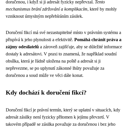
doručenou, i když si ji adresát fyzicky nepřevzal.
Tento
mechanismus brání zdržování a komplikacím
, které by mohly
vzniknout úmyslným nepřebíráním zásilek.
Doručení fikcí má své nezastupitelné místo v právním systému a
přispívá k jeho plynulosti a efektivitě.
Pomáhá chránit práva a
zájmy odesílatelů
a zároveň zajišťuje, aby se důležité informace
dostaly k adresátovi. V praxi to znamená, že například soudní
obsílka, která je řádně uložena na poště a adresát si ji
nepřevezme, se po uplynutí zákonné lhůty považuje za
doručenou a soud může ve věci dále konat.
Kdy dochází k doručení fikcí?
Doručení fikcí je právní termín, který se uplatní v situacích, kdy
adresát zásilky není fyzicky přítomen k jejímu převzetí. V
takovém případě se zásilka považuje za doručenou i bez jeho