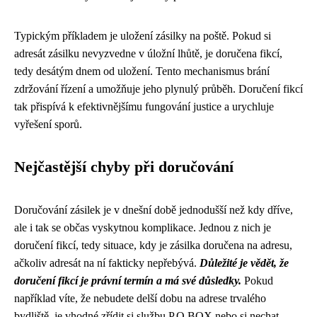
Typickým příkladem je uložení zásilky na poště. Pokud si
adresát zásilku nevyzvedne v úložní lhůtě, je doručena fikcí,
tedy desátým dnem od uložení. Tento mechanismus brání
zdržování řízení a umožňuje jeho plynulý průběh. Doručení fikcí
tak přispívá k efektivnějšímu fungování justice a urychluje
vyřešení sporů.
Nejčastější chyby při doručování
Doručování zásilek je v dnešní době jednodušší než kdy dříve,
ale i tak se občas vyskytnou komplikace. Jednou z nich je
doručení fikcí, tedy situace, kdy je zásilka doručena na adresu,
ačkoliv adresát na ní fakticky nepřebývá.
Důležité je vědět, že
doručení fikcí je právní termín a má své důsledky.
Pokud
například víte, že nebudete delší dobu na adrese trvalého
bydliště, je vhodné zřídit si službu P.O.BOX nebo si nechat