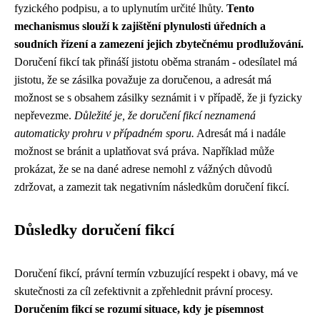
fyzického podpisu, a to uplynutím určité lhůty.
Tento
mechanismus slouží k zajištění plynulosti úředních a
soudních řízení a zamezení jejich zbytečnému prodlužování.
Doručení fikcí tak přináší jistotu oběma stranám - odesílatel má
jistotu, že se zásilka považuje za doručenou, a adresát má
možnost se s obsahem zásilky seznámit i v případě, že ji fyzicky
nepřevezme.
Důležité je, že doručení fikcí neznamená
automaticky prohru v případném sporu.
Adresát má i nadále
možnost se bránit a uplatňovat svá práva. Například může
prokázat, že se na dané adrese nemohl z vážných důvodů
zdržovat, a zamezit tak negativním následkům doručení fikcí.
Důsledky doručení fikcí
Doručení fikcí, právní termín vzbuzující respekt i obavy, má ve
skutečnosti za cíl zefektivnit a zpřehlednit právní procesy.
Doručením fikcí se rozumí situace, kdy je písemnost