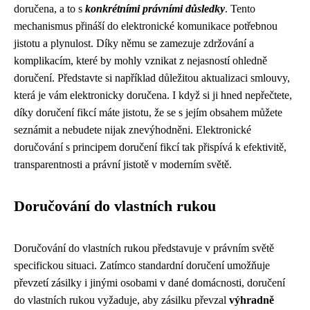
doručena, a to s
konkrétními právními důsledky
. Tento
mechanismus přináší do elektronické komunikace potřebnou
jistotu a plynulost. Díky němu se zamezuje zdržování a
komplikacím, které by mohly vznikat z nejasností ohledně
doručení. Představte si například důležitou aktualizaci smlouvy,
která je vám elektronicky doručena. I když si ji hned nepřečtete,
díky doručení fikcí máte jistotu, že se s jejím obsahem můžete
seznámit a nebudete nijak znevýhodněni. Elektronické
doručování s principem doručení fikcí tak přispívá k efektivitě,
transparentnosti a právní jistotě v moderním světě.
Doručování do vlastních rukou
Doručování do vlastních rukou představuje v právním světě
specifickou situaci. Zatímco standardní doručení umožňuje
převzetí zásilky i jinými osobami v dané domácnosti, doručení
do vlastních rukou vyžaduje, aby zásilku převzal
výhradně