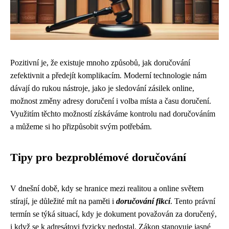
Pozitivní je, že existuje mnoho způsobů, jak doručování
zefektivnit a předejít komplikacím. Moderní technologie nám
dávají do rukou nástroje, jako je sledování zásilek online,
možnost změny adresy doručení i volba místa a času doručení.
Využitím těchto možností získáváme kontrolu nad doručováním
a můžeme si ho přizpůsobit svým potřebám.
Tipy pro bezproblémové doručování
V dnešní době, kdy se hranice mezi realitou a online světem
stírají, je důležité mít na paměti i
doručování fikcí
. Tento právní
termín se týká situací, kdy je dokument považován za doručený,
i když se k adresátovi fyzicky nedostal. Zákon stanovuje jasné