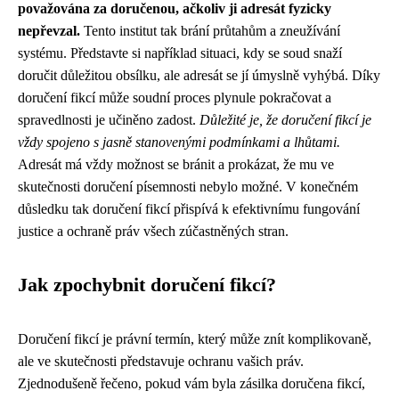
považována za doručenou, ačkoliv ji adresát fyzicky
nepřevzal.
Tento institut tak brání průtahům a zneužívání
systému. Představte si například situaci, kdy se soud snaží
doručit důležitou obsílku, ale adresát se jí úmyslně vyhýbá. Díky
doručení fikcí může soudní proces plynule pokračovat a
spravedlnosti je učiněno zadost.
Důležité je, že doručení fikcí je
vždy spojeno s jasně stanovenými podmínkami a lhůtami.
Adresát má vždy možnost se bránit a prokázat, že mu ve
skutečnosti doručení písemnosti nebylo možné. V konečném
důsledku tak doručení fikcí přispívá k efektivnímu fungování
justice a ochraně práv všech zúčastněných stran.
Jak zpochybnit doručení fikcí?
Doručení fikcí je právní termín, který může znít komplikovaně,
ale ve skutečnosti představuje ochranu vašich práv.
Zjednodušeně řečeno, pokud vám byla zásilka doručena fikcí,