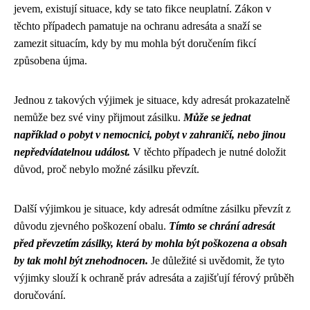
jevem, existují situace, kdy se tato fikce neuplatní. Zákon v
těchto případech pamatuje na ochranu adresáta a snaží se
zamezit situacím, kdy by mu mohla být doručením fikcí
způsobena újma.
Jednou z takových výjimek je situace, kdy adresát prokazatelně
nemůže bez své viny přijmout zásilku.
Může se jednat
například o pobyt v nemocnici, pobyt v zahraničí, nebo jinou
nepředvídatelnou událost.
V těchto případech je nutné doložit
důvod, proč nebylo možné zásilku převzít.
Další výjimkou je situace, kdy adresát odmítne zásilku převzít z
důvodu zjevného poškození obalu.
Tímto se chrání adresát
před převzetím zásilky, která by mohla být poškozena a obsah
by tak mohl být znehodnocen.
Je důležité si uvědomit, že tyto
výjimky slouží k ochraně práv adresáta a zajišťují férový průběh
doručování.