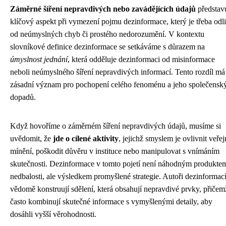
Záměrné šíření nepravdivých nebo zavádějících údajů
představ
klíčový aspekt při vymezení pojmu dezinformace, který je třeba odli
od neúmyslných chyb či prostého nedorozumění. V kontextu
slovníkové definice dezinformace se setkáváme s důrazem na
úmyslnost jednání
, která odděluje dezinformaci od misinformace
neboli neúmyslného šíření nepravdivých informací. Tento rozdíl má
zásadní význam pro pochopení celého fenoménu a jeho společensk
dopadů.
Když hovoříme o záměrném šíření nepravdivých údajů, musíme si
uvědomit, že
jde o cílené aktivity
, jejichž smyslem je ovlivnit veřej
mínění, poškodit důvěru v instituce nebo manipulovat s vnímáním
skutečnosti. Dezinformace v tomto pojetí není náhodným produkte
nedbalosti, ale výsledkem promyšlené strategie. Autoři dezinformac
vědomě konstruují sdělení, která obsahují nepravdivé prvky, přičem
často kombinují skutečné informace s vymyšlenými detaily, aby
dosáhli vyšší věrohodnosti.