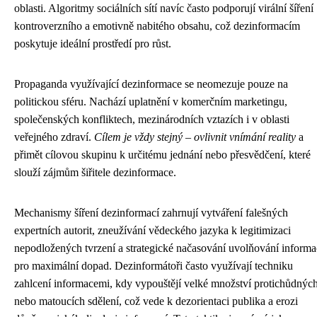
oblasti. Algoritmy sociálních sítí navíc často podporují virální šíření
kontroverzního a emotivně nabitého obsahu, což dezinformacím
poskytuje ideální prostředí pro růst.
Propaganda využívající dezinformace se neomezuje pouze na
politickou sféru. Nachází uplatnění v komerčním marketingu,
společenských konfliktech, mezinárodních vztazích i v oblasti
veřejného zdraví.
Cílem je vždy stejný – ovlivnit vnímání reality
a
přimět cílovou skupinu k určitému jednání nebo přesvědčení, které
slouží zájmům šiřitele dezinformace.
Mechanismy šíření dezinformací zahrnují vytváření falešných
expertních autorit, zneužívání vědeckého jazyka k legitimizaci
nepodložených tvrzení a strategické načasování uvolňování informa
pro maximální dopad. Dezinformátoři často využívají techniku
zahlcení informacemi, kdy vypouštějí velké množství protichůdnýc
nebo matoucích sdělení, což vede k dezorientaci publika a erozi