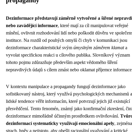
propagandy
Dezinformace představují záměrně vytvořené a šířené nepravd
nebo zavádějící informace
, které mají za cíl manipulovat veřejné
mínění, ovlivnit rozhodování lidí nebo poškodit důvěru ve společen
instituce. Na rozdíl od pouhých omylů či chyb v komunikaci jsou
dezinformace charakteristické svým
úmyslným záměrem klamat
a
vyvolat specifickou reakci u cílového publika. Slovníkový význam
tohoto pojmu zdůrazňuje především aspekt vědomého šíření
nepravdivých údajů s cílem zmást nebo oklamat příjemce informace
V kontextu manipulace a propagandy fungují dezinformace jako
sofistikovaný nástroj, který využívá psychologických mechanismů 
lidské tendence věřit informacím, které potvrzují jejich již existující
přesvědčení. Tento fenomén, známý jako konfirmační zkreslení, čin
dezinformace mimořádně účinným prostředkem ovlivňování.
Tvůrc
dezinformací systematicky využívají emocionální apely
, zejména
strach, hněv a nejistotu, aby obešli racionální uvažování a kritické