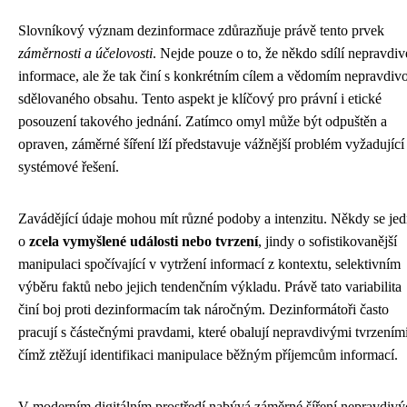
Slovníkový význam dezinformace zdůrazňuje právě tento prvek
záměrnosti a účelovosti
. Nejde pouze o to, že někdo sdílí nepravdiv
informace, ale že tak činí s konkrétním cílem a vědomím nepravdivo
sdělovaného obsahu. Tento aspekt je klíčový pro právní i etické
posouzení takového jednání. Zatímco omyl může být odpuštěn a
opraven, záměrné šíření lží představuje vážnější problém vyžadující
systémové řešení.
Zavádějící údaje mohou mít různé podoby a intenzitu. Někdy se je
o
zcela vymyšlené události nebo tvrzení
, jindy o sofistikovanější
manipulaci spočívající v vytržení informací z kontextu, selektivním
výběru faktů nebo jejich tendenčním výkladu. Právě tato variabilita
činí boj proti dezinformacím tak náročným. Dezinformátoři často
pracují s částečnými pravdami, které obalují nepravdivými tvrzeními
čímž ztěžují identifikaci manipulace běžným příjemcům informací.
V moderním digitálním prostředí nabývá záměrné šíření nepravdivý