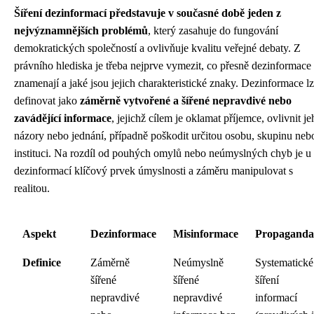
Šíření dezinformací představuje v současné době jeden z
nejvýznamnějších problémů
, který zasahuje do fungování
demokratických společností a ovlivňuje kvalitu veřejné debaty. Z
právního hlediska je třeba nejprve vymezit, co přesně dezinformace
znamenají a jaké jsou jejich charakteristické znaky. Dezinformace l
definovat jako
záměrně vytvořené a šířené nepravdivé nebo
zavádějící informace
, jejichž cílem je oklamat příjemce, ovlivnit je
názory nebo jednání, případně poškodit určitou osobu, skupinu neb
instituci. Na rozdíl od pouhých omylů nebo neúmyslných chyb je u
dezinformací klíčový prvek úmyslnosti a záměru manipulovat s
realitou.
Aspekt
Dezinformace
Misinformace
Propaganda
Definice
Záměrně
Neúmyslně
Systematické
šířené
šířené
šíření
nepravdivé
nepravdivé
informací