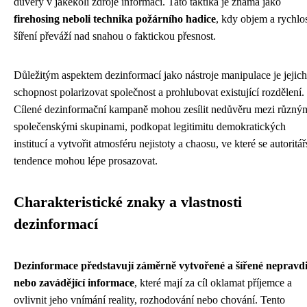
důvěry v jakékoli zdroje informací. Tato taktika je známá jako
firehosing neboli technika požárního hadice
, kdy objem a rychlo
šíření převáží nad snahou o faktickou přesnost.
Důležitým aspektem dezinformací jako nástroje manipulace je jejich
schopnost polarizovat společnost a prohlubovat existující rozdělení.
Cílené dezinformační kampaně mohou zesílit nedůvěru mezi různý
společenskými skupinami, podkopat legitimitu demokratických
institucí a vytvořit atmosféru nejistoty a chaosu, ve které se autoritá
tendence mohou lépe prosazovat.
Charakteristické znaky a vlastnosti
dezinformací
Dezinformace představují záměrně vytvořené a šířené nepravd
nebo zavádějící informace
, které mají za cíl oklamat příjemce a
ovlivnit jeho vnímání reality, rozhodování nebo chování. Tento