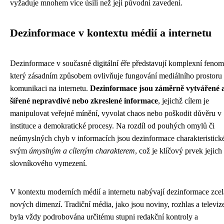
vyžaduje mnohem více úsilí než její původní zavedení.
Dezinformace v kontextu médií a internetu
Dezinformace v současné digitální éře představují komplexní fenom
který zásadním způsobem ovlivňuje fungování mediálního prostoru
komunikaci na internetu.
Dezinformace jsou záměrně vytvářené 
šířené nepravdivé nebo zkreslené informace
, jejichž cílem je
manipulovat veřejné mínění, vyvolat chaos nebo poškodit důvěru v
instituce a demokratické procesy. Na rozdíl od pouhých omylů či
neúmyslných chyb v informacích jsou dezinformace charakteristick
svým
úmyslným a cíleným charakterem
, což je klíčový prvek jejich
slovníkového vymezení.
V kontextu moderních médií a internetu nabývají dezinformace zcel
nových dimenzí. Tradiční média, jako jsou noviny, rozhlas a televiz
byla vždy podrobována určitému stupni redakční kontroly a