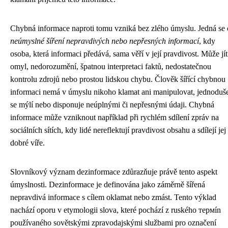
Chybná informace naproti tomu vzniká bez zlého úmyslu. Jedná se 
neúmyslné šíření nepravdivých nebo nepřesných informací
, kdy
osoba, která informaci předává, sama věří v její pravdivost. Může jít
omyl, nedorozumění, špatnou interpretaci faktů, nedostatečnou
kontrolu zdrojů nebo prostou lidskou chybu. Člověk šířící chybnou
informaci nemá v úmyslu nikoho klamat ani manipulovat, jednoduš
se mýlí nebo disponuje neúplnými či nepřesnými údaji. Chybná
informace může vzniknout například při rychlém sdílení zpráv na
sociálních sítích, kdy lidé nereflektují pravdivost obsahu a sdílejí jej
dobré víře.
Slovníkový význam dezinformace zdůrazňuje právě tento aspekt
úmyslnosti. Dezinformace je definována jako záměrně šířená
nepravdivá informace s cílem oklamat nebo zmást. Tento výklad
nachází oporu v etymologii slova, které pochází z ruského термín
používaného sovětskými zpravodajskými službami pro označení