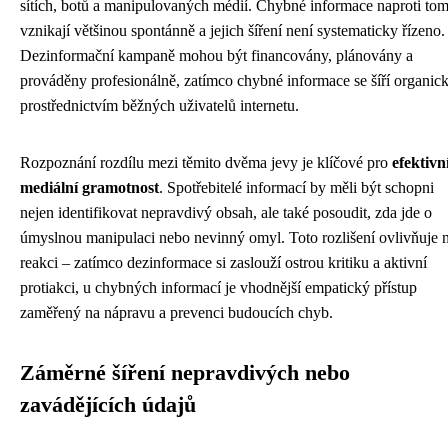
sítích, botů a manipulovaných médií. Chybné informace naproti to
vznikají většinou spontánně a jejich šíření není systematicky řízeno.
Dezinformační kampaně mohou být financovány, plánovány a
prováděny profesionálně, zatímco chybné informace se šíří organic
prostřednictvím běžných uživatelů internetu.
Rozpoznání rozdílu mezi těmito dvěma jevy je klíčové pro
efektivn
mediální gramotnost
. Spotřebitelé informací by měli být schopni
nejen identifikovat nepravdivý obsah, ale také posoudit, zda jde o
úmyslnou manipulaci nebo nevinný omyl. Toto rozlišení ovlivňuje n
reakci – zatímco dezinformace si zaslouží ostrou kritiku a aktivní
protiakci, u chybných informací je vhodnější empatický přístup
zaměřený na nápravu a prevenci budoucích chyb.
Záměrné šíření nepravdivých nebo
zavádějících údajů