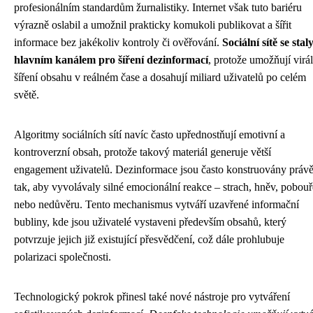
profesionálním standardům žurnalistiky. Internet však tuto bariéru
výrazně oslabil a umožnil prakticky komukoli publikovat a šířit
informace bez jakékoliv kontroly či ověřování.
Sociální sítě se stal
hlavním kanálem pro šíření dezinformací
, protože umožňují virál
šíření obsahu v reálném čase a dosahují miliard uživatelů po celém
světě.
Algoritmy sociálních sítí navíc často upřednostňují emotivní a
kontroverzní obsah, protože takový materiál generuje větší
engagement uživatelů. Dezinformace jsou často konstruovány práv
tak, aby vyvolávaly silné emocionální reakce – strach, hněv, pobouř
nebo nedůvěru. Tento mechanismus vytváří uzavřené informační
bubliny, kde jsou uživatelé vystaveni především obsahů, který
potvrzuje jejich již existující přesvědčení, což dále prohlubuje
polarizaci společnosti.
Technologický pokrok přinesl také nové nástroje pro vytváření