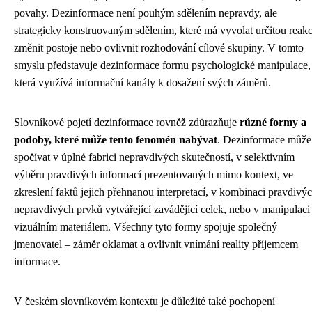
povahy. Dezinformace není pouhým sdělením nepravdy, ale
strategicky konstruovaným sdělením, které má vyvolat určitou reakc
změnit postoje nebo ovlivnit rozhodování cílové skupiny. V tomto
smyslu představuje dezinformace formu psychologické manipulace,
která využívá informační kanály k dosažení svých záměrů.
Slovníkové pojetí dezinformace rovněž zdůrazňuje
různé formy a
podoby, které může tento fenomén nabývat
. Dezinformace může
spočívat v úplné fabrici nepravdivých skutečností, v selektivním
výběru pravdivých informací prezentovaných mimo kontext, ve
zkreslení faktů jejich přehnanou interpretací, v kombinaci pravdivý
nepravdivých prvků vytvářející zavádějící celek, nebo v manipulaci
vizuálním materiálem. Všechny tyto formy spojuje společný
jmenovatel – záměr oklamat a ovlivnit vnímání reality příjemcem
informace.
V českém slovníkovém kontextu je důležité také pochopení