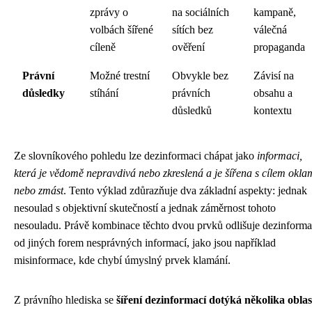
zprávy o
na sociálních
kampaně,
volbách šířené
sítích bez
válečná
cíleně
ověření
propaganda
Právní
Možné trestní
Obvykle bez
Závisí na
důsledky
stíhání
právních
obsahu a
důsledků
kontextu
Ze slovníkového pohledu lze dezinformaci chápat jako
informaci,
která je vědomě nepravdivá nebo zkreslená a je šířena s cílem okla
nebo zmást
. Tento výklad zdůrazňuje dva základní aspekty: jednak
nesoulad s objektivní skutečností a jednak záměrnost tohoto
nesouladu. Právě kombinace těchto dvou prvků odlišuje dezinforma
od jiných forem nesprávných informací, jako jsou například
misinformace, kde chybí úmyslný prvek klamání.
Z právního hlediska se
šíření dezinformací dotýká několika oblas