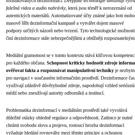
sofistikovaných dezinformací.
Deepfake technologie umožňují vytvá
falešná videa a audio nahrávky
, která jsou téměř k nerozeznání od
autentických materiálů. Automatizované účty známé jako boti moh
masově šířit dezinformační kampaně a vytvářet dojem masové
podpory určitých názorů nebo tvrzení. Tyto technologické možnosti
činí dezinformace stále nebezpečnějšími a obtížněji rozpoznatelnými
Mediální gramotnost se v tomto kontextu stává klíčovou kompetenc
pro každého občana.
Schopnost kriticky hodnotit zdroje informa
ověřovat fakta a rozpoznávat manipulativní techniky
je nezbytn
pro navigaci v současném informačním prostředí. Dezinformace čas
využívají zdánlivě důvěryhodné zdroje, napodobují vzhled seriózní
médií nebo zneužívají autority odborníků a institucí.
Problematika dezinformací v mediálním prostředí také vyvolává
důležité otázky ohledně regulace a odpovědnosti. Zatímco je nutné
chránit svobodu slova a projevu, rostoucí hrozba dezinformací
vyžaduje hledání rovnováhy mezi těmito principy a ochranou