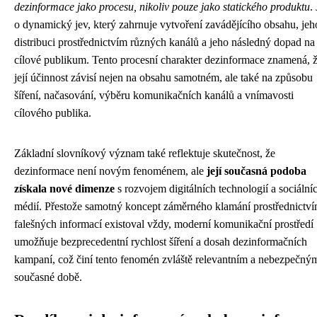
dezinformace jako procesu, nikoliv pouze jako statického produktu
.
o dynamický jev, který zahrnuje vytvoření zavádějícího obsahu, jeh
distribuci prostřednictvím různých kanálů a jeho následný dopad na
cílové publikum. Tento procesní charakter dezinformace znamená, 
její účinnost závisí nejen na obsahu samotném, ale také na způsobu
šíření, načasování, výběru komunikačních kanálů a vnímavosti
cílového publika.
Základní slovníkový význam také reflektuje skutečnost, že
dezinformace není novým fenoménem, ale
její současná podoba
získala nové dimenze
s rozvojem digitálních technologií a sociální
médií. Přestože samotný koncept záměrného klamání prostřednictv
falešných informací existoval vždy, moderní komunikační prostředí
umožňuje bezprecedentní rychlost šíření a dosah dezinformačních
kampaní, což činí tento fenomén zvláště relevantním a nebezpečný
současné době.