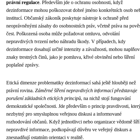
právní regulace
. Především jde o ochranu osobnosti, když
dezinformace mohou poškozovat dobré jméno konkrétních osob ne
institucí. Občanský zákoník poskytuje nástroje k ochraně před
neoprávněnými zásahy do osobnostních práv, včetně práva na pověs
čest. Poškozená osoba může požadovat omluvu, odvolání
nepravdivých tvrzení nebo náhradu škody. V případech, kdy
dezinformace dosahují určité intenzity a závažnosti, mohou naplňova
znaky trestných činů, jako je pomluva, křivé obvinění nebo šíření
poplašné zprávy.
Etická dimenze problematiky dezinformací sahá ještě hlouběji než
právní rovina.
Záměrné šíření nepravdivých informací představuje
porušení základních etických principů
, na nichž stojí fungování
demokratické společnosti. Jde především o princip pravdivosti, který
nezbytný pro smysluplnou veřejnou diskusi a informované
rozhodování občanů. Když jednotlivci nebo organizace vědomě šíří
nepravdivé informace, podkopávají důvěru ve veřejný diskurs a
znesnadňují ostatním orientaci v realitě.