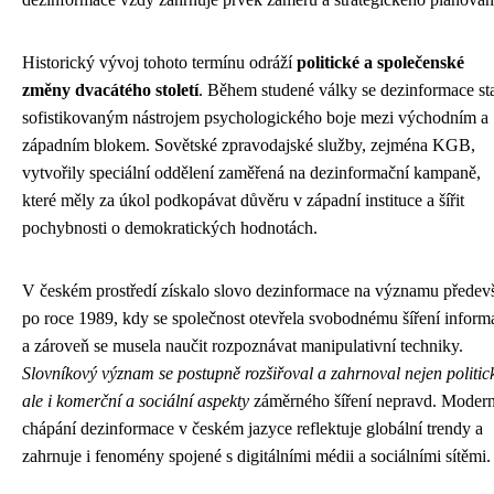
Historický vývoj tohoto termínu odráží
politické a společenské
změny dvacátého století
. Během studené války se dezinformace st
sofistikovaným nástrojem psychologického boje mezi východním a
západním blokem. Sovětské zpravodajské služby, zejména KGB,
vytvořily speciální oddělení zaměřená na dezinformační kampaně,
které měly za úkol podkopávat důvěru v západní instituce a šířit
pochybnosti o demokratických hodnotách.
V českém prostředí získalo slovo dezinformace na významu předev
po roce 1989, kdy se společnost otevřela svobodnému šíření inform
a zároveň se musela naučit rozpoznávat manipulativní techniky.
Slovníkový význam se postupně rozšiřoval a zahrnoval nejen politic
ale i komerční a sociální aspekty
záměrného šíření nepravd. Modern
chápání dezinformace v českém jazyce reflektuje globální trendy a
zahrnuje i fenomény spojené s digitálními médii a sociálními sítěmi.