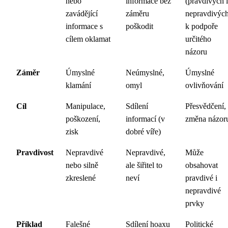
nebo
informace bez
(pravdivých i
zavádějící
záměru
nepravdivých
informace s
poškodit
k podpoře
cílem oklamat
určitého
názoru
Záměr
Úmyslné
Neúmyslné,
Úmyslné
klamání
omyl
ovlivňování
Cíl
Manipulace,
Sdílení
Přesvědčení,
poškození,
informací (v
změna názor
zisk
dobré víře)
Pravdivost
Nepravdivé
Nepravdivé,
Může
nebo silně
ale šiřitel to
obsahovat
zkreslené
neví
pravdivé i
nepravdivé
prvky
Příklad
Falešné
Sdílení hoaxu
Politické