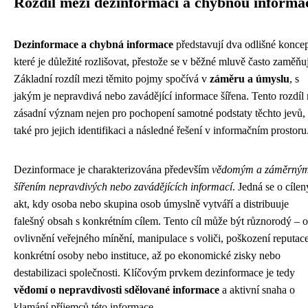
Rozdíl mezi dezinformací a chybnou informa
Dezinformace a chybná informace
představují dva odlišné koncep
které je důležité rozlišovat, přestože se v běžné mluvě často zaměňuj
Základní rozdíl mezi těmito pojmy spočívá v
záměru a úmyslu
, s
jakým je nepravdivá nebo zavádějící informace šířena. Tento rozdíl
zásadní význam nejen pro pochopení samotné podstaty těchto jevů, 
také pro jejich identifikaci a následné řešení v informačním prostoru
Dezinformace je charakterizována především
vědomým a záměrný
šířením nepravdivých nebo zavádějících informací
. Jedná se o cílen
akt, kdy osoba nebo skupina osob úmyslně vytváří a distribuuje
falešný obsah s konkrétním cílem. Tento cíl může být různorodý – 
ovlivnění veřejného mínění, manipulace s voliči, poškození reputac
konkrétní osoby nebo instituce, až po ekonomické zisky nebo
destabilizaci společnosti. Klíčovým prvkem dezinformace je tedy
vědomí o nepravdivosti sdělované informace
a aktivní snaha o
klamání příjemců této informace.