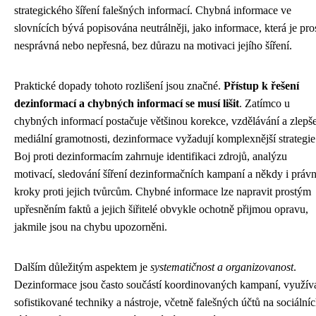
strategického šíření falešných informací. Chybná informace ve
slovnících bývá popisována neutrálněji, jako informace, která je pro
nesprávná nebo nepřesná, bez důrazu na motivaci jejího šíření.
Praktické dopady tohoto rozlišení jsou značné.
Přístup k řešení
dezinformací a chybných informací se musí lišit
. Zatímco u
chybných informací postačuje většinou korekce, vzdělávání a zlepš
mediální gramotnosti, dezinformace vyžadují komplexnější strategie
Boj proti dezinformacím zahrnuje identifikaci zdrojů, analýzu
motivací, sledování šíření dezinformačních kampaní a někdy i právn
kroky proti jejich tvůrcům. Chybné informace lze napravit prostým
upřesněním faktů a jejich šiřitelé obvykle ochotně přijmou opravu,
jakmile jsou na chybu upozorněni.
Dalším důležitým aspektem je
systematičnost a organizovanost
.
Dezinformace jsou často součástí koordinovaných kampaní, využíva
sofistikované techniky a nástroje, včetně falešných účtů na sociální