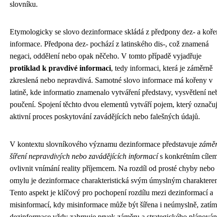
slovníku.
Etymologicky se slovo dezinformace skládá z předpony dez- a koře
informace. Předpona dez- pochází z latinského dis-, což znamená
negaci, oddělení nebo opak něčeho. V tomto případě vyjadřuje
protiklad k pravdivé informaci
, tedy informaci, která je záměrně
zkreslená nebo nepravdivá. Samotné slovo informace má kořeny v
latině, kde informatio znamenalo vytváření představy, vysvětlení ne
poučení. Spojení těchto dvou elementů vytváří pojem, který označu
aktivní proces poskytování zavádějících nebo falešných údajů.
V kontextu slovníkového významu dezinformace představuje
zámě
šíření nepravdivých nebo zavádějících informací
s konkrétním cíle
ovlivnit vnímání reality příjemcem. Na rozdíl od prosté chyby nebo
omylu je dezinformace charakteristická svým úmyslným charaktere
Tento aspekt je klíčový pro pochopení rozdílu mezi dezinformací a
misinformací, kdy misinformace může být šířena i neúmyslně, zatí
dezinformace vždy zahrnuje prvek záměru a strategického plánován