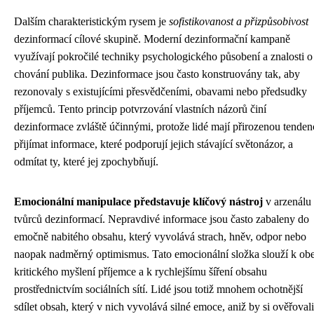
Dalším charakteristickým rysem je
sofistikovanost a přizpůsobivost
dezinformací cílové skupině. Moderní dezinformační kampaně
využívají pokročilé techniky psychologického působení a znalosti o
chování publika. Dezinformace jsou často konstruovány tak, aby
rezonovaly s existujícími přesvědčeními, obavami nebo předsudky
příjemců. Tento princip potvrzování vlastních názorů činí
dezinformace zvláště účinnými, protože lidé mají přirozenou tenden
přijímat informace, které podporují jejich stávající světonázor, a
odmítat ty, které jej zpochybňují.
Emocionální manipulace představuje klíčový nástroj
v arzenálu
tvůrců dezinformací. Nepravdivé informace jsou často zabaleny do
emočně nabitého obsahu, který vyvolává strach, hněv, odpor nebo
naopak nadměrný optimismus. Tato emocionální složka slouží k obej
kritického myšlení příjemce a k rychlejšímu šíření obsahu
prostřednictvím sociálních sítí. Lidé jsou totiž mnohem ochotnější
sdílet obsah, který v nich vyvolává silné emoce, aniž by si ověřovali