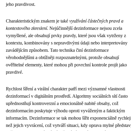
jeho pravdivost.
Charakteristickým znakem je také
využívání částečných pravd a
kontextového zkreslení
. Nejúčinnější dezinformace nejsou zcela
vymyšlené, ale obsahují prvky pravdy, které jsou však vytrženy z
kontextu, kombinovány s nepravdivými údaji nebo interpretovány
zavádějícím způsobem. Tato technika činí dezinformace
věrohodnějšími a obtížněji rozpoznatelnými, protože obsahují
ověřitelné elementy, které mohou při povrchní kontrole projít jako
pravdivé.
Rychlost šíření a virální charakter patří mezi významné vlastnosti
dezinformací v digitálním prostředí. Algoritmy sociálních sítí často
upřednostňují kontroverzní a emocionálně nabité obsahy, což
dezinformacím poskytuje výhodu oproti vyváženým a faktickým
informacím. Dezinformace se tak mohou šířit exponenciálně rychlej
než jejich vyvrácení, což vytváří situaci, kdy oprava mylné předsta