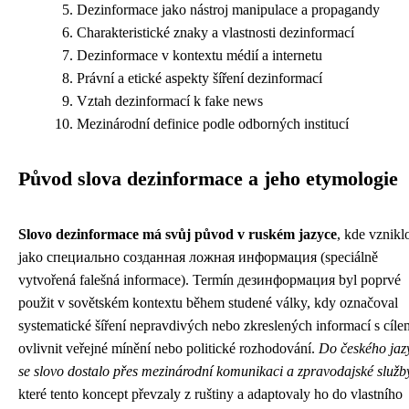
Dezinformace jako nástroj manipulace a propagandy
Charakteristické znaky a vlastnosti dezinformací
Dezinformace v kontextu médií a internetu
Právní a etické aspekty šíření dezinformací
Vztah dezinformací k fake news
Mezinárodní definice podle odborných institucí
Původ slova dezinformace a jeho etymologie
Slovo dezinformace má svůj původ v ruském jazyce
, kde vznikl
jako специально созданная ложная информация (speciálně
vytvořená falešná informace). Termín дезинформация byl poprvé
použit v sovětském kontextu během studené války, kdy označoval
systematické šíření nepravdivých nebo zkreslených informací s cíle
ovlivnit veřejné mínění nebo politické rozhodování.
Do českého jaz
se slovo dostalo přes mezinárodní komunikaci a zpravodajské služb
které tento koncept převzaly z ruštiny a adaptovaly ho do vlastního