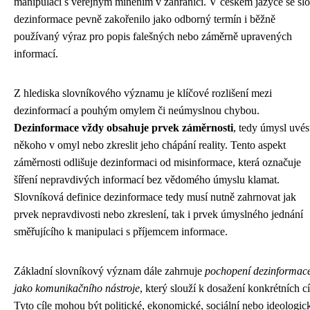
manipulaci s veřejným míněním v zahraničí. V českém jazyce se sl
dezinformace pevně zakořenilo jako odborný termín i běžně
používaný výraz pro popis falešných nebo záměrně upravených
informací.
Z hlediska slovníkového významu je klíčové rozlišení mezi
dezinformací a pouhým omylem či neúmyslnou chybou.
Dezinformace vždy obsahuje prvek záměrnosti
, tedy úmysl uvés
někoho v omyl nebo zkreslit jeho chápání reality. Tento aspekt
záměrnosti odlišuje dezinformaci od misinformace, která označuje
šíření nepravdivých informací bez vědomého úmyslu klamat.
Slovníková definice dezinformace tedy musí nutně zahrnovat jak
prvek nepravdivosti nebo zkreslení, tak i prvek úmyslného jednání
směřujícího k manipulaci s příjemcem informace.
Základní slovníkový význam dále zahrnuje
pochopení dezinformac
jako komunikačního nástroje
, který slouží k dosažení konkrétních cí
Tyto cíle mohou být politické, ekonomické, sociální nebo ideologic