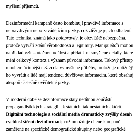
myšlení příjemců.
Dezinformační kampaně často kombinují pravdivé informace s
nepravdivými nebo zavádějícími prvky, což ztěžuje jejich odhalení.
Tato technika, známá jako
polopravdy
, je obzvláště nebezpečná,
protože vytváří zdání věrohodnosti a legitimity. Manipulátoři moho
například vzít skutečnou událost a přidat k ní smyšlené detaily, které
mění celkový kontext a význam původní informace. Takový přístup
mnohem účinnější než zcela vymyšlené příběhy, protože je obtížnějš
ho vyvrátit a lidé mají tendenci důvěřovat informacím, které obsahuj
alespoň částečně ověřitelné prvky.
V moderní době se dezinformace staly nedílnou součástí
propagandistických strategií jak státních, tak nestátních aktérů.
Digitální technologie a sociální média dramaticky zvýšily dosah
rychlost šíření dezinformací
, což umožňuje cílené kampaně
zaměřené na specifické demografické skupiny nebo geografické