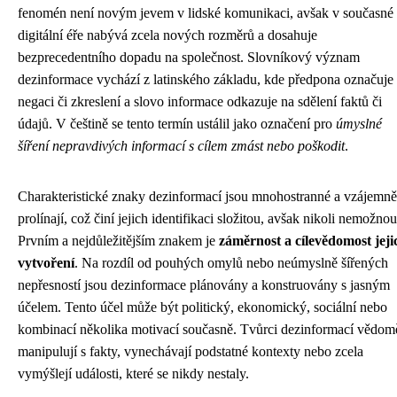
fenomén není novým jevem v lidské komunikaci, avšak v současné
digitální éře nabývá zcela nových rozměrů a dosahuje
bezprecedentního dopadu na společnost. Slovníkový význam
dezinformace vychází z latinského základu, kde předpona označuje
negaci či zkreslení a slovo informace odkazuje na sdělení faktů či
údajů. V češtině se tento termín ustálil jako označení pro
úmyslné
šíření nepravdivých informací s cílem zmást nebo poškodit
.
Charakteristické znaky dezinformací jsou mnohostranné a vzájemně
prolínají, což činí jejich identifikaci složitou, avšak nikoli nemožnou
Prvním a nejdůležitějším znakem je
záměrnost a cílevědomost jeji
vytvoření
. Na rozdíl od pouhých omylů nebo neúmyslně šířených
nepřesností jsou dezinformace plánovány a konstruovány s jasným
účelem. Tento účel může být politický, ekonomický, sociální nebo
kombinací několika motivací současně. Tvůrci dezinformací vědom
manipulují s fakty, vynechávají podstatné kontexty nebo zcela
vymýšlejí události, které se nikdy nestaly.