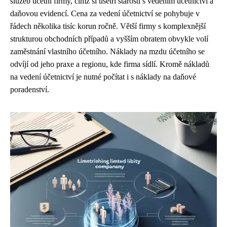
služeb účetní firmy, čímž si ušetří starosti s vedením účetnictví a
daňovou evidencí. Cena za vedení účetnictví se pohybuje v
řádech několika tisíc korun ročně. Větší firmy s komplexnější
strukturou obchodních případů a vyšším obratem obvykle volí
zaměstnání vlastního účetního. Náklady na mzdu účetního se
odvíjí od jeho praxe a regionu, kde firma sídlí. Kromě nákladů
na vedení účetnictví je nutné počítat i s náklady na daňové
poradenství.