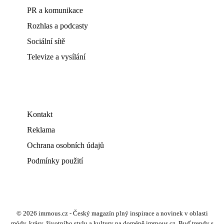
PR a komunikace
Rozhlas a podcasty
Sociální sítě
Televize a vysílání
Kontakt
Reklama
Ochrana osobních údajů
Podmínky použití
© 2026 imrnous.cz - Český magazín plný inspirace a novinek v oblasti
módy, krásy, životního stylu a kultury na doméně imrnous.cz. Buď trendy s