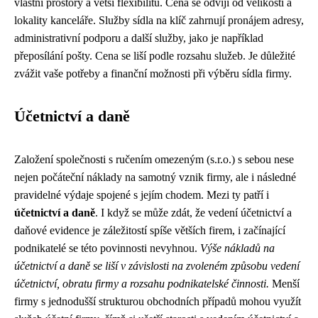
vlastní prostory a větší flexibilitu. Cena se odvíjí od velikosti a
lokality kanceláře. Služby sídla na klíč zahrnují pronájem adresy,
administrativní podporu a další služby, jako je například
přeposílání pošty. Cena se liší podle rozsahu služeb. Je důležité
zvážit vaše potřeby a finanční možnosti při výběru sídla firmy.
Účetnictví a daně
Založení společnosti s ručením omezeným (s.r.o.) s sebou nese
nejen počáteční náklady na samotný vznik firmy, ale i následné
pravidelné výdaje spojené s jejím chodem. Mezi ty patří i
účetnictví a daně
. I když se může zdát, že vedení účetnictví a
daňové evidence je záležitostí spíše větších firem, i začínající
podnikatelé se této povinnosti nevyhnou.
Výše nákladů na
účetnictví a daně se liší v závislosti na zvoleném způsobu vedení
účetnictví, obratu firmy a rozsahu podnikatelské činnosti.
Menší
firmy s jednodušší strukturou obchodních případů mohou využít