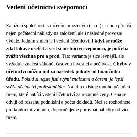
Vedení účetnictví svépomocí
Založení společnosti s ručením omezeným (s.r.o.) s sebou přináší
nejen počáteční náklady na založení, ale i následné provozní
výdaje. Jedním z nich je i vedení účetnictví.
I když se může
zdát lákavé ušetřit a vést si účetnictví svépomocí, je potřeba
zvážit všechna pro a proti.
Tato varianta je sice levnější, ale
vyžaduje znalost zákonů, časovou investici a pečlivost.
Chyby v
účetnictví můžou mít za následek pokuty od finančního
úřadu.
Pokud si nejste jistí svými znalostmi a časem, je lepší
svěřit účetnictví profesionálům.
Na trhu existuje mnoho účetních
firem, které nabízí vedení účetnictví za rozumné ceny. Cena se
odvíjí od rozsahu podnikání a počtu dokladů. Než se rozhodnete
pro konkrétní variantu, doporučujeme porovnat nabídky od více
firem.