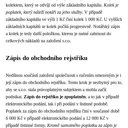
kolektem, který se odvíjí od výše základního kapitálu.
Kolek je
poplatek, který náleží notáři za jeho služby.
V případě
základního kapitálu ve výši 1 Kč činí kolek 1 000 Kč. U vyšších
základních kapitálů se kolek počítá progresivně. Notářský zápis
a kolek je tedy další položkou, kterou je nutné zahrnout do
celkových nákladů na založení s.r.o.
Zápis do obchodního rejstříku
Nedílnou součástí založení společnosti s ručením omezeným je i
její zápis do obchodního rejstříku. Tento krok je nezbytný pro to,
aby se s.r.o. stala právoplatným subjektem a mohla začít
podnikat.
Zápis do rejstříku je zpoplatněn
, a to jak v případě
elektronického podání, tak i při podání v listinné podobě.
Poplatek za zápis do obchodního rejstříku činí v současné době
6 000 Kč v případě elektronického podání a 12 000 Kč v
případě listinné formy.
Kromě samotného poplatku za zápis je