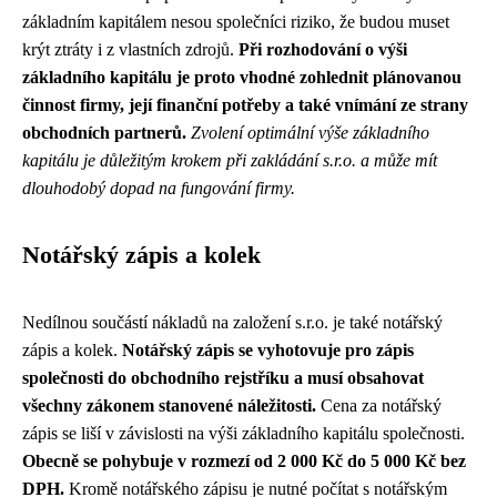
základním kapitálem nesou společníci riziko, že budou muset
krýt ztráty i z vlastních zdrojů.
Při rozhodování o výši
základního kapitálu je proto vhodné zohlednit plánovanou
činnost firmy, její finanční potřeby a také vnímání ze strany
obchodních partnerů.
Zvolení optimální výše základního
kapitálu je důležitým krokem při zakládání s.r.o. a může mít
dlouhodobý dopad na fungování firmy.
Notářský zápis a kolek
Nedílnou součástí nákladů na založení s.r.o. je také notářský
zápis a kolek.
Notářský zápis se vyhotovuje pro zápis
společnosti do obchodního rejstříku a musí obsahovat
všechny zákonem stanovené náležitosti.
Cena za notářský
zápis se liší v závislosti na výši základního kapitálu společnosti.
Obecně se pohybuje v rozmezí od 2 000 Kč do 5 000 Kč bez
DPH.
Kromě notářského zápisu je nutné počítat s notářským