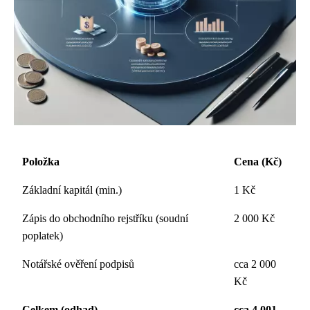
Položka
Cena (Kč)
Základní kapitál (min.)
1 Kč
Zápis do obchodního rejstříku (soudní
2 000 Kč
poplatek)
Notářské ověření podpisů
cca 2 000
Kč
Celkem (odhad)
cca 4 001