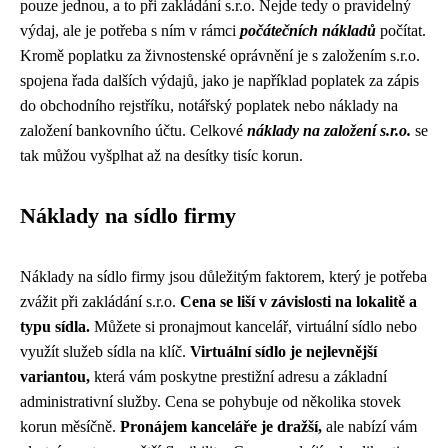
pouze jednou, a to při zakládání s.r.o. Nejde tedy o pravidelný
výdaj, ale je potřeba s ním v rámci
počátečních nákladů
počítat.
Kromě poplatku za živnostenské oprávnění je s založením s.r.o.
spojena řada dalších výdajů, jako je například poplatek za zápis
do obchodního rejstříku, notářský poplatek nebo náklady na
založení bankovního účtu. Celkové
náklady na založení s.r.o.
se
tak můžou vyšplhat až na desítky tisíc korun.
Náklady na sídlo firmy
Náklady na sídlo firmy jsou důležitým faktorem, který je potřeba
zvážit při zakládání s.r.o.
Cena se liší v závislosti na lokalitě a
typu sídla.
Můžete si pronajmout kancelář, virtuální sídlo nebo
využít služeb sídla na klíč.
Virtuální sídlo je nejlevnější
variantou,
která vám poskytne prestižní adresu a základní
administrativní služby. Cena se pohybuje od několika stovek
korun měsíčně.
Pronájem kanceláře je dražší,
ale nabízí vám