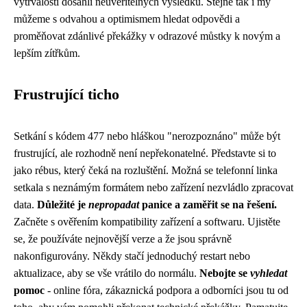
vytrvalosti dosáhli neuvěřitelných výsledků. Stejně tak i my
můžeme s odvahou a optimismem hledat odpovědi a
proměňovat zdánlivé překážky v odrazové můstky k novým a
lepším zítřkům.
Frustrující ticho
Setkání s kódem 477 nebo hláškou "nerozpoznáno" může být
frustrující, ale rozhodně není nepřekonatelné. Představte si to
jako rébus, který čeká na rozluštění. Možná se telefonní linka
setkala s neznámým formátem nebo zařízení nezvládlo zpracovat
data.
Důležité je
nepropadat
panice a zaměřit se na řešení.
Začněte s ověřením kompatibility zařízení a softwaru. Ujistěte
se, že používáte nejnovější verze a že jsou správně
nakonfigurovány. Někdy stačí jednoduchý restart nebo
aktualizace, aby se vše vrátilo do normálu.
Nebojte se
vyhledat
pomoc
- online fóra, zákaznická podpora a odborníci jsou tu od