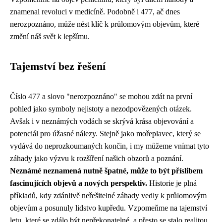
znamenal revoluci v medicíně. Podobně i 477, ač dnes
nerozpoznáno, může nést klíč k průlomovým objevům, které
změní náš svět k lepšímu.
Tajemství bez řešení
Číslo 477 a slovo "nerozpoznáno" se mohou zdát na první
pohled jako symboly nejistoty a nezodpovězených otázek.
Avšak i v neznámých vodách se skrývá krása objevování a
potenciál pro úžasné nálezy. Stejně jako mořeplavec, který se
vydává do neprozkoumaných končin, i my můžeme vnímat tyto
záhady jako výzvu k rozšíření našich obzorů a poznání.
Neznámé neznamená nutně špatné, může to být příslibem
fascinujících objevů a nových perspektiv.
Historie je plná
příkladů, kdy zdánlivě neřešitelné záhady vedly k průlomovým
objevům a posunuly lidstvo kupředu. Vzpomeňme na tajemství
letu, které se zdálo být nepřekonatelné, a přesto se stalo realitou.