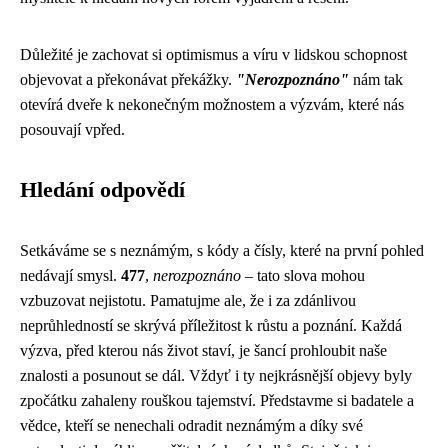
Důležité je zachovat si optimismus a víru v lidskou schopnost
objevovat a překonávat překážky.
"Nerozpoznáno"
nám tak
otevírá dveře k nekonečným možnostem a výzvám, které nás
posouvají vpřed.
Hledání odpovědí
Setkáváme se s neznámým, s kódy a čísly, které na první pohled
nedávají smysl.
477
,
nerozpoznáno
– tato slova mohou
vzbuzovat nejistotu. Pamatujme ale, že i za zdánlivou
neprůhledností se skrývá příležitost k růstu a poznání. Každá
výzva, před kterou nás život staví, je šancí prohloubit naše
znalosti a posunout se dál. Vždyť i ty nejkrásnější objevy byly
zpočátku zahaleny rouškou tajemství. Představme si badatele a
vědce, kteří se nenechali odradit neznámým a díky své