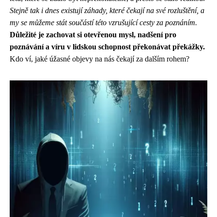
Stejně tak i dnes existují záhady, které čekají na své rozluštění, a
my se můžeme stát součástí této vzrušující cesty za poznáním.
Důležité je zachovat si otevřenou mysl, nadšení pro
poznávání a víru v lidskou schopnost překonávat překážky.
Kdo ví, jaké úžasné objevy na nás čekají za dalším rohem?