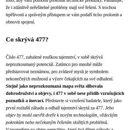
toho, aby vám pomohli překonat technické překážky. Pamatujte,
že i zdánlivě neřešitelné problémy mají své řešení. S trochou
trpělivosti a správným přístupem se vám podaří ticho prolomit a
obnovit spojení.
Co skrývá 477?
Číslo 477, zahalené rouškou tajemství, v sobě skrývá
neprozkoumaný potenciál. Zatímco pro mnohé může
představovat neznámou, pro zvídavé mysli je symbolem
nekonečných možností a výzev čekajících na své odhalení.
Stejně jako neprozkoumaná mapa světa slibovala
dobrodružství a objevy, i 477 v sobě nese příslib vzrušujících
poznatků a inovací.
Představte si vzrušení badatele, který jako
první rozluští záhadu a odhalí tajemství skrytá za 477.
Jeho
objev by mohl otevřít dveře k novým technologiím, vědeckým
pokrokům nebo nečekaným řešením složitých problémů.
Vzpomeňme na objev penicilinu, který byl dílem náhody a