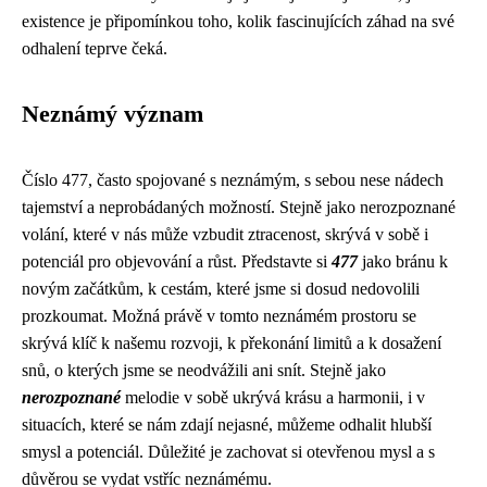
existence je připomínkou toho, kolik fascinujících záhad na své
odhalení teprve čeká.
Neznámý význam
Číslo 477, často spojované s neznámým, s sebou nese nádech
tajemství a neprobádaných možností. Stejně jako nerozpoznané
volání, které v nás může vzbudit ztracenost, skrývá v sobě i
potenciál pro objevování a růst. Představte si
477
jako bránu k
novým začátkům, k cestám, které jsme si dosud nedovolili
prozkoumat. Možná právě v tomto neznámém prostoru se
skrývá klíč k našemu rozvoji, k překonání limitů a k dosažení
snů, o kterých jsme se neodvážili ani snít. Stejně jako
nerozpoznané
melodie v sobě ukrývá krásu a harmonii, i v
situacích, které se nám zdají nejasné, můžeme odhalit hlubší
smysl a potenciál. Důležité je zachovat si otevřenou mysl a s
důvěrou se vydat vstříc neznámému.