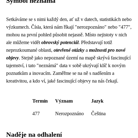
Symbol neznáma
Setkáváme se s nimi každý den, ať už v datech, statistikách nebo
výzkumech. Čísla, která nám říkají "nerozpoznáno" nebo "477",
mohou na první pohled působit nejasně. Místo nejistoty v nich
ale můžeme vidět
obrovský potenciál
. Představují totiž
neprozkoumané oblasti,
otevřené otázky
a
možnosti pro nové
objevy
. Stejně jako nepoznané území na mapě skrývá fascinující
tajemství, i tato "neznámá" data v sobě ukrývají klíč k novým
poznatkům a inovacím. Zaměřme se na ně s nadšením a
kreativitou, a kdo ví, jaké fascinující objevy na nás čekají.
Termín
Význam
Jazyk
477
Nerozpoznáno
Čeština
Naděje na odhalení