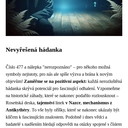
Nevyřešená hádanka
Číslo 477 a nálepka "nerozpoznáno" – pro někoho možná
symboly nejistoty, pro nás ale spíše výzva a brána k novým
objevům!
Zaměřme se na pozitivní aspekt:
každá nerozluštěná
hádanka skrývá potenciál pro fascinující odhalení. Vzpomeňme
na historické záhady, které se nakonec podařilo rozlousknout –
Rosettská deska,
tajemství
linek
v Nazce
,
mechanismus z
Antikythéry
. To vše byly oříšky, které se nakonec ukázaly být
klíčem k fascinujícím znalostem. Podobně i dnes vědci a
badatelé s nadšením hledají odpovědi na otázky spojené s číslem