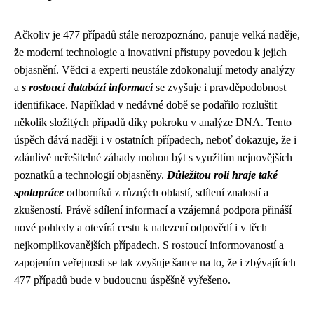
Ačkoliv je 477 případů stále nerozpoznáno, panuje velká naděje,
že moderní technologie a inovativní přístupy povedou k jejich
objasnění. Vědci a experti neustále zdokonalují metody analýzy
a
s rostoucí databází informací
se zvyšuje i pravděpodobnost
identifikace. Například v nedávné době se podařilo rozluštit
několik složitých případů díky pokroku v analýze DNA. Tento
úspěch dává naději i v ostatních případech, neboť dokazuje, že i
zdánlivě neřešitelné záhady mohou být s využitím nejnovějších
poznatků a technologií objasněny.
Důležitou roli hraje také
spolupráce
odborníků z různých oblastí, sdílení znalostí a
zkušeností. Právě sdílení informací a vzájemná podpora přináší
nové pohledy a otevírá cestu k nalezení odpovědí i v těch
nejkomplikovanějších případech. S rostoucí informovaností a
zapojením veřejnosti se tak zvyšuje šance na to, že i zbývajících
477 případů bude v budoucnu úspěšně vyřešeno.