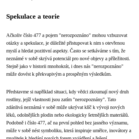
Spekulace a teorie
Ačkoliv číslo 477 a pojem "nerozpoznáno" mohou vzbuzovat
otázky a spekulace, je důležité přistupovat k nim s otevřenou
myslí a hledat pozitivní aspekty. Často se setkáváme s tím, že
neznámé v sobě skrývá potenciál pro nové objevy a příležitosti.
Stejně jako v historii mnohokrát, i dnes nás "nerozpoznáno"
může dovést k překvapivým a prospěným výsledkům.
Představme si například situaci, kdy vědci zkoumají nový druh
rostliny, jejíž vlastnosti jsou zatím "nerozpoznány". Tato
zdánlivá neznámá v sobě může ukrývat klíč k vývoji nových
léků, odolnějších plodin nebo ekologicky šetrnějších materiálů.
Podobně i číslo 477, ač na první pohled bez jasného významu,
může v sobě nést symboliku, která inspiruje umělce, inovátory a
myslitele k hledání nových forem vyjádření a řešení.