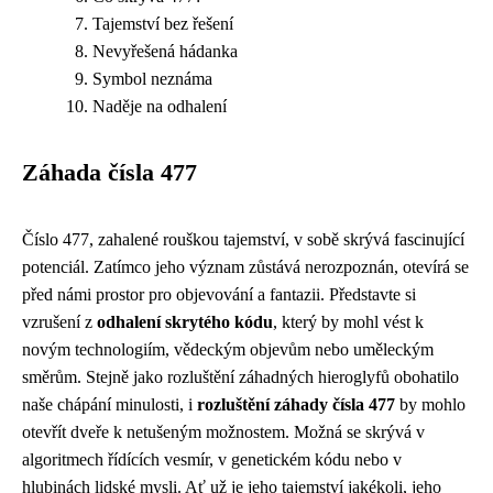
Tajemství bez řešení
Nevyřešená hádanka
Symbol neznáma
Naděje na odhalení
Záhada čísla 477
Číslo 477, zahalené rouškou tajemství, v sobě skrývá fascinující
potenciál. Zatímco jeho význam zůstává nerozpoznán, otevírá se
před námi prostor pro objevování a fantazii. Představte si
vzrušení z
odhalení skrytého kódu
, který by mohl vést k
novým technologiím, vědeckým objevům nebo uměleckým
směrům. Stejně jako rozluštění záhadných hieroglyfů obohatilo
naše chápání minulosti, i
rozluštění záhady čísla 477
by mohlo
otevřít dveře k netušeným možnostem. Možná se skrývá v
algoritmech řídících vesmír, v genetickém kódu nebo v
hlubinách lidské mysli. Ať už je jeho tajemství jakékoli, jeho