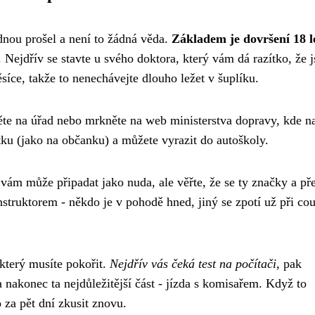
ednou prošel a není to žádná věda.
Základem je dovršení 18 l
Nejdřív se stavte u svého doktora, který vám dá razítko, že js
ěsíce, takže to nenechávejte dlouho ležet v šuplíku.
ěte na úřad nebo mrkněte na web ministerstva dopravy, kde n
otku (jako na občanku) a můžete vyrazit do autoškoly.
t vám může připadat jako nuda, ale věřte, že se ty značky a př
nstruktorem - někdo je v pohodě hned, jiný se zpotí už při co
který musíte pokořit.
Nejdřív vás čeká test na počítači
, pak
a nakonec ta nejdůležitější část - jízda s komisařem. Když to
 za pět dní zkusit znovu.