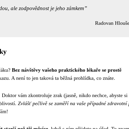
bodou, ale zodpovědnost je jeho zámkem
Radovan Hlouš
dky
ičáku?
Bez návštěvy vašeho praktického lékaře se prostě
kazu. A není to jen taková ta běžná prohlídka, co znáte.
. Doktor vám zkontroluje zrak (jasně, nikdo nechce, abyste si 
blivostí.
Zvlášť pečlivě se zaměří na vaše případné zdravotní 
ším!
 starší než tři měsíce
, když s ním přijdete na úřad. To zna