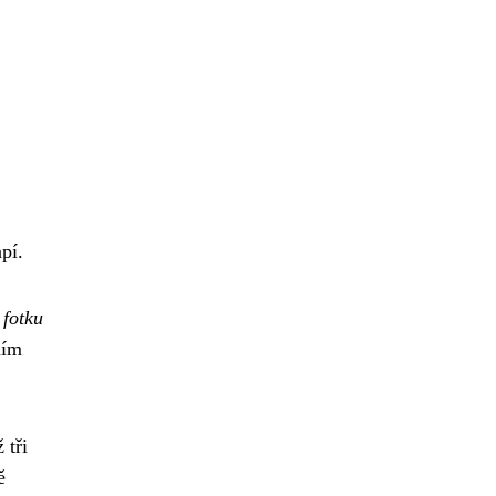
,
pí.
a
fotku
ním
 tři
ě