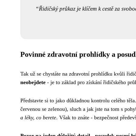
Řidičský průkaz je klíčem k cestě za svo
Povinné zdravotní prohlídky a posu
Tak už se chystáte na zdravotní prohlídku kvůli řid
neobejdete
- je to základ pro získání řidičského prů
Představte si to jako důkladnou kontrolu celého těla
červenou se zelenou), sluch a jak jste na tom s pohy
a léky, co berete
. Však to znáte - bezpečnost předev
Pozor na jeden důležitý detail - posudek nesmí být