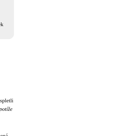
ek
spletli
potíže
mená,