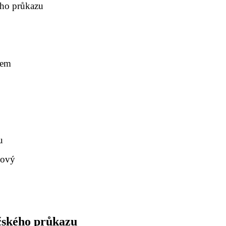
ého průkazu
kem
u
nový
ičského průkazu