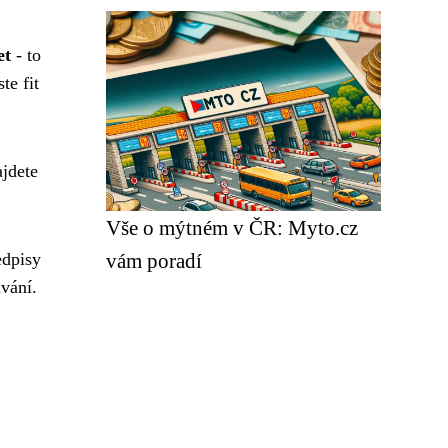
et
- to
te fit
ajdete
Vše o mýtném v ČR: Myto.cz
edpisy
vám poradí
uvání.