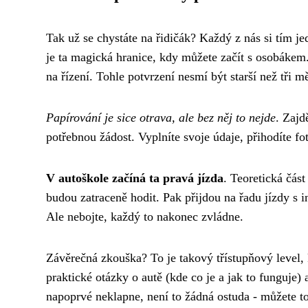
Tak už se chystáte na řidičák? Každý z nás si tím j
je ta magická hranice, kdy můžete začít s osobákem. 
na řízení. Tohle potvrzení nesmí být starší než tři m
Papírování je sice otrava, ale bez něj to nejde
. Zajd
potřebnou žádost. Vyplníte svoje údaje, přihodíte f
V autoškole začíná ta pravá jízda
. Teoretická čás
budou zatraceně hodit. Pak přijdou na řadu jízdy s i
Ale nebojte, každý to nakonec zvládne.
Závěrečná zkouška? To je takový třístupňový level, 
praktické otázky o autě (kde co je a jak to funguje) 
napoprvé neklapne, není to žádná ostuda - můžete to