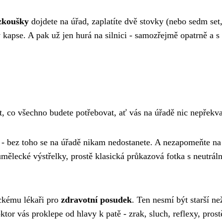
 zkoušky
dojdete na úřad, zaplatíte dvě stovky (nebo sedm set
 kapse. A pak už jen hurá na silnici - samozřejmě opatrně a s
t, co všechno budete potřebovat, ať vás na úřadě nic nepřekva
- bez toho se na úřadě nikam nedostanete. A nezapomeňte n
 umělecké výstřelky, prostě klasická průkazová fotka s neutrál
ickému lékaři pro
zdravotní posudek
. Ten nesmí být starší než
ktor vás proklepe od hlavy k patě - zrak, sluch, reflexy, prost