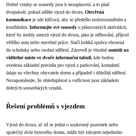
Dobré vztahy se sousedy jsou k nezaplacení, a to platí
dvojnásob, pokud sdílíte vjezd do dvora.
Otevřená
komunikace
je zde klíčová, aby se předešlo nedorozuměním a
konfliktům.
Informujte své sousedy
o plánovaných aktivitách,
které by mohly omezit vjezd do dvora, jako je stěhování, příjezd
většího auta nebo stavební práce. Stačí krátká zpráva vhozená
do schránky nebo osobní sdělení. Zároveň je vhodné
umístit na
viditelné místo ve dvoře informační tabuli
, kde budou
uvedena základní pravidla pro vjezd a parkování, kontaktní
údaje na všechny obyvatele domu a případně i důležitá sdělení.
Nezapomínejte, že ohleduplnost a vstřícnost jsou základem
dobrých sousedských vztahů.
Řešení problémů s vjezdem
Vjezd do dvora, ať už se jedná o soukromý pozemek nebo
společný dvůr bytového domu, může být zdrojem nejednoho