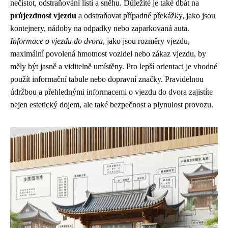
nečistot, odstraňování listí a sněhu. Důležité je také dbát na
průjezdnost vjezdu
a odstraňovat případné překážky, jako jsou
kontejnery, nádoby na odpadky nebo zaparkovaná auta.
Informace o vjezdu do dvora
, jako jsou rozměry vjezdu,
maximální povolená hmotnost vozidel nebo zákaz vjezdu, by
měly být jasně a viditelně umístěny. Pro lepší orientaci je vhodné
použít informační tabule nebo dopravní značky. Pravidelnou
údržbou a přehlednými informacemi o vjezdu do dvora zajistíte
nejen estetický dojem, ale také bezpečnost a plynulost provozu.