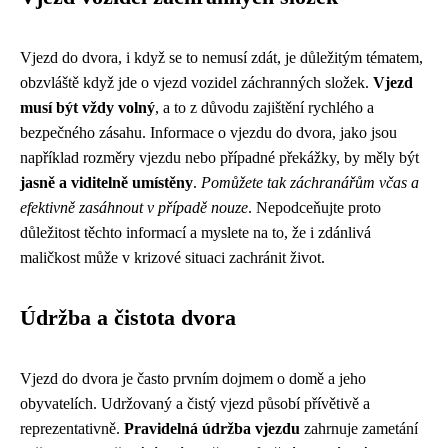
Vjezd do dvora, i když se to nemusí zdát, je důležitým tématem,
obzvláště když jde o vjezd vozidel záchranných složek.
Vjezd
musí být vždy volný
, a to z důvodu zajištění rychlého a
bezpečného zásahu. Informace o vjezdu do dvora, jako jsou
například rozměry vjezdu nebo případné překážky, by měly být
jasně a viditelně umístěny
.
Pomůžete tak záchranářům včas a
efektivně zasáhnout v případě nouze
. Nepodceňujte proto
důležitost těchto informací a myslete na to, že i zdánlivá
maličkost může v krizové situaci zachránit život.
Údržba a čistota dvora
Vjezd do dvora je často prvním dojmem o domě a jeho
obyvatelích. Udržovaný a čistý vjezd působí přívětivě a
reprezentativně.
Pravidelná údržba vjezdu
zahrnuje zametání