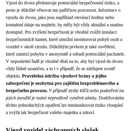
Vjezd do dvora představuje potenciální bezpečnostní riziko, a
proto je důležité věnovat mu patřičnou pozornost. Informace o
vjezdu do dvora, jako jsou například otevírací hodiny nebo
kontaktní údaje na majitele, by měly být vždy aktuální a snadno
dostupné. Pro zvýšení bezpečnosti je vhodné zvážit instalaci
bezpečnostních kamer, které umožní monitorovat pohyb osob a
vozidel v okolí vjezdu. Důležitým prvkem je také osvětlení,
které zamezí pohybu v anonymitě a odradí potenciální pachatele.
V neposlední řadě je vhodné dbát na to, aby byl vjezd do dvora
vždy řádně uzamčen, a to i v případě, že se zdržujete uvnitř
objektu.
Pravidelná údržba vjezdové brány a jejího
zabezpečení je nezbytná pro zajištění bezproblémového a
bezpečného provozu.
V případě ztráty klíčů nebo podezření na
jejich zneužití je nutné neprodleně vyměnit zámky.
Dodržováním
těchto jednoduchých opatření lze minimalizovat riziko vloupání
a zvýšit tak bezpečnost vašeho majetku a zdraví.
Vjezd vozidel záchranných složek