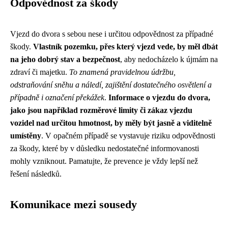
Odpovědnost za škody
Vjezd do dvora s sebou nese i určitou odpovědnost za případné
škody.
Vlastník pozemku, přes který vjezd vede, by měl dbát
na jeho dobrý stav a bezpečnost
, aby nedocházelo k újmám na
zdraví či majetku.
To znamená pravidelnou údržbu,
odstraňování sněhu a náledí, zajištění dostatečného osvětlení a
případně i označení překážek
.
Informace o vjezdu do dvora,
jako jsou například rozměrové limity či zákaz vjezdu
vozidel nad určitou hmotnost, by měly být jasně a viditelně
umístěny
. V opačném případě se vystavuje riziku odpovědnosti
za škody, které by v důsledku nedostatečné informovanosti
mohly vzniknout. Pamatujte, že prevence je vždy lepší než
řešení následků.
Komunikace mezi sousedy