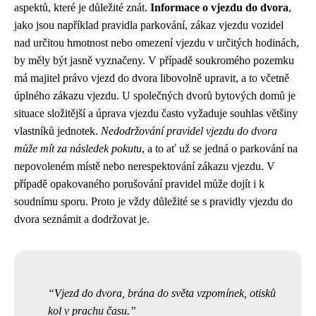
aspektů, které je důležité znát.
Informace o vjezdu do dvora
,
jako jsou například pravidla parkování, zákaz vjezdu vozidel
nad určitou hmotnost nebo omezení vjezdu v určitých hodinách,
by měly být jasně vyznačeny. V případě soukromého pozemku
má majitel právo vjezd do dvora libovolně upravit, a to včetně
úplného zákazu vjezdu. U společných dvorů bytových domů je
situace složitější a úprava vjezdu často vyžaduje souhlas většiny
vlastníků jednotek.
Nedodržování pravidel vjezdu do dvora
může mít za následek pokutu
, a to ať už se jedná o parkování na
nepovoleném místě nebo nerespektování zákazu vjezdu. V
případě opakovaného porušování pravidel může dojít i k
soudnímu sporu. Proto je vždy důležité se s pravidly vjezdu do
dvora seznámit a dodržovat je.
Vjezd do dvora, brána do světa vzpomínek, otisků
kol v prachu času.