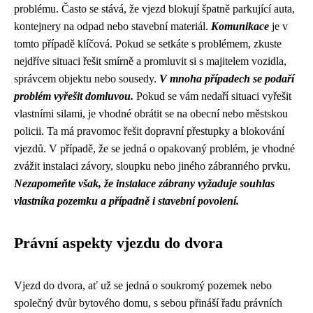
problému. Často se stává, že vjezd blokují špatně parkující auta,
kontejnery na odpad nebo stavební materiál.
Komunikace
je v
tomto případě klíčová. Pokud se setkáte s problémem, zkuste
nejdříve situaci řešit smírně a promluvit si s majitelem vozidla,
správcem objektu nebo sousedy.
V mnoha případech se podaří
problém vyřešit domluvou.
Pokud se vám nedaří situaci vyřešit
vlastními silami, je vhodné obrátit se na obecní nebo městskou
policii. Ta má pravomoc řešit dopravní přestupky a blokování
vjezdů. V případě, že se jedná o opakovaný problém, je vhodné
zvážit instalaci závory, sloupku nebo jiného zábranného prvku.
Nezapomeňte však, že instalace zábrany vyžaduje souhlas
vlastníka pozemku a případně i stavební povolení.
Právní aspekty vjezdu do dvora
Vjezd do dvora, ať už se jedná o soukromý pozemek nebo
společný dvůr bytového domu, s sebou přináší řadu právních