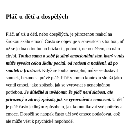
Pláč u dětí a dospělých
Pláč, ať už u dětí, nebo dospělých, je přirozenou reakcí na
širokou škálu emocí. Často se objevuje v souvislosti s touhou, ať
už se jedná o touhu po blízkosti, pohodlí, nebo něčem, co nám
chybí.
Touha sama o sobě je silný emocionální stav, který v nás
může vyvolat celou škálu pocitů, od radosti a nadšení, až po
smutek a frustraci.
Když se touha nenaplní, může se dostavit
smutek, bezmoc a právě pláč. Pláč v tomto kontextu slouží jako
ventil emocí, jako způsob, jak se vyrovnat s nenaplněnou
potřebou.
Je důležité si uvědomit, že pláč není slabost, ale
přirozený a zdravý způsob, jak se vyrovnávat s emocemi.
U dětí
je pláč často jediným způsobem, jak komunikovat své potřeby a
emoce. Dospělí se naopak často učí své emoce potlačovat, což
ale může vést k psychické nepohodě.