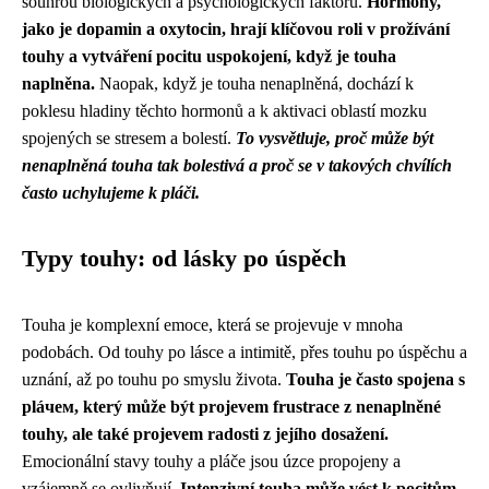
souhrou biologických a psychologických faktorů.
Hormony,
jako je dopamin a oxytocin, hrají klíčovou roli v prožívání
touhy a vytváření pocitu uspokojení, když je touha
naplněna.
Naopak, když je touha nenaplněná, dochází k
poklesu hladiny těchto hormonů a k aktivaci oblastí mozku
spojených se stresem a bolestí.
To vysvětluje, proč může být
nenaplněná touha tak bolestivá a proč se v takových chvílích
často uchylujeme k pláči.
Typy touhy: od lásky po úspěch
Touha je komplexní emoce, která se projevuje v mnoha
podobách. Od touhy po lásce a intimitě, přes touhu po úspěchu a
uznání, až po touhu po smyslu života.
Touha je často spojena s
pláчем, který může být projevem frustrace z nenaplněné
touhy, ale také projevem radosti z jejího dosažení.
Emocionální stavy touhy a pláče jsou úzce propojeny a
vzájemně se ovlivňují.
Intenzivní touha může vést k pocitům