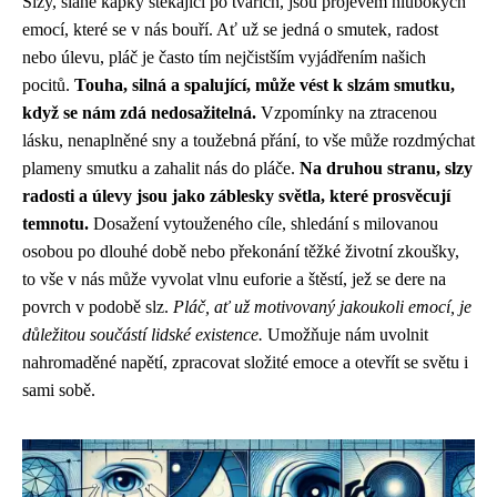
Slzy, slané kapky stékající po tvářích, jsou projevem hlubokých
emocí, které se v nás bouří. Ať už se jedná o smutek, radost
nebo úlevu, pláč je často tím nejčistším vyjádřením našich
pocitů.
Touha, silná a spalující, může vést k slzám smutku,
když se nám zdá nedosažitelná.
Vzpomínky na ztracenou
lásku, nenaplněné sny a toužebná přání, to vše může rozdmýchat
plameny smutku a zahalit nás do pláče.
Na druhou stranu, slzy
radosti a úlevy jsou jako záblesky světla, které prosvěcují
temnotu.
Dosažení vytouženého cíle, shledání s milovanou
osobou po dlouhé době nebo překonání těžké životní zkoušky,
to vše v nás může vyvolat vlnu euforie a štěstí, jež se dere na
povrch v podobě slz.
Pláč, ať už motivovaný jakoukoli emocí, je
důležitou součástí lidské existence.
Umožňuje nám uvolnit
nahromaděné napětí, zpracovat složité emoce a otevřít se světu i
sami sobě.