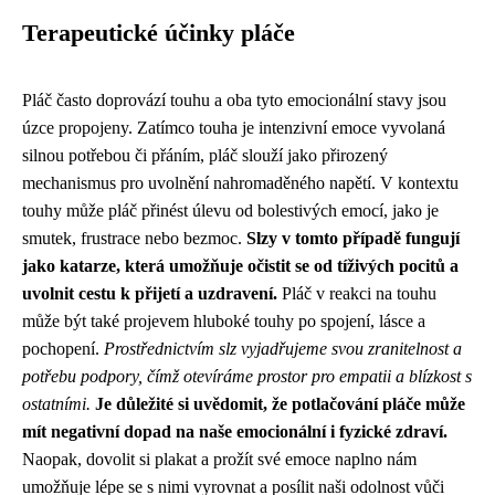
Terapeutické účinky pláče
Pláč často doprovází touhu a oba tyto emocionální stavy jsou
úzce propojeny. Zatímco touha je intenzivní emoce vyvolaná
silnou potřebou či přáním, pláč slouží jako přirozený
mechanismus pro uvolnění nahromaděného napětí. V kontextu
touhy může pláč přinést úlevu od bolestivých emocí, jako je
smutek, frustrace nebo bezmoc.
Slzy v tomto případě fungují
jako katarze, která umožňuje očistit se od tíživých pocitů a
uvolnit cestu k přijetí a uzdravení.
Pláč v reakci na touhu
může být také projevem hluboké touhy po spojení, lásce a
pochopení.
Prostřednictvím slz vyjadřujeme svou zranitelnost a
potřebu podpory, čímž otevíráme prostor pro empatii a blízkost s
ostatními.
Je důležité si uvědomit, že potlačování pláče může
mít negativní dopad na naše emocionální i fyzické zdraví.
Naopak, dovolit si plakat a prožít své emoce naplno nám
umožňuje lépe se s nimi vyrovnat a posílit naši odolnost vůči