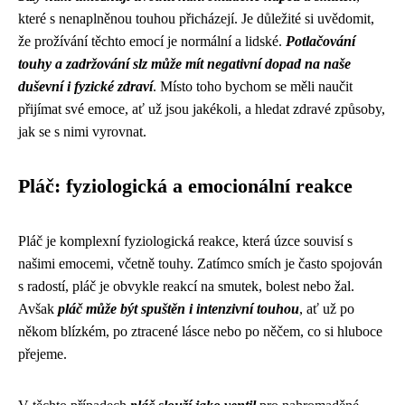
které s nenaplněnou touhou přicházejí. Je důležité si uvědomit,
že prožívání těchto emocí je normální a lidské.
Potlačování
touhy a zadržování slz může mít negativní dopad na naše
duševní i fyzické zdraví
. Místo toho bychom se měli naučit
přijímat své emoce, ať už jsou jakékoli, a hledat zdravé způsoby,
jak se s nimi vyrovnat.
Pláč: fyziologická a emocionální reakce
Pláč je komplexní fyziologická reakce, která úzce souvisí s
našimi emocemi, včetně touhy. Zatímco smích je často spojován
s radostí, pláč je obvykle reakcí na smutek, bolest nebo žal.
Avšak
pláč může být spuštěn i intenzivní touhou
, ať už po
někom blízkém, po ztracené lásce nebo po něčem, co si hluboce
přejeme.