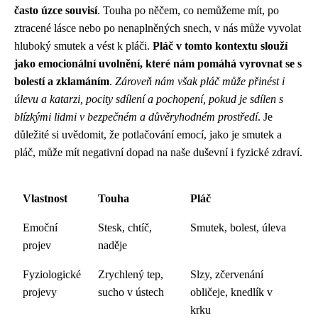
často úzce souvisí
. Touha po něčem, co nemůžeme mít, po
ztracené lásce nebo po nenaplněných snech, v nás může vyvolat
hluboký smutek a vést k pláči.
Pláč v tomto kontextu slouží
jako emocionální uvolnění, které nám pomáhá vyrovnat se s
bolestí a zklamáním
.
Zároveň nám však pláč může přinést i
úlevu a katarzi, pocity sdílení a pochopení, pokud je sdílen s
blízkými lidmi v bezpečném a důvěryhodném prostředí
. Je
důležité si uvědomit, že potlačování emocí, jako je smutek a
pláč, může mít negativní dopad na naše duševní i fyzické zdraví.
Vlastnost
Touha
Pláč
Emoční
Stesk, chtíč,
Smutek, bolest, úleva
projev
naděje
Fyziologické
Zrychlený tep,
Slzy, zčervenání
projevy
sucho v ústech
obličeje, knedlík v
krku