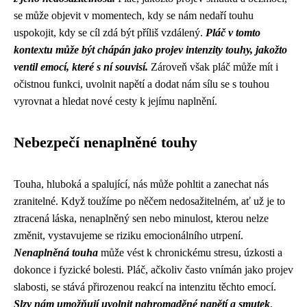
se může objevit v momentech, kdy se nám nedaří touhu
uspokojit, kdy se cíl zdá být příliš vzdálený.
Pláč v tomto
kontextu může být chápán jako projev intenzity touhy, jakožto
ventil emocí, které s ní souvisí.
Zároveň však pláč může mít i
očistnou funkci, uvolnit napětí a dodat nám sílu se s touhou
vyrovnat a hledat nové cesty k jejímu naplnění.
Nebezpečí nenaplněné touhy
Touha, hluboká a spalující, nás může pohltit a zanechat nás
zranitelné. Když toužíme po něčem nedosažitelném, ať už je to
ztracená láska, nenaplněný sen nebo minulost, kterou nelze
změnit, vystavujeme se riziku emocionálního utrpení.
Nenaplněná touha
může vést k chronickému stresu, úzkosti a
dokonce i fyzické bolesti. Pláč, ačkoliv často vnímán jako projev
slabosti, se stává přirozenou reakcí na intenzitu těchto emocí.
Slzy nám umožňují uvolnit nahromaděné napětí a smutek
,