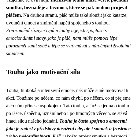
smutku, beznaděje a bezmoci, které se pak mohou projevit
pláčem.
Na druhou stranu, pláč může také sloužit jako katarze,
uvolnění emocí a zmírnění napětí spojeného s touhou.
Porozumění různým typům touhy a jejich spojitosti s
emocionálními stavy, jako je pláč, nám může pomoci lépe
porozumět sami sobě a lépe se vyrovnávat s náročnými životními
situacemi.
Touha jako motivační síla
Touha, hluboká a intenzivní emoce, nás může silně motivovat k
akci. Toužíme po něčem, co nám chybí, po něčem, co si přejeme
a co nám přinese uspokojení. Tato touha, ať už se jedná o touhu
po lásce, úspěchu, uznání nebo i po hmotných věcech, se stává
hnací silou našeho jednání.
Touha je často spojena s emocemi
jako je radost z představy dosažení cíle, ale i smutek a frustrace
z jeho nedosažitelnosti.
Pláč, jakožto projev smutku a bezmoci,