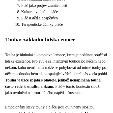
Pláč jako projev zranitelnosti
Kulturní vnímání pláče
Pláč u dětí a dospělých
Terapeutické účinky pláče
Touha: základní lidská emoce
Touha je hluboká a komplexní emoce, která je nedílnou součástí
lidské existence. Projevuje se intenzivní touhou po něčem nebo
někom, koho nemáme, a může se pohybovat od mírné touhy po
něčem jednoduchém až po spalující vášeň, která nás zcela pohltí.
Touha je úzce spjata s pláчем, jelikož nenaplněná touha
často vede k smutku a slzám.
Pláč v tomto kontextu slouží
jako uvolnění nahromaděného napětí a frustrace.
Emocionální stavy touhy a pláče jsou ovlivněny složitou