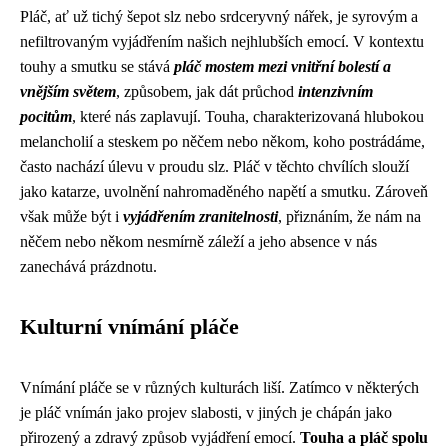
Pláč, ať už tichý šepot slz nebo srdceryvný nářek, je syrovým a
nefiltrovaným vyjádřením našich nejhlubších emocí. V kontextu
touhy a smutku se stává
pláč mostem mezi vnitřní bolestí a
vnějším světem
, způsobem, jak dát průchod
intenzivním
pocitům
, které nás zaplavují. Touha, charakterizovaná hlubokou
melancholií a steskem po něčem nebo někom, koho postrádáme,
často nachází úlevu v proudu slz. Pláč v těchto chvílích slouží
jako katarze, uvolnění nahromaděného napětí a smutku. Zároveň
však může být i
vyjádřením zranitelnosti
, přiznáním, že nám na
něčem nebo někom nesmírně záleží a jeho absence v nás
zanechává prázdnotu.
Kulturní vnímání pláče
Vnímání pláče se v různých kulturách liší. Zatímco v některých
je pláč vnímán jako projev slabosti, v jiných je chápán jako
přirozený a zdravý způsob vyjádření emocí.
Touha a pláč spolu