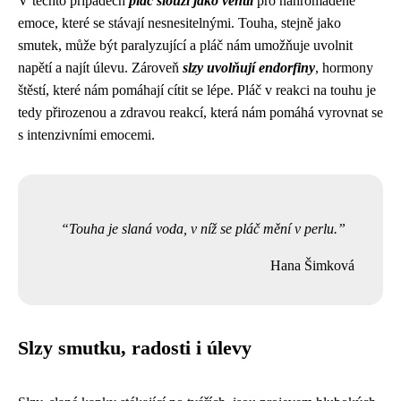
V těchto případech
pláč slouží jako ventil
pro nahromaděné
emoce, které se stávají nesnesitelnými. Touha, stejně jako
smutek, může být paralyzující a pláč nám umožňuje uvolnit
napětí a najít úlevu. Zároveň
slzy uvolňují endorfiny
, hormony
štěstí, které nám pomáhají cítit se lépe. Pláč v reakci na touhu je
tedy přirozenou a zdravou reakcí, která nám pomáhá vyrovnat se
s intenzivními emocemi.
Touha je slaná voda, v níž se pláč mění v perlu.
Hana Šimková
Slzy smutku, radosti i úlevy