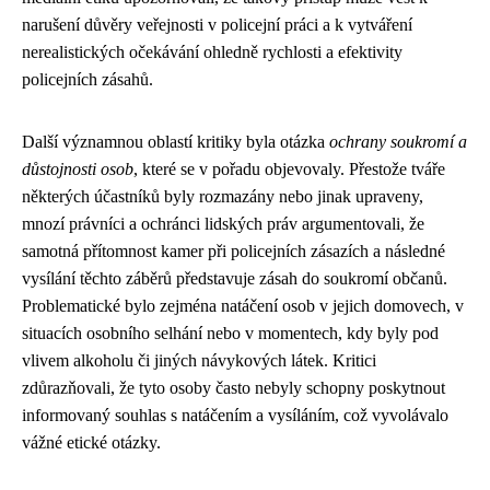
narušení důvěry veřejnosti v policejní práci a k vytváření
nerealistických očekávání ohledně rychlosti a efektivity
policejních zásahů.
Další významnou oblastí kritiky byla otázka
ochrany soukromí a
důstojnosti osob
, které se v pořadu objevovaly. Přestože tváře
některých účastníků byly rozmazány nebo jinak upraveny,
mnozí právníci a ochránci lidských práv argumentovali, že
samotná přítomnost kamer při policejních zásazích a následné
vysílání těchto záběrů představuje zásah do soukromí občanů.
Problematické bylo zejména natáčení osob v jejich domovech, v
situacích osobního selhání nebo v momentech, kdy byly pod
vlivem alkoholu či jiných návykových látek. Kritici
zdůrazňovali, že tyto osoby často nebyly schopny poskytnout
informovaný souhlas s natáčením a vysíláním, což vyvolávalo
vážné etické otázky.