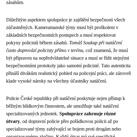
zásahům.
Důležitým aspektem spolupráce je zajištění bezpečnosti všech
zúčastněných. Kameramanské týmy musí být proškoleni v
základních bezpečnostních postupech a musí respektovat
pokyny policistů během zásahů.
Tomáš Soukup při natáčení
často doprovází policisty přímo v terénu
, což znamená, že musí
být připraven na nepředvídatelné situace a musí se řídit stejnými
bezpečnostními protokoly jako samotní policisté. Tato autenticita
přináší divákům realistický pohled na policejní práci, ale zároveň
klade vysoké nároky na všechny účastníky natáčení.
Policie České republiky při natáčení poskytuje nejen přístup k
běžným hlídkovým činnostem, ale umožňuje také natáčení
specializovaných jednotek.
Spolupráce zahrnuje různé
útvary
, od dopravní policie přes pořádkovou policii až po
specializované týmy zabývající se bojem proti drogám nebo
organizovanému zločinu. Každý útvar má své specifické