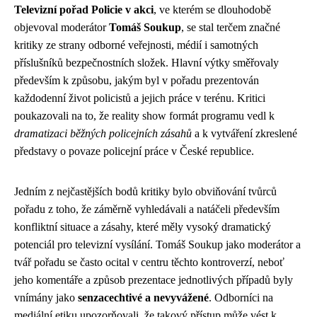
Televizní pořad Policie v akci
, ve kterém se dlouhodobě
objevoval moderátor
Tomáš Soukup
, se stal terčem značné
kritiky ze strany odborné veřejnosti, médií i samotných
příslušníků bezpečnostních složek. Hlavní výtky směřovaly
především k způsobu, jakým byl v pořadu prezentován
každodenní život policistů a jejich práce v terénu. Kritici
poukazovali na to, že reality show formát programu vedl k
dramatizaci běžných policejních zásahů
a k vytváření zkreslené
představy o povaze policejní práce v České republice.
Jedním z nejčastějších bodů kritiky bylo obviňování tvůrců
pořadu z toho, že záměrně vyhledávali a natáčeli především
konfliktní situace a zásahy, které měly vysoký dramatický
potenciál pro televizní vysílání. Tomáš Soukup jako moderátor a
tvář pořadu se často ocital v centru těchto kontroverzí, neboť
jeho komentáře a způsob prezentace jednotlivých případů byly
vnímány jako
senzacechtivé a nevyvážené
. Odborníci na
mediální etiku upozorňovali, že takový přístup může vést k