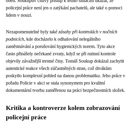
obětí. Soukupův citlivý přístup k těmto situacím ukázal, že
policejní práce není jen o zatýkání pachatelů, ale také o pomoci
lidem v nouzi.
Nezapomenutelné byly také
zásahy při kontrolách v nočních
podnicích
, kde docházelo k odhalování nelegálního
zaměstnávání a porušování hygienických norem. Tyto akce
často přinášely nečekané zvraty, když se při rutinní kontrole
objevily závažnější trestné činy. Tomáš Soukup dokázal zachytit
autentické reakce všech zúčastněných stran, což divákům
poskytlo komplexní pohled na danou problematiku. Jeho práce v
pořadu Policie v akci se stala synonymem pro kvalitní
dokumentární tvorbu zaměřenou na práci bezpečnostních složek.
Kritika a kontroverze kolem zobrazování
policejní práce