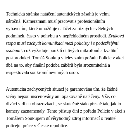
Technická stránka natáčení autentických zásahů je velmi
náročná. Kameramani musí pracovat s profesionálním
vybavením, které umožňuje natáčet za různých světelných
podmínek, často v pohybu a v nepřehledném prostředí.
Zvuková
stopa musí zachytit komunikaci mezi policisty i s podezřelými
osobami
, což vyžaduje použití citlivých mikrofonů a kvalitní
postprodukci. Tomáš Soukup v televizním pořadu Policie v akci
dbá na to, aby finální podoba záběrů byla srozumitelná a
respektovala soukromí nevinných osob.
Autenticita zachycených situací je garantována tím, že žádné
scény nejsou inscenovány ani opakovaně natáčeny. Vše, co
diváci vidí na obrazovkách, se skutečně stalo přesně tak, jak to
kamery zaznamenaly. Tento přístup činí z pořadu Policie v akci s
Tomášem Soukupem důvěryhodný zdroj informací o realitě
policejní práce v České republice.