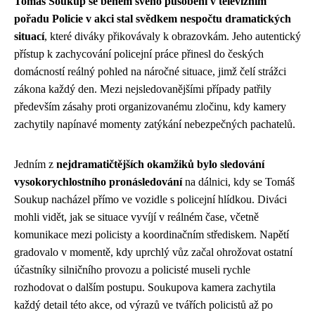
Tomáš Soukup se během svého působení v televizním
pořadu Policie v akci stal svědkem nespočtu dramatických
situací
, které diváky přikovávaly k obrazovkám. Jeho autentický
přístup k zachycování policejní práce přinesl do českých
domácností reálný pohled na náročné situace, jimž čelí strážci
zákona každý den. Mezi nejsledovanějšími případy patřily
především zásahy proti organizovanému zločinu, kdy kamery
zachytily napínavé momenty zatýkání nebezpečných pachatelů.
Jedním z
nejdramatičtějších okamžiků bylo sledování
vysokorychlostního pronásledování
na dálnici, kdy se Tomáš
Soukup nacházel přímo ve vozidle s policejní hlídkou. Diváci
mohli vidět, jak se situace vyvíjí v reálném čase, včetně
komunikace mezi policisty a koordinačním střediskem. Napětí
gradovalo v momentě, kdy uprchlý vůz začal ohrožovat ostatní
účastníky silničního provozu a policisté museli rychle
rozhodovat o dalším postupu. Soukupova kamera zachytila
každý detail této akce, od výrazů ve tvářích policistů až po