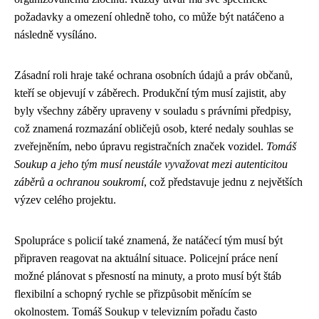
požadavky a omezení ohledně toho, co může být natáčeno a
následně vysíláno.
Zásadní roli hraje také ochrana osobních údajů a práv občanů,
kteří se objevují v záběrech. Produkční tým musí zajistit, aby
byly všechny záběry upraveny v souladu s právními předpisy,
což znamená rozmazání obličejů osob, které nedaly souhlas se
zveřejněním, nebo úpravu registračních značek vozidel.
Tomáš
Soukup a jeho tým musí neustále vyvažovat mezi autenticitou
záběrů a ochranou soukromí
, což představuje jednu z největších
výzev celého projektu.
Spolupráce s policií také znamená, že natáčecí tým musí být
připraven reagovat na aktuální situace. Policejní práce není
možné plánovat s přesností na minuty, a proto musí být štáb
flexibilní a schopný rychle se přizpůsobit měnícím se
okolnostem. Tomáš Soukup v televizním pořadu často