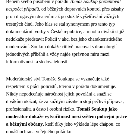
Během svého působení v pořadu
Tomáš Soukup prezentoval
nespočet případů
, od běžných dopravních kontrol přes zásahy
proti drogovým dealerům až po složité vyšetřování vážných
trestných činů. Jeho hlas se stal synonymem pro tento typ
dokumentární tvorby v České republice, a mnoho diváků si již
nedokáže představit Policii v akci bez jeho charakteristického
moderování. Soukup dokáže citlivě pracovat s dramaturgií
jednotlivých příběhů a vždy najde správnou míru mezi
informativností a sledovatelností.
Moderátorský styl Tomáše Soukupa se vyznačuje také
respektem k práci policistů, kterou v pořadu dokumentuje.
Nikdy nepodceňuje náročnost jejich povolání a snaží se
divákům ukázat, že za každým zásahem stojí pečlivá příprava,
profesionalita a často i osobní riziko.
Tomáš Soukup jako
moderátor dokáže vytvořitmost mezi světem policejní práce
a běžnými občany
, kteří díky jeho výkladu lépe chápou, co
obnáší ochrana veřejného pořádku.