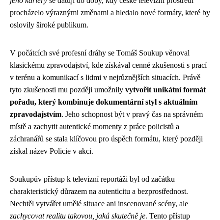
jeho kariéry
se datují do doby, kdy české televizní prostředí
procházelo výraznými změnami a hledalo nové formáty, které by
oslovily široké publikum.
V počátcích své profesní dráhy se Tomáš Soukup věnoval
klasickému zpravodajství, kde získával cenné zkušenosti s prací
v terénu a komunikací s lidmi v nejrůznějších situacích. Právě
tyto zkušenosti mu později umožnily
vytvořit unikátní formát
pořadu, který kombinuje dokumentární styl s aktuálním
zpravodajstvím
. Jeho schopnost být v pravý čas na správném
místě a zachytit autentické momenty z práce policistů a
záchranářů se stala klíčovou pro úspěch formátu, který později
získal název Policie v akci.
Soukupův přístup k televizní reportáži byl od začátku
charakteristický důrazem na autenticitu a bezprostřednost.
Nechtěl vytvářet umělé situace ani inscenované scény, ale
zachycovat realitu takovou, jaká skutečně je
. Tento přístup