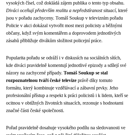
vysokých čísel, což dokládá zájem publika o tento typ obsahu.
Diváci oceňují především realitu a nepředstíranost situací
, které
jsou v pořadu zachyceny. Tomáš Soukup v televizním pořadu
Policie v akci dokázal vytvořit most mezi policisty a běžnými
občany, když svým komentářem a doprovodem jednotlivých
zásahů přibližuje divákům složitost policejní práce.
Popularita pořadu se odráží i v diskusích na sociálních sítích,
kde diváci pravidelně komentují jednotlivé epizody a sdílejí své
názory na zachycené případy.
Tomáš Soukup se stal
rozpoznatelnou tváří české televize
právě díky tomuto
formátu, který kombinuje vzdělávací a zábavní prvky. Jeho
profesionální přístup a respekt k práci policistů i k lidem, kteří se
ocitnou v obtížných životních situacích, rezonuje s hodnotami
značné části české společnosti.
Pořad pravidelně dosahuje vysokého podílu na sledovanosti ve