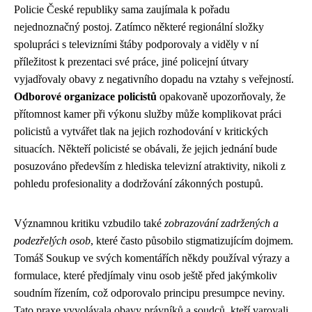
Policie České republiky sama zaujímala k pořadu
nejednoznačný postoj. Zatímco některé regionální složky
spolupráci s televizními štáby podporovaly a viděly v ní
příležitost k prezentaci své práce, jiné policejní útvary
vyjadřovaly obavy z negativního dopadu na vztahy s veřejností.
Odborové organizace policistů
opakovaně upozorňovaly, že
přítomnost kamer při výkonu služby může komplikovat práci
policistů a vytvářet tlak na jejich rozhodování v kritických
situacích. Někteří policisté se obávali, že jejich jednání bude
posuzováno především z hlediska televizní atraktivity, nikoli z
pohledu profesionality a dodržování zákonných postupů.
Významnou kritiku vzbudilo také
zobrazování zadržených a
podezřelých osob
, které často působilo stigmatizujícím dojmem.
Tomáš Soukup ve svých komentářích někdy používal výrazy a
formulace, které předjímaly vinu osob ještě před jakýmkoliv
soudním řízením, což odporovalo principu presumpce neviny.
Tato praxe vyvolávala obavy právníků a soudců, kteří varovali