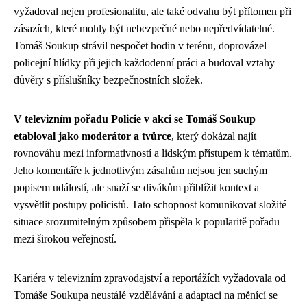
vyžadoval nejen profesionalitu, ale také odvahu být přítomen při
zásazích, které mohly být nebezpečné nebo nepředvídatelné.
Tomáš Soukup strávil nespočet hodin v terénu, doprovázel
policejní hlídky při jejich každodenní práci a budoval vztahy
důvěry s příslušníky bezpečnostních složek.
V televizním pořadu Policie v akci se Tomáš Soukup
etabloval jako moderátor a tvůrce
, který dokázal najít
rovnováhu mezi informativností a lidským přístupem k tématům.
Jeho komentáře k jednotlivým zásahům nejsou jen suchým
popisem událostí, ale snaží se divákům přiblížit kontext a
vysvětlit postupy policistů. Tato schopnost komunikovat složité
situace srozumitelným způsobem přispěla k popularitě pořadu
mezi širokou veřejností.
Kariéra v televizním zpravodajství a reportážích vyžadovala od
Tomáše Soukupa neustálé vzdělávání a adaptaci na měnící se