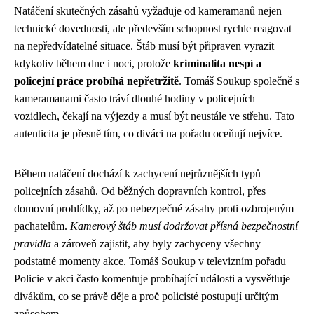
Natáčení skutečných zásahů vyžaduje od kameramanů nejen
technické dovednosti, ale především schopnost rychle reagovat
na nepředvídatelné situace. Štáb musí být připraven vyrazit
kdykoliv během dne i noci, protože
kriminalita nespí a
policejní práce probíhá nepřetržitě
. Tomáš Soukup společně s
kameramanami často tráví dlouhé hodiny v policejních
vozidlech, čekají na výjezdy a musí být neustále ve střehu. Tato
autenticita je přesně tím, co diváci na pořadu oceňují nejvíce.
Během natáčení dochází k zachycení nejrůznějších typů
policejních zásahů. Od běžných dopravních kontrol, přes
domovní prohlídky, až po nebezpečné zásahy proti ozbrojeným
pachatelům.
Kamerový štáb musí dodržovat přísná bezpečnostní
pravidla
a zároveň zajistit, aby byly zachyceny všechny
podstatné momenty akce. Tomáš Soukup v televizním pořadu
Policie v akci často komentuje probíhající události a vysvětluje
divákům, co se právě děje a proč policisté postupují určitým
způsobem.