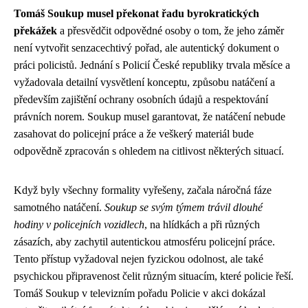
Tomáš Soukup musel překonat řadu byrokratických
překážek
a přesvědčit odpovědné osoby o tom, že jeho záměr
není vytvořit senzacechtivý pořad, ale autentický dokument o
práci policistů. Jednání s Policií České republiky trvala měsíce a
vyžadovala detailní vysvětlení konceptu, způsobu natáčení a
především zajištění ochrany osobních údajů a respektování
právních norem. Soukup musel garantovat, že natáčení nebude
zasahovat do policejní práce a že veškerý materiál bude
odpovědně zpracován s ohledem na citlivost některých situací.
Když byly všechny formality vyřešeny, začala náročná fáze
samotného natáčení.
Soukup se svým týmem trávil dlouhé
hodiny v policejních vozidlech
, na hlídkách a při různých
zásazích, aby zachytil autentickou atmosféru policejní práce.
Tento přístup vyžadoval nejen fyzickou odolnost, ale také
psychickou připravenost čelit různým situacím, které policie řeší.
Tomáš Soukup v televizním pořadu Policie v akci dokázal