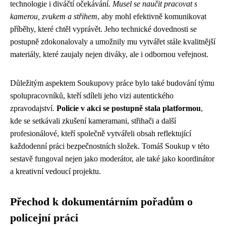
technologie i diváčtí očekávání.
Musel se naučit pracovat s
kamerou, zvukem a střihem
, aby mohl efektivně komunikovat
příběhy, které chtěl vyprávět. Jeho technické dovednosti se
postupně zdokonalovaly a umožnily mu vytvářet stále kvalitnější
materiály, které zaujaly nejen diváky, ale i odbornou veřejnost.
Důležitým aspektem Soukupovy práce bylo také budování týmu
spolupracovníků, kteří sdíleli jeho vizi autentického
zpravodajství.
Policie v akci se postupně stala platformou
,
kde se setkávali zkušení kameramani, střihači a další
profesionálové, kteří společně vytvářeli obsah reflektující
každodenní práci bezpečnostních složek. Tomáš Soukup v této
sestavě fungoval nejen jako moderátor, ale také jako koordinátor
a kreativní vedoucí projektu.
Přechod k dokumentárním pořadům o
policejní práci