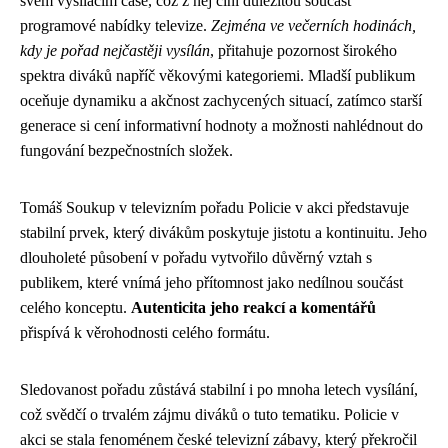
svém vysílacím čase, což z něj činí důležitou součást
programové nabídky televize.
Zejména ve večerních hodinách,
kdy je pořad nejčastěji vysílán
, přitahuje pozornost širokého
spektra diváků napříč věkovými kategoriemi. Mladší publikum
oceňuje dynamiku a akčnost zachycených situací, zatímco starší
generace si cení informativní hodnoty a možnosti nahlédnout do
fungování bezpečnostních složek.
Tomáš Soukup v televizním pořadu Policie v akci představuje
stabilní prvek, který divákům poskytuje jistotu a kontinuitu. Jeho
dlouholeté působení v pořadu vytvořilo důvěrný vztah s
publikem, které vnímá jeho přítomnost jako nedílnou součást
celého konceptu.
Autenticita jeho reakcí a komentářů
přispívá k věrohodnosti celého formátu.
Sledovanost pořadu zůstává stabilní i po mnoha letech vysílání,
což svědčí o trvalém zájmu diváků o tuto tematiku. Policie v
akci se stala fenoménem české televizní zábavy, který překročil