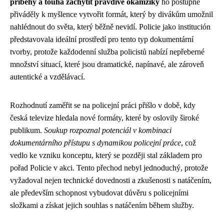
příběhy a touha zachytit pravdivé okamžiky
ho postupně
přiváděly k myšlence vytvořit formát, který by divákům umožnil
nahlédnout do světa, který běžně nevidí. Policie jako institución
představovala ideální prostředí pro tento typ dokumentární
tvorby, protože každodenní služba policistů nabízí nepřeberné
množství situací, které jsou dramatické, napínavé, ale zároveň
autentické a vzdělávací.
Rozhodnutí zaměřit se na policejní práci přišlo v době, kdy
česká televize hledala nové formáty, které by oslovily široké
publikum.
Soukup rozpoznal potenciál v kombinaci
dokumentárního přístupu s dynamikou policejní práce
, což
vedlo ke vzniku konceptu, který se později stal základem pro
pořad Policie v akci. Tento přechod nebyl jednoduchý, protože
vyžadoval nejen technické dovednosti a zkušenosti s natáčením,
ale především schopnost vybudovat důvěru s policejními
složkami a získat jejich souhlas s natáčením během služby.