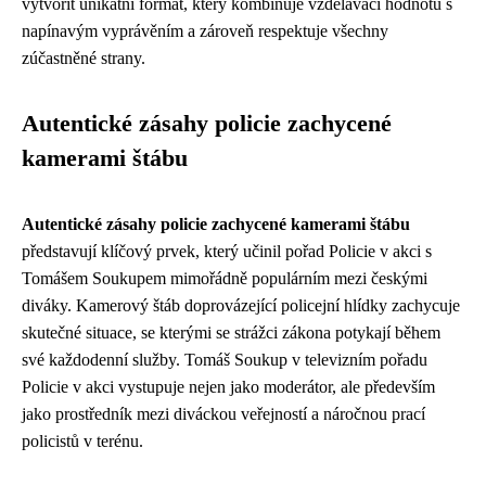
vytvořit unikátní formát, který kombinuje vzdělávací hodnotu s
napínavým vyprávěním a zároveň respektuje všechny
zúčastněné strany.
Autentické zásahy policie zachycené
kamerami štábu
Autentické zásahy policie zachycené kamerami štábu
představují klíčový prvek, který učinil pořad Policie v akci s
Tomášem Soukupem mimořádně populárním mezi českými
diváky. Kamerový štáb doprovázející policejní hlídky zachycuje
skutečné situace, se kterými se strážci zákona potykají během
své každodenní služby. Tomáš Soukup v televizním pořadu
Policie v akci vystupuje nejen jako moderátor, ale především
jako prostředník mezi diváckou veřejností a náročnou prací
policistů v terénu.