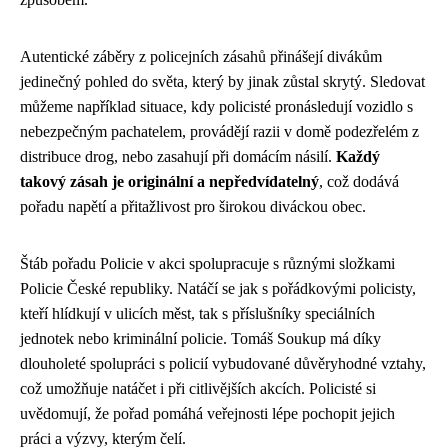
Autentické záběry z policejních zásahů přinášejí divákům
jedinečný pohled do světa, který by jinak zůstal skrytý. Sledovat
můžeme například situace, kdy policisté pronásledují vozidlo s
nebezpečným pachatelem, provádějí razii v domě podezřelém z
distribuce drog, nebo zasahují při domácím násilí.
Každý
takový zásah je originální a nepředvídatelný
, což dodává
pořadu napětí a přitažlivost pro širokou diváckou obec.
Štáb pořadu Policie v akci spolupracuje s různými složkami
Policie České republiky. Natáčí se jak s pořádkovými policisty,
kteří hlídkují v ulicích měst, tak s příslušníky speciálních
jednotek nebo kriminální policie. Tomáš Soukup má díky
dlouholeté spolupráci s policií vybudované důvěryhodné vztahy,
což umožňuje natáčet i při citlivějších akcích. Policisté si
uvědomují, že pořad pomáhá veřejnosti lépe pochopit jejich
práci a výzvy, kterým čelí.