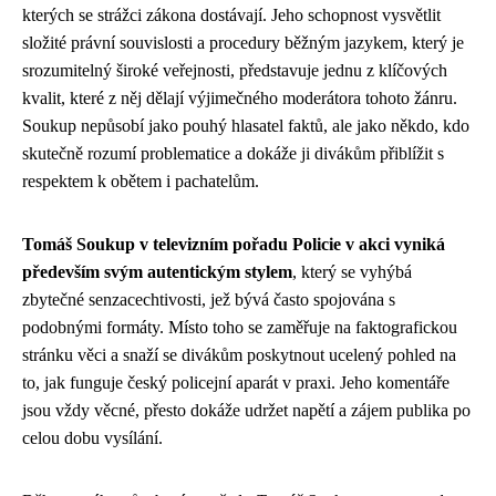
kterých se strážci zákona dostávají. Jeho schopnost vysvětlit
složité právní souvislosti a procedury běžným jazykem, který je
srozumitelný široké veřejnosti, představuje jednu z klíčových
kvalit, které z něj dělají výjimečného moderátora tohoto žánru.
Soukup nepůsobí jako pouhý hlasatel faktů, ale jako někdo, kdo
skutečně rozumí problematice a dokáže ji divákům přiblížit s
respektem k obětem i pachatelům.
Tomáš Soukup v televizním pořadu Policie v akci vyniká
především svým autentickým stylem
, který se vyhýbá
zbytečné senzacechtivosti, jež bývá často spojována s
podobnými formáty. Místo toho se zaměřuje na faktografickou
stránku věci a snaží se divákům poskytnout ucelený pohled na
to, jak funguje český policejní aparát v praxi. Jeho komentáře
jsou vždy věcné, přesto dokáže udržet napětí a zájem publika po
celou dobu vysílání.