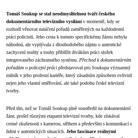
Tomáš Soukup se stal neodmyslitelnou tváří českého
dokumentárního televizního vysílání
v momentě, kdy se
rozhodl věnovat natáčení pořadů zaměřených na každodenní
práci policistů. Jeho cesta k tomuto specifickému žánru nebyla
náhodná, ale vyplývala z dlouhodobého zájmu o autentické
zachycení reality a touhy přiblížit divákům práci složek
integrovaného záchranného systému.
Přechod k dokumentárním
pořadům o policejní práci
představoval pro Soukupa významný
milník v jeho profesní kariéře, který zásadním způsobem ovlivnil
nejen jeho vlastní směřování, ale také podobu české televizní
tvorby.
Před tím, než se Tomáš Soukup plně soustředil na dokumentární
žánr, prošel různými etapami televizní tvorby, kde získával
cenné zkušenosti s kamerou, střihem a především s komunikací s
lidmi v autentických situacích.
Jeho fascinace reálnými