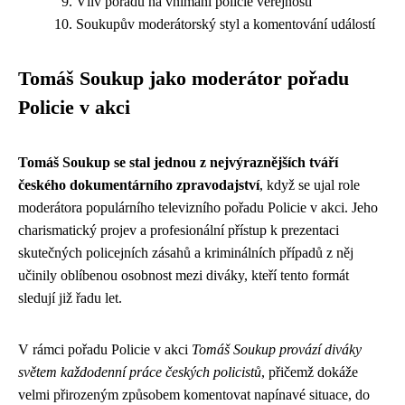
Vliv pořadu na vnímání policie veřejností
Soukupův moderátorský styl a komentování událostí
Tomáš Soukup jako moderátor pořadu
Policie v akci
Tomáš Soukup se stal jednou z nejvýraznějších tváří
českého dokumentárního zpravodajství
, když se ujal role
moderátora populárního televizního pořadu Policie v akci. Jeho
charismatický projev a profesionální přístup k prezentaci
skutečných policejních zásahů a kriminálních případů z něj
učinily oblíbenou osobnost mezi diváky, kteří tento formát
sledují již řadu let.
V rámci pořadu Policie v akci
Tomáš Soukup provází diváky
světem každodenní práce českých policistů
, přičemž dokáže
velmi přirozeným způsobem komentovat napínavé situace, do