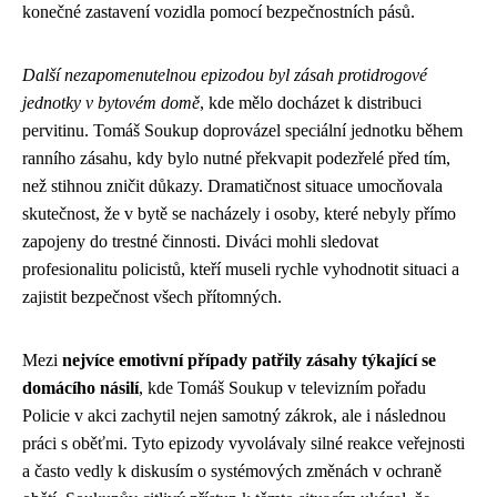
konečné zastavení vozidla pomocí bezpečnostních pásů.
Další nezapomenutelnou epizodou byl zásah protidrogové
jednotky v bytovém domě
, kde mělo docházet k distribuci
pervitinu. Tomáš Soukup doprovázel speciální jednotku během
ranního zásahu, kdy bylo nutné překvapit podezřelé před tím,
než stihnou zničit důkazy. Dramatičnost situace umocňovala
skutečnost, že v bytě se nacházely i osoby, které nebyly přímo
zapojeny do trestné činnosti. Diváci mohli sledovat
profesionalitu policistů, kteří museli rychle vyhodnotit situaci a
zajistit bezpečnost všech přítomných.
Mezi
nejvíce emotivní případy patřily zásahy týkající se
domácího násilí
, kde Tomáš Soukup v televizním pořadu
Policie v akci zachytil nejen samotný zákrok, ale i následnou
práci s oběťmi. Tyto epizody vyvolávaly silné reakce veřejnosti
a často vedly k diskusím o systémových změnách v ochraně