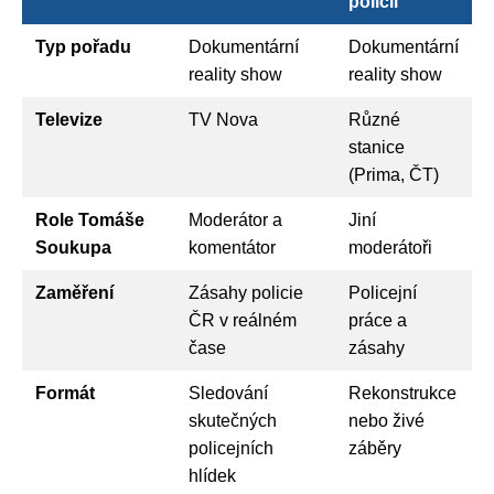
policii
Typ pořadu
Dokumentární
Dokumentární
reality show
reality show
Televize
TV Nova
Různé
stanice
(Prima, ČT)
Role Tomáše
Moderátor a
Jiní
Soukupa
komentátor
moderátoři
Zaměření
Zásahy policie
Policejní
ČR v reálném
práce a
čase
zásahy
Formát
Sledování
Rekonstrukce
skutečných
nebo živé
policejních
záběry
hlídek