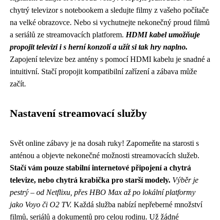
chytrý televizor s notebookem a sledujte filmy z vašeho počítače
na velké obrazovce. Nebo si vychutnejte nekonečný proud filmů
a seriálů ze streamovacích platforem.
HDMI kabel umožňuje
propojit televizi i s herní konzolí a užít si tak hry naplno.
Zapojení televize bez antény s pomocí HDMI kabelu je snadné a
intuitivní. Stačí propojit kompatibilní zařízení a zábava může
začít.
Nastavení streamovací služby
Svět online zábavy je na dosah ruky! Zapomeňte na starosti s
anténou a objevte nekonečné možnosti streamovacích služeb.
Stačí vám pouze stabilní internetové připojení a chytrá
televize, nebo chytrá krabička pro starší modely.
Výběr je
pestrý – od Netflixu, přes HBO Max až po lokální platformy
jako Voyo či O2 TV.
Každá služba nabízí nepřeberné množství
filmů, seriálů a dokumentů pro celou rodinu. Už žádné