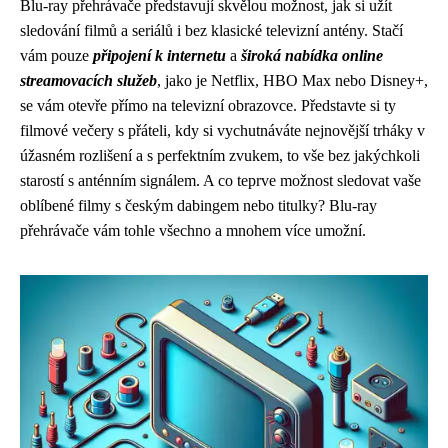
Blu-ray přehrávače představují skvělou možnost, jak si užít
sledování filmů a seriálů i bez klasické televizní antény. Stačí
vám pouze
připojení k internetu
a
široká nabídka online
streamovacích služeb
, jako je Netflix, HBO Max nebo Disney+,
se vám otevře přímo na televizní obrazovce. Představte si ty
filmové večery s přáteli, kdy si vychutnáváte nejnovější trháky v
úžasném rozlišení a s perfektním zvukem, to vše bez jakýchkoli
starostí s anténním signálem. A co teprve možnost sledovat vaše
oblíbené filmy s českým dabingem nebo titulky? Blu-ray
přehrávače vám tohle všechno a mnohem více umožní.