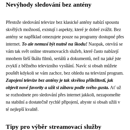
Nevýhody sledování bez antény
Přestože sledování televize bez klasické antény nabízí spoustu
skvělých možností, existují i aspekty, které je dobré zvážit. Bez
antény se například omezujete pouze na programy dostupné přes
internet.
To ale nemusí být nutně na škodu!
Naopak, otevírá se
vám tak svět online streamovacích služeb, které často nabízejí
mnohem širší škálu filmů, seriálů a dokumentů, než na jaké jste
zvyklí z běžného televizního vysílání. Navíc si obsah můžete
pouštět kdykoli se vám zachce, bez ohledu na televizní program.
Zapojení televize bez antény je tak skvělou příležitostí, jak
objevit nové favority a užít si zábavu podle svého gusta.
Ať už
se rozhodnete pro sledování přes internet jakkoli, nezapomeňte
na stabilní a dostatečně rychlé připojení, abyste si obsah užili v
té nejlepší kvalitě.
Tipy pro výběr streamovací služby