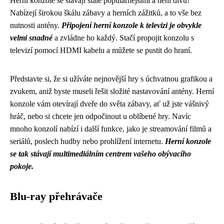
Herní konzole se stávají stále populárnějšími a není divu!
Nabízejí širokou škálu zábavy a herních zážitků, a to vše bez
nutnosti antény.
Připojení herní konzole k televizi je obvykle
velmi snadné
a zvládne ho každý. Stačí propojit konzolu s
televizí pomocí HDMI kabelu a můžete se pustit do hraní.
Představte si, že si užíváte nejnovější hry s úchvatnou grafikou a
zvukem, aniž byste museli řešit složité nastavování antény. Herní
konzole vám otevírají dveře do světa zábavy, ať už jste vášnivý
hráč, nebo si chcete jen odpočinout u oblíbené hry. Navíc
mnoho konzolí nabízí i další funkce, jako je streamování filmů a
seriálů, poslech hudby nebo prohlížení internetu.
Herní konzole
se tak stávají multimediálním centrem vašeho obývacího
pokoje.
Blu-ray přehrávače