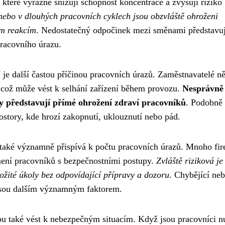
teré výrazně snižují schopnost koncentrace a zvyšují riziko
ebo v dlouhých pracovních cyklech jsou obzvláště ohroženi
ím reakcím
. Nedostatečný odpočinek mezi směnami představu
pracovního úrazu.
í je další častou příčinou pracovních úrazů. Zaměstnavatelé n
 což může vést k selhání zařízení během provozu.
Nesprávně
y představují přímé ohrožení zdraví pracovníků
. Podobně
story, kde hrozí zakopnutí, uklouznutí nebo pád.
také významně přispívá k počtu pracovních úrazů. Mnoho fi
mení pracovníků s bezpečnostními postupy.
Zvláště riziková je
ožité úkoly bez odpovídající přípravy a dozoru
. Chybějící ne
 jsou dalším významným faktorem.
ou také vést k nebezpečným situacím. Když jsou pracovníci n