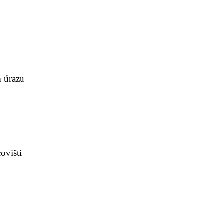
m úrazu
ovišti