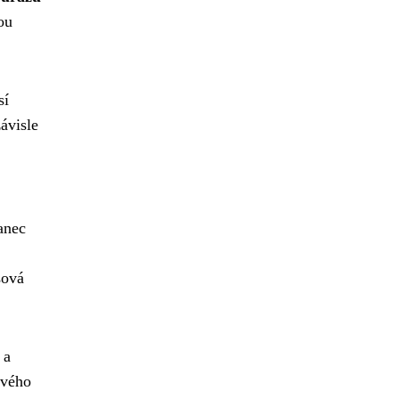
ou
sí
ávisle
anec
sová
 a
ového