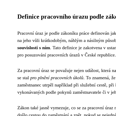
Definice pracovního úrazu podle zá
Pracovní úraz je podle zákoníku práce definován ja
na jeho vůli krátkodobým, náhlým a násilným půso
souvislosti s ním
. Tato definice je zakotvena v ust
pro posuzování pracovních úrazů v České republice.
Za pracovní úraz se považuje nejen událost, která n
se stal
pro plnění pracovních úkolů
. To znamená, že
zaměstnanec utrpěl například při služební cestě, př
vykonávaných podle pokynů zaměstnavatele či v je
Zákon také jasně vymezuje, co se za pracovní úraz
došlo cestou do zaměstnání a zpět, pokud se nejed