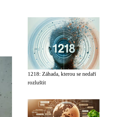
1218: Záhada, kterou se nedaří
rozluštit