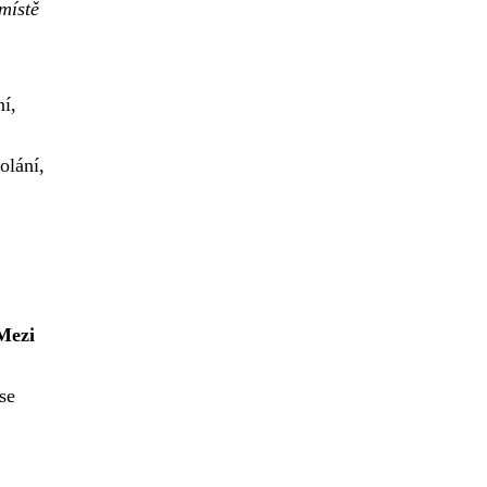
místě
ní,
olání,
Mezi
se