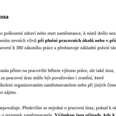
kona
ko poškození zdraví nebo smrt zaměstnance, k nimž došlo nez
bením zevních vlivů
při plnění pracovních úkolů nebo v př
anovení § 380 zákoníku práce a představuje základní právní r
astala přímo na pracovišti během výkonu práce, ale také úraz,
 za pracovní úraz může být považováno i zranění, které
i školení organizovaném zaměstnavatelem nebo při jiných činn
ho zájmu.
 nepovažuje. Především se nejedná o pracovní úraz, pokud k 
ná o pozemek zaměstnavatele.
Výjimkou jsou případy, kdy k