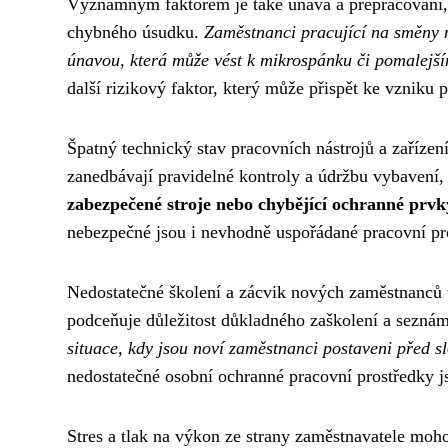
Významným faktorem je také únava a přepracování, k
chybného úsudku.
Zaměstnanci pracující na směny n
únavou, která může vést k mikrospánku či pomalejš
další rizikový faktor, který může přispět ke vzniku 
Špatný technický stav pracovních nástrojů a zařízen
zanedbávají pravidelné kontroly a údržbu vybavení,
zabezpečené stroje nebo chybějící ochranné prvk
nebezpečné jsou i nevhodně uspořádané pracovní pro
Nedostatečné školení a zácvik nových zaměstnanců 
podceňuje důležitost důkladného zaškolení a sezná
situace, kdy jsou noví zaměstnanci postaveni před sl
nedostatečné osobní ochranné pracovní prostředky
Stres a tlak na výkon ze strany zaměstnavatele moh