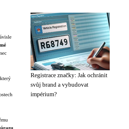
ávisle
ímé
ámec
Registrace značky: Jak ochránit
 který
svůj brand a vybudovat
impérium?
ostech
němu
 úrazu