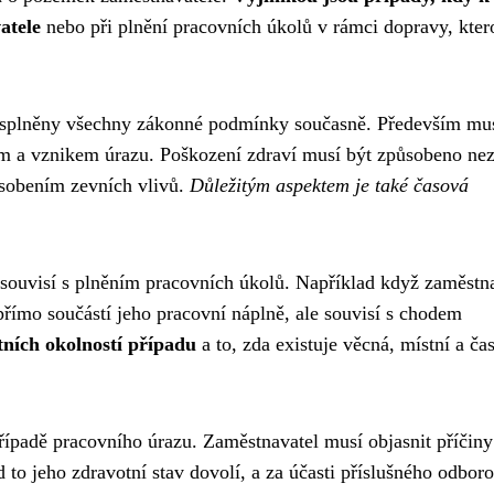
atele
nebo při plnění pracovních úkolů v rámci dopravy, kter
t splněny všechny zákonné podmínky současně. Především mu
em a vznikem úrazu. Poškození zdraví musí být způsobeno nez
ůsobením zevních vlivů.
Důležitým aspektem je také časová
ště souvisí s plněním pracovních úkolů. Například když zaměstn
římo součástí jeho pracovní náplně, ale souvisí s chodem
tních okolností případu
a to, zda existuje věcná, místní a ča
řípadě pracovního úrazu. Zaměstnavatel musí objasnit příčiny
 to jeho zdravotní stav dovolí, a za účasti příslušného odbor