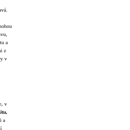
avá.
 mohou
avu,
tu a
i z
ry v
e, v
itu,
ů a
í