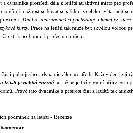
 a dynamika prostředí dělá z letiště atraktivní místo pro prof
 zmiňují možnost setkávat se s lidmi z celého světa, učit se c
prostředí.
Mnoho zaměstnanců si pochvaluje i benefity, které l
azykové kurzy.
Práce na letišti tak může být skvělou volbou pr
íležitostí k osobnímu i profesnímu růstu.
oučástí pulzujícího a dynamického prostředí. Každý den je jiný
 letišti je nabitá energií
, ať už se jedná o ranní příliv cestuj
omů. Právě tato dynamika a pestrost činí z letiště tak atrakti
ch podmínek na letišti - Recenze
Komentář