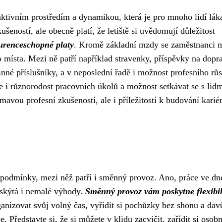
raktivním prostředím a dynamikou, která je pro mnoho lidí lák
ušeností, ale obecně platí, že letiště si uvědomují důležitost
urenceschopné platy
. Kromě základní mzdy se zaměstnanci
ho místa. Mezi ně patří například stravenky, příspěvky na dopr
dinné příslušníky, a v neposlední řadě i možnost profesního růs
 i různorodost pracovních úkolů a možnost setkávat se s lidm
ímavou profesní zkušeností, ale i příležitostí k budování karié
ní podmínky, mezi něž patří i směnný provoz. Ano, práce ve dn
e skýtá i nemalé výhody.
Směnný provoz vám poskytne flexibil
anizovat svůj volný čas, vyřídit si pochůzky bez shonu a dav
e. Představte si, že si můžete v klidu zacvičit, zařídit si osobn