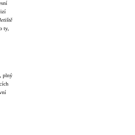
esní
izí
etiště
o ty,
, plný
ících
vní