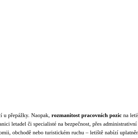
ící u přepážky. Naopak,
rozmanitost pracovních pozic
na letiš
ici letadel či specialisté na bezpečnost, přes administrativní
nomii, obchodě nebo turistickém ruchu – letiště nabízí uplatně