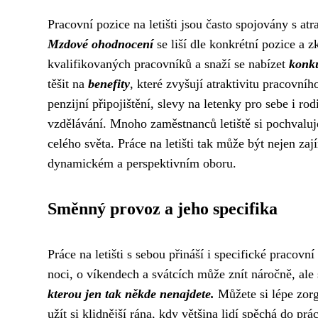
Pracovní pozice na letišti jsou často spojovány s at
Mzdové ohodnocení
se liší dle konkrétní pozice a zk
kvalifikovaných pracovníků a snaží se nabízet
konk
těšit na
benefity
, které zvyšují atraktivitu pracovní
penzijní připojištění, slevy na letenky pro sebe i ro
vzdělávání. Mnoho zaměstnanců letiště si pochvaluje
celého světa. Práce na letišti tak může být nejen zaj
dynamickém a perspektivním oboru.
Směnný provoz a jeho specifika
Práce na letišti s sebou přináší i specifické pracov
noci, o víkendech a svátcích může znít náročně, al
kterou jen tak někde nenajdete.
Můžete si lépe zorg
užít si klidnější rána, kdy většina lidí spěchá do prác