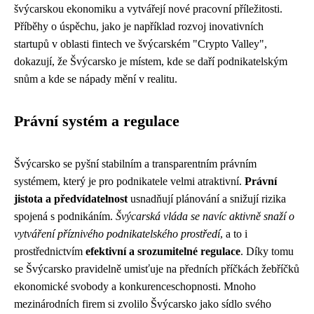
švýcarskou ekonomiku a vytvářejí nové pracovní příležitosti.
Příběhy o úspěchu, jako je například rozvoj inovativních
startupů v oblasti fintech ve švýcarském "Crypto Valley",
dokazují, že Švýcarsko je místem, kde se daří podnikatelským
snům a kde se nápady mění v realitu.
Právní systém a regulace
Švýcarsko se pyšní stabilním a transparentním právním
systémem, který je pro podnikatele velmi atraktivní.
Právní
jistota a předvídatelnost
usnadňují plánování a snižují rizika
spojená s podnikáním.
Švýcarská vláda se navíc aktivně snaží o
vytváření příznivého podnikatelského prostředí
, a to i
prostřednictvím
efektivní a srozumitelné regulace
. Díky tomu
se Švýcarsko pravidelně umisťuje na předních příčkách žebříčků
ekonomické svobody a konkurenceschopnosti. Mnoho
mezinárodních firem si zvolilo Švýcarsko jako sídlo svého