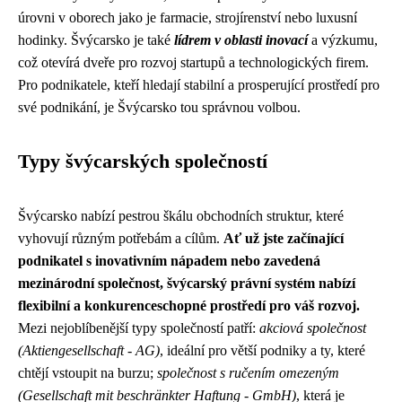
úrovni v oborech jako je farmacie, strojírenství nebo luxusní
hodinky. Švýcarsko je také
lídrem v oblasti inovací
a výzkumu,
což otevírá dveře pro rozvoj startupů a technologických firem.
Pro podnikatele, kteří hledají stabilní a prosperující prostředí pro
své podnikání, je Švýcarsko tou správnou volbou.
Typy švýcarských společností
Švýcarsko nabízí pestrou škálu obchodních struktur, které
vyhovují různým potřebám a cílům.
Ať už jste začínající
podnikatel s inovativním nápadem nebo zavedená
mezinárodní společnost, švýcarský právní systém nabízí
flexibilní a konkurenceschopné prostředí pro váš rozvoj.
Mezi nejoblíbenější typy společností patří:
akciová společnost
(Aktiengesellschaft - AG)
, ideální pro větší podniky a ty, které
chtějí vstoupit na burzu;
společnost s ručením omezeným
(Gesellschaft mit beschränkter Haftung - GmbH)
, která je