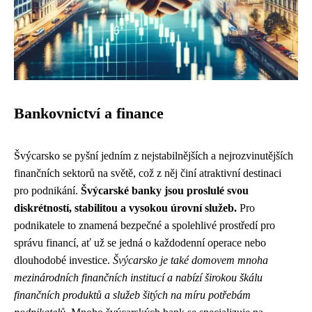
Bankovnictví a finance
Švýcarsko se pyšní jedním z nejstabilnějších a nejrozvinutějších
finančních sektorů na světě, což z něj činí atraktivní destinaci
pro podnikání.
Švýcarské banky jsou proslulé svou
diskrétností, stabilitou a vysokou úrovní služeb.
Pro
podnikatele to znamená bezpečné a spolehlivé prostředí pro
správu financí, ať už se jedná o každodenní operace nebo
dlouhodobé investice.
Švýcarsko je také domovem mnoha
mezinárodních finančních institucí a nabízí širokou škálu
finančních produktů a služeb šitých na míru potřebám