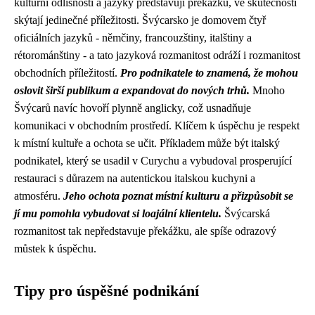
kulturní odlišnosti a jazyky představují překážku, ve skutečnosti
skýtají jedinečné příležitosti. Švýcarsko je domovem čtyř
oficiálních jazyků - němčiny, francouzštiny, italštiny a
rétorománštiny - a tato jazyková rozmanitost odráží i rozmanitost
obchodních příležitostí.
Pro podnikatele to znamená, že mohou
oslovit širší publikum a expandovat do nových trhů.
Mnoho
Švýcarů navíc hovoří plynně anglicky, což usnadňuje
komunikaci v obchodním prostředí. Klíčem k úspěchu je respekt
k místní kultuře a ochota se učit. Příkladem může být italský
podnikatel, který se usadil v Curychu a vybudoval prosperující
restauraci s důrazem na autentickou italskou kuchyni a
atmosféru.
Jeho ochota poznat místní kulturu a přizpůsobit se
jí mu pomohla vybudovat si loajální klientelu.
Švýcarská
rozmanitost tak nepředstavuje překážku, ale spíše odrazový
můstek k úspěchu.
Tipy pro úspěšné podnikání