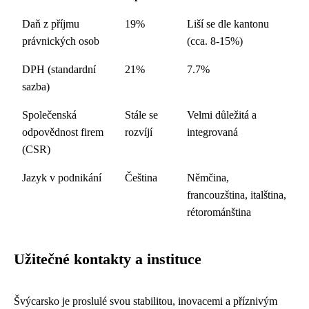
Daň z příjmu
19%
Liší se dle kantonu
právnických osob
(cca. 8-15%)
DPH (standardní
21%
7.7%
sazba)
Společenská
Stále se
Velmi důležitá a
odpovědnost firem
rozvíjí
integrovaná
(CSR)
Jazyk v podnikání
Čeština
Němčina,
francouzština, italština,
rétorománština
Užitečné kontakty a instituce
Švýcarsko je proslulé svou stabilitou, inovacemi a příznivým