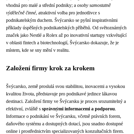
vhodná pro malé a střední podniky; a
osoby samostatně
výdělečně činné
, atraktivní volba pro jednotlivce s
podnikatelským duchem. Švýcarsko se pyšní inspirativními
příklady úspěšných podnikatelských příběhů. Od světoznámých
značek jako Nestlé a Rolex až po inovativní startupy vzkvétající
v oblasti fintech a biotechnologií, Švýcarsko dokazuje, že je
místem, kde se sny mění v realitu.
Založení firmy krok za krokem
Švýcarsko, země proslulá svou stabilitou, inovacemi a vysokou
kvalitou života, představuje pro podnikavé jedince lákavou
destinaci. Založení firmy ve Švýcarsku je proces srozumitelný a
efektivní, zvláště s
správnými informacemi a podporou
.
Informace o podnikání ve Švýcarsku, včetně právních forem,
daňového systému a dostupných dotací, jsou snadno dostupné
online i prostřednictvím specializovaných konzultačních firem.