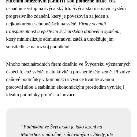
ručením omezeným (GmbH) jsou poměrně nízké,
což
usnadňuje vstup na švýcarský trh. Švýcarsko má navíc systém
progresivního zdanění, který je považován za jeden z
nejkonkurenceschopnějších na světě.
Firmy oceňují
transparentnost a efektivitu švýcarského daňového systému,
který minimalizuje administrativní zátěž a umožňuje jim
soustředit se na rozvoj podnikání.
Mnoho mezinárodních firem dosáhlo ve Švýcarsku významných
úspěchů, což svědčí o atraktivitě a prosperitě této země. Příznivé
daňové podmínky v kombinaci s vysoce kvalifikovanou
pracovní silou a stabilním ekonomickým prostředím vytvářejí
ideální podmínky pro růst a inovace.
Podnikání ve Švýcarsku je jako lezení na
Matterhorn: náročné, s úchvatnými výhledy, ale