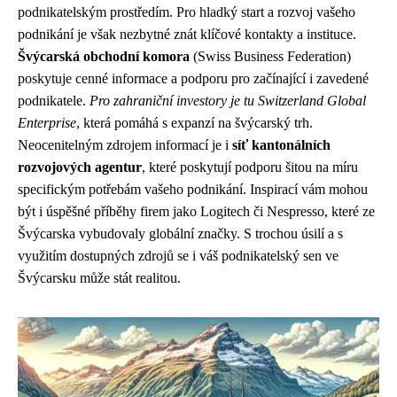
podnikatelským prostředím. Pro hladký start a rozvoj vašeho
podnikání je však nezbytné znát klíčové kontakty a instituce.
Švýcarská obchodní komora
(Swiss Business Federation)
poskytuje cenné informace a podporu pro začínající i zavedené
podnikatele.
Pro zahraniční investory je tu Switzerland Global
Enterprise
, která pomáhá s expanzí na švýcarský trh.
Neocenitelným zdrojem informací je i
síť kantonálních
rozvojových agentur
, které poskytují podporu šitou na míru
specifickým potřebám vašeho podnikání. Inspirací vám mohou
být i úspěšné příběhy firem jako Logitech či Nespresso, které ze
Švýcarska vybudovaly globální značky. S trochou úsilí a s
využitím dostupných zdrojů se i váš podnikatelský sen ve
Švýcarsku může stát realitou.