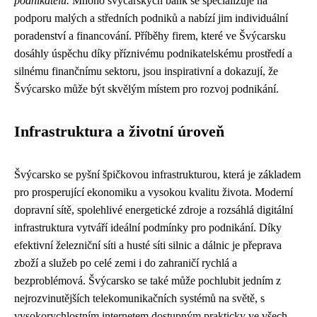
podnikatelů.
Mnoho švýcarských bank se specializuje na
podporu malých a středních podniků a nabízí jim individuální
poradenství a financování. Příběhy firem, které ve Švýcarsku
dosáhly úspěchu díky příznivému podnikatelskému prostředí a
silnému finančnímu sektoru, jsou inspirativní a dokazují, že
Švýcarsko může být skvělým místem pro rozvoj podnikání.
Infrastruktura a životní úroveň
Švýcarsko se pyšní špičkovou infrastrukturou, která je základem
pro prosperující ekonomiku a vysokou kvalitu života. Moderní
dopravní sítě, spolehlivé energetické zdroje a rozsáhlá digitální
infrastruktura vytváří ideální podmínky pro podnikání. Díky
efektivní železniční síti a husté síti silnic a dálnic je přeprava
zboží a služeb po celé zemi i do zahraničí rychlá a
bezproblémová. Švýcarsko se také může pochlubit jedním z
nejrozvinutějších telekomunikačních systémů na světě, s
vysokorychlostním internetem dostupným prakticky ve všech