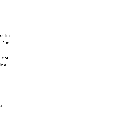
odlí i
ejšímu
te si
le a
u