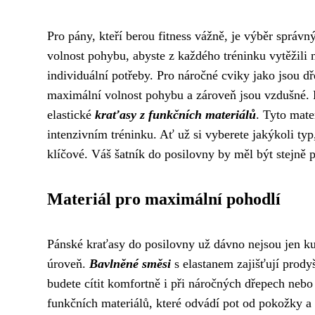
Pro pány, kteří berou fitness vážně, je výběr správ
volnost pohybu, abyste z každého tréninku vytěžili
individuální potřeby. Pro náročné cviky jako jsou dř
maximální volnost pohybu a zároveň jsou vzdušné. Po
elastické
kraťasy z funkčních materiálů
. Tyto mate
intenzivním tréninku. Ať už si vyberete jakýkoli ty
klíčové. Váš šatník do posilovny by měl být stejně 
Materiál pro maximální pohodlí
Pánské kraťasy do posilovny už dávno nejsou jen k
úroveň.
Bavlněné směsi
s elastanem zajišťují prod
budete cítit komfortně i při náročných dřepech nebo 
funkčních materiálů, které odvádí pot od pokožky a