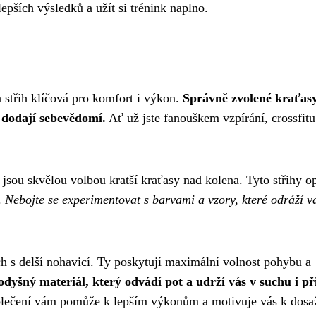
pších výsledků a užít si trénink naplno.
 střih klíčová pro komfort i výkon.
Správně zvolené kraťas
 dodají sebevědomí.
Ať už jste fanouškem vzpírání, crossfit
jsou skvělou volbou kratší kraťasy nad kolena. Tyto střihy o
.
Nebojte se experimentovat s barvami a vzory, které odráží v
ech s delší nohavicí. Ty poskytují maximální volnost pohybu a
odyšný materiál, který odvádí pot a udrží vás v suchu i př
blečení vám pomůže k lepším výkonům a motivuje vás k dosa