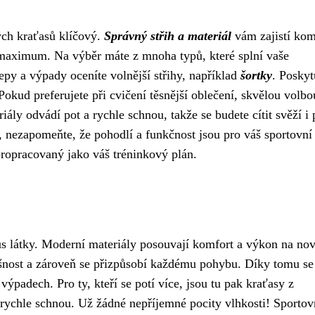
ných kraťasů klíčový.
Správný střih a materiál
vám zajistí kom
 maximum. Na výběr máte z mnoha typů, které splní vaše
epy a výpady oceníte volnější střihy, například
šortky
. Poskyt
kud preferujete při cvičení těsnější oblečení, skvělou volbo
riály odvádí pot a rychle schnou, takže se budete cítit svěží i 
p, nezapomeňte, že pohodlí a funkčnost jsou pro váš sportovn
propracovaný jako váš tréninkový plán.
us látky. Moderní materiály posouvají komfort a výkon na no
yšnost a zároveň se přizpůsobí každému pohybu. Díky tomu se
výpadech. Pro ty, kteří se potí více, jsou tu pak kraťasy z
 rychle schnou. Už žádné nepříjemné pocity vlhkosti! Sportov