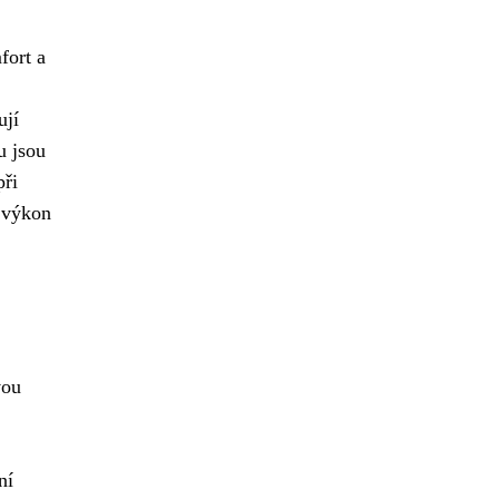
fort a
ují
u jsou
při
í výkon
vou
ní