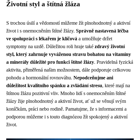
Životní styl a štítná žláza
S trochou úsilí a vědomostí můžeme žít plnohodnotný a aktivní
život i s onemocněním štítné žlázy.
Správně nastavená léčba
ve spolupráci s lékařem je klíčová
a umožňuje držet
symptomy na uzdě. Důležitou roli hraje také
zdravý životní
styl, který zahrnuje vyváženou stravu bohatou na vitamíny
a minerály důležité pro funkci štítné žlázy
. Pravidelná fyzická
aktivita, přiměřená našim možnostem, dále podporuje celkovou
pohodu a hormonální rovnováhu.
Nepodceňujme ani
důležitost kvalitního spánku a zvládání stresu
, které mají na
štítnou žlázu pozitivní vliv. Mnoho lidí s onemocněním štítné
žlázy žije plnohodnotný a aktivní život, ať už se věnují svým
koníčkům, práci nebo rodině. Pamatujme, že s informacemi a
podporou můžeme i s touto diagnózou žít spokojený a aktivní
život.