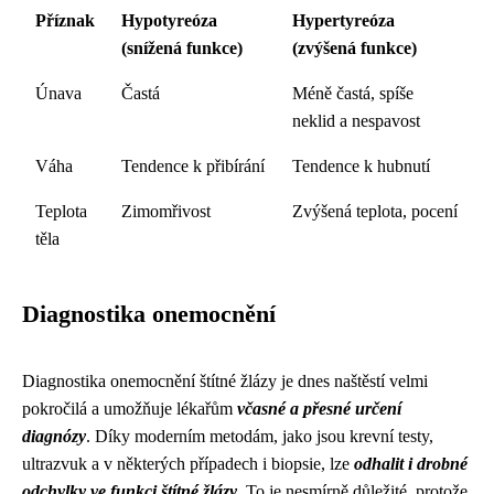
Příznak
Hypotyreóza
Hypertyreóza
(snížená funkce)
(zvýšená funkce)
Únava
Častá
Méně častá, spíše
neklid a nespavost
Váha
Tendence k přibírání
Tendence k hubnutí
Teplota
Zimomřivost
Zvýšená teplota, pocení
těla
Diagnostika onemocnění
Diagnostika onemocnění štítné žlázy je dnes naštěstí velmi
pokročilá a umožňuje lékařům
včasné a přesné určení
diagnózy
. Díky moderním metodám, jako jsou krevní testy,
ultrazvuk a v některých případech i biopsie, lze
odhalit i drobné
odchylky ve funkci štítné žlázy
. To je nesmírně důležité, protože