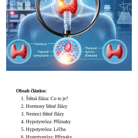
Obsah článku:
Štítná žláza: Co to je?
Hormony štítné žlázy
Nemoci štítné žlázy
Hypotyreóza: Příznaky
Hypotyreóza: Léčba
Hypertyreóza: Příznaky