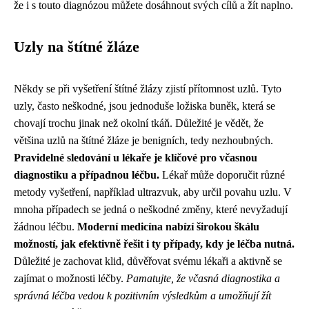
že i s touto diagnózou můžete dosáhnout svých cílů a žít naplno.
Uzly na štítné žláze
Někdy se při vyšetření štítné žlázy zjistí přítomnost uzlů. Tyto
uzly, často neškodné, jsou jednoduše ložiska buněk, která se
chovají trochu jinak než okolní tkáň. Důležité je vědět, že
většina uzlů na štítné žláze je benigních, tedy nezhoubných.
Pravidelné sledování u lékaře je klíčové pro včasnou
diagnostiku a případnou léčbu.
Lékař může doporučit různé
metody vyšetření, například ultrazvuk, aby určil povahu uzlu. V
mnoha případech se jedná o neškodné změny, které nevyžadují
žádnou léčbu.
Moderní medicína nabízí širokou škálu
možností, jak efektivně řešit i ty případy, kdy je léčba nutná.
Důležité je zachovat klid, důvěřovat svému lékaři a aktivně se
zajímat o možnosti léčby.
Pamatujte, že včasná diagnostika a
správná léčba vedou k pozitivním výsledkům a umožňují žít