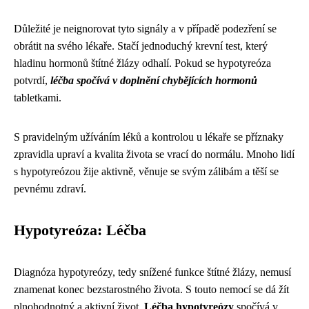
Důležité je neignorovat tyto signály a v případě podezření se
obrátit na svého lékaře. Stačí jednoduchý krevní test, který
hladinu hormonů štítné žlázy odhalí. Pokud se hypotyreóza
potvrdí,
léčba spočívá v doplnění chybějících hormonů
tabletkami.
S pravidelným užíváním léků a kontrolou u lékaře se příznaky
zpravidla upraví a kvalita života se vrací do normálu. Mnoho lidí
s hypotyreózou žije aktivně, věnuje se svým zálibám a těší se
pevnému zdraví.
Hypotyreóza: Léčba
Diagnóza hypotyreózy, tedy snížené funkce štítné žlázy, nemusí
znamenat konec bezstarostného života. S touto nemocí se dá žít
plnohodnotný a aktivní život.
Léčba hypotyreózy
spočívá v