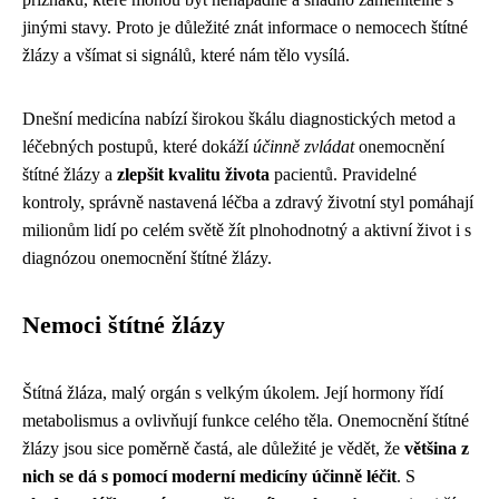
jinými stavy. Proto je důležité znát informace o nemocech štítné
žlázy a všímat si signálů, které nám tělo vysílá.
Dnešní medicína nabízí širokou škálu diagnostických metod a
léčebných postupů, které dokáží
účinně zvládat
onemocnění
štítné žlázy a
zlepšit kvalitu života
pacientů. Pravidelné
kontroly, správně nastavená léčba a zdravý životní styl pomáhají
milionům lidí po celém světě žít plnohodnotný a aktivní život i s
diagnózou onemocnění štítné žlázy.
Nemoci štítné žlázy
Štítná žláza, malý orgán s velkým úkolem. Její hormony řídí
metabolismus a ovlivňují funkce celého těla. Onemocnění štítné
žlázy jsou sice poměrně častá, ale důležité je vědět, že
většina z
nich se dá s pomocí moderní medicíny účinně léčit
. S