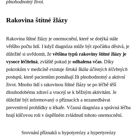
plnohodnotný život.
Rakovina štítné žlázy
Rakovina štítné žlázy je onemocnění, které se dotýká stále
většího počtu lidí. I když diagnóza může být zpočátku děsivá, je
důležité si uvědomit, že
většina typů rakoviny štítné žlázy je
vysoce léčitelná
, zvláště pokud je
odhalena včas
. Díky
pokrokům v medicíně existuje
široká škála účinných léčebných
postupů
, které pacientům pomáhají žít plnohodnotný a aktivní
život. Mnoho lidí s rakovinou štítné žlázy se po léčbě těší
dlouhodobému zdraví a vracejí se k běžným aktivitám. Je
důležité být informovaný o příznacích a nezanedbávat
preventivní prohlídky u lékaře. Včasná diagnóza a správná léčba
hrají klíčovou roli v úspěšném zvládnutí tohoto onemocnění.
Srovnání příznaků u hypotyreózy a hypertyreózy