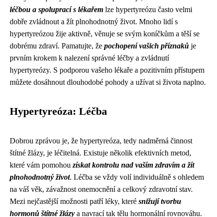
léčbou a spoluprací s lékařem
lze hypertyreózu často velmi
dobře zvládnout a žít plnohodnotný život. Mnoho lidí s
hypertyreózou žije aktivně, věnuje se svým koníčkům a těší se
dobrému zdraví. Pamatujte, že
pochopení vašich příznaků
je
prvním krokem k nalezení správné léčby a zvládnutí
hypertyreózy. S podporou vašeho lékaře a pozitivním přístupem
můžete dosáhnout dlouhodobé pohody a užívat si života naplno.
Hypertyreóza: Léčba
Dobrou zprávou je, že hypertyreóza, tedy nadměrná činnost
štítné žlázy, je léčitelná. Existuje několik efektivních metod,
které vám pomohou
získat kontrolu nad vaším zdravím a žít
plnohodnotný život
. Léčba se vždy volí individuálně s ohledem
na váš věk, závažnost onemocnění a celkový zdravotní stav.
Mezi nejčastější možnosti patří léky, které
snižují tvorbu
hormonů štítné žlázy
a navrací tak tělu hormonální rovnováhu.