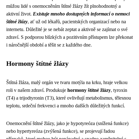
můžou lidé s onemocněním štítné žlázy žít plnohodnotný a
aktivní život.
Existuje mnoho dostupných informací o nemoci
štítné žlázy
, ať už od lékařů, pacientských organizací nebo na
internetu. Důležité je se nebát zeptat a aktivně se zajímat o své
zdraví. S podporou blízkých a pozitivním přístupem lze překonat
i náročnější období a těšit se z každého dne.
Hormony štítné žlázy
Štítná žláza, malý orgán ve tvaru motýla na krku, hraje velkou
roli v našem zdraví. Produkuje
hormony štítné žlázy
, tyroxin
(T4) a trijodtyronin (T3), které ovlivňují metabolismus, tělesnou
teplotu, srdeční frekvenci a mnoho dalších důležitých funkcí.
Onemocnění štítné žlázy, jako je hypotyreóza (snížená funkce)
nebo hypertyreóza (zvýšená funkce), se projevují řadou
příznaků, které mohou být nenápadné a snadno zaměnitelné s