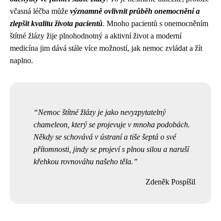
včasná léčba může
významně ovlivnit průběh onemocnění a
zlepšit kvalitu života pacientů
. Mnoho pacientů s onemocněním
štítné žlázy žije plnohodnotný a aktivní život a moderní
medicína jim dává stále více možností, jak nemoc zvládat a žít
naplno.
Nemoc štítné žlázy je jako nevyzpytatelný
chameleon, který se projevuje v mnoha podobách.
Někdy se schovává v ústraní a tiše šeptá o své
přítomnosti, jindy se projeví s plnou silou a naruší
křehkou rovnováhu našeho těla.
Zdeněk Pospíšil