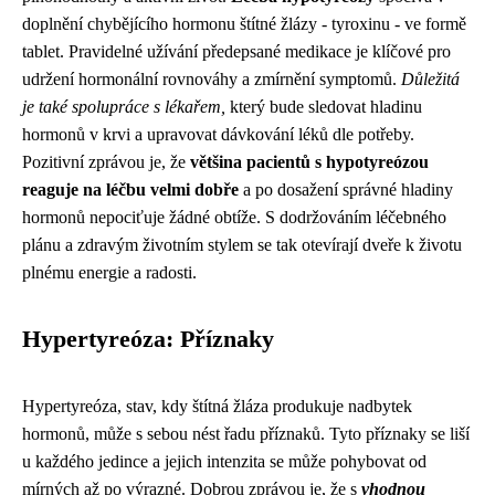
doplnění chybějícího hormonu štítné žlázy - tyroxinu - ve formě
tablet. Pravidelné užívání předepsané medikace je klíčové pro
udržení hormonální rovnováhy a zmírnění symptomů.
Důležitá
je také spolupráce s lékařem,
který bude sledovat hladinu
hormonů v krvi a upravovat dávkování léků dle potřeby.
Pozitivní zprávou je, že
většina pacientů s hypotyreózou
reaguje na léčbu velmi dobře
a po dosažení správné hladiny
hormonů nepociťuje žádné obtíže. S dodržováním léčebného
plánu a zdravým životním stylem se tak otevírají dveře k životu
plnému energie a radosti.
Hypertyreóza: Příznaky
Hypertyreóza, stav, kdy štítná žláza produkuje nadbytek
hormonů, může s sebou nést řadu příznaků. Tyto příznaky se liší
u každého jedince a jejich intenzita se může pohybovat od
mírných až po výrazné. Dobrou zprávou je, že s
vhodnou