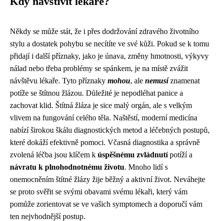
Kdy navštívit lékaře?
Někdy se může stát, že i přes dodržování zdravého životního
stylu a dostatek pohybu se necítíte ve své kůži. Pokud se k tomu
přidají i další příznaky, jako je únava, změny hmotnosti, výkyvy
nálad nebo třeba problémy se spánkem, je na místě zvážit
návštěvu lékaře. Tyto příznaky
mohou
, ale
nemusí
znamenat
potíže se štítnou žlázou. Důležité je nepodléhat panice a
zachovat klid. Štítná žláza je sice malý orgán, ale s velkým
vlivem na fungování celého těla. Naštěstí, moderní medicína
nabízí širokou škálu diagnostických metod a léčebných postupů,
které dokáží efektivně pomoci. Včasná diagnostika a správně
zvolená léčba jsou klíčem k
úspěšnému zvládnutí
potíží a
návratu k plnohodnotnému životu
. Mnoho lidí s
onemocněním štítné žlázy žije běžný a aktivní život. Neváhejte
se proto svěřit se svými obavami svému lékaři, který vám
pomůže zorientovat se ve vašich symptomech a doporučí vám
ten nejvhodnější postup.