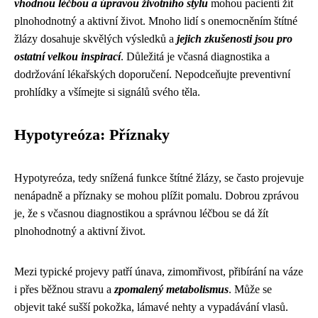
vhodnou léčbou a úpravou životního stylu
mohou pacienti žít
plnohodnotný a aktivní život. Mnoho lidí s onemocněním štítné
žlázy dosahuje skvělých výsledků a
jejich zkušenosti jsou pro
ostatní velkou inspirací
. Důležitá je včasná diagnostika a
dodržování lékařských doporučení. Nepodceňujte preventivní
prohlídky a všímejte si signálů svého těla.
Hypotyreóza: Příznaky
Hypotyreóza, tedy snížená funkce štítné žlázy, se často projevuje
nenápadně a příznaky se mohou plížit pomalu. Dobrou zprávou
je, že s včasnou diagnostikou a správnou léčbou se dá žít
plnohodnotný a aktivní život.
Mezi typické projevy patří únava, zimomřivost, přibírání na váze
i přes běžnou stravu a
zpomalený metabolismus
. Může se
objevit také sušší pokožka, lámavé nehty a vypadávání vlasů.