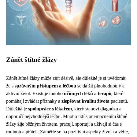
Zánět štítné žlázy
Zánět štítné žlázy může znít děsivě, ale důležité je si uvědomit,
že s
správným přístupem a léčbou
se dá žít plnohodnotný a
aktivní život. Existuje mnoho
účinných léků a terapií
, které
pomáhají zvládat příznaky a
zlepšovat kvalitu života
pacientů.
Důležitá je
spolupráce s lékařem
, který stanoví diagnózu a
doporučí nejvhodnější léčbu. Mnoho lidí s onemocněním štítné
žlázy žije běžným životem, pracují, sportují a užívají si čas s
rodinou a přáteli. Zaměřte se na pozitivní aspekty života a věřte,