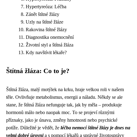
Hypertyreóza: Léčba
Zánět štítné žlázy
Uzly na štítné žláze
Rakovina štítné žlázy
Diagnostika onemocnění
Životní styl a štítná žláza
Kdy navštívit lékaře?
Štítná žláza: Co to je?
Štítná žláza, malý motýlek na krku, hraje velkou roli v našem
těle. Ovlivňuje metabolismus, energii a náladu. Někdy se ale
stane, že štítná žláza nefunguje tak, jak by měla – produkuje
hormonů málo nebo naopak moc. To se projeví různými
příznaky, jako je únava, změny hmotnosti nebo psychické
potíže. Důležité je vědět, že
léčba nemocí štítné žlázy je dnes na
velmi dobré úrovni
a s pomocí lékařů a správné životosprávy