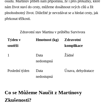
osudu. Martinův příběh nám připomíná, že i přes překážky, které
nám život staví do cesty, můžeme dosáhnout svých cílů a žít
plnohodnotný život. Důležité je nevzdávat se a hledat cesty, jak
překonat těžkosti.
Zdravotní stav Martina v průběhu Survivora
Týden v
Hmotnost (kg)
Zdravotní
soutěži
komplikace
1
Data
Žádné
nedostupná
Poslední týden
Data
Únava, dehydratace
nedostupná
Co se Můžeme Naučit z Martinovy ​​
Zkušenosti?