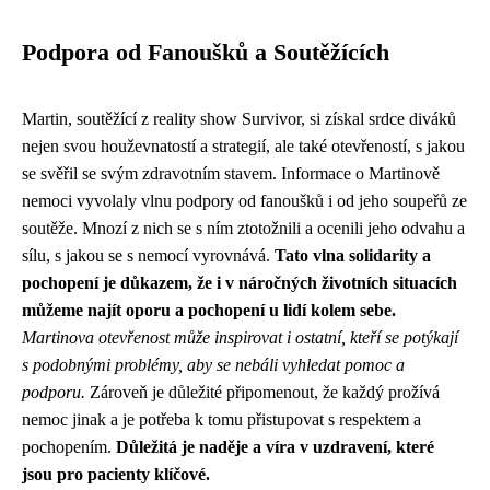
Podpora od Fanoušků a Soutěžících
Martin, soutěžící z reality show Survivor, si získal srdce diváků
nejen svou houževnatostí a strategií, ale také otevřeností, s jakou
se svěřil se svým zdravotním stavem. Informace o Martinově
nemoci vyvolaly vlnu podpory od fanoušků i od jeho soupeřů ze
soutěže. Mnozí z nich se s ním ztotožnili a ocenili jeho odvahu a
sílu, s jakou se s nemocí vyrovnává.
Tato vlna solidarity a
pochopení je důkazem, že i v náročných životních situacích
můžeme najít oporu a pochopení u lidí kolem sebe.
Martinova otevřenost může inspirovat i ostatní, kteří se potýkají
s podobnými problémy, aby se nebáli vyhledat pomoc a
podporu.
Zároveň je důležité připomenout, že každý prožívá
nemoc jinak a je potřeba k tomu přistupovat s respektem a
pochopením.
Důležitá je naděje a víra v uzdravení, které
jsou pro pacienty klíčové.