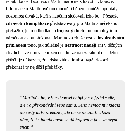
republika čelil soutěžící Martin náročné zdravotní zkoušce.
Informace o Martinově onemocnění během soutěže upoutaly
pozornost diváků, kteří s napětím sledovali jeho boj. Přestože
zdravotní komplikace
představovaly pro Martina nečekanou
překážku, jeho odhodlání a
bojovný duch
mu pomohly tuto
náročnou etapu překonat. Martinova zkušenost je
inspirativním
příkladem
toho, jak důležité je
neztrácet naději
ani v těžkých
chvílích a že i přes nepřízeň osudu lze nalézt sílu jít dál. Jeho
příběh je důkazem, že lidská vůle a
touha uspět
dokáží
překonat i ty nejtěžší překážky.
Martinův boj v Survivorovi nebyl jen o fyzické síle,
ale i o překonávání sebe sama. Jeho nemoc mu kladla
do cesty další překážky, ale on se nevzdal. Ukázal
nám, že i s handicapem se dá bojovat a jít si za svým
snem.