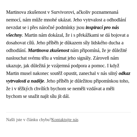
Martinova zkušenost v Survivorovi, ačkoliv poznamenaná
nemocí, nám může mnohé ukázat. Jeho vytrvalost a odhodlání
nevzdat se i přes náročné podmínky jsou
inspirací pro nás
všechny
. Martin nám dokázal, že i s překážkami se dá bojovat a
dosahovat cílů. Jeho příběh je důkazem síly lidského ducha a
odhodlání.
Martinova zkušenost
nám připomíná, že je důležité
naslouchat svému tělu a vnímat jeho signály. Zároveň nám
ukazuje, jak důležitá je vzájemná podpora a pomoc. I když
Martin musel nakonec soutěž opustit, zanechal v nás silný
odkaz
vytrvalosti a naděje
. Jeho příběh je důležitou připomínkou toho,
že i v těžkých chvílích bychom se neměli vzdávat a měli
bychom se snažit najít sílu jít dál.
Našli jste v článku chybu?
Kontaktujte nás