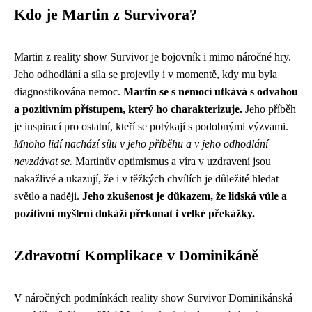
Kdo je Martin z Survivora?
Martin z reality show Survivor je bojovník i mimo náročné hry.
Jeho odhodlání a síla se projevily i v momentě, kdy mu byla
diagnostikována nemoc.
Martin se s nemocí utkává s odvahou
a pozitivním přístupem, který ho charakterizuje.
Jeho příběh
je inspirací pro ostatní, kteří se potýkají s podobnými výzvami.
Mnoho lidí nachází sílu v jeho příběhu a v jeho odhodlání
nevzdávat se.
Martinův optimismus a víra v uzdravení jsou
nakažlivé a ukazují, že i v těžkých chvílích je důležité hledat
světlo a naději.
Jeho zkušenost je důkazem, že lidská vůle a
pozitivní myšlení dokáží překonat i velké překážky.
Zdravotní Komplikace v Dominikáně
V náročných podmínkách reality show Survivor Dominikánská