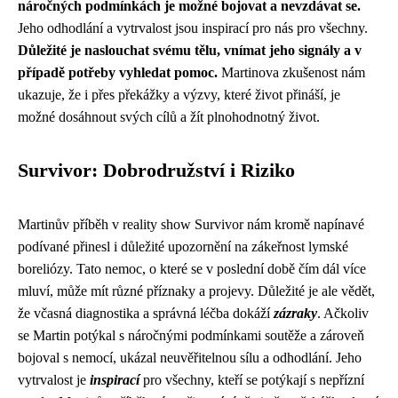
náročných podmínkách je možné bojovat a nevzdávat se.
Jeho odhodlání a vytrvalost jsou inspirací pro nás pro všechny.
Důležité je naslouchat svému tělu, vnímat jeho signály a v
případě potřeby vyhledat pomoc.
Martinova zkušenost nám
ukazuje, že i přes překážky a výzvy, které život přináší, je
možné dosáhnout svých cílů a žít plnohodnotný život.
Survivor: Dobrodružství i Riziko
Martinův příběh v reality show Survivor nám kromě napínavé
podívané přinesl i důležité upozornění na zákeřnost lymské
boreliózy. Tato nemoc, o které se v poslední době čím dál více
mluví, může mít různé příznaky a projevy. Důležité je ale vědět,
že včasná diagnostika a správná léčba dokáží
zázraky
. Ačkoliv
se Martin potýkal s náročnými podmínkami soutěže a zároveň
bojoval s nemocí, ukázal neuvěřitelnou sílu a odhodlání. Jeho
vytrvalost je
inspirací
pro všechny, kteří se potýkají s nepřízní