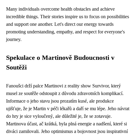
Many individuals overcome health obstacles and achieve
incredible things. Their stories inspire us to focus on possibilities
and support one another. Let's direct our energy towards
promoting understanding, empathy, and respect for everyone's
journey.
Spekulace o Martinově Budoucnosti v
Soutěži
Fanoušci drží palce Martinovi z reality show Survivor, který
musel ze soutěže odstoupit z důvodu zdravotních komplikací.
Informace o jeho stavu jsou prozatím kusé, ale produkce
ujišťuje, že je Martin v péči lékařů a daří se mu lépe. Jeho návrat
do hry je sice vyloučený, ale důležité je, že se zotavuje.
Martinova účast, ač krátká, byla plná energie a nadšení, které si
diváci zamilovali. Jeho optimismus a bojovnost jsou inspirativní