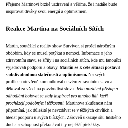
Přejeme Martinovi brzké uzdravení a věříme, že i nadále bude
inspirovat diváky svou energií a optimismem.
Reakce Martina na Sociálních Sítích
Martin, soutěžící z reality show Survivor, si prošel náročným
obdobím, kdy se musel potýkat s nemocí. Informace o jeho
zdravotním stavu se šířily i na sociálních sítích, kde mu fanoušci
vyjadřovali podporu a obavy.
Martin se k celé situaci postavil
s obdivuhodnou statečností a optimismem.
Na svých
profilech otevřeně komunikoval o svém zdravotním stavu a
děkoval za všechna povzbudivá slova.
Jeho pozitivní přístup a
odhodlání bojovat se staly inspirací pro mnoho lidí, kteří
procházejí podobnými těžkostmi.
Martinova zkušenost nám
připomíná, jak důležité je nevzdávat se v těžkých chvílích a
hledat podporu u svých blízkých. Zároveň ukazuje sílu lidského
ducha a schopnost překonávat i ty nejtěžší překážky.