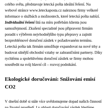
celého světa, představuje letecká pošta ideální řešení. Na
webové stránce www.leteckaposta.cz naleznou firmy veškeré
informace o službách a možnostech, které letecká pošta nabízí.
Individuální řešení
šitá na míru potřebám klienta jsou
samozřejmostí. Zkušení specialisté jsou připraveni firmám
poradit s výběrem nejvhodnějšího typu přepravy a zajistit
bezproblémové doručení zásilek v požadovaném termínu.
Letecká pošta tak firmám umožňuje expandovat na nové trhy a
budovat silnější obchodní vztahy se zahraničními partnery. Díky
rychlému a spolehlivému doručení zásilek se firmy mohou
soustředit na svůj hlavní cíl – rozvoj podnikání.
Ekologické doručování: Snižování emisí
CO2
V dnešní době si stále více uvědomujeme dopad našich činností
na životní prostředí. I v oblasti doručování zásilek hledáme