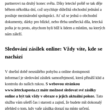
partnerovi na druhý konec světa. Díky letecké poště se tak děje
během několika dní, což urychluje důležitá obchodní jednání a
posiluje mezinárodní spolupráci. Ať už se jedná o obchodní
dokumenty, dárky pro blízké, nebo třeba umělecká díla, letecká
pošta je tu proto, abychom byli blíž k lidem a místům, na kterých
nám záleží.
Sledování zásilek online: Vždy víte, kde se
nachází
V dnešní době neustálého pohybu a online dostupnosti
informací je sledování zásilek samozřejmostí, která přináší klid a
kontrolu do našich rukou.
S webovou stránkou
www.leteckaposta.cz máte možnost sledovat své zásilky
online a být tak vždy v obraze o jejich aktuální poloze.
Tato
služba vám ušetří čas i starosti a zajistí, že budete mít dokonalý
přehled o tom, kdy vaše zásilka dorazí na místo určení.