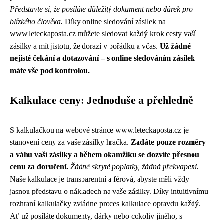
Představte si, že posíláte důležitý dokument nebo dárek pro
blízkého člověka.
Díky online sledování zásilek na
www.leteckaposta.cz můžete sledovat každý krok cesty vaší
zásilky a mít jistotu, že dorazí v pořádku a včas.
Už žádné
nejisté čekání a dotazování – s online sledováním zásilek
máte vše pod kontrolou.
Kalkulace ceny: Jednoduše a přehledně
S kalkulačkou na webové stránce www.leteckaposta.cz je
stanovení ceny za vaše zásilky hračka.
Zadáte pouze rozměry
a váhu vaší zásilky a během okamžiku se dozvíte přesnou
cenu za doručení.
Žádné skryté poplatky, žádná překvapení.
Naše kalkulace je transparentní a férová, abyste měli vždy
jasnou představu o nákladech na vaše zásilky. Díky intuitivnímu
rozhraní kalkulačky zvládne proces kalkulace opravdu každý.
Ať už posíláte dokumenty, dárky nebo cokoliv jiného, s