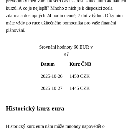
převodníky měn vám tak šetří čas i starosti s hledáním aktuálních
kurzů. A co je nejlepší? Mnoho z nich je k dispozici zcela
zdarma a dostupných 24 hodin denně, 7 dní v týdnu. Díky nim
máte vždy po ruce užitečného pomocníka pro vaše finanční
plánování.
Srovnání hodnoty 60 EUR v
Kč
Datum
Kurz ČNB
2025-10-26
1450 CZK
2025-10-27
1445 CZK
Historický kurz eura
Historický kurz eura nám může mnohdy napovědět o