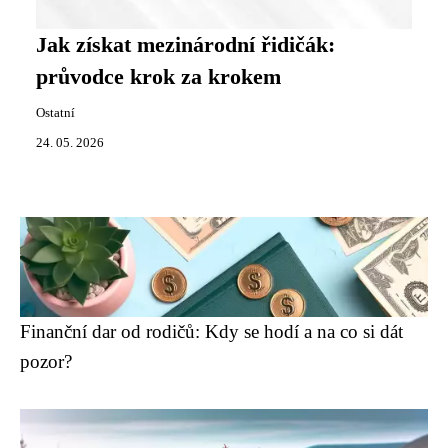
Jak získat mezinárodní řidičák:
průvodce krok za krokem
Ostatní
24. 05. 2026
Finanční dar od rodičů: Kdy se hodí a na co si dát
pozor?