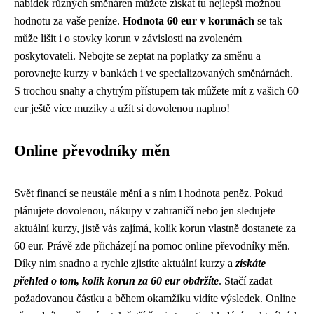
nabídek různých směnáren můžete získat tu nejlepší možnou
hodnotu za vaše peníze.
Hodnota 60 eur v korunách
se tak
může lišit i o stovky korun v závislosti na zvoleném
poskytovateli. Nebojte se zeptat na poplatky za směnu a
porovnejte kurzy v bankách i ve specializovaných směnárnách.
S trochou snahy a chytrým přístupem tak můžete mít z vašich 60
eur ještě více muziky a užít si dovolenou naplno!
Online převodníky měn
Svět financí se neustále mění a s ním i hodnota peněz. Pokud
plánujete dovolenou, nákupy v zahraničí nebo jen sledujete
aktuální kurzy, jistě vás zajímá, kolik korun vlastně dostanete za
60 eur. Právě zde přicházejí na pomoc online převodníky měn.
Díky nim snadno a rychle zjistíte aktuální kurzy a
získáte
přehled o tom, kolik korun za 60 eur obdržíte
. Stačí zadat
požadovanou částku a během okamžiku vidíte výsledek. Online