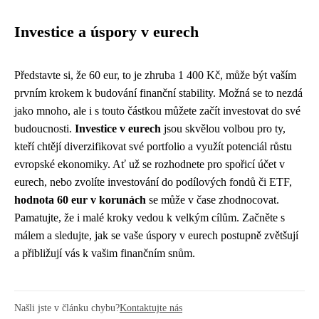
Investice a úspory v eurech
Představte si, že 60 eur, to je zhruba 1 400 Kč, může být vaším
prvním krokem k budování finanční stability. Možná se to nezdá
jako mnoho, ale i s touto částkou můžete začít investovat do své
budoucnosti.
Investice v eurech
jsou skvělou volbou pro ty,
kteří chtějí diverzifikovat své portfolio a využít potenciál růstu
evropské ekonomiky. Ať už se rozhodnete pro spořicí účet v
eurech, nebo zvolíte investování do podílových fondů či ETF,
hodnota 60 eur v korunách
se může v čase zhodnocovat.
Pamatujte, že i malé kroky vedou k velkým cílům. Začněte s
málem a sledujte, jak se vaše úspory v eurech postupně zvětšují
a přibližují vás k vašim finančním snům.
Našli jste v článku chybu?
Kontaktujte nás