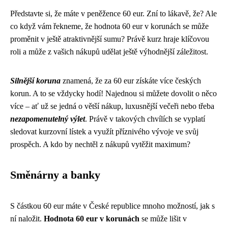
Představte si, že máte v peněžence 60 eur. Zní to lákavě, že? Ale
co když vám řekneme, že hodnota 60 eur v korunách se může
proměnit v ještě atraktivnější sumu? Právě kurz hraje klíčovou
roli a může z vašich nákupů udělat ještě výhodnější záležitost.
Silnější koruna
znamená, že za 60 eur získáte více českých
korun. A to se vždycky hodí! Najednou si můžete dovolit o něco
více – ať už se jedná o větší nákup, luxusnější večeři nebo třeba
nezapomenutelný výlet
. Právě v takových chvílích se vyplatí
sledovat kurzovní lístek a využít příznivého vývoje ve svůj
prospěch. A kdo by nechtěl z nákupů vytěžit maximum?
Směnárny a banky
S částkou 60 eur máte v České republice mnoho možností, jak s
ní naložit.
Hodnota 60 eur v korunách
se může lišit v