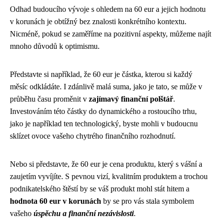
Odhad budoucího vývoje s ohledem na 60 eur a jejich hodnotu
v korunách je obtížný bez znalosti konkrétního kontextu.
Nicméně, pokud se zaměříme na pozitivní aspekty, můžeme najít
mnoho důvodů k optimismu.
Představte si například, že 60 eur je částka, kterou si každý
měsíc odkládáte. I zdánlivě malá suma, jako je tato, se může v
průběhu času proměnit v
zajímavý finanční polštář
.
Investováním této částky do dynamického a rostoucího trhu,
jako je například ten technologický, byste mohli v budoucnu
sklízet ovoce vašeho chytrého finančního rozhodnutí.
Nebo si představte, že 60 eur je cena produktu, který s vášní a
zaujetím vyvíjíte. S pevnou vizí, kvalitním produktem a trochou
podnikatelského štěstí by se váš produkt mohl stát hitem a
hodnota 60 eur v korunách
by se pro vás stala symbolem
vašeho
úspěchu a finanční nezávislosti
.