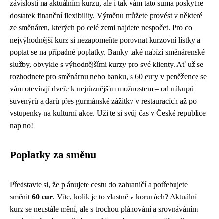
závislosti na aktuálním kurzu, ale i tak vám tato suma poskytne
dostatek finanční flexibility. Výměnu můžete provést v některé
ze směnáren, kterých po celé zemi najdete nespočet. Pro co
nejvýhodnější kurz si nezapomeňte porovnat kurzovní lístky a
poptat se na případné poplatky. Banky také nabízí směnárenské
služby, obvykle s výhodnějšími kurzy pro své klienty. Ať už se
rozhodnete pro směnárnu nebo banku, s 60 eury v peněžence se
vám otevírají dveře k nejrůznějším možnostem – od nákupů
suvenýrů a darů přes gurmánské zážitky v restauracích až po
vstupenky na kulturní akce. Užijte si svůj čas v České republice
naplno!
Poplatky za směnu
Představte si, že plánujete cestu do zahraničí a potřebujete
směnit
60 eur
. Víte, kolik je to vlastně v korunách? Aktuální
kurz se neustále mění, ale s trochou plánování a srovnáváním