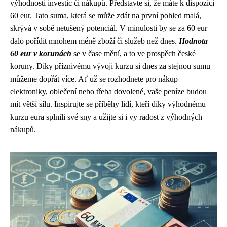
výhodnosti investic či nákupů. Představte si, že máte k dispozici
60 eur. Tato suma, která se může zdát na první pohled malá,
skrývá v sobě netušený potenciál. V minulosti by se za 60 eur
dalo pořídit mnohem méně zboží či služeb než dnes.
Hodnota
60 eur v korunách
se v čase mění, a to ve prospěch české
koruny. Díky příznivému vývoji kurzu si dnes za stejnou sumu
můžeme dopřát více. Ať už se rozhodnete pro nákup
elektroniky, oblečení nebo třeba dovolené, vaše peníze budou
mít větší sílu. Inspirujte se příběhy lidí, kteří díky výhodnému
kurzu eura splnili své sny a užijte si i vy radost z výhodných
nákupů.