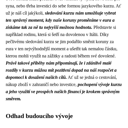
syna, nebo třeba investici do sebe formou jazykového kurzu. Ať
už je náš cíl jakýkoli,
sledování kurzu nám umožňuje vybrat
ten správný moment, kdy naše koruny proměníme v eura a
získáme tak za ně tu nejvyšší možnou hodnotu.
Představte si
například rodinu, která si šetří na dovolenou v Itálii. Díky
pečlivému sledování kurzu se jim podařilo směnit koruny za
eura v ten nejvýhodnější moment a ušetřit tak nemalou částku,
kterou mohli využít na zážitky a radosti během své dovolené.
Právě takové příběhy nám připomínají, že i zdánlivě malé
rozdíly v kurzu můžou mít pozitivní dopad na náš rozpočet a
dopomoci k dosažení našich cílů.
Ať už se jedná o cestování,
nákup zboží v zahraničí nebo investice,
pochopení vývoje kurzu
a jeho využití ve prospěch našich financí je krokem správným
směrem.
Odhad budoucího vývoje