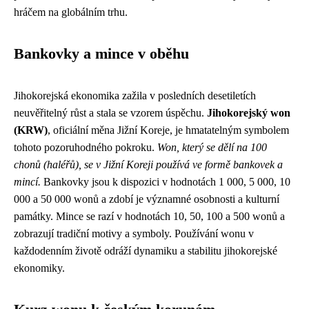
hráčem na globálním trhu.
Bankovky a mince v oběhu
Jihokorejská ekonomika zažila v posledních desetiletích
neuvěřitelný růst a stala se vzorem úspěchu.
Jihokorejský won
(KRW)
, oficiální měna Jižní Koreje, je hmatatelným symbolem
tohoto pozoruhodného pokroku.
Won, který se dělí na 100
chonů (haléřů), se v Jižní Koreji používá ve formě bankovek a
mincí.
Bankovky jsou k dispozici v hodnotách 1 000, 5 000, 10
000 a 50 000 wonů a zdobí je významné osobnosti a kulturní
památky. Mince se razí v hodnotách 10, 50, 100 a 500 wonů a
zobrazují tradiční motivy a symboly. Používání wonu v
každodenním životě odráží dynamiku a stabilitu jihokorejské
ekonomiky.