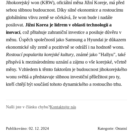
Jihokorejský won (KRW), oficiální měna Jižní Koreje, má před
sebou slibnou budoucnost. Díky silné ekonomice a rostoucímu
globálnímu vlivu země se očekává, že won bude i nadále
posilovat.
Jižní Korea je lídrem v oblasti technologií a
inovací
, což přitahuje zahraniční investice a posiluje důvěru v
měnu. Úspěch společností jako Samsung a Hyundai je důkazem
ekonomické síly země a pozitivně se odráží i na hodnotě wonu.
Rostoucí popularita korejské kultury
, známé jako "Hallyu", také
přispívá k mezinárodnímu uznání a zájmu o vše korejské, včetně
měny. Vzhledem k těmto faktorům je budoucnost jihokorejského
wonu světlá a představuje slibnou investiční příležitost pro ty,
kteří chtějí být součástí tohoto dynamického a rostoucího trhu.
Našli jste v článku chybu?
Kontaktujte nás
Publikováno: 02. 12. 2024
Kategorie:
Ostatní