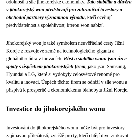
odolnosti a síle jihokorejské ekonomiky.
Tato stabilita a důvěra
v jihokorejský won představují pro zahraniční investory a
obchodní partnery významnou výhodu
, kteří oceňují
předvídatelnost a spolehlivost, kterou won nabízí.
Jihokorejský won je také symbolem neuvěřitelné cesty Jižní
Koreje z rozvojové země na technologického giganta a
globálního lídra v inovacích.
Růst a stabilita wonu jsou úzce
spjaty s úspěchem jihokorejských firem
, jako jsou Samsung,
Hyundai a LG, které si vydobyly celosvětové renomé pro
kvalitu a inovaci. Úspěch těchto firem se odráží v síle wonu a
přispívá k prosperitě a ekonomickému blahobytu Jižní Koreje.
Investice do jihokorejského wonu
Investování do jihokorejského wonu může být pro investory
zajímavou příležitostí, zvláště pro ty, kteří chtějí diverzifikovat