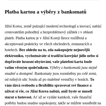
Platba kartou a výběry z bankomatů
Jižní Korea, země pulzující moderní technologií a inovací, nabízí
cestovatelům pohodlný a bezproblémový zážitek i v oblasti
plateb. Platba kartou je v Jižní Koreji široce rozšířená a
akceptovaná prakticky ve všech obchodech, restauracích a
hotelech.
Bez ohledu na to, zda nakupujete nejnovější
elektroniku, vychutnáváte si tradiční korejské jídlo nebo si
dopřáváte luxusní ubytování, vaše platební karta bude
vaším věrným společníkem.
Výběry z bankomatů jsou stejně
snadné a dostupné.
Bankomaty jsou rozmístěny po celé zemi,
od rušných ulic Soulu až po malebné vesničky v horách.
To
vám dává svobodu a flexibilitu spravovat své finance a
užívat si vše, co Jižní Korea nabízí, aniž byste se museli
starat o hotovost.
Ať už se vydáte kamkoli, vaše finanční
potřeby budou snadno uspokojeny, takže se můžete soustředit na