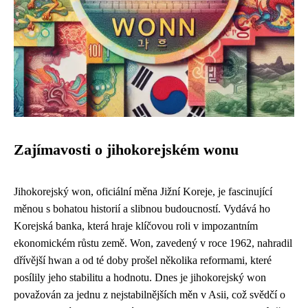
Zajímavosti o jihokorejském wonu
Jihokorejský won, oficiální měna Jižní Koreje, je fascinující
měnou s bohatou historií a slibnou budoucností. Vydává ho
Korejská banka, která hraje klíčovou roli v impozantním
ekonomickém růstu země. Won, zavedený v roce 1962, nahradil
dřívější hwan a od té doby prošel několika reformami, které
posílily jeho stabilitu a hodnotu. Dnes je jihokorejský won
považován za jednu z nejstabilnějších měn v Asii, což svědčí o