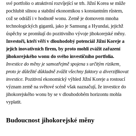
své portfolio o atraktivní rozvíjející se trh. Jižní Korea se může
pochlubit silnou a stabilní ekonomikou s konstantním růstem,
což se odráží i v hodnotě wonu. Země je domovem mnoha
technologických gigantů, jako je Samsung a Hyundai, jejichž
úspěchy se promítají do pozitivního vývoje jihokorejské měny.
Investoři, kteří věří v dlouhodobý potenciál Jižní Koreje a
jejích inovativních firem, by proto mohli zvážit zařazení
jihokorejského wonu do svého investičního portfolia.
Investice do měny je samozřejmě spojena s určitým rizikem,
proto je důležité důkladně zvážit všechny faktory a diverzifikovat
investice.
Pozitivní ekonomický výhled Jižní Koreje a rostoucí
význam země na světové scéně však naznačují, že investice do
jihokorejského wonu by se v dlouhodobém horizontu mohla
vyplatit.
Budoucnost jihokorejské měny