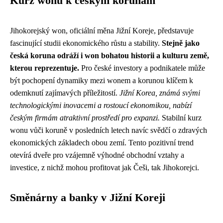
Kurz wonu k českým korunám
Jihokorejský won, oficiální měna Jižní Koreje, představuje
fascinující studii ekonomického růstu a stability.
Stejně jako
česká koruna odráží i won bohatou historii a kulturu země,
kterou reprezentuje.
Pro české investory a podnikatele může
být pochopení dynamiky mezi wonem a korunou klíčem k
odemknutí zajímavých příležitostí.
Jižní Korea, známá svými
technologickými inovacemi a rostoucí ekonomikou, nabízí
českým firmám atraktivní prostředí pro expanzi.
Stabilní kurz
wonu vůči koruně v posledních letech navíc svědčí o zdravých
ekonomických základech obou zemí. Tento pozitivní trend
otevírá dveře pro vzájemně výhodné obchodní vztahy a
investice, z nichž mohou profitovat jak Češi, tak Jihokorejci.
Směnárny a banky v Jižní Koreji