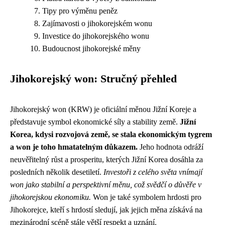
Tipy pro výměnu peněz
Zajímavosti o jihokorejském wonu
Investice do jihokorejského wonu
Budoucnost jihokorejské měny
Jihokorejský won: Stručný přehled
Jihokorejský won (KRW) je oficiální měnou Jižní Koreje a
představuje symbol ekonomické síly a stability země.
Jižní
Korea, kdysi rozvojová země, se stala ekonomickým tygrem
a won je toho hmatatelným důkazem.
Jeho hodnota odráží
neuvěřitelný růst a prosperitu, kterých Jižní Korea dosáhla za
posledních několik desetiletí.
Investoři z celého světa vnímají
won jako stabilní a perspektivní měnu, což svědčí o důvěře v
jihokorejskou ekonomiku.
Won je také symbolem hrdosti pro
Jihokorejce, kteří s hrdostí sledují, jak jejich měna získává na
mezinárodní scéně stále větší respekt a uznání.