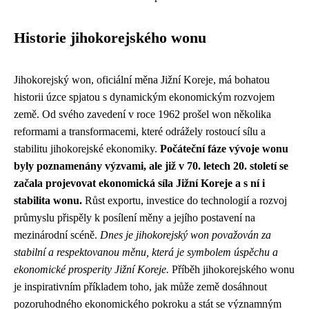
Historie jihokorejského wonu
Jihokorejský won, oficiální měna Jižní Koreje, má bohatou
historii úzce spjatou s dynamickým ekonomickým rozvojem
země. Od svého zavedení v roce 1962 prošel won několika
reformami a transformacemi, které odrážely rostoucí sílu a
stabilitu jihokorejské ekonomiky.
Počáteční fáze vývoje wonu
byly poznamenány výzvami, ale již v 70. letech 20. století se
začala projevovat ekonomická síla Jižní Koreje a s ní i
stabilita wonu.
Růst exportu, investice do technologií a rozvoj
průmyslu přispěly k posílení měny a jejího postavení na
mezinárodní scéně.
Dnes je jihokorejský won považován za
stabilní a respektovanou měnu, která je symbolem úspěchu a
ekonomické prosperity Jižní Koreje.
Příběh jihokorejského wonu
je inspirativním příkladem toho, jak může země dosáhnout
pozoruhodného ekonomického pokroku a stát se významným