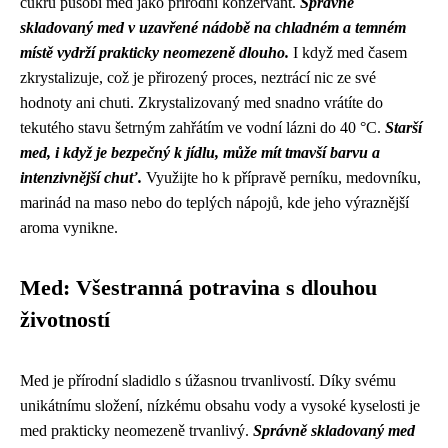
cukru působí med jako přírodní konzervant.
Správně
skladovaný med v uzavřené nádobě na chladném a temném
místě vydrží prakticky neomezeně dlouho.
I když med časem
zkrystalizuje, což je přirozený proces, neztrácí nic ze své
hodnoty ani chuti. Zkrystalizovaný med snadno vrátíte do
tekutého stavu šetrným zahřátím ve vodní lázni do 40 °C.
Starší
med, i když je bezpečný k jídlu, může mít tmavší barvu a
intenzivnější chuť.
Využijte ho k přípravě perníku, medovníku,
marinád na maso nebo do teplých nápojů, kde jeho výraznější
aroma vynikne.
Med: Všestranná potravina s dlouhou
životností
Med je přírodní sladidlo s úžasnou trvanlivostí. Díky svému
unikátnímu složení, nízkému obsahu vody a vysoké kyselosti je
med prakticky neomezeně trvanlivý.
Správně skladovaný med