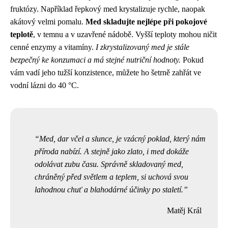
fruktózy. Například řepkový med krystalizuje rychle, naopak
akátový velmi pomalu.
Med skladujte nejlépe při pokojové
teplotě
, v temnu a v uzavřené nádobě. Vyšší teploty mohou ničit
cenné enzymy a vitamíny.
I zkrystalizovaný med je stále
bezpečný ke konzumaci a má stejné nutriční hodnoty.
Pokud
vám vadí jeho tužší konzistence, můžete ho šetrně zahřát ve
vodní lázni do 40 °C.
Med, dar včel a slunce, je vzácný poklad, který nám
příroda nabízí. A stejně jako zlato, i med dokáže
odolávat zubu času. Správně skladovaný med,
chráněný před světlem a teplem, si uchová svou
lahodnou chuť a blahodárné účinky po staletí.
Matěj Král