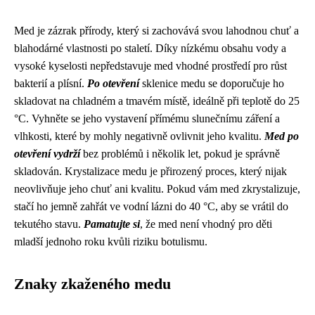
Med je zázrak přírody, který si zachovává svou lahodnou chuť a
blahodárné vlastnosti po staletí. Díky nízkému obsahu vody a
vysoké kyselosti nepředstavuje med vhodné prostředí pro růst
bakterií a plísní.
Po otevření
sklenice medu se doporučuje ho
skladovat na chladném a tmavém místě, ideálně při teplotě do 25
°C. Vyhněte se jeho vystavení přímému slunečnímu záření a
vlhkosti, které by mohly negativně ovlivnit jeho kvalitu.
Med po
otevření vydrží
bez problémů i několik let, pokud je správně
skladován. Krystalizace medu je přirozený proces, který nijak
neovlivňuje jeho chuť ani kvalitu. Pokud vám med zkrystalizuje,
stačí ho jemně zahřát ve vodní lázni do 40 °C, aby se vrátil do
tekutého stavu.
Pamatujte si
, že med není vhodný pro děti
mladší jednoho roku kvůli riziku botulismu.
Znaky zkaženého medu