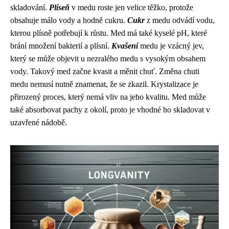
skladování.
Plíseň
v medu roste jen velice těžko, protože
obsahuje málo vody a hodně cukru.
Cukr
z medu odvádí vodu,
kterou plísně potřebují k růstu. Med má také kyselé pH, které
brání množení bakterií a plísní.
Kvašení
medu je vzácný jev,
který se může objevit u nezralého medu s vysokým obsahem
vody. Takový med začne kvasit a měnit chuť. Změna chuti
medu nemusí nutně znamenat, že se zkazil. Krystalizace je
přirozený proces, který nemá vliv na jeho kvalitu. Med může
také absorbovat pachy z okolí, proto je vhodné ho skladovat v
uzavřené nádobě.