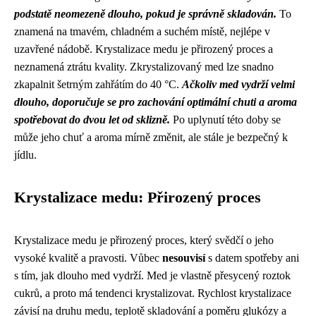
podstatě neomezeně dlouho, pokud je správně skladován.
To
znamená na tmavém, chladném a suchém místě, nejlépe v
uzavřené nádobě. Krystalizace medu je přirozený proces a
neznamená ztrátu kvality. Zkrystalizovaný med lze snadno
zkapalnit šetrným zahřátím do 40 °C.
Ačkoliv med vydrží velmi
dlouho, doporučuje se pro zachování optimální chuti a aroma
spotřebovat do dvou let od sklizně.
Po uplynutí této doby se
může jeho chuť a aroma mírně změnit, ale stále je bezpečný k
jídlu.
Krystalizace medu: Přirozený proces
Krystalizace medu je přirozený proces, který svědčí o jeho
vysoké kvalitě a pravosti. Vůbec
nesouvisí
s datem spotřeby ani
s tím, jak dlouho med vydrží. Med je vlastně přesycený roztok
cukrů, a proto má tendenci krystalizovat. Rychlost krystalizace
závisí na druhu medu, teplotě skladování a poměru glukózy a