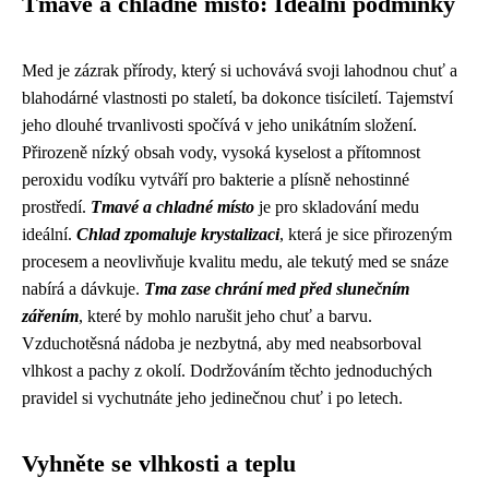
Tmavé a chladné místo: Ideální podmínky
Med je zázrak přírody, který si uchovává svoji lahodnou chuť a
blahodárné vlastnosti po staletí, ba dokonce tisíciletí. Tajemství
jeho dlouhé trvanlivosti spočívá v jeho unikátním složení.
Přirozeně nízký obsah vody, vysoká kyselost a přítomnost
peroxidu vodíku vytváří pro bakterie a plísně nehostinné
prostředí.
Tmavé a chladné místo
je pro skladování medu
ideální.
Chlad zpomaluje krystalizaci
, která je sice přirozeným
procesem a neovlivňuje kvalitu medu, ale tekutý med se snáze
nabírá a dávkuje.
Tma zase chrání med před slunečním
zářením
, které by mohlo narušit jeho chuť a barvu.
Vzduchotěsná nádoba je nezbytná, aby med neabsorboval
vlhkost a pachy z okolí. Dodržováním těchto jednoduchých
pravidel si vychutnáte jeho jedinečnou chuť i po letech.
Vyhněte se vlhkosti a teplu