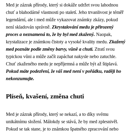
Med je zázrak přírody, který si dokáže udržet svou lahodnou
chuť a blahodárné vlastnosti po staletí. Jeho trvanlivost je téměř
legendární, ale i med může vykazovat známky zkázy, pokud
není skladován správně.
Zkrystalování medu je přirozený
proces a neznamená to, že by byl med zkažený.
Naopak,
krystalizace je známkou čistoty a vysoké kvality medu.
Zkažený
med poznáte podle změny barvy, vůně a chuti.
Ztratí svou
typickou vůni a může začít zapáchat nakysle nebo zatuchle.
Chuť zkaženého medu je nepříjemná a může být až štiplavá.
Pokud máte podezření, že váš med není v pořádku, raději ho
nekonzumujte.
Plíseň, kvašení, změna chuti
Med je zázrak přírody, který se nekazí, a to díky svému
unikátnímu složení. Málokdy se stává, že by med zplesnivěl.
Pokud se tak stane, je to známkou špatného zpracování nebo