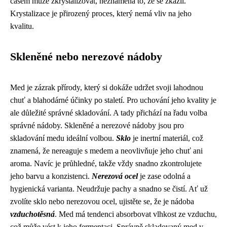
časem může zkrystalizovat, neznamená to, že se zkazil.
Krystalizace je přirozený proces, který nemá vliv na jeho
kvalitu.
Skleněné nebo nerezové nádoby
Med je zázrak přírody, který si dokáže udržet svoji lahodnou
chuť a blahodárné účinky po staletí. Pro uchování jeho kvality je
ale důležité správné skladování. A tady přichází na řadu volba
správné nádoby. Skleněné a nerezové nádoby jsou pro
skladování medu ideální volbou.
Sklo
je inertní materiál, což
znamená, že nereaguje s medem a neovlivňuje jeho chuť ani
aroma. Navíc je průhledné, takže vždy snadno zkontrolujete
jeho barvu a konzistenci.
Nerezová ocel
je zase odolná a
hygienická varianta. Neudržuje pachy a snadno se čistí. Ať už
zvolíte sklo nebo nerezovou ocel, ujistěte se, že je nádoba
vzduchotěsná
. Med má tendenci absorbovat vlhkost ze vzduchu,
což může vést k jeho fermentaci. Správně skladovaný med v