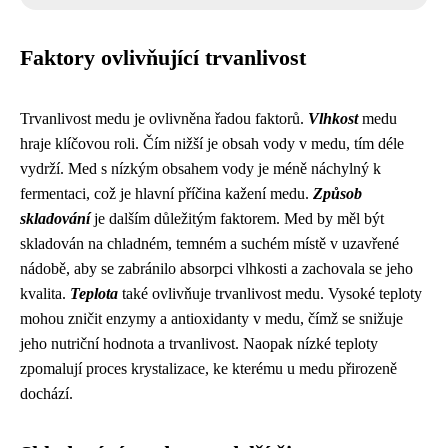
Faktory ovlivňující trvanlivost
Trvanlivost medu je ovlivněna řadou faktorů.
Vlhkost
medu
hraje klíčovou roli. Čím nižší je obsah vody v medu, tím déle
vydrží. Med s nízkým obsahem vody je méně náchylný k
fermentaci, což je hlavní příčina kažení medu.
Způsob
skladování
je dalším důležitým faktorem. Med by měl být
skladován na chladném, temném a suchém místě v uzavřené
nádobě, aby se zabránilo absorpci vlhkosti a zachovala se jeho
kvalita.
Teplota
také ovlivňuje trvanlivost medu. Vysoké teploty
mohou zničit enzymy a antioxidanty v medu, čímž se snižuje
jeho nutriční hodnota a trvanlivost. Naopak nízké teploty
zpomalují proces krystalizace, ke kterému u medu přirozeně
dochází.