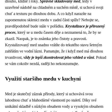
dlouho, klidně i roky.
Správně skladovaný med
, tedy v
uzavřené nádobě na chladném a suchém místě, si uchová svoji
chuť a texturu po dlouhou dobu. A co když narazíte na
zapomenutou sklenici medu v zadní části spíže? Nebojte se,
pravděpodobně bude stále v pořádku.
Krystalizace je přirozený
proces
, který se u medu časem děje a neznamená to, že by se
zkazil. Naopak, je to známka jeho čistoty a pravosti.
Krystalizovaný med snadno vrátíte do tekutého stavu šetrným
zahřátím ve vodní lázni. Pamatujte, že i když med má dlouhou
trvanlivost,
vždy je lepší zkontrolovat jeho vzhled a vůni
. Pokud
se vám cokoliv nezdá, raději ho nekonzumujte.
Využití staršího medu v kuchyni
Med je skutečný zázrak přírody, který si uchovává svou
lahodnou chuť a blahodárné vlastnosti po staletí. Díky své
unikátní skladbě s nízkým obsahem vody a vysokým obsahem