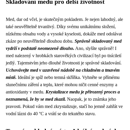
Skladování medu pro delší životnost
Med, dar od včel, je skutečným pokladem. Je nejen lahodný, ale
také neuvěřitelně trvanlivý. Díky svému unikátnímu složení,
nízkému obsahu vody a vysoké kyselosti, dokáže med odolávat
zkáze po neuvěřitelně dlouhou dobu.
Správně skladovaný med
vydrží v podstatě neomezeně dlouho.
Ano, slyšíte správně! I
med nalezený v hrobkách starověkých civilizací byl po tisíciletí
jedlý. Tajemstvím jeho dlouhé životnosti je správné skladování.
Uchovávejte med v uzavřené nádobě na chladném a tmavém
místě.
Ideální je spíž nebo temná skříňka. Vyhněte se přímému
slunečnímu záření a teplu, které mohou ničit cenné enzymy a
antioxidanty v medu.
Krystalizace medu je přirozený proces a
neznamená, že by se med zkazil.
Naopak, je to známka jeho
pravosti. Pokud vám med zkrystalizuje, stačí ho jemně zahřát ve
vodní lázni do 40 °C a vrátí se do tekutého stavu.