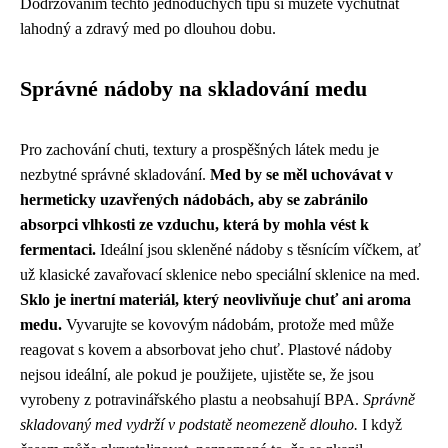
Dodržováním těchto jednoduchých tipů si můžete vychutnat
lahodný a zdravý med po dlouhou dobu.
Správné nádoby na skladování medu
Pro zachování chuti, textury a prospěšných látek medu je
nezbytné správné skladování.
Med by se měl uchovávat v
hermeticky uzavřených nádobách, aby se zabránilo
absorpci vlhkosti ze vzduchu, která by mohla vést k
fermentaci.
Ideální jsou skleněné nádoby s těsnícím víčkem, ať
už klasické zavařovací sklenice nebo speciální sklenice na med.
Sklo je inertní materiál, který neovlivňuje chuť ani aroma
medu.
Vyvarujte se kovovým nádobám, protože med může
reagovat s kovem a absorbovat jeho chuť. Plastové nádoby
nejsou ideální, ale pokud je použijete, ujistěte se, že jsou
vyrobeny z potravinářského plastu a neobsahují BPA.
Správně
skladovaný med vydrží v podstatě neomezeně dlouho.
I když