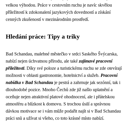
velkou výhodou. Práce v cestovním ruchu je navíc skvělou
příležitostí k zdokonalení jazykových dovedností a získání
cenných zkušeností v mezinárodním prostředí.
Hledání práce: Tipy a triky
Bad Schandau, malebné městečko v srdci Saského Švýcarska,
nabízí nejen úchvatnou přírodu, ale také
zajímavé pracovní
příležitosti
. Díky své poloze a turistickému ruchu se zde otevírají
možnosti v oblasti gastronomie, hotelnictví a služeb.
Pracovní
nabídka v Bad Schandau
je pestrá a zahrnuje jak sezónní, tak i
dlouhodobé pozice. Mnoho Čechů zde již našlo uplatnění a
oceňuje nejen atraktivní platové ohodnocení, ale i přátelskou
atmosféru a blízkost k domovu. S trochou úsilí a správnou
dávkou motivace se i vám může podařit najít si v Bad Schandau
práci snů a užívat si všeho, co toto krásné místo nabízí.