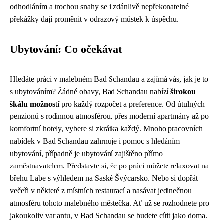
odhodláním a trochou snahy se i zdánlivě nepřekonatelné
překážky dají proměnit v odrazový můstek k úspěchu.
Ubytování: Co očekávat
Hledáte práci v malebném Bad Schandau a zajímá vás, jak je to
s ubytováním? Žádné obavy, Bad Schandau nabízí
širokou
škálu možností
pro každý rozpočet a preference. Od útulných
penzionů s rodinnou atmosférou, přes moderní apartmány až po
komfortní hotely, vybere si zkrátka každý. Mnoho pracovních
nabídek v Bad Schandau zahrnuje i pomoc s hledáním
ubytování, případně je ubytování zajištěno přímo
zaměstnavatelem. Představte si, že po práci můžete relaxovat na
břehu Labe s výhledem na Saské Švýcarsko. Nebo si dopřát
večeři v některé z místních restaurací a nasávat jedinečnou
atmosféru tohoto malebného městečka. Ať už se rozhodnete pro
jakoukoliv variantu, v Bad Schandau se budete cítit jako doma.