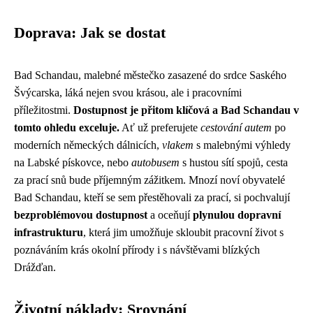
Doprava: Jak se dostat
Bad Schandau, malebné městečko zasazené do srdce Saského
Švýcarska, láká nejen svou krásou, ale i pracovními
příležitostmi.
Dostupnost je přitom klíčová a Bad Schandau v
tomto ohledu exceluje.
Ať už preferujete
cestování autem
po
moderních německých dálnicích,
vlakem
s malebnými výhledy
na Labské pískovce, nebo
autobusem
s hustou sítí spojů, cesta
za prací snů bude příjemným zážitkem. Mnozí noví obyvatelé
Bad Schandau, kteří se sem přestěhovali za prací, si pochvalují
bezproblémovou dostupnost
a oceňují
plynulou dopravní
infrastrukturu
, která jim umožňuje skloubit pracovní život s
poznáváním krás okolní přírody i s návštěvami blízkých
Drážďan.
Životní náklady: Srovnání