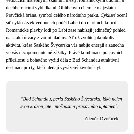
vedoucích malebnými skalními městy, romantickými údolími a
dechberoucími vyhlídkami. Oblíbeným cílem je majestátní
Pravčická brána, symbol celého národního parku.
Cyklisté
ocení
síť cyklostezek vedoucích podél Labe i do okolních kopců.
Romantické plavby lodí po Labi zase nabízejí jedinečný pohled
na skalní útvary z vodní hladiny. Ať už zvolíte jakoukoliv
aktivitu, krása Saského Švýcarska vás nabije energií a zanechá
ve vás nezapomenutelné zážitky. Právě kombinace pracovních
příležitostí a bohatého vyžití dělá z Bad Schandau atraktivní
destinaci pro ty, kteří hledají vyvážený životní styl.
Bad Schandau, perla Saského Švýcarska, láká nejen
svou krásou, ale i možnostmi pracovního uplatnění.
Zdeněk Dvořáček