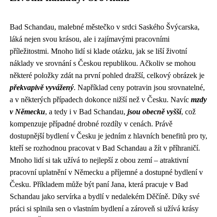
Bad Schandau, malebné městečko v srdci Saského Švýcarska,
láká nejen svou krásou, ale i zajímavými pracovními
příležitostmi. Mnoho lidí si klade otázku, jak se liší životní
náklady ve srovnání s Českou republikou. Ačkoliv se mohou
některé položky zdát na první pohled dražší, celkový obrázek je
překvapivě vyvážený
. Například ceny potravin jsou srovnatelné,
a v některých případech dokonce nižší než v Česku. Navíc
mzdy
v Německu
, a tedy i v Bad Schandau,
jsou obecně vyšší
, což
kompenzuje případné drobné rozdíly v cenách. Právě
dostupnější bydlení v Česku je jedním z hlavních benefitů pro ty,
kteří se rozhodnou pracovat v Bad Schandau a žít v příhraničí.
Mnoho lidí si tak užívá to nejlepší z obou zemí – atraktivní
pracovní uplatnění v Německu a příjemné a dostupné bydlení v
Česku. Příkladem může být paní Jana, která pracuje v Bad
Schandau jako servírka a bydlí v nedalekém Děčíně. Díky své
práci si splnila sen o vlastním bydlení a zároveň si užívá krásy