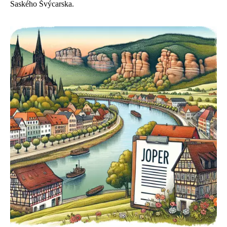
Saského Švýcarska.