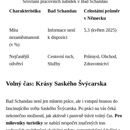
Srovnání pracovních nabídek v Bad Schandau
Charakteristika
Bad Schandau
Celostátní průměr
v Německu
Míra
Informace není
5,3 (květen 2025)
nezaměstnanosti
k dispozici
(v %)
Nejčastější
Cestovní ruch,
Průmysl, Obchod,
odvětví
Služby
Zdravotnictví
Volný čas: Krásy Saského Švýcarska
Bad Schandau není jen místem práce, ale i vstupní branou do
fascinujícího světa Saského Švýcarska. Po práci na vás čeká
nekonečno možností, jak aktivně i pasivně trávit volný čas.
Pro
milovníky turistiky
se nabízí nespočet značených tras