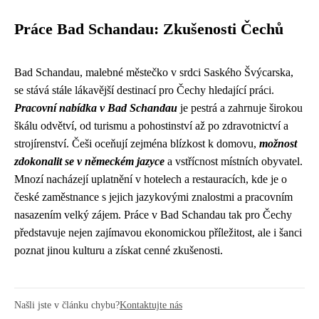
Práce Bad Schandau: Zkušenosti Čechů
Bad Schandau, malebné městečko v srdci Saského Švýcarska,
se stává stále lákavější destinací pro Čechy hledající práci.
Pracovní nabídka v Bad Schandau
je pestrá a zahrnuje širokou
škálu odvětví, od turismu a pohostinství až po zdravotnictví a
strojírenství. Češi oceňují zejména blízkost k domovu,
možnost
zdokonalit se v německém jazyce
a vstřícnost místních obyvatel.
Mnozí nacházejí uplatnění v hotelech a restauracích, kde je o
české zaměstnance s jejich jazykovými znalostmi a pracovním
nasazením velký zájem. Práce v Bad Schandau tak pro Čechy
představuje nejen zajímavou ekonomickou příležitost, ale i šanci
poznat jinou kulturu a získat cenné zkušenosti.
Našli jste v článku chybu?
Kontaktujte nás