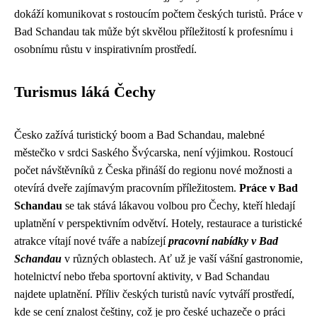
dokáží komunikovat s rostoucím počtem českých turistů. Práce v
Bad Schandau tak může být skvělou příležitostí k profesnímu i
osobnímu růstu v inspirativním prostředí.
Turismus láká Čechy
Česko zažívá turistický boom a Bad Schandau, malebné
městečko v srdci Saského Švýcarska, není výjimkou. Rostoucí
počet návštěvníků z Česka přináší do regionu nové možnosti a
otevírá dveře zajímavým pracovním příležitostem.
Práce v Bad
Schandau
se tak stává lákavou volbou pro Čechy, kteří hledají
uplatnění v perspektivním odvětví. Hotely, restaurace a turistické
atrakce vítají nové tváře a nabízejí
pracovní nabídky v Bad
Schandau
v různých oblastech. Ať už je vaší vášní gastronomie,
hotelnictví nebo třeba sportovní aktivity, v Bad Schandau
najdete uplatnění. Příliv českých turistů navíc vytváří prostředí,
kde se cení znalost češtiny, což je pro české uchazeče o práci