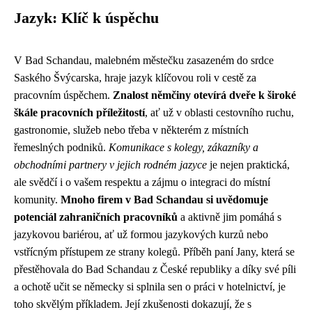
Jazyk: Klíč k úspěchu
V Bad Schandau, malebném městečku zasazeném do srdce
Saského Švýcarska, hraje jazyk klíčovou roli v cestě za
pracovním úspěchem.
Znalost němčiny otevírá dveře k široké
škále pracovních příležitostí
, ať už v oblasti cestovního ruchu,
gastronomie, služeb nebo třeba v některém z místních
řemeslných podniků.
Komunikace s kolegy, zákazníky a
obchodními partnery v jejich rodném jazyce
je nejen praktická,
ale svědčí i o vašem respektu a zájmu o integraci do místní
komunity.
Mnoho firem v Bad Schandau si uvědomuje
potenciál zahraničních pracovníků
a aktivně jim pomáhá s
jazykovou bariérou, ať už formou jazykových kurzů nebo
vstřícným přístupem ze strany kolegů. Příběh paní Jany, která se
přestěhovala do Bad Schandau z České republiky a díky své píli
a ochotě učit se německy si splnila sen o práci v hotelnictví, je
toho skvělým příkladem. Její zkušenosti dokazují, že s