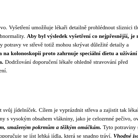
vo. Vyšetření umožňuje lékaři detailně prohlédnout sliznici t
 abnormality.
Aby byl výsledek vyšetření co nejpřesnější, je
 potravy ve střevě totiž mohou skrývat důležité detaily a
 na kolonoskopii proto zahrnuje speciální dietu a užívání
a.
Dodržování doporučení lékaře ohledně stravování před
ení.
svůj jídelníček. Cílem je vyprázdnit střeva a zajistit tak léka
iny s vysokým obsahem vlákniny, jako je celozrnné pečivo, o
dlům, smaženým pokrmům a těžkým omáčkám.
Tyto potraviny 
poručuje se jíst lehká jídla, která se snadno tráví.
Vhodné js