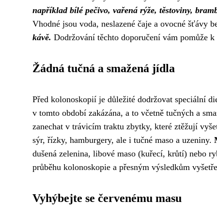
například bílé pečivo, vařená rýže, těstoviny, bram
Vhodné jsou voda, neslazené čaje a ovocné šťávy b
kávě.
Dodržování těchto doporučení vám pomůže k 
Žádná tučná a smažená jídla
Před kolonoskopií je důležité dodržovat speciální diet
v tomto období zakázána, a to včetně tučných a sma
zanechat v trávicím traktu zbytky, které ztěžují vyš
sýr, řízky, hamburgery, ale i tučné maso a uzeniny.
dušená zelenina, libové maso (kuřecí, krůtí) nebo
průběhu kolonoskopie a přesným výsledkům vyšetř
Vyhýbejte se červenému masu