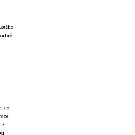
lustého
 nutné
ři co
voce
se
ou