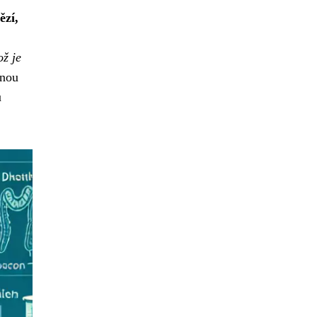
ězí,
ž je
anou
ů