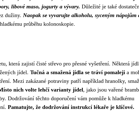
bory, libové maso, jogurty a vývary.
Důležité je také dostatečn
ez dužiny.
Naopak se vyvarujte alkoholu, syceným nápojům 
hladkému průběhu kolonoskopie.
u, která zajistí čisté střevo pro přesné vyšetření. Některá jídl
žených jídel.
Tučná a smažená jídla se tráví pomaleji
a mo
etření. Mezi zakázané potraviny patří například hranolky, sma
Místo nich volte lehčí varianty jídel
, jako jsou vařené bramb
 ryby. Dodržování těchto doporučení vám pomůže k hladkému
ení.
Pamatujte, že dodržování instrukcí lékaře je klíčové.