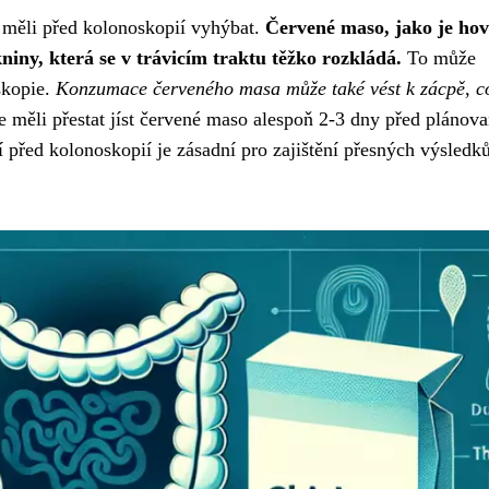
 měli před kolonoskopií vyhýbat.
Červené maso, jako je hov
niny, která se v trávicím traktu těžko rozkládá.
To může
oskopie.
Konzumace červeného masa může také vést k zácpě, co
 měli přestat jíst červené maso alespoň 2-3 dny před plánov
 před kolonoskopií je zásadní pro zajištění přesných výsledk