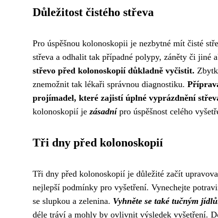
Důležitost čistého střeva
Pro úspěšnou kolonoskopii je nezbytné mít čisté stře
střeva a odhalit tak případné polypy, záněty či jiné
střevo před kolonoskopií důkladně vyčistit.
Zbytky
znemožnit tak lékaři správnou diagnostiku.
Příprava
projímadel, které zajistí úplné vyprázdnění střev
kolonoskopií je
zásadní
pro úspěšnost celého vyšetř
Tři dny před kolonoskopií
Tři dny před kolonoskopií je důležité začít upravovat 
nejlepší podmínky pro vyšetření. Vynechejte potrav
se slupkou a zelenina.
Vyhněte se také tučným jí
déle tráví a mohly by ovlivnit výsledek vyšetření. Do