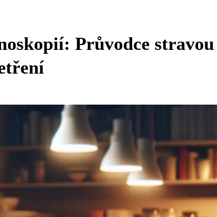
noskopií: Průvodce stravou
etření