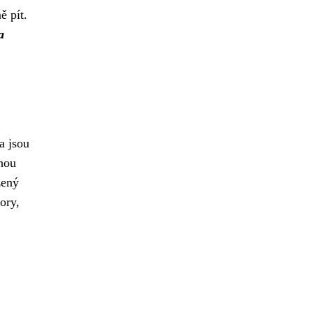
ě pít.
a
a jsou
hou
žený
ory,